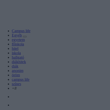
Campus life
Egyéb
egyetem
főiskola
hitel
iskola
hallgató
diákhitek
diák
anonim
öröm
campus life
színes
+8