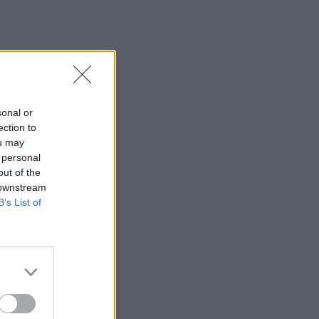
sonal or
ection to
ou may
 personal
out of the
 downstream
B’s List of