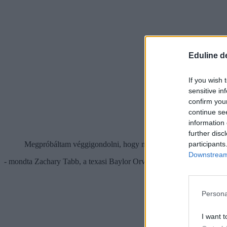
Eduline d
If you wish 
sensitive in
confirm you
continue se
information 
further disc
participants
Megpróbáltam véggigondolni, hogy milyen volt az adósságon kí
Downstream 
- mondta Zachary Tabb, a texasi Baylor Orvostudományi Főiskola 35
Persona
I want t