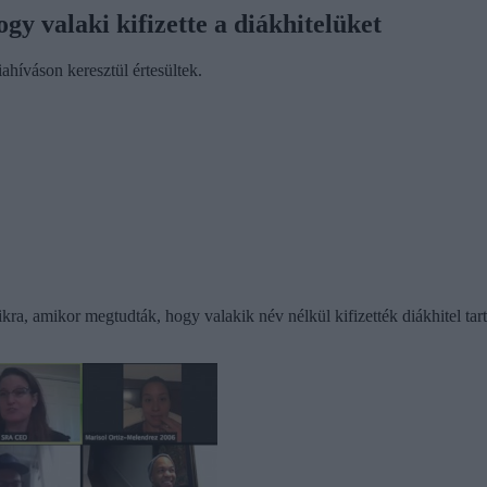
gy valaki kifizette a diákhitelüket
ahíváson keresztül értesültek.
ikra, amikor megtudták, hogy valakik név nélkül kifizették diákhitel ta