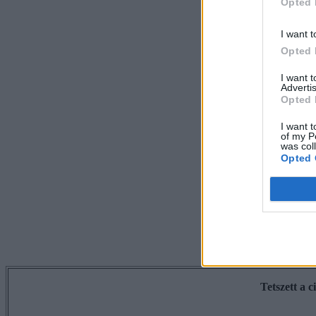
Opted 
I want t
Opted 
I want 
Advertis
Opted 
I want t
of my P
was col
Opted 
Tetszett a 