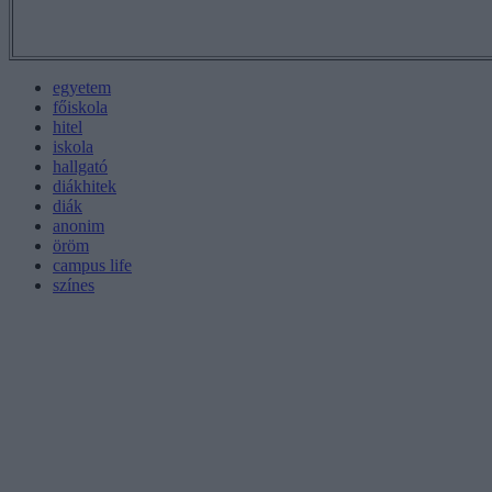
egyetem
főiskola
hitel
iskola
hallgató
diákhitek
diák
anonim
öröm
campus life
színes