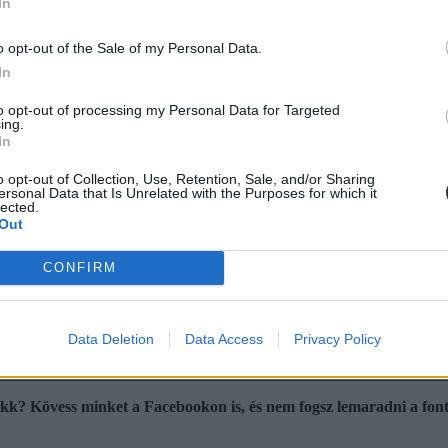
In
o opt-out of the Sale of my Personal Data.
In
to opt-out of processing my Personal Data for Targeted
ing.
In
o opt-out of Collection, Use, Retention, Sale, and/or Sharing
ersonal Data that Is Unrelated with the Purposes for which it
lected.
Out
CONFIRM
Data Deletion
Data Access
Privacy Policy
cikk? Kövess minket a Facebookon is, és nem fogsz lemaradni a font