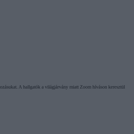
rtozásukat. A hallgatók a világjárvány miatt Zoom híváson keresztül