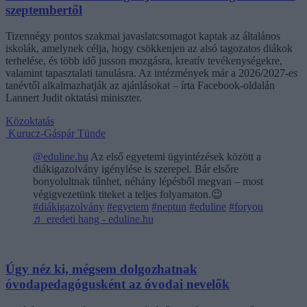
szeptembertől
Tizennégy pontos szakmai javaslatcsomagot kaptak az általános
iskolák, amelynek célja, hogy csökkenjen az alsó tagozatos diákok
terhelése, és több idő jusson mozgásra, kreatív tevékenységekre,
valamint tapasztalati tanulásra. Az intézmények már a 2026/2027-es
tanévtől alkalmazhatják az ajánlásokat – írta Facebook-oldalán
Lannert Judit oktatási miniszter.
Közoktatás
Kurucz-Gáspár Tünde
@eduline.hu
Az első egyetemi ügyintézések között a
diákigazolvány igénylése is szerepel. Bár elsőre
bonyolultnak tűnhet, néhány lépésből megvan – most
végigvezetünk titeket a teljes folyamaton.😉
#diákigazolvány
#egyetem
#neptun
#eduline
#foryou
♬ eredeti hang - eduline.hu
Úgy néz ki, mégsem dolgozhatnak
óvodapedagógusként az óvodai nevelők