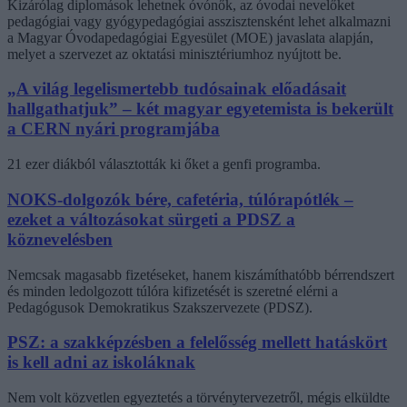
Kizárólag diplomások lehetnek óvónők, az óvodai nevelőket
pedagógiai vagy gyógypedagógiai asszisztensként lehet alkalmazni
a Magyar Óvodapedagógiai Egyesület (MOE) javaslata alapján,
melyet a szervezet az oktatási minisztériumhoz nyújtott be.
„A világ legelismertebb tudósainak előadásait
hallgathatjuk” – két magyar egyetemista is bekerült
a CERN nyári programjába
21 ezer diákból választották ki őket a genfi programba.
NOKS-dolgozók bére, cafetéria, túlórapótlék –
ezeket a változásokat sürgeti a PDSZ a
köznevelésben
Nemcsak magasabb fizetéseket, hanem kiszámíthatóbb bérrendszert
és minden ledolgozott túlóra kifizetését is szeretné elérni a
Pedagógusok Demokratikus Szakszervezete (PDSZ).
PSZ: a szakképzésben a felelősség mellett hatáskört
is kell adni az iskoláknak
Nem volt közvetlen egyeztetés a törvénytervezetről, mégis elküldte