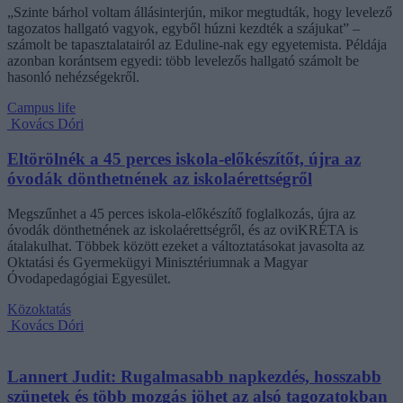
„Szinte bárhol voltam állásinterjún, mikor megtudták, hogy levelező
tagozatos hallgató vagyok, egyből húzni kezdték a szájukat” –
számolt be tapasztalatairól az Eduline-nak egy egyetemista. Példája
azonban korántsem egyedi: több levelezős hallgató számolt be
hasonló nehézségekről.
Campus life
Kovács Dóri
Eltörölnék a 45 perces iskola-előkészítőt, újra az
óvodák dönthetnének az iskolaérettségről
Megszűnhet a 45 perces iskola-előkészítő foglalkozás, újra az
óvodák dönthetnének az iskolaérettségről, és az oviKRÉTA is
átalakulhat. Többek között ezeket a változtatásokat javasolta az
Oktatási és Gyermekügyi Minisztériumnak a Magyar
Óvodapedagógiai Egyesület.
Közoktatás
Kovács Dóri
Lannert Judit: Rugalmasabb napkezdés, hosszabb
szünetek és több mozgás jöhet az alsó tagozatokban