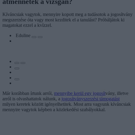
átmennétek a vizsgán?
Kíváncsiak vagytok, mennyire kopott meg a tudásotok a jogosítvány
megszerzése óta vagy most kezditek el a tanulást? Próbáljátok ki
magatokat ezzel a kvízzel.
Eduline
Már korábban írtunk arról,
mennyibe kerül egy jogosít
vány, illetve
arról is olvashattatok nálunk, a
jogosítványszerzési támogatást
milyen keretek között igényelhetitek. Most arra vagyunk kíváncsiak
mennyire vagytok képben a közlekedési szabályokkal.