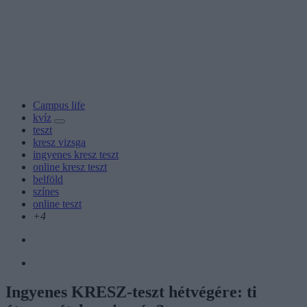
Campus life
kvíz
teszt
kresz vizsga
ingyenes kresz teszt
online kresz teszt
belföld
színes
online teszt
+4
Ingyenes KRESZ-teszt hétvégére: ti