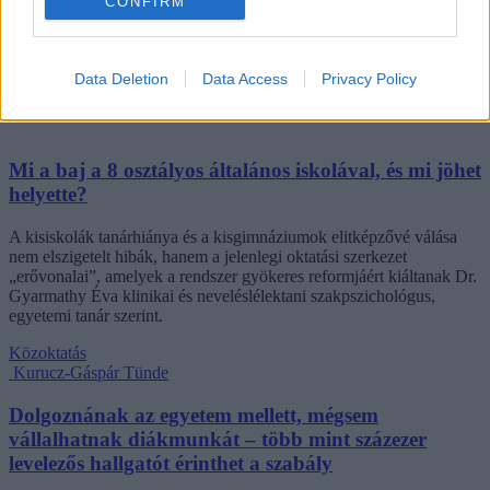
CONFIRM
Data Deletion
Data Access
Privacy Policy
Mi a baj a 8 osztályos általános iskolával, és mi jöhet
helyette?
A kisiskolák tanárhiánya és a kisgimnáziumok elitképzővé válása
nem elszigetelt hibák, hanem a jelenlegi oktatási szerkezet
„erővonalai”, amelyek a rendszer gyökeres reformjáért kiáltanak Dr.
Gyarmathy Éva klinikai és neveléslélektani szakpszichológus,
egyetemi tanár szerint.
Közoktatás
Kurucz-Gáspár Tünde
Dolgoznának az egyetem mellett, mégsem
vállalhatnak diákmunkát – több mint százezer
levelezős hallgatót érinthet a szabály