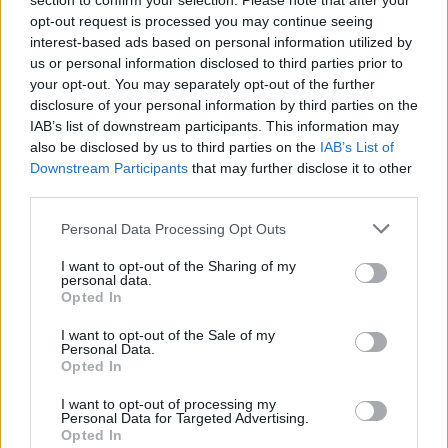
section to confirm your selection. Please note that after your
opt-out request is processed you may continue seeing
campus life
interest-based ads based on personal information utilized by
mobiltelefon alkalmazás
us or personal information disclosed to third parties prior to
okostelefon alkalmazás
mobilapp
your opt-out. You may separately opt-out of the further
mobilos app
disclosure of your personal information by third parties on the
IAB’s list of downstream participants. This information may
Hozzászólások
also be disclosed by us to third parties on the
IAB’s List of
Downstream Participants
that may further disclose it to other
third parties.
Personal Data Processing Opt Outs
I want to opt-out of the Sharing of my
personal data.
Opted In
Több mint kétszer annyi diák jutott be a
felsőoktatásba, mint ahány kollégiumi férőhely
I want to opt-out of the Sale of my
Personal Data.
összesen van
Opted In
Nemcsak abban vannak jelentős különbségek az egyetemek között,
I want to opt-out of processing my
hogy hány kollégiumi férőhely jut a hallgatókra, a térítési díj összege
Personal Data for Targeted Advertising.
sem egységes. Míg a BME-n 100 újonnan felvett egyetemistára 76
Opted In