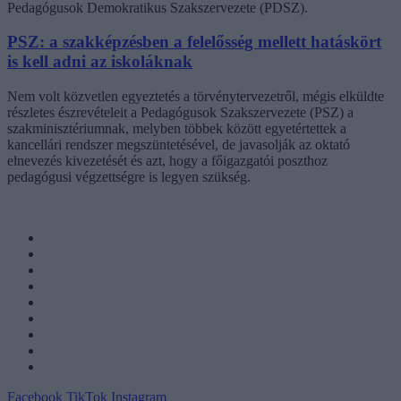
Pedagógusok Demokratikus Szakszervezete (PDSZ).
PSZ: a szakképzésben a felelősség mellett hatáskört
is kell adni az iskoláknak
Nem volt közvetlen egyeztetés a törvénytervezetről, mégis elküldte
részletes észrevételeit a Pedagógusok Szakszervezete (PSZ) a
szakminisztériumnak, melyben többek között egyetértettek a
kancellári rendszer megszüntetésével, de javasolják az oktató
elnevezés kivezetését és azt, hogy a főigazgatói poszthoz
pedagógusi végzettségre is legyen szükség.
Facebook
TikTok
Instagram