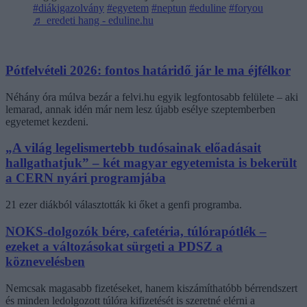
#diákigazolvány
#egyetem
#neptun
#eduline
#foryou
♬ eredeti hang - eduline.hu
Pótfelvételi 2026: fontos határidő jár le ma éjfélkor
Néhány óra múlva bezár a felvi.hu egyik legfontosabb felülete – aki
lemarad, annak idén már nem lesz újabb esélye szeptemberben
egyetemet kezdeni.
„A világ legelismertebb tudósainak előadásait
hallgathatjuk” – két magyar egyetemista is bekerült
a CERN nyári programjába
21 ezer diákból választották ki őket a genfi programba.
NOKS-dolgozók bére, cafetéria, túlórapótlék –
ezeket a változásokat sürgeti a PDSZ a
köznevelésben
Nemcsak magasabb fizetéseket, hanem kiszámíthatóbb bérrendszert
és minden ledolgozott túlóra kifizetését is szeretné elérni a