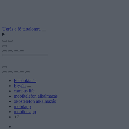
Ugrás a fő tartalomra
Felsőoktatás
Egyéb
campus life
mobiltelefon alkalmazás
okostelefon alkalmazás
mobilapp
mobilos app
+2