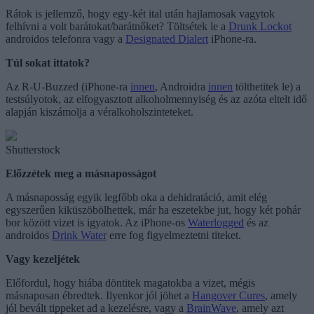
Rátok is jellemző, hogy egy-két ital után hajlamosak vagytok
felhívni a volt barátokat/barátnőket? Töltsétek le a
Drunk Lockot
androidos telefonra vagy a
Designated Dialert
iPhone-ra.
Túl sokat ittatok?
Az R-U-Buzzed (iPhone-ra
innen
, Androidra
innen
tölthetitek le) a
testsúlyotok, az elfogyasztott alkoholmennyiség és az azóta eltelt idő
alapján kiszámolja a véralkoholszinteteket.
Shutterstock
Előzzétek meg a másnaposságot
A másnaposság egyik legfőbb oka a dehidratáció, amit elég
egyszerűen kiküszöbölhettek, már ha eszetekbe jut, hogy két pohár
bor között vizet is igyatok. Az iPhone-os
Waterlogged
és az
androidos
Drink Water
erre fog figyelmeztetni titeket.
Vagy kezeljétek
Előfordul, hogy hiába döntitek magatokba a vizet, mégis
másnaposan ébredtek. Ilyenkor jól jöhet a
Hangover Cures
, amely
jól bevált tippeket ad a kezelésre, vagy a
BrainWave
, amely azt