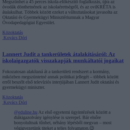
Megszűnhet a 45 perces iskola-előkészítő foglalkozás, újra az
óvodák dönthetnének az iskolaérettségről, és az oviKRÉTA is
átalakulhat. Többek között ezeket a változtatásokat javasolta az
Oktatási és Gyermekügyi Minisztériumnak a Magyar
Óvodapedagógiai Egyesület.
Közoktatás
Kovács Dóri
Lannert Judit a tankerületek átalakításáról: Az
iskolaigazgatók visszakapják munkáltatói jogaikat
Fokozatosan alakítaná át a tankerületi rendszert a kormány,
miközben megszüntetné annak politikai jellegét – többek között
erről beszélt első televíziós interjújában Lannert Judit oktatási és
gyermekügyi miniszter.
Közoktatás
Kovács Dóri
@eduline.hu
Az első egyetemi ügyintézések között a
diákigazolvány igénylése is szerepel. Bár elsőre
bonyolultnak tűnhet, néhány lépésből megvan – most
végigvezetünk titeket a teljes folyamaton.😉