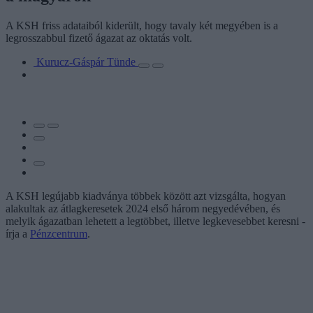
A KSH friss adataiból kiderült, hogy tavaly két megyében is a
legrosszabbul fizető ágazat az oktatás volt.
Kurucz-Gáspár Tünde
A KSH legújabb kiadványa többek között azt vizsgálta, hogyan
alakultak az átlagkeresetek 2024 első három negyedévében, és
melyik ágazatban lehetett a legtöbbet, illetve legkevesebbet keresni -
írja a
Pénzcentrum
.