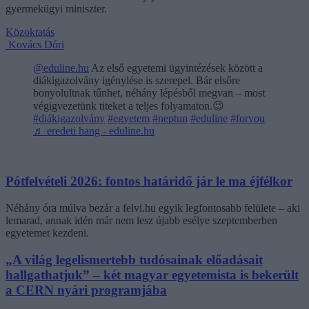
gyermekügyi miniszter.
Közoktatás
Kovács Dóri
@eduline.hu
Az első egyetemi ügyintézések között a
diákigazolvány igénylése is szerepel. Bár elsőre
bonyolultnak tűnhet, néhány lépésből megvan – most
végigvezetünk titeket a teljes folyamaton.😉
#diákigazolvány
#egyetem
#neptun
#eduline
#foryou
♬ eredeti hang - eduline.hu
Pótfelvételi 2026: fontos határidő jár le ma éjfélkor
Néhány óra múlva bezár a felvi.hu egyik legfontosabb felülete – aki
lemarad, annak idén már nem lesz újabb esélye szeptemberben
egyetemet kezdeni.
„A világ legelismertebb tudósainak előadásait
hallgathatjuk” – két magyar egyetemista is bekerült
a CERN nyári programjába