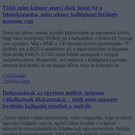
Több mint kétszer annyi diák jutott be a
felsőoktatásba, mint ahány kollégiumi férőhely
összesen van
Nemcsak abban vannak jelentős különbségek az egyetemek között,
hogy hány kollégiumi férőhely jut a hallgatókra, a térítési díj összege
sem egységes. Míg a BME-n 100 újonnan felvett egyetemistára 76
férőhely jut, a BGE-n mindössze 16, a legolcsóbb havi kollégiumi
díjak pedig 9300 és 25 500 forint között mozognak a vizsgált
intézményekben. Megnéztük, hol mekkora a kollégiumi kapacitás,
mennyit kell fizetni, és mi alapján dől el, hogy ki költözhet be.
Felsőoktatás
Szöllősi Anna
Dolgoznának az egyetem mellett, mégsem
vállalhatnak diákmunkát – több mint százezer
levelezős hallgatót érinthet a szabály
„Szinte bárhol voltam állásinterjún, mikor megtudták, hogy levelező
tagozatos hallgató vagyok, egyből húzni kezdték a szájukat” –
számolt be tapasztalatairól az Eduline-nak egy egyetemista. Példája
azonban korántsem egyedi: több levelezős hallgató számolt be