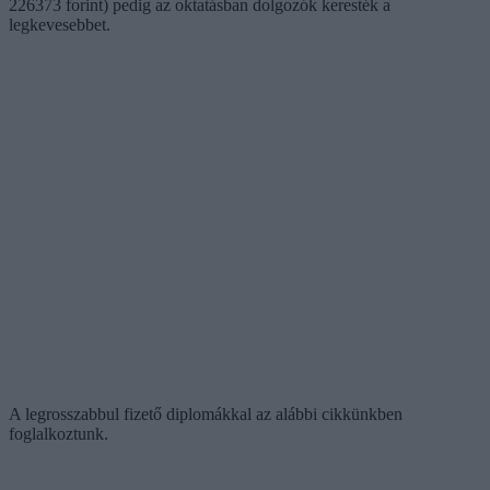
226373 forint) pedig az oktatásban dolgozók keresték a
legkevesebbet.
A legrosszabbul fizető diplomákkal az alábbi cikkünkben
foglalkoztunk.