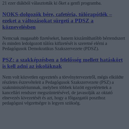
21 ezer diákból választották ki őket a genfi programba.
NOKS-dolgozók bére, cafetéria, túlórapótlék –
ezeket a változásokat sürgeti a PDSZ a
köznevelésben
Nemcsak magasabb fizetéseket, hanem kiszámíthatóbb bérrendszert
és minden ledolgozott túlóra kifizetését is szeretné elérni a
Pedagógusok Demokratikus Szakszervezete (PDSZ).
PSZ: a szakképzésben a felelősség mellett hatáskört
is kell adni az iskoláknak
Nem volt közvetlen egyeztetés a törvénytervezetről, mégis elküldte
részletes észrevételeit a Pedagógusok Szakszervezete (PSZ) a
szakminisztériumnak, melyben többek között egyetértettek a
kancellári rendszer megszüntetésével, de javasolják az oktató
elnevezés kivezetését és azt, hogy a főigazgatói poszthoz
pedagógusi végzettségre is legyen szükség.