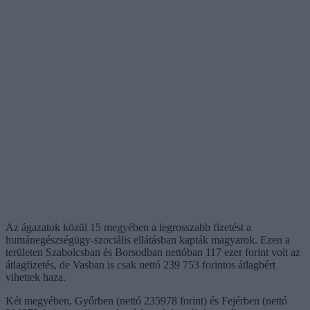
Az ágazatok közül 15 megyében a legrosszabb fizetést a
humánegészségügy-szociális ellátásban kapták magyarok. Ezen a
területen Szabolcsban és Borsodban nettóban 117 ezer forint volt az
átlagfizetés, de Vasban is csak nettó 239 753 forintos átlagbért
vihettek haza.
Két megyében, Győrben (nettó 235978 forint) és Fejérben (nettó