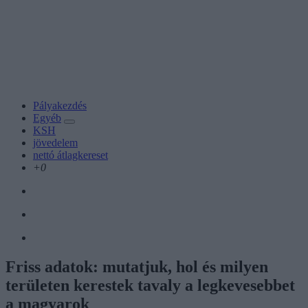
Pályakezdés
Egyéb
KSH
jövedelem
nettó átlagkereset
+0
Friss adatok: mutatjuk, hol és milyen
területen kerestek tavaly a legkevesebbet
a magyarok