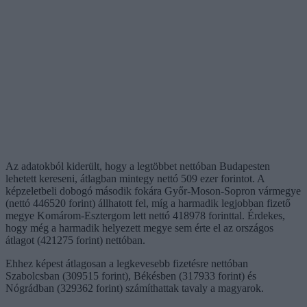
Az adatokból kiderült, hogy a legtöbbet nettóban Budapesten
lehetett kereseni, átlagban mintegy nettó 509 ezer forintot. A
képzeletbeli dobogó második fokára Győr-Moson-Sopron vármegye
(nettó 446520 forint) állhatott fel, míg a harmadik legjobban fizető
megye Komárom-Esztergom lett nettó 418978 forinttal. Érdekes,
hogy még a harmadik helyezett megye sem érte el az országos
átlagot (421275 forint) nettóban.
Ehhez képest átlagosan a legkevesebb fizetésre nettóban
Szabolcsban (309515 forint), Békésben (317933 forint) és
Nógrádban (329362 forint) számíthattak tavaly a magyarok.