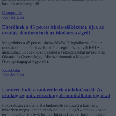
hasonló nehézségekről.
Campus life
Kovács Dóri
Eltörölnék a 45 perces iskola-előkészítőt, újra az
óvodák dönthetnének az iskolaérettségről
Megszűnhet a 45 perces iskola-előkészítő foglalkozás, újra az
óvodák dönthetnének az iskolaérettségről, és az oviKRÉTA is
átalakulhat. Többek között ezeket a változtatásokat javasolta az
Oktatási és Gyermekügyi Minisztériumnak a Magyar
Óvodapedagógiai Egyesület.
Közoktatás
Kovács Dóri
Lannert Judit a tankerületek átalakításáról: Az
iskolaigazgatók visszakapják munkáltatói jogaikat
Fokozatosan alakítaná át a tankerületi rendszert a kormány,
miközben megszüntetné annak politikai jellegét – többek között
erről beszélt első televíziós interjújában Lannert Judit oktatási és