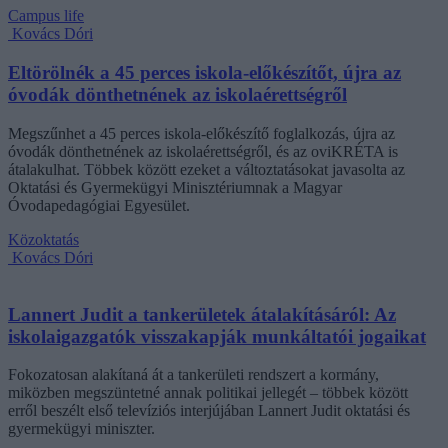
Campus life
Kovács Dóri
Eltörölnék a 45 perces iskola-előkészítőt, újra az
óvodák dönthetnének az iskolaérettségről
Megszűnhet a 45 perces iskola-előkészítő foglalkozás, újra az
óvodák dönthetnének az iskolaérettségről, és az oviKRÉTA is
átalakulhat. Többek között ezeket a változtatásokat javasolta az
Oktatási és Gyermekügyi Minisztériumnak a Magyar
Óvodapedagógiai Egyesület.
Közoktatás
Kovács Dóri
Lannert Judit a tankerületek átalakításáról: Az
iskolaigazgatók visszakapják munkáltatói jogaikat
Fokozatosan alakítaná át a tankerületi rendszert a kormány,
miközben megszüntetné annak politikai jellegét – többek között
erről beszélt első televíziós interjújában Lannert Judit oktatási és
gyermekügyi miniszter.