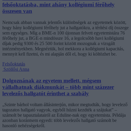
felsőoktatásba, mint ahány kollégiumi férőhely
összesen van
Nemcsak abban vannak jelentős különbségek az egyetemek között,
hogy hány kollégiumi férőhely jut a hallgatókra, a térítési díj összege
sem egységes. Míg a BME-n 100 újonnan felvett egyetemistára 76
férőhely jut, a BGE-n mindössze 16, a legolcsóbb havi kollégiumi
díjak pedig 9300 és 25 500 forint között mozognak a vizsgált
intézményekben. Megnéztük, hol mekkora a kollégiumi kapacitás,
mennyit kell fizetni, és mi alapján dől el, hogy ki költözhet be.
Felsőoktatás
Szöllősi Anna
Dolgoznának az egyetem mellett, mégsem
vállalhatnak diákmunkát – több mint százezer
levelezős hallgatót érinthet a szabály
„Szinte bárhol voltam állásinterjún, mikor megtudták, hogy levelező
tagozatos hallgató vagyok, egyből húzni kezdték a szájukat” –
számolt be tapasztalatairól az Eduline-nak egy egyetemista. Példája
azonban korántsem egyedi: több levelezős hallgató számolt be
hasonló nehézségekről.