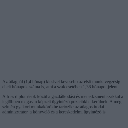
Az átlagnál (1,4 hónap) kicsivel kevesebb az első munkavégzésig
eltelt hónapok száma is, ami a szak esetében 1,38 hónapot jelent.
A friss diplomások közül a gazdálkodási és menedzsment szakkal a
legtöbben magasan képzett ügyintéző pozíciókba kerülnek. A még
szintén gyakori munkakörökbe tartozik: az átlagos irodai
adminisztrátor, a könyvelő és a kereskedelmi ügyintéző is.