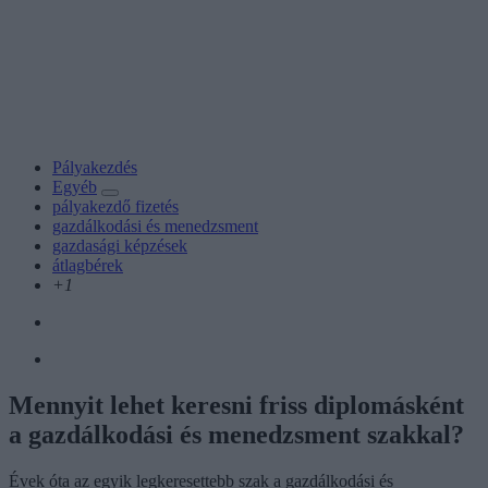
Pályakezdés
Egyéb
pályakezdő fizetés
gazdálkodási és menedzsment
gazdasági képzések
átlagbérek
+1
Mennyit lehet keresni friss diplomásként
a gazdálkodási és menedzsment szakkal?
Évek óta az egyik legkeresettebb szak a gazdálkodási és