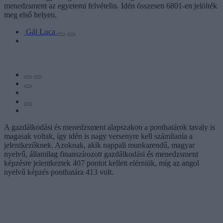
menedzsment az egyetemi felvételin. Idén összesen 6801-en jelölték
meg első helyen.
Gál Luca
A gazdálkodási és menedzsment alapszakon a ponthatárok tavaly is
magasak voltak, így idén is nagy versenyre kell számítania a
jelentkezőknek. Azoknak, akik nappali munkarendű, magyar
nyelvű, államilag finanszírozott gazdálkodási és menedzsment
képzésre jelentkeztek 407 pontot kellett elérniük, míg az angol
nyelvű képzés ponthatára 413 volt.