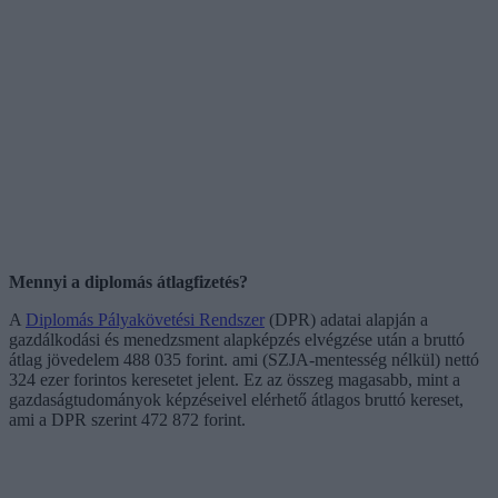
Mennyi a diplomás átlagfizetés?
A
Diplomás Pályakövetési Rendszer
(DPR) adatai alapján a
gazdálkodási és menedzsment alapképzés elvégzése után a bruttó
átlag jövedelem 488 035 forint. ami (SZJA-mentesség nélkül) nettó
324 ezer forintos keresetet jelent. Ez az összeg magasabb, mint a
gazdaságtudományok képzéseivel elérhető átlagos bruttó kereset,
ami a DPR szerint 472 872 forint.