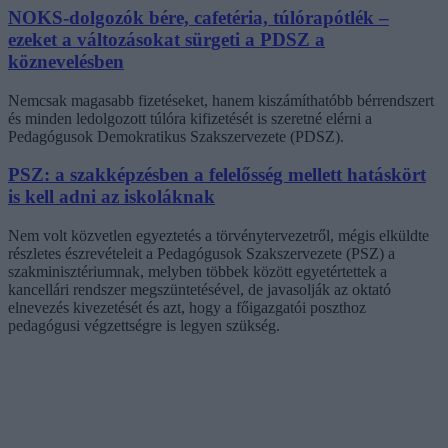
NOKS-dolgozók bére, cafetéria, túlórapótlék –
ezeket a változásokat sürgeti a PDSZ a
köznevelésben
Nemcsak magasabb fizetéseket, hanem kiszámíthatóbb bérrendszert
és minden ledolgozott túlóra kifizetését is szeretné elérni a
Pedagógusok Demokratikus Szakszervezete (PDSZ).
PSZ: a szakképzésben a felelősség mellett hatáskört
is kell adni az iskoláknak
Nem volt közvetlen egyeztetés a törvénytervezetről, mégis elküldte
részletes észrevételeit a Pedagógusok Szakszervezete (PSZ) a
szakminisztériumnak, melyben többek között egyetértettek a
kancellári rendszer megszüntetésével, de javasolják az oktató
elnevezés kivezetését és azt, hogy a főigazgatói poszthoz
pedagógusi végzettségre is legyen szükség.