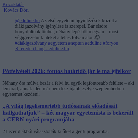
Közoktatás
Kovács Dóri
@eduline.hu
Az első egyetemi ügyintézések között a
diákigazolvány igénylése is szerepel. Bár elsőre
bonyolultnak tűnhet, néhány lépésből megvan – most
végigvezetünk titeket a teljes folyamaton.😉
#diákigazolvány
#egyetem
#neptun
#eduline
#foryou
♬ eredeti hang - eduline.hu
Pótfelvételi 2026: fontos határidő jár le ma éjfélkor
Néhány óra múlva bezár a felvi.hu egyik legfontosabb felülete – aki
lemarad, annak idén már nem lesz újabb esélye szeptemberben
egyetemet kezdeni.
„A világ legelismertebb tudósainak előadásait
hallgathatjuk” – két magyar egyetemista is bekerült
a CERN nyári programjába
21 ezer diákból választották ki őket a genfi programba.