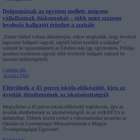
Dolgoznának az egyetem mellett, mégsem
vállalhatnak diákmunkát – több mint százezer
levelezős hallgatót érinthet a szabály
„Szinte bárhol voltam állásinterjún, mikor megtudták, hogy levelező
tagozatos hallgató vagyok, egyből húzni kezdték a szájukat” –
számolt be tapasztalatairól az Eduline-nak egy egyetemista. Példája
azonban korántsem egyedi: több levelezős hallgató számolt be
hasonló nehézségekről.
Campus life
Kovács Dóri
Eltörölnék a 45 perces iskola-előkészítőt, újra az
óvodák dönthetnének az iskolaérettségről
Megszűnhet a 45 perces iskola-előkészítő foglalkozás, újra az
óvodák dönthetnének az iskolaérettségről, és az oviKRÉTA is
átalakulhat. Többek között ezeket a változtatásokat javasolta az
Oktatási és Gyermekügyi Minisztériumnak a Magyar
Óvodapedagógiai Egyesület.
Közoktatás