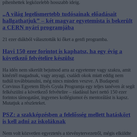
pihenhettek legközelebb hosszabb ideig.
„A világ legelismertebb tudósainak előadásait
hallgathatjuk” – két magyar egyetemista is bekerült
a CERN nyári programjába
21 ezer diákból választották ki őket a genfi programba.
Havi 150 ezer forintot is kaphatsz, ha egy évig a
következő felvételire készülsz
Ha idén nem sikerült bejutnod arra az egyetemre vagy szakra, amit
kinéztél magadnak, vagy anyagi, családi okok miatt eddig nem
tudtál továbbtanulni, még nincs minden veszve. A Budapesti
Corvinus Egyetem Illyés Gyula Programja egy teljes tanéven át segít
felkészülni a következő felvételire – ráadásul havi nettó 150 ezer
forintos támogatást, ingyenes kollégiumot és mentorálást is kapsz.
Mutatjuk a részleteket.
PSZ: a szakképzésben a felelősség mellett hatáskört
is kell adni az iskoláknak
Nem volt közvetlen egyeztetés a törvénytervezetről, mégis elküldte