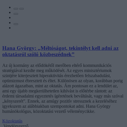
Hana György: „Méltóságot, tekintélyt kell adni az
oktatásról szóló közbeszédnek”
Az új kormány az elődökétől merőben eltérő kommunikációs
stratégiával kezdte meg működését. Az egyes minisztériumok
szintjére kiterjesztett hiperaktivitás érezhetően felszabadulást,
optimizmust ébresztett és éltet. Különösen az olyan, korábban porig
alázott ágazatban, mint az oktatás. Ám pontosan ez a lendület az,
ami egy újabb megkerülhetetlen kihívást is előtérbe rántott: az
érdemi társadalmi egyeztetés ígéretének beváltását, vagy más szóval
„kényszerét”. Ennek, az amúgy pozitív stressznek a kezeléséhez
igyekszem az alábbiakban szempontokat adni. Hana György
humánökológus, közoktatási vezető véleménycikke.
Közoktatás
Vendégszerző