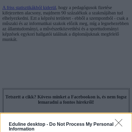
A friss statisztikákból kiderül
, hogy a pedagógusok fizetése
kifejezetten alacsony, majdnem 90 százalékuk a szakmájában tud
elhelyezkedni. Ezt a képzési területet - ebből a szempontból - csak a
műszaki és az informatikai szakok előzik meg, míg a legnehezebben
az államtudományi, a művészetközvetítési és a sporttudományi
képzések egykori hallgatói találnak a diplomájuknak megfelelő
munkát.
Tetszett a cikk? Kövess minket a Facebookon is, és nem fogsz
lemaradni a fontos hírekről!
Eduline desktop -
Do Not Process My Personal
Information