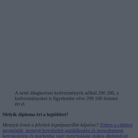
A nettó átlagkereset kedvezmények nélkül 290 200, a
kedvezményeket is figyelembe véve 299 100 forintot
ért el.
Melyik diploma éri a legtöbbet?
Mennyit érnek a felvételi legnépszerűbb képzései?
Ebben a cikkben
megnéztük, mennyit kereshettek gazdálkodási és menedzsment,
kereskedelem és marketing vagy pszichológia szakos diplomával.