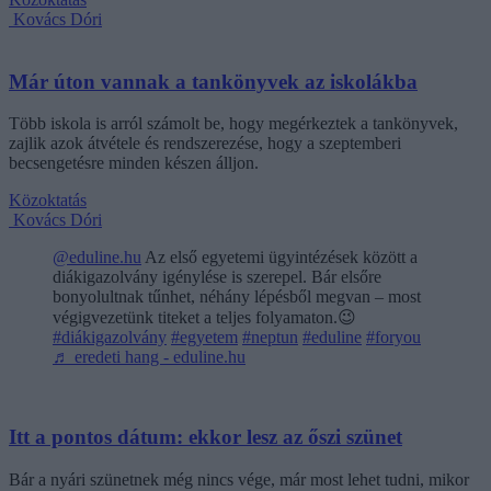
Kovács Dóri
Már úton vannak a tankönyvek az iskolákba
Több iskola is arról számolt be, hogy megérkeztek a tankönyvek,
zajlik azok átvétele és rendszerezése, hogy a szeptemberi
becsengetésre minden készen álljon.
Közoktatás
Kovács Dóri
@eduline.hu
Az első egyetemi ügyintézések között a
diákigazolvány igénylése is szerepel. Bár elsőre
bonyolultnak tűnhet, néhány lépésből megvan – most
végigvezetünk titeket a teljes folyamaton.😉
#diákigazolvány
#egyetem
#neptun
#eduline
#foryou
♬ eredeti hang - eduline.hu
Itt a pontos dátum: ekkor lesz az őszi szünet
Bár a nyári szünetnek még nincs vége, már most lehet tudni, mikor