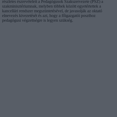
részletes észrevételeit a Pedagógusok Szakszervezete (PSZ) a
szakminisztériumnak, melyben többek között egyetértettek a
kancellári rendszer megszüntetésével, de javasolják az oktató
elnevezés kivezetését és azt, hogy a főigazgatói poszthoz
pedagógusi végzettségre is legyen szükség.