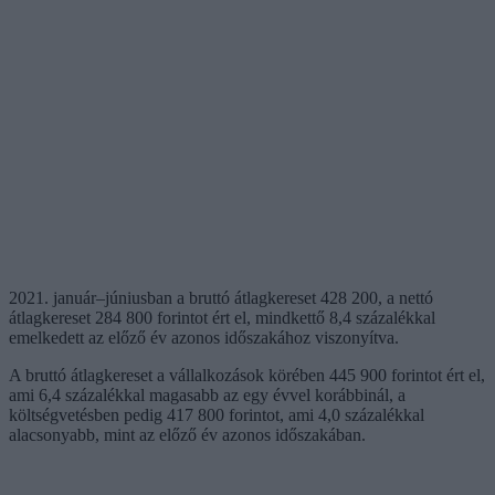
2021. január–júniusban a bruttó átlagkereset 428 200, a nettó
átlagkereset 284 800 forintot ért el, mindkettő 8,4 százalékkal
emelkedett az előző év azonos időszakához viszonyítva.
A bruttó átlagkereset a vállalkozások körében 445 900 forintot ért el,
ami 6,4 százalékkal magasabb az egy évvel korábbinál, a
költségvetésben pedig 417 800 forintot, ami 4,0 százalékkal
alacsonyabb, mint az előző év azonos időszakában.