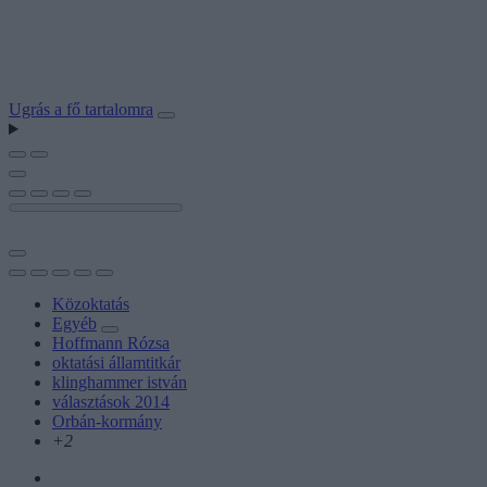
Ugrás a fő tartalomra
Közoktatás
Egyéb
Hoffmann Rózsa
oktatási államtitkár
klinghammer istván
választások 2014
Orbán-kormány
+2