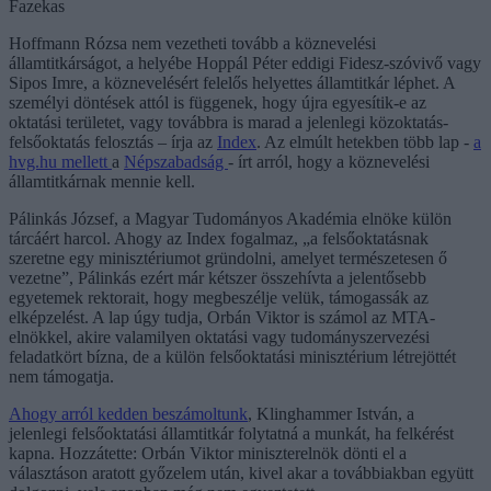
Fazekas
Hoffmann Rózsa nem vezetheti tovább a köznevelési
államtitkárságot, a helyébe Hoppál Péter eddigi Fidesz-szóvivő vagy
Sipos Imre, a köznevelésért felelős helyettes államtitkár léphet. A
személyi döntések attól is függenek, hogy újra egyesítik-e az
oktatási területet, vagy továbbra is marad a jelenlegi közoktatás-
felsőoktatás felosztás – írja az
Index
. Az elmúlt hetekben több lap -
a
hvg.hu mellett
a
Népszabadság
- írt arról, hogy a köznevelési
államtitkárnak mennie kell.
Pálinkás József, a Magyar Tudományos Akadémia elnöke külön
tárcáért harcol. Ahogy az Index fogalmaz, „a felsőoktatásnak
szeretne egy minisztériumot gründolni, amelyet természetesen ő
vezetne”, Pálinkás ezért már kétszer összehívta a jelentősebb
egyetemek rektorait, hogy megbeszélje velük, támogassák az
elképzelést. A lap úgy tudja, Orbán Viktor is számol az MTA-
elnökkel, akire valamilyen oktatási vagy tudományszervezési
feladatkört bízna, de a külön felsőoktatási minisztérium létrejöttét
nem támogatja.
Ahogy arról kedden beszámoltunk
, Klinghammer István, a
jelenlegi felsőoktatási államtitkár folytatná a munkát, ha felkérést
kapna. Hozzátette: Orbán Viktor miniszterelnök dönti el a
választáson aratott győzelem után, kivel akar a továbbiakban együtt