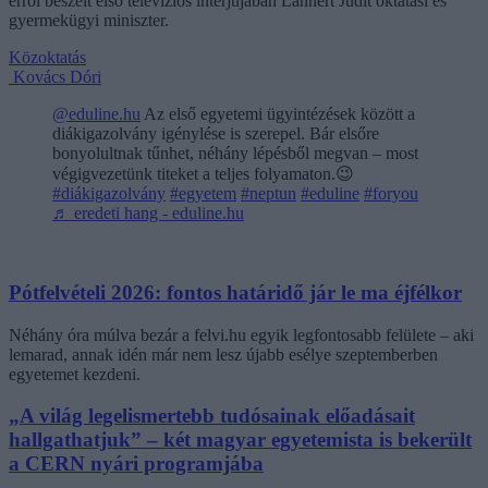
erről beszélt első televíziós interjújában Lannert Judit oktatási és
gyermekügyi miniszter.
Közoktatás
Kovács Dóri
@eduline.hu
Az első egyetemi ügyintézések között a
diákigazolvány igénylése is szerepel. Bár elsőre
bonyolultnak tűnhet, néhány lépésből megvan – most
végigvezetünk titeket a teljes folyamaton.😉
#diákigazolvány
#egyetem
#neptun
#eduline
#foryou
♬ eredeti hang - eduline.hu
Pótfelvételi 2026: fontos határidő jár le ma éjfélkor
Néhány óra múlva bezár a felvi.hu egyik legfontosabb felülete – aki
lemarad, annak idén már nem lesz újabb esélye szeptemberben
egyetemet kezdeni.
„A világ legelismertebb tudósainak előadásait
hallgathatjuk” – két magyar egyetemista is bekerült
a CERN nyári programjába