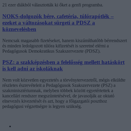
21 ezer diákból választották ki őket a genfi programba.
NOKS-dolgozók bére, cafetéria, túlórapótlék –
ezeket a változásokat sürgeti a PDSZ a
köznevelésben
Nemcsak magasabb fizetéseket, hanem kiszámíthatóbb bérrendszert
és minden ledolgozott túlóra kifizetését is szeretné elérni a
Pedagógusok Demokratikus Szakszervezete (PDSZ).
PSZ: a szakképzésben a felelősség mellett hatáskört
is kell adni az iskoláknak
Nem volt közvetlen egyeztetés a törvénytervezetről, mégis elküldte
részletes észrevételeit a Pedagógusok Szakszervezete (PSZ) a
szakminisztériumnak, melyben többek között egyetértettek a
kancellári rendszer megszüntetésével, de javasolják az oktató
elnevezés kivezetését és azt, hogy a főigazgatói poszthoz
pedagógusi végzettségre is legyen szükség.