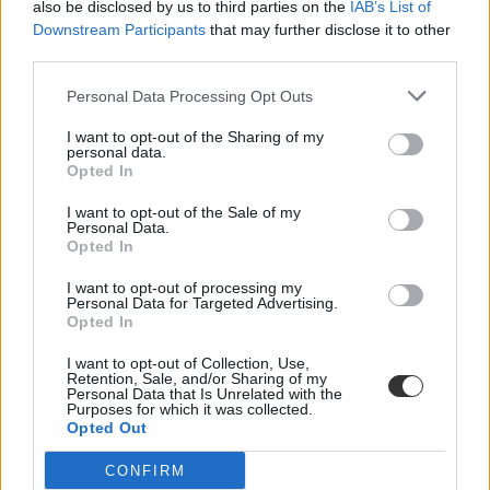
also be disclosed by us to third parties on the
IAB’s List of
Downstream Participants
that may further disclose it to other
Több mint kétszer annyi diák jutott be a
third parties.
felsőoktatásba, mint ahány kollégiumi férőhely
összesen van
Personal Data Processing Opt Outs
Nemcsak abban vannak jelentős különbségek az egyetemek között,
I want to opt-out of the Sharing of my
hogy hány kollégiumi férőhely jut a hallgatókra, a térítési díj összege
personal data.
sem egységes. Míg a BME-n 100 újonnan felvett egyetemistára 76
Opted In
férőhely jut, a BGE-n mindössze 16, a legolcsóbb havi kollégiumi
díjak pedig 9300 és 25 500 forint között mozognak a vizsgált
I want to opt-out of the Sale of my
intézményekben. Megnéztük, hol mekkora a kollégiumi kapacitás,
Personal Data.
mennyit kell fizetni, és mi alapján dől el, hogy ki költözhet be.
Opted In
Felsőoktatás
I want to opt-out of processing my
Szöllősi Anna
Personal Data for Targeted Advertising.
Opted In
Dolgoznának az egyetem mellett, mégsem
I want to opt-out of Collection, Use,
vállalhatnak diákmunkát – több mint százezer
Retention, Sale, and/or Sharing of my
levelezős hallgatót érinthet a szabály
Personal Data that Is Unrelated with the
Purposes for which it was collected.
Opted Out
„Szinte bárhol voltam állásinterjún, mikor megtudták, hogy levelező
tagozatos hallgató vagyok, egyből húzni kezdték a szájukat” –
CONFIRM
számolt be tapasztalatairól az Eduline-nak egy egyetemista. Példája