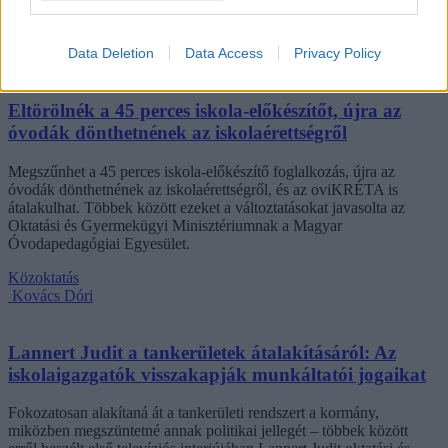
azonban korántsem egyedi: több levelezős hallgató számolt be
hasonló nehézségekről.
Data Deletion
Data Access
Privacy Policy
Campus life
Kovács Dóri
Eltörölnék a 45 perces iskola-előkészítőt, újra az
óvodák dönthetnének az iskolaérettségről
Megszűnhet a 45 perces iskola-előkészítő foglalkozás, újra az
óvodák dönthetnének az iskolaérettségről, és az oviKRÉTA is
átalakulhat. Többek között ezeket a változtatásokat javasolta az
Oktatási és Gyermekügyi Minisztériumnak a Magyar
Óvodapedagógiai Egyesület.
Közoktatás
Kovács Dóri
Lannert Judit a tankerületek átalakításáról: Az
iskolaigazgatók visszakapják munkáltatói jogaikat
Fokozatosan alakítaná át a tankerületi rendszert a kormány,
miközben megszüntetné annak politikai jellegét – többek között