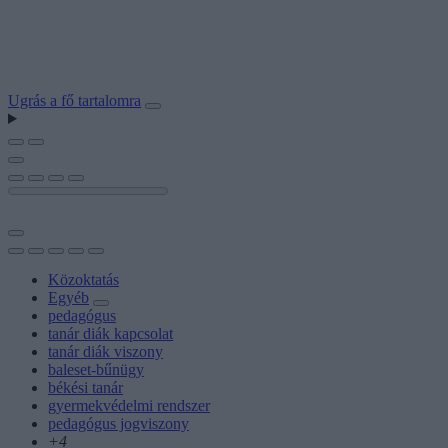
Ugrás a fő tartalomra
Közoktatás
Egyéb
pedagógus
tanár diák kapcsolat
tanár diák viszony
baleset-bűnügy
békési tanár
gyermekvédelmi rendszer
pedagógus jogviszony
+4