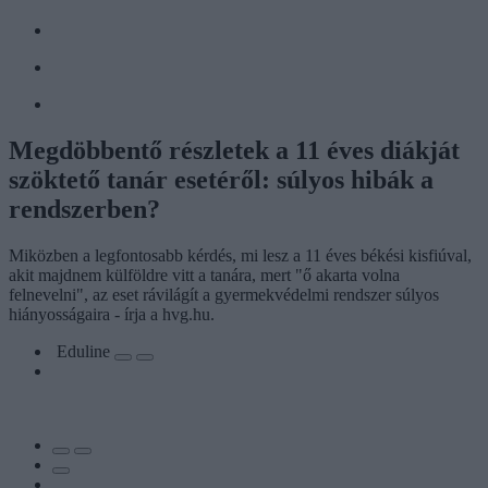
Megdöbbentő részletek a 11 éves diákját
szöktető tanár esetéről: súlyos hibák a
rendszerben?
Miközben a legfontosabb kérdés, mi lesz a 11 éves békési kisfiúval,
akit majdnem külföldre vitt a tanára, mert "ő akarta volna
felnevelni", az eset rávilágít a gyermekvédelmi rendszer súlyos
hiányosságaira - írja a hvg.hu.
Eduline