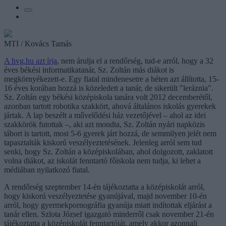
MTI / Kovács Tamás
A hvg.hu azt írja
, nem árulja el a rendőrség, tud-e arról, hogy a 32
éves békési informatikatanár, Sz. Zoltán más diákot is
megkörnyékezett-e. Egy fiatal mindenesetre a héten azt állította, 15-
16 éves korában hozzá is közeledett a tanár, de sikerült "leráznia".
Sz. Zoltán egy békési középiskola tanára volt 2012 decemberétől,
azonban tartott robotika szakkört, ahová általános iskolás gyerekek
jártak. A lap beszélt a művelődési ház vezetőjével – ahol az idei
szakkörök futottak –, aki azt mondta, Sz. Zoltán nyári napközis
tábort is tartott, most 5-6 gyerek járt hozzá, de semmilyen jelét nem
tapasztalták kiskorú veszélyeztetésének. Jelenleg arról sem tud
senki, hogy Sz. Zoltán a középiskolában, ahol dolgozott, zaklatott
volna diákot, az iskolát fenntartó főiskola nem tudja, ki lehet a
médiában nyilatkozó fiatal.
A rendőrség szeptember 14-én tájékoztatta a középiskolát arról,
hogy kiskorú veszélyeztetése gyanújával, majd november 10-én
arról, hogy gyermekpornográfia gyanúja miatt indítottak eljárást a
tanár ellen. Szlota József igazgató minderről csak november 21-én
tájékoztatta a középiskolát fenntartóját, amely akkor azonnali