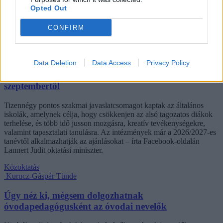
„erővonalai”, amelyek a rendszer gyökeres reformjáért kiáltanak Dr.
Opted Out
Gyarmathy Éva klinikai és neveléslélektani szakpszichológus,
egyetemi tanár szerint.
CONFIRM
Közoktatás
Kurucz-Gáspár Tünde
Data Deletion
Data Access
Privacy Policy
Lannert Judit: Rugalmasabb napkezdés, hosszabb
szünetek és több mozgás jöhet az alsó tagozatokban
szeptembertől
Tizennégy pontos szakmai javaslatcsomagot kaptak az általános
iskolák, amelynek célja, hogy csökkenjen az alsó tagozatos diákok
terhelése, és több idő jusson mozgásra, kreatív tevékenységekre,
valamint tapasztalati tanulásra. Az intézmények már a 2026/2027-es
tanévtől alkalmazhatják az ajánlásokat – írta Facebook-oldalán
Lannert Judit oktatási miniszter.
Közoktatás
Kurucz-Gáspár Tünde
Úgy néz ki, mégsem dolgozhatnak
óvodapedagógusként az óvodai nevelők