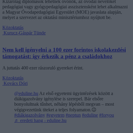
Kizárólag diplomások lehetnek óvónők, az óvodai nevelőket
pedagógiai vagy gyógypedagógiai asszisztensként lehet alkalmazni
a Magyar Óvodapedagógiai Egyesület (MOE) javaslata alapján,
melyet a szervezet az oktatási minisztériumhoz nyújtott be.
Közoktatás
Kurucz-Gáspár Tünde
Nem kell igényelni a 100 ezer forintos iskolakezdési
támogatást: így érkezik a pénz a családokhoz
A juttatás 400 ezer rászoruló gyereket érint.
Közoktatás
Kovács Dóri
@eduline.hu
Az első egyetemi ügyintézések között a
diákigazolvány igénylése is szerepel. Bár elsőre
bonyolultnak tűnhet, néhány lépésből megvan – most
végigvezetünk titeket a teljes folyamaton.😉
#diákigazolvány
#egyetem
#neptun
#eduline
#foryou
♬ eredeti hang - eduline.hu