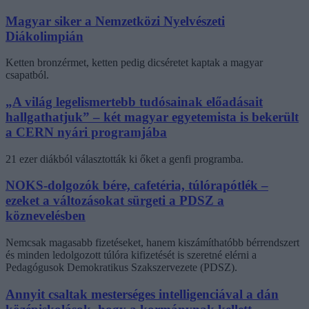
Magyar siker a Nemzetközi Nyelvészeti
Diákolimpián
Ketten bronzérmet, ketten pedig dicséretet kaptak a magyar
csapatból.
„A világ legelismertebb tudósainak előadásait
hallgathatjuk” – két magyar egyetemista is bekerült
a CERN nyári programjába
21 ezer diákból választották ki őket a genfi programba.
NOKS-dolgozók bére, cafetéria, túlórapótlék –
ezeket a változásokat sürgeti a PDSZ a
köznevelésben
Nemcsak magasabb fizetéseket, hanem kiszámíthatóbb bérrendszert
és minden ledolgozott túlóra kifizetését is szeretné elérni a
Pedagógusok Demokratikus Szakszervezete (PDSZ).
Annyit csaltak mesterséges intelligenciával a dán