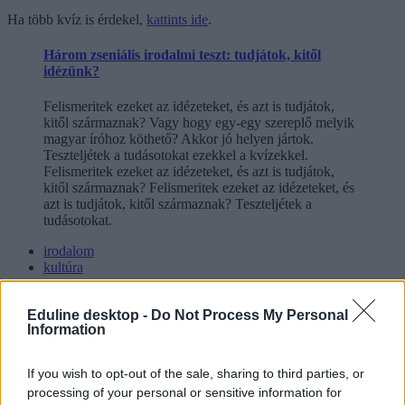
Ha több kvíz is érdekel,
kattints ide
.
Három zseniális irodalmi teszt: tudjátok, kitől
idézünk?
Felismeritek ezeket az idézeteket, és azt is tudjátok,
kitől származnak? Vagy hogy egy-egy szereplő melyik
magyar íróhoz köthető? Akkor jó helyen jártok.
Teszteljétek a tudásotokat ezekkel a kvízekkel.
Felismeritek ezeket az idézeteket, és azt is tudjátok,
kitől származnak? Felismeritek ezeket az idézeteket, és
azt is tudjátok, kitől származnak? Teszteljétek a
tudásotokat.
irodalom
kultúra
teszt
műveltségi teszt
Eduline desktop -
Do Not Process My Personal
irodalmi teszt
Information
irodalom teszt
napi kvíz
napi teszt
If you wish to opt-out of the sale, sharing to third parties, or
processing of your personal or sensitive information for
Hozzászólások