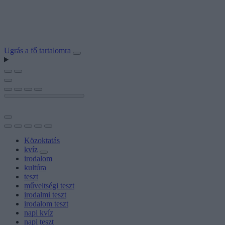
Ugrás a fő tartalomra
Közoktatás
kvíz
irodalom
kultúra
teszt
műveltségi teszt
irodalmi teszt
irodalom teszt
napi kvíz
napi teszt