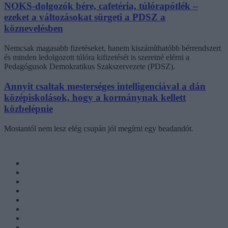
NOKS-dolgozók bére, cafetéria, túlórapótlék –
ezeket a változásokat sürgeti a PDSZ a
köznevelésben
Nemcsak magasabb fizetéseket, hanem kiszámíthatóbb bérrendszert
és minden ledolgozott túlóra kifizetését is szeretné elérni a
Pedagógusok Demokratikus Szakszervezete (PDSZ).
Annyit csaltak mesterséges intelligenciával a dán
középiskolások, hogy a kormánynak kellett
közbelépnie
Mostantól nem lesz elég csupán jól megírni egy beadandót.