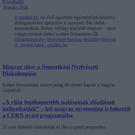
Közoktatás
Kovács Dóri
@eduline.hu
Az első egyetemi ügyintézések között a
diákigazolvány igénylése is szerepel. Bár elsőre
bonyolultnak tűnhet, néhány lépésből megvan – most
végigvezetünk titeket a teljes folyamaton.😉
#diákigazolvány
#egyetem
#neptun
#eduline
#foryou
♬ eredeti hang - eduline.hu
Magyar siker a Nemzetközi Nyelvészeti
Diákolimpián
Ketten bronzérmet, ketten pedig dicséretet kaptak a magyar
csapatból.
„A világ legelismertebb tudósainak előadásait
hallgathatjuk” – két magyar egyetemista is bekerült
a CERN nyári programjába
21 ezer diákból választották ki őket a genfi programba.