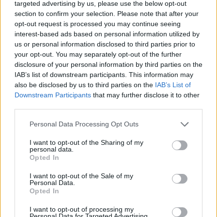
targeted advertising by us, please use the below opt-out
section to confirm your selection. Please note that after your
opt-out request is processed you may continue seeing
interest-based ads based on personal information utilized by
us or personal information disclosed to third parties prior to
your opt-out. You may separately opt-out of the further
disclosure of your personal information by third parties on the
IAB’s list of downstream participants. This information may
Mikor pihenhettek még 2026-ban? Itt van az összes
also be disclosed by us to third parties on the
IAB’s List of
hosszú hétvége és tanítási szünet
Downstream Participants
that may further disclose it to other
third parties.
Még három hosszabb pihenő vár rátok idén: mutatjuk a dátumokat.
Personal Data Processing Opt Outs
Campus life
Kovács Dóri
I want to opt-out of the Sharing of my
personal data.
Lannert Judit: Rugalmasabb napkezdés, hosszabb
Opted In
szünetek és több mozgás jöhet az alsó tagozatokban
szeptembertől
I want to opt-out of the Sale of my
Personal Data.
Opted In
Tizennégy pontos szakmai javaslatcsomagot kaptak az általános
iskolák, amelynek célja, hogy csökkenjen az alsó tagozatos diákok
I want to opt-out of processing my
terhelése, és több idő jusson mozgásra, kreatív tevékenységekre,
Personal Data for Targeted Advertising.