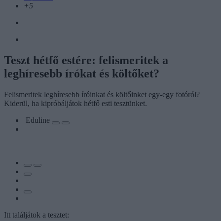
+5
Teszt hétfő estére: felismeritek a
leghíresebb írókat és költőket?
Felismeritek leghíresebb íróinkat és költőinket egy-egy fotóról?
Kiderül, ha kipróbáljátok hétfő esti tesztünket.
Eduline
Itt találjátok a tesztet: