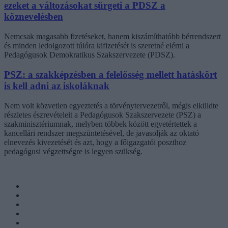
ezeket a változásokat sürgeti a PDSZ a
köznevelésben
Nemcsak magasabb fizetéseket, hanem kiszámíthatóbb bérrendszert
és minden ledolgozott túlóra kifizetését is szeretné elérni a
Pedagógusok Demokratikus Szakszervezete (PDSZ).
PSZ: a szakképzésben a felelősség mellett hatáskört
is kell adni az iskoláknak
Nem volt közvetlen egyeztetés a törvénytervezetről, mégis elküldte
részletes észrevételeit a Pedagógusok Szakszervezete (PSZ) a
szakminisztériumnak, melyben többek között egyetértettek a
kancellári rendszer megszüntetésével, de javasolják az oktató
elnevezés kivezetését és azt, hogy a főigazgatói poszthoz
pedagógusi végzettségre is legyen szükség.