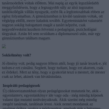
tanármodellek voltak előttem. Mai napig az egyik legszilárdabb
meggyőződésem, hogy a legnagyobb súly az alsó tagozatos
tanítókollégák vállán nyugszik, ezért ők a legfontosabbak ebben az
egész folyamatban. A gimnáziumban is kiváló tanáraim voltak, ott
végképp eldőlt, merre haladok tovább. Egyetemistaként valamiért
nagyon sokáig halogattam magát a tanári képzést, csak
negyedévesként kezdtem felvenni a pedagógiai, pszichológiai
tárgyakat. Aztán fel sem ocsúdtam a diplomaosztó után, már egy
gimnáziumban találtam magam.
Sokkélmény volt?
Jó élmény volt, pedig nagyon féltem attól, hogy jó tanár leszek-e, jól
tudom-e ezt csinálni. Segített, hogy tudtam, hogy ezt akarom, csak
ez érdekel. Mert az tény, hogy a gyakorlat teszi a mestert, de mester
csak az lehet, akinek van hivatástudata.
Inspiráló pedagógusok
Új cikksorozatunkban olyan pedagógusokat mutatunk be, akik -
egyentanterv, egyentankönyv ide vagy oda - még mindig képesek
valami újat mutatni tanítványaiknak. Akik szerint még mindig
megéri tanárnak, tanítónak lenni. Akik nemet mondanak az
unalmas órákra, azokra a módszerekre, amelyek már a hetvenes-