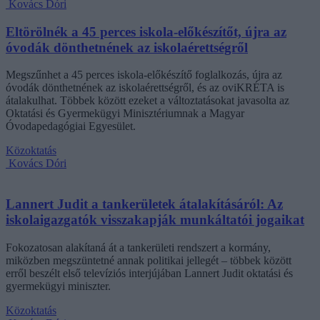
Kovács Dóri
Eltörölnék a 45 perces iskola-előkészítőt, újra az
óvodák dönthetnének az iskolaérettségről
Megszűnhet a 45 perces iskola-előkészítő foglalkozás, újra az
óvodák dönthetnének az iskolaérettségről, és az oviKRÉTA is
átalakulhat. Többek között ezeket a változtatásokat javasolta az
Oktatási és Gyermekügyi Minisztériumnak a Magyar
Óvodapedagógiai Egyesület.
Közoktatás
Kovács Dóri
Lannert Judit a tankerületek átalakításáról: Az
iskolaigazgatók visszakapják munkáltatói jogaikat
Fokozatosan alakítaná át a tankerületi rendszert a kormány,
miközben megszüntetné annak politikai jellegét – többek között
erről beszélt első televíziós interjújában Lannert Judit oktatási és
gyermekügyi miniszter.
Közoktatás