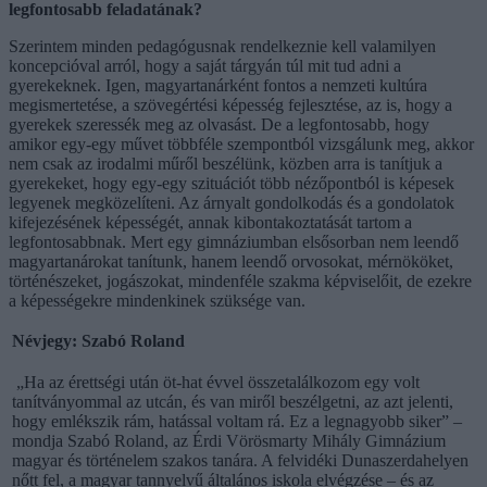
legfontosabb feladatának?
Szerintem minden pedagógusnak rendelkeznie kell valamilyen
koncepcióval arról, hogy a saját tárgyán túl mit tud adni a
gyerekeknek. Igen, magyartanárként fontos a nemzeti kultúra
megismertetése, a szövegértési képesség fejlesztése, az is, hogy a
gyerekek szeressék meg az olvasást. De a legfontosabb, hogy
amikor egy-egy művet többféle szempontból vizsgálunk meg, akkor
nem csak az irodalmi műről beszélünk, közben arra is tanítjuk a
gyerekeket, hogy egy-egy szituációt több nézőpontból is képesek
legyenek megközelíteni. Az árnyalt gondolkodás és a gondolatok
kifejezésének képességét, annak kibontakoztatását tartom a
legfontosabbnak. Mert egy gimnáziumban elsősorban nem leendő
magyartanárokat tanítunk, hanem leendő orvosokat, mérnököket,
történészeket, jogászokat, mindenféle szakma képviselőit, de ezekre
a képességekre mindenkinek szüksége van.
Névjegy: Szabó Roland
„Ha az érettségi után öt-hat évvel összetalálkozom egy volt
tanítványommal az utcán, és van miről beszélgetni, az azt jelenti,
hogy emlékszik rám, hatással voltam rá. Ez a legnagyobb siker” –
mondja Szabó Roland, az Érdi Vörösmarty Mihály Gimnázium
magyar és történelem szakos tanára. A felvidéki Dunaszerdahelyen
nőtt fel, a magyar tannyelvű általános iskola elvégzése – és az