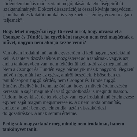
történelemtanítás módszertani megújulásának lehetőségeiről írt
szaktanulmányát. Doktori disszertációját ősszel kívánja megvédeni,
„taníthatok és kutatói munkát is végezhetek – én így érzem magam
teljesnek”.
Hogy lehet meggyőzni egy 16 évest arról, hogy olvassa el a
Csongor és Tündét, ha egyébként nagyon nem érzi magáénak a
művet, nagyon nem akarja kézbe venni?
Van olyan irodalmi mű, amit egyszerűen ki kell hagyni, szelektálni
kell. A tanterv tízszázalékos mozgásteret ad a tanárnak, vagyis azt,
ami a tankönyvben van, nem feltétlenül kell a-tól z-ig megtanítani.
Nem a Csongor és Tündén vagy bármelyik másik nagyobb lélegzetű
művön fog múlni az az egész, amiről beszélek. Elsősorban ez
tanulócsoport-függő kérdés, nem Csongor és Tünde-függő.
Élményközelivé kell tenni az órákat, hogy a művek értelmezésén
keresztül a saját magunkról való gondolkodás is megindulhasson.
Tudom, hogy klisé, de tényleg így van: egy irodalmi mű értelmezése
egyben saját magam megismerése is. Az nem irodalomtanítás,
amikor a tanár bemegy, elmondja, aztán visszakérdezi
dolgozatíráskor. Annak semmi értelme.
Pedig sok magyartanár még mindig nem irodalmat, hanem
tankönyvet tanít.