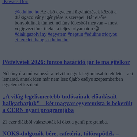
Kovács Dóri
@eduline.hu
Az első egyetemi ügyintézések között a
diákigazolvány igénylése is szerepel. Bár elsőre
bonyolultnak tűnhet, néhány lépésből megvan – most
végigvezetünk titeket a teljes folyamaton.😉
#diákigazolvány
#egyetem
#neptun
#eduline
#foryou
♬ eredeti hang - eduline.hu
Pótfelvételi 2026: fontos határidő jár le ma éjfélkor
Néhány óra múlva bezár a felvi.hu egyik legfontosabb felülete – aki
lemarad, annak idén már nem lesz újabb esélye szeptemberben
egyetemet kezdeni.
„A világ legelismertebb tudósainak előadásait
hallgathatjuk” – két magyar egyetemista is bekerült
a CERN nyári programjába
21 ezer diákból választották ki őket a genfi programba.
NOKS-dolgozók bére, cafetéria, túlórapótlék –