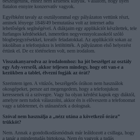
beszélgetünk, ehhez nem kellenek kütyük. Vállalom, hogy ilyen
fiatalon ennyire konzervatív vagyok.
Egyébként tavaly az osztályommal egy pályázaton vettünk részt,
aminek lényege 1848/49 bemutatása volt az internet adta
lehetőségek segítségével. A diákjaim egy applikációt készítettek, tele
furfangos kérdésekkel, ismeretlen negyvennyolcasokról szóló
blogbejegyzésekkel, kreatív feladatokkal. Az applikációt sokan az
iskolában a telefonjukra is letöltötték. A pályázaton első helyezést
értünk el. De ez történelem volt, nem irodalom.
Visszakanyarodva az irodalomhoz: ha jót beszélget az osztály
egy Ady-versről, akkor teljesen mindegy, hogy ott van-e a
kezükben a tablet, élvezni fogják az órát?
Szerintem igen. A vitázós, beszélgetős órákon nem használok
okosgépeket, persze azt megengedem, hogy a telefonjukon
keressenek rá a szövegre. Vagy ha olyan kérdést kapok egy diáktól,
amelyre nem tudok válaszolni, akkor én is előveszem a telefonomat
vagy a tabletemet, és utánanézek a dolognak.
Szóval nem használja a „nézz utána a következő órára”
trükköt?
Nem. Annak a gondolkodásmódnak már leáldozott a csillaga, hogy
a tanár a mindentudás birtokosa. Nem én vagyok a tudás