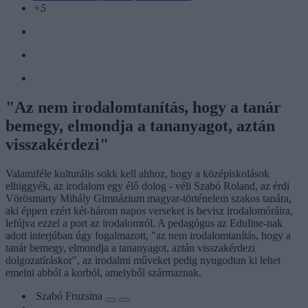
+5
"Az nem irodalomtanítás, hogy a tanár
bemegy, elmondja a tananyagot, aztán
visszakérdezi"
Valamiféle kulturális sokk kell ahhoz, hogy a középiskolások
elhiggyék, az irodalom egy élő dolog - véli Szabó Roland, az érdi
Vörösmarty Mihály Gimnázium magyar-történelem szakos tanára,
aki éppen ezért két-három napos verseket is bevisz irodalomóráira,
lefújva ezzel a port az irodalomról. A pedagógus az Eduline-nak
adott interjúban úgy fogalmazott, "az nem irodalomtanítás, hogy a
tanár bemegy, elmondja a tananyagot, aztán visszakérdezi
dolgozatíráskor", az irodalmi műveket pedig nyugodtan ki lehet
emelni abból a korból, amelyből származnak.
Szabó Fruzsina