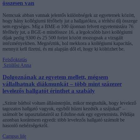
összesen van
Nemcsak abban vannak jelentős különbségek az egyetemek között,
hogy hány kollégiumi férőhely jut a hallgatókra, a térítési díj összege
sem egységes. Míg a BME-n 100 újonnan felvett egyetemistára 76
férőhely jut, a BGE-n mindössze 16, a legolcsóbb havi kollégiumi
díjak pedig 9300 és 25 500 forint között mozognak a vizsgált
intézményekben. Megnéztük, hol mekkora a kollégiumi kapacitás,
mennyit kell fizetni, és mi alapján dől el, hogy ki költözhet be.
Felsőoktatás
Szöllősi Anna
Dolgoznának az egyetem mellett, mégsem
vállalhatnak diákmunkát – több mint százezer
levelezős hallgatót érinthet a szabály
„Szinte bárhol voltam állásinterjún, mikor megtudták, hogy levelező
tagozatos hallgató vagyok, egyből húzni kezdték a szájukat” –
számolt be tapasztalatairól az Eduline-nak egy egyetemista. Példája
azonban korántsem egyedi: több levelezős hallgató számolt be
hasonló nehézségekről.
Campus life