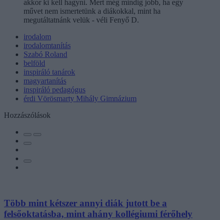
akkor ki kell hagyni. Mert még mindig jobb, ha egy
művet nem ismertetünk a diákokkal, mint ha
megutáltatnánk velük - véli Fenyő D.
irodalom
irodalomtanítás
Szabó Roland
belföld
inspiráló tanárok
magyartanítás
inspiráló pedagógus
érdi Vörösmarty Mihály Gimnázium
Hozzászólások
Több mint kétszer annyi diák jutott be a
felsőoktatásba, mint ahány kollégiumi férőhely