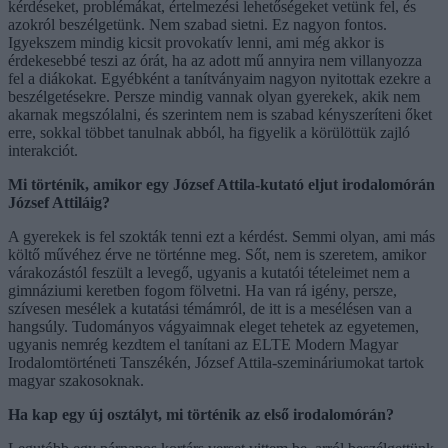
kérdéseket, problémákat, értelmezési lehetőségeket vetünk fel, és
azokról beszélgetünk. Nem szabad sietni. Ez nagyon fontos.
Igyekszem mindig kicsit provokatív lenni, ami még akkor is
érdekesebbé teszi az órát, ha az adott mű annyira nem villanyozza
fel a diákokat. Egyébként a tanítványaim nagyon nyitottak ezekre a
beszélgetésekre. Persze mindig vannak olyan gyerekek, akik nem
akarnak megszólalni, és szerintem nem is szabad kényszeríteni őket
erre, sokkal többet tanulnak abból, ha figyelik a körülöttük zajló
interakciót.
Mi történik, amikor egy József Attila-kutató eljut irodalomórán
József Attiláig?
A gyerekek is fel szokták tenni ezt a kérdést. Semmi olyan, ami más
költő művéhez érve ne történne meg. Sőt, nem is szeretem, amikor
várakozástól feszült a levegő, ugyanis a kutatói tételeimet nem a
gimnáziumi keretben fogom fölvetni. Ha van rá igény, persze,
szívesen mesélek a kutatási témámról, de itt is a mesélésen van a
hangsúly. Tudományos vágyaimnak eleget tehetek az egyetemen,
ugyanis nemrég kezdtem el tanítani az ELTE Modern Magyar
Irodalomtörténeti Tanszékén, József Attila-szemináriumokat tartok
magyar szakosoknak.
Ha kap egy új osztályt, mi történik az első irodalomórán?