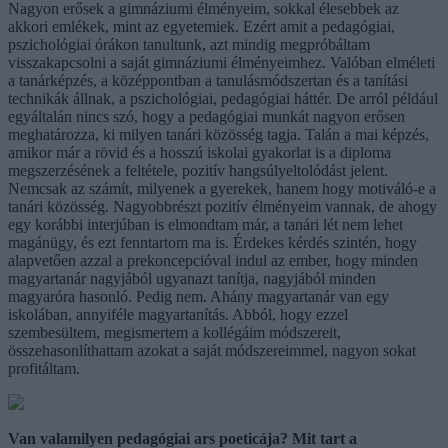
Nagyon erősek a gimnáziumi élményeim, sokkal élesebbek az
akkori emlékek, mint az egyetemiek. Ezért amit a pedagógiai,
pszichológiai órákon tanultunk, azt mindig megpróbáltam
visszakapcsolni a saját gimnáziumi élményeimhez. Valóban elméleti
a tanárképzés, a középpontban a tanulásmódszertan és a tanítási
technikák állnak, a pszichológiai, pedagógiai háttér. De arról például
egyáltalán nincs szó, hogy a pedagógiai munkát nagyon erősen
meghatározza, ki milyen tanári közösség tagja. Talán a mai képzés,
amikor már a rövid és a hosszú iskolai gyakorlat is a diploma
megszerzésének a feltétele, pozitív hangsúlyeltolódást jelent.
Nemcsak az számít, milyenek a gyerekek, hanem hogy motiváló-e a
tanári közösség. Nagyobbrészt pozitív élményeim vannak, de ahogy
egy korábbi interjúban is elmondtam már, a tanári lét nem lehet
magánügy, és ezt fenntartom ma is. Érdekes kérdés szintén, hogy
alapvetően azzal a prekoncepcióval indul az ember, hogy minden
magyartanár nagyjából ugyanazt tanítja, nagyjából minden
magyaróra hasonló. Pedig nem. Ahány magyartanár van egy
iskolában, annyiféle magyartanítás. Abból, hogy ezzel
szembesültem, megismertem a kollégáim módszereit,
összehasonlíthattam azokat a saját módszereimmel, nagyon sokat
profitáltam.
Van valamilyen pedagógiai ars poeticája? Mit tart a