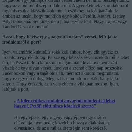
Legutóbb egy párnapos kortárs verset vittem be, arról beszélgettünk,
hogy az a mű mitől szépirodalmi mű. A gyerekeknek az irodalomról
ugyanis csak a klasszikusok jutnak eszükbe; ha leállítanánk tíz
embert az utcán, hogy mondjon egy költőt, Petőfit, Aranyt, esetleg
Adyt mondaná. Senkinek nem jutna eszébe Parti Nagy Lajost vagy
Tandori Dezsőt mondani.
Azzal, hogy bevisz egy „nagyon kortárs” verset, lefújja az
irodalomról a port?
Igen, valamiféle kulturális sokk kell ahhoz, hogy elhiggyék: az
irodalom egy élő dolog. Persze egy kétszáz évvel ezelőtti mű is lehet
élő, ha össze tudom kapcsolni magammal, de alapvetően azért
viszek be egy olyan verset, amelyet a szerző előző nap posztolt a
Facebookon vagy a saját oldalán, mert azt akarom megmutatni,
hogy ez egy élő dolog. Még azt is elmondom nekik, hány lájkot
kapott. Hogy érezzék, az a vers ebben a világban mozog. Igen,
lefújjuk a port.
„A kilencedikes irodalmi anyagból mindent el lehet
hagyni, Petőfi előtt nincs kötelező szerző"
Ha egy eposz, egy regény vagy éppen egy dráma
eltávolítja, nem pedig közelebb hozza a diákokat az
olvasáshoz, és az a mű az érettségin sem kötelező,