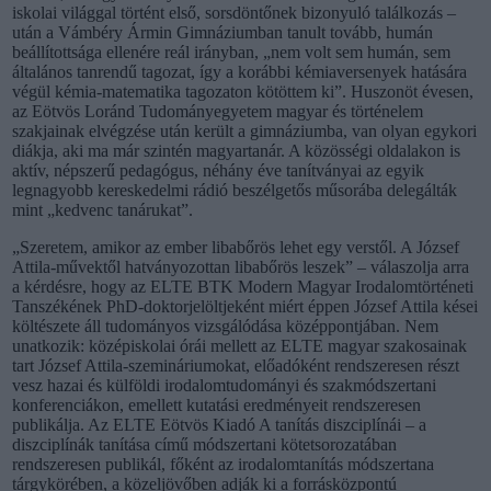
iskolai világgal történt első, sorsdöntőnek bizonyuló találkozás –
után a Vámbéry Ármin Gimnáziumban tanult tovább, humán
beállítottsága ellenére reál irányban, „nem volt sem humán, sem
általános tanrendű tagozat, így a korábbi kémiaversenyek hatására
végül kémia-matematika tagozaton kötöttem ki”. Huszonöt évesen,
az Eötvös Loránd Tudományegyetem magyar és történelem
szakjainak elvégzése után került a gimnáziumba, van olyan egykori
diákja, aki ma már szintén magyartanár. A közösségi oldalakon is
aktív, népszerű pedagógus, néhány éve tanítványai az egyik
legnagyobb kereskedelmi rádió beszélgetős műsorába delegálták
mint „kedvenc tanárukat”.
„Szeretem, amikor az ember libabőrös lehet egy verstől. A József
Attila-művektől hatványozottan libabőrös leszek” – válaszolja arra
a kérdésre, hogy az ELTE BTK Modern Magyar Irodalomtörténeti
Tanszékének PhD-doktorjelöltjeként miért éppen József Attila kései
költészete áll tudományos vizsgálódása középpontjában. Nem
unatkozik: középiskolai órái mellett az ELTE magyar szakosainak
tart József Attila-szemináriumokat, előadóként rendszeresen részt
vesz hazai és külföldi irodalomtudományi és szakmódszertani
konferenciákon, emellett kutatási eredményeit rendszeresen
publikálja. Az ELTE Eötvös Kiadó A tanítás diszciplínái – a
diszciplínák tanítása című módszertani kötetsorozatában
rendszeresen publikál, főként az irodalomtanítás módszertana
tárgykörében, a közeljövőben adják ki a forrásközpontú