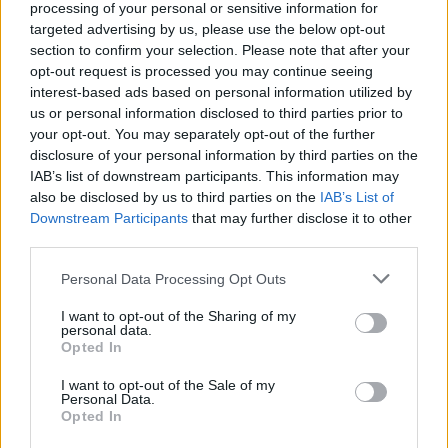
egészében szerintem nem kell elolvastatni a tizenöt évesekkel –
processing of your personal or sensitive information for
foglalkozunk a heroizmussal, a hőseszménnyel. Ez a téma a későbbi
targeted advertising by us, please use the below opt-out
korszakok irodalmában is megjelenik. Miért ne lehetne azokat a
section to confirm your selection. Please note that after your
műveket is bevinni akkor és ott az órákra? Vagy a szerelmi
opt-out request is processed you may continue seeing
költészet: a férfi-női viszonyt vizsgálni lehet Balassi reneszánsz
interest-based ads based on personal information utilized by
szerelmi költészetétől Petőfi vagy Vörösmarty művein át Ady Endre,
us or personal information disclosed to third parties prior to
József Attila költészetéig, és még tovább is. A szerelmi költészetet
tizedikben nem csak Balassin vagy éppen Zrínyi barokk elégiáin
your opt-out. You may separately opt-out of the further
keresztül lehet megmutatni. Persze meg kell mutatni Balassit, de
disclosure of your personal information by third parties on the
pozitív értelemben vett oppozícióként rá kell mutatni olyan művekre
IAB’s list of downstream participants. This information may
is, amelyeket a diákok könnyebben befogadnak, s azokat össze
also be disclosed by us to third parties on the
IAB’s List of
tudják vetni a régivel. A kronologikus irodalomtanítás azt nem veszi
Downstream Participants
that may further disclose it to other
figyelembe, hogy ugyanazt a szöveget egy 15 éves máshogy
third parties.
értelmezi, mint egy 18 éves; más a nézőpont, a világról való tudás,
maga az ember más. Nem lehetek eléggé hálás kolléganőmnek,
Besenyői Erikának, aki ezen az úton elindított.
Personal Data Processing Opt Outs
Mit csinál, ha egy diák egyszerűen nem hajlandó olvasni?
I want to opt-out of the Sharing of my
personal data.
Mivel egy jó nevű gimnáziumban tanítok, ahová befogadásra,
Opted In
tanulásra fogékony diákok felvételiznek, sok olyan problémával
nem szembesülök, mint amilyenekkel sok iskolában kénytelenek
I want to opt-out of the Sale of my
szembenézni a magyartanárok. Persze nálunk is vannak olyan
Personal Data.
diákok, akik nem szeretnek olvasni. Nem mindig érdemes egy egész
Opted In
művet feladni, hanem olyan részleteket belőle, amelyek érdekesek