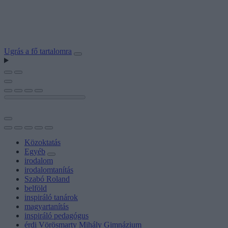
Ugrás a fő tartalomra
Közoktatás
Egyéb
irodalom
irodalomtanítás
Szabó Roland
belföld
inspiráló tanárok
magyartanítás
inspiráló pedagógus
érdi Vörösmarty Mihály Gimnázium