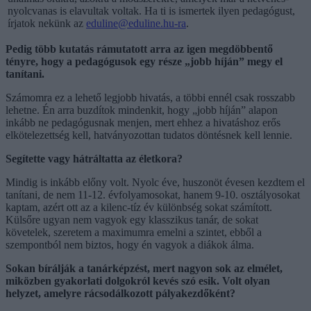
nyolcvanas is elavultak voltak. Ha ti is ismertek ilyen pedagógust,
írjatok nekünk az
eduline@eduline.hu-ra
.
Pedig több kutatás rámutatott arra az igen megdöbbentő
tényre, hogy a pedagógusok egy része „jobb híján” megy el
tanítani.
Számomra ez a lehető legjobb hivatás, a többi ennél csak rosszabb
lehetne. Én arra buzdítok mindenkit, hogy „jobb híján” alapon
inkább ne pedagógusnak menjen, mert ehhez a hivatáshoz erős
elkötelezettség kell, hatványozottan tudatos döntésnek kell lennie.
Segítette vagy hátráltatta az életkora?
Mindig is inkább előny volt. Nyolc éve, huszonöt évesen kezdtem el
tanítani, de nem 11-12. évfolyamosokat, hanem 9-10. osztályosokat
kaptam, azért ott az a kilenc-tíz év különbség sokat számított.
Külsőre ugyan nem vagyok egy klasszikus tanár, de sokat
követelek, szeretem a maximumra emelni a szintet, ebből a
szempontból nem biztos, hogy én vagyok a diákok álma.
Sokan bírálják a tanárképzést, mert nagyon sok az elmélet,
miközben gyakorlati dolgokról kevés szó esik. Volt olyan
helyzet, amelyre rácsodálkozott pályakezdőként?