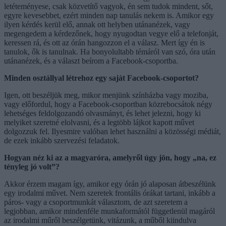
letéteményese, csak közvetítő vagyok, én sem tudok mindent, sőt,
egyre kevesebbet, ezért minden nap tanulás nekem is. Amikor egy
ilyen kérdés kerül elő, annak ott helyben utánanézek, vagy
megengedem a kérdezőnek, hogy nyugodtan vegye elő a telefonját,
keressen rá, és ott az órán hangozzon el a válasz. Mert így én is
tanulok, ők is tanulnak. Ha bonyolultabb témáról van szó, óra után
utánanézek, és a választ beírom a Facebook-csoportba.
Minden osztállyal létrehoz egy saját Facebook-csoportot?
Igen, ott beszéljük meg, mikor menjünk színházba vagy moziba,
vagy előfordul, hogy a Facebook-csoportban közrebocsátok négy
lehetséges feldolgozandó olvasmányt, és lehet jelezni, hogy ki
melyiket szeretné elolvasni, és a legtöbb lájkot kapott művet
dolgozzuk fel. Ilyesmire valóban lehet használni a közösségi médiát,
de ezek inkább szervezési feladatok.
Hogyan néz ki az a magyaróra, amelyről úgy jön, hogy „na, ez
tényleg jó volt”?
Akkor érzem magam így, amikor egy órán jó alaposan átbeszélünk
egy irodalmi művet. Nem szeretek frontális órákat tartani, inkább a
páros- vagy a csoportmunkát választom, de azt szeretem a
legjobban, amikor mindenféle munkaformától függetlenül magáról
az irodalmi műről beszélgetünk, vitázunk, a műből kiindulva