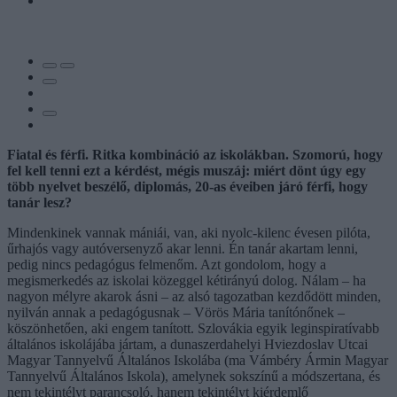
Fiatal és férfi. Ritka kombináció az iskolákban. Szomorú, hogy
fel kell tenni ezt a kérdést, mégis muszáj: miért dönt úgy egy
több nyelvet beszélő, diplomás, 20-as éveiben járó férfi, hogy
tanár lesz?
Mindenkinek vannak mániái, van, aki nyolc-kilenc évesen pilóta,
űrhajós vagy autóversenyző akar lenni. Én tanár akartam lenni,
pedig nincs pedagógus felmenőm. Azt gondolom, hogy a
megismerkedés az iskolai közeggel kétirányú dolog. Nálam – ha
nagyon mélyre akarok ásni – az alsó tagozatban kezdődött minden,
nyilván annak a pedagógusnak – Vörös Mária tanítónőnek –
köszönhetően, aki engem tanított. Szlovákia egyik leginspiratívabb
általános iskolájába jártam, a dunaszerdahelyi Hviezdoslav Utcai
Magyar Tannyelvű Általános Iskolába (ma Vámbéry Ármin Magyar
Tannyelvű Általános Iskola), amelynek sokszínű a módszertana, és
nem tekintélyt parancsoló, hanem tekintélyt kiérdemlő