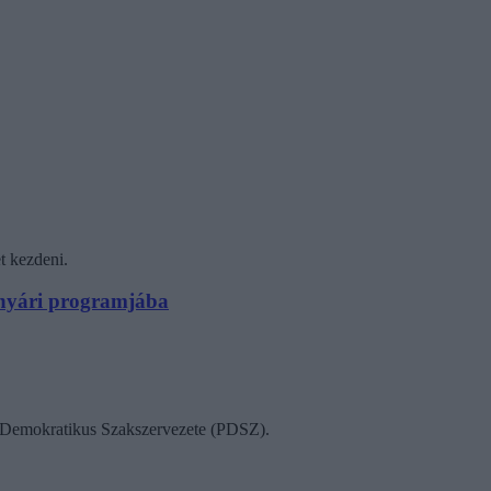
t kezdeni.
N nyári programjába
ok Demokratikus Szakszervezete (PDSZ).