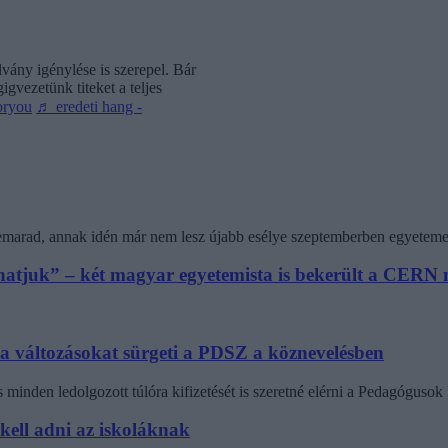
vány igénylése is szerepel. Bár
gvezetünk titeket a teljes
oryou
♬ eredeti hang -
 lemarad, annak idén már nem lesz újabb esélye szeptemberben egyeteme
athatjuk” – két magyar egyetemista is bekerült a CER
 a változásokat sürgeti a PDSZ a köznevelésben
minden ledolgozott túlóra kifizetését is szeretné elérni a Pedagógus
 kell adni az iskoláknak