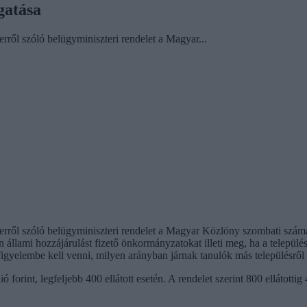
gatása
ről szóló belügyminiszteri rendelet a Magyar...
rről szóló belügyminiszteri rendelet a Magyar Közlöny szombati számá
 állami hozzájárulást fizető önkormányzatokat illeti meg, ha a települ
figyelembe kell venni, milyen arányban járnak tanulók más településről a
int, legfeljebb 400 ellátott esetén. A rendelet szerint 800 ellátottig 4 m