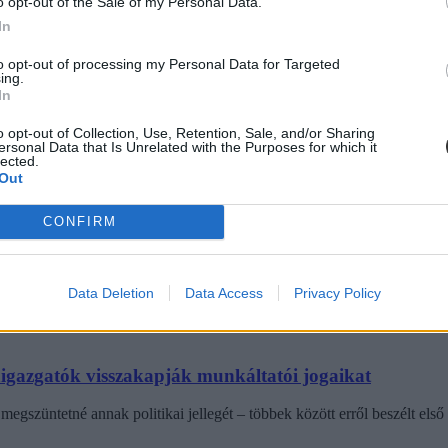
o opt-out of the Sale of my Personal Data.
In
diákmunkát – több mint százezer levelezős hallgatót é
to opt-out of processing my Personal Data for Targeted
ing.
In
agozatos hallgató vagyok, egyből húzni kezdték a szájukat” – számolt b
gekről.
o opt-out of Collection, Use, Retention, Sale, and/or Sharing
ersonal Data that Is Unrelated with the Purposes for which it
lected.
Out
dák dönthetnének az iskolaérettségről
CONFIRM
dönthetnének az iskolaérettségről, és az oviKRÉTA is átalakulhat. Többe
.
Data Deletion
Data Access
Privacy Policy
laigazgatók visszakapják munkáltatói jogaikat
egszüntetné annak politikai jellegét – többek között erről beszélt első 