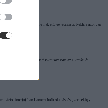
rinthet a szabály
e tapasztalatairól az Eduline-nak egy egyetemista. Példája azonban
k között ezeket a változtatásokat javasolta az Oktatási és
televíziós interjújában Lannert Judit oktatási és gyermekügyi