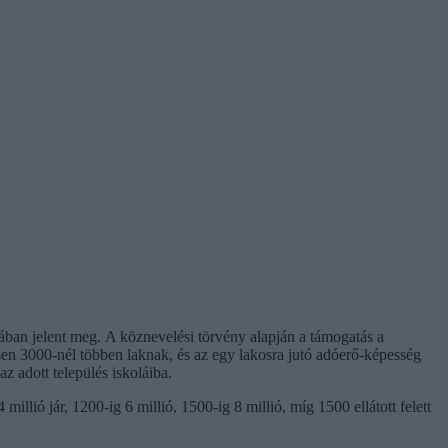
ban jelent meg. A köznevelési törvény alapján a támogatás a
ésen 3000-nél többen laknak, és az egy lakosra jutó adóerő-képesség
z adott település iskoláiba.
illió jár, 1200-ig 6 millió, 1500-ig 8 millió, míg 1500 ellátott felett