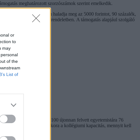
ptámogatás meghatározott szorzószámok szerint emelkedik.
jutó adóerő-képessége nem haladja meg az 5000 forintot, 90 százalék,
orint közötti - olvasható a rendeletben. A támogatás alapjául szolgáló
sonal or
ection to
ou may
 personal
out of the
 downstream
B’s List of
em egységes. Míg a BME-n 100 újonnan felvett egyetemistára 76
kben. Megnéztük, hol mekkora a kollégiumi kapacitás, mennyit kell