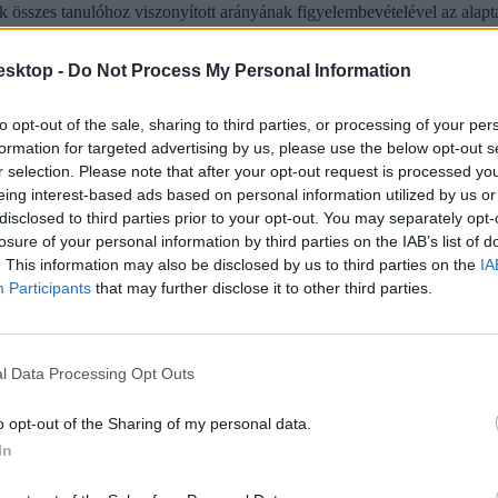
ók összes tanulóhoz viszonyított arányának figyelembevételével az ala
igyelembe véve 100 százalék, ha a települési önkormányzat egy lakosra 
a 10 001 és 15 000 forint közötti, és 70 százalék, ha 15 001 és 20 000 f
esktop -
Do Not Process My Personal Information
evelési statisztika alapján állapítják meg.
to opt-out of the sale, sharing to third parties, or processing of your per
formation for targeted advertising by us, please use the below opt-out s
r selection. Please note that after your opt-out request is processed y
eing interest-based ads based on personal information utilized by us or
disclosed to third parties prior to your opt-out. You may separately opt-
losure of your personal information by third parties on the IAB’s list of
. This information may also be disclosed by us to third parties on the
IA
Participants
that may further disclose it to other third parties.
l Data Processing Opt Outs
ba, mint ahány kollégiumi férőhely összesen van
o opt-out of the Sharing of my personal data.
 hány kollégiumi férőhely jut a hallgatókra, a térítési díj összege s
jak pedig 9300 és 25 500 forint között mozognak a vizsgált intézménye
In