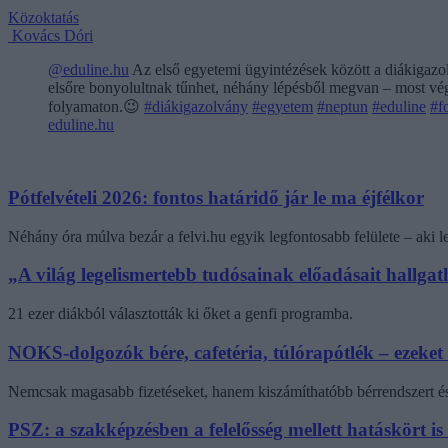
Közoktatás
Kovács Dóri
@eduline.hu
Az első egyetemi ügyintézések között a diákigazol
elsőre bonyolultnak tűnhet, néhány lépésből megvan – most végi
folyamaton.😉
#diákigazolvány
#egyetem
#neptun
#eduline
#f
eduline.hu
Pótfelvételi 2026: fontos határidő jár le ma éjfélkor
Néhány óra múlva bezár a felvi.hu egyik legfontosabb felülete – aki
„A világ legelismertebb tudósainak előadásait hallg
21 ezer diákból választották ki őket a genfi programba.
NOKS-dolgozók bére, cafetéria, túlórapótlék – ezeket
Nemcsak magasabb fizetéseket, hanem kiszámíthatóbb bérrendszert és 
PSZ: a szakképzésben a felelősség mellett hatáskört is