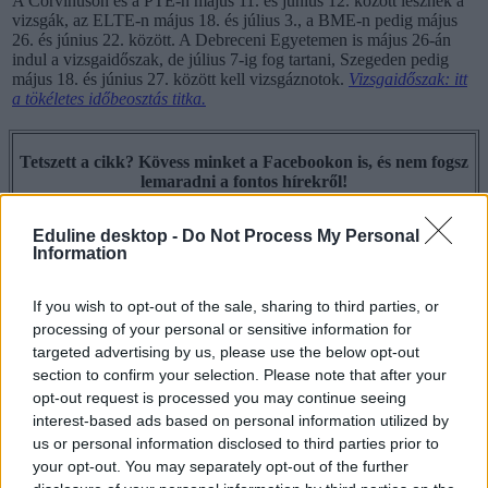
A Corvinuson és a PTE-n május 11. és június 12. között lesznek a
vizsgák, az ELTE-n május 18. és július 3., a BME-n pedig május
26. és június 22. között. A Debreceni Egyetemen is május 26-án
indul a vizsgaidőszak, de július 7-ig fog tartani, Szegeden pedig
május 18. és június 27. között kell vizsgáznotok.
Vizsgaidőszak: itt
a tökéletes időbeosztás titka.
Tetszett a cikk? Kövess minket a Facebookon is, és nem fogsz
lemaradni a fontos hírekről!
Eduline desktop -
Do Not Process My Personal
Information
If you wish to opt-out of the sale, sharing to third parties, or
tanév vége
processing of your personal or sensitive information for
nyári szünet kezdete
tanév rendje 2015
targeted advertising by us, please use the below opt-out
év vége
section to confirm your selection. Please note that after your
opt-out request is processed you may continue seeing
Hozzászólások
interest-based ads based on personal information utilized by
us or personal information disclosed to third parties prior to
your opt-out. You may separately opt-out of the further