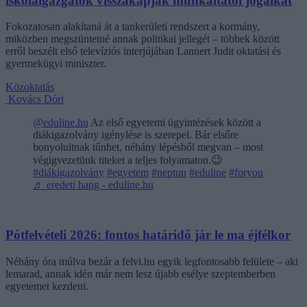
iskolaigazgatók visszakapják munkáltatói jogaikat
Fokozatosan alakítaná át a tankerületi rendszert a kormány,
miközben megszüntetné annak politikai jellegét – többek között
erről beszélt első televíziós interjújában Lannert Judit oktatási és
gyermekügyi miniszter.
Közoktatás
Kovács Dóri
@eduline.hu
Az első egyetemi ügyintézések között a
diákigazolvány igénylése is szerepel. Bár elsőre
bonyolultnak tűnhet, néhány lépésből megvan – most
végigvezetünk titeket a teljes folyamaton.😉
#diákigazolvány
#egyetem
#neptun
#eduline
#foryou
♬ eredeti hang - eduline.hu
Pótfelvételi 2026: fontos határidő jár le ma éjfélkor
Néhány óra múlva bezár a felvi.hu egyik legfontosabb felülete – aki
lemarad, annak idén már nem lesz újabb esélye szeptemberben
egyetemet kezdeni.