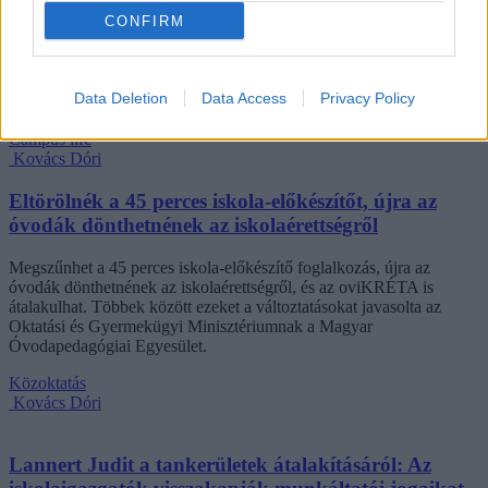
CONFIRM
„Szinte bárhol voltam állásinterjún, mikor megtudták, hogy levelező
tagozatos hallgató vagyok, egyből húzni kezdték a szájukat” –
számolt be tapasztalatairól az Eduline-nak egy egyetemista. Példája
azonban korántsem egyedi: több levelezős hallgató számolt be
Data Deletion
Data Access
Privacy Policy
hasonló nehézségekről.
Campus life
Kovács Dóri
Eltörölnék a 45 perces iskola-előkészítőt, újra az
óvodák dönthetnének az iskolaérettségről
Megszűnhet a 45 perces iskola-előkészítő foglalkozás, újra az
óvodák dönthetnének az iskolaérettségről, és az oviKRÉTA is
átalakulhat. Többek között ezeket a változtatásokat javasolta az
Oktatási és Gyermekügyi Minisztériumnak a Magyar
Óvodapedagógiai Egyesület.
Közoktatás
Kovács Dóri
Lannert Judit a tankerületek átalakításáról: Az