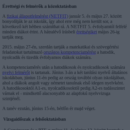
Érettségi és felmérők a közoktatásban
A
fizikai állapotfelmérést (NETFIT)
január 5. és május 27. között
bonyolítják le az iskolák, így ahol erre még nem került sor, a
következő két hétben számíthat rá. A NETFIT 5. évfolyamtól felfelé
minden diákot érint. A hátralévő írásbeli
érettségiket
május 26-ig
tartják meg.
2015. május 27-én, szerdán tartják a matekatikai és szövegértési
feladatokat tartalmazó
országos kompetenciamérést
a hatodik,
nyolcadik és tizedik évfolyamos diákok számára.
A kompetenciamérés után a hatodikosok és nyolcadikosok számára
nyelvi felmérőt
is tartanak. Június 3-án a két tanítási nyelvű általános
iskolákban, június 11-én pedig az ország további olyan iskolájában,
ahol a diákok angolt vagy németet tanulnak első idegen nyelvként.
A hatodikosoktól A1-es, nyolcadikosoktól pedig A2-es tudásszintet
várnak el - mindkettő alacsonyabb az alapfokú nyelvvizsga
szintjénél.
A tanév ezután, június 15-én, hétfőn ér majd véget.
Vizsgaidőszak a felsőoktatásban