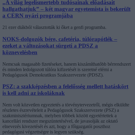
„A világ legelismertebb tudósainak előadásait
hallgathatjuk” – két magyar egyetemista is bekerült
a CERN nyári programjába
21 ezer diákból választották ki őket a genfi programba.
NOKS-dolgozók bére, cafetéria, túlórapótlék –
ezeket a változásokat sürgeti a PDSZ a
köznevelésben
Nemcsak magasabb fizetéseket, hanem kiszámíthatóbb bérrendszert
és minden ledolgozott túlóra kifizetését is szeretné elérni a
Pedagógusok Demokratikus Szakszervezete (PDSZ).
PSZ: a szakképzésben a felelősség mellett hatáskört
is kell adni az iskoláknak
Nem volt közvetlen egyeztetés a törvénytervezetről, mégis elküldte
részletes észrevételeit a Pedagógusok Szakszervezete (PSZ) a
szakminisztériumnak, melyben többek között egyetértettek a
kancellári rendszer megszüntetésével, de javasolják az oktató
elnevezés kivezetését és azt, hogy a főigazgatói poszthoz
pedagógusi végzettségre is legyen szükség.