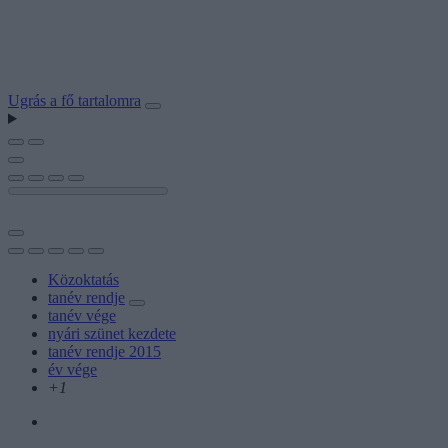
Ugrás a fő tartalomra
Közoktatás
tanév rendje
tanév vége
nyári szünet kezdete
tanév rendje 2015
év vége
+1