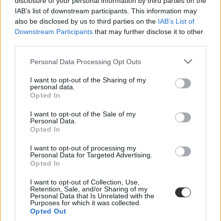
disclosure of your personal information by third parties on the
IAB’s list of downstream participants. This information may
also be disclosed by us to third parties on the
IAB’s List of
Downstream Participants
that may further disclose it to other
third parties.
Több mint kétszer annyi diák jutott be a
Personal Data Processing Opt Outs
felsőoktatásba, mint ahány kollégiumi férőhely
összesen van
I want to opt-out of the Sharing of my
personal data.
Nemcsak abban vannak jelentős különbségek az egyetemek között,
Opted In
hogy hány kollégiumi férőhely jut a hallgatókra, a térítési díj összege
sem egységes. Míg a BME-n 100 újonnan felvett egyetemistára 76
I want to opt-out of the Sale of my
férőhely jut, a BGE-n mindössze 16, a legolcsóbb havi kollégiumi
Personal Data.
díjak pedig 9300 és 25 500 forint között mozognak a vizsgált
Opted In
intézményekben. Megnéztük, hol mekkora a kollégiumi kapacitás,
mennyit kell fizetni, és mi alapján dől el, hogy ki költözhet be.
I want to opt-out of processing my
Personal Data for Targeted Advertising.
Felsőoktatás
Opted In
Szöllősi Anna
I want to opt-out of Collection, Use,
Retention, Sale, and/or Sharing of my
Dolgoznának az egyetem mellett, mégsem
Personal Data that Is Unrelated with the
vállalhatnak diákmunkát – több mint százezer
Purposes for which it was collected.
Opted Out
levelezős hallgatót érinthet a szabály