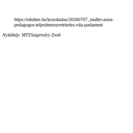
https://eduline.hu/kozoktatas/20260707_muller-anna-
pedagogus-teljesitmenyertekeles-vita-parlament
Nyitókép: MTI/Szigetváry Zsolt