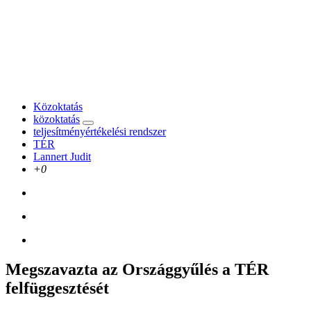
Közoktatás
közoktatás
teljesítményértékelési rendszer
TÉR
Lannert Judit
+0
Megszavazta az Országgyűlés a TÉR
felfüggesztését