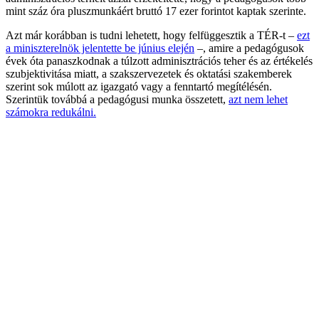
mint száz óra pluszmunkáért bruttó 17 ezer forintot kaptak szerinte.
Azt már korábban is tudni lehetett, hogy felfüggesztik a TÉR-t –
ezt
a miniszterelnök jelentette be június elején
–, amire a pedagógusok
évek óta panaszkodnak a túlzott adminisztrációs teher és az értékelés
szubjektivitása miatt, a szakszervezetek és oktatási szakemberek
szerint sok múlott az igazgató vagy a fenntartó megítélésén.
Szerintük továbbá a pedagógusi munka összetett,
azt nem lehet
számokra redukálni.