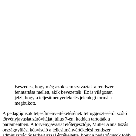
Beszédes, hogy még azok sem szavaztak a rendszer
fenntartása mellett, akik bevezették. Ez is világosan
jelzi, hogy a teljesítményértékelés jelenlegi formája
megbukott.
A pedagógusok teljesítményértékelésének felfüggesztéséről szóló
törvényjavaslat záróvitáját július 7-én, kedden tartották a
parlamentben. A törvényjavaslat előterjesztője, Müller Anna tiszás
országgyűlési képviselő a teljesítményértékelési rendszer
adminisztrációs terheit azzal érzékeltette, hogy a pedagógusok több