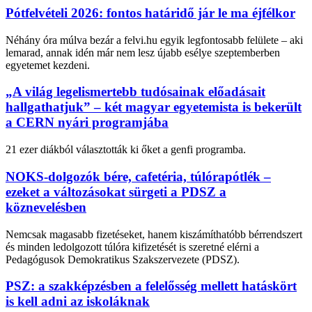
Pótfelvételi 2026: fontos határidő jár le ma éjfélkor
Néhány óra múlva bezár a felvi.hu egyik legfontosabb felülete – aki
lemarad, annak idén már nem lesz újabb esélye szeptemberben
egyetemet kezdeni.
„A világ legelismertebb tudósainak előadásait
hallgathatjuk” – két magyar egyetemista is bekerült
a CERN nyári programjába
21 ezer diákból választották ki őket a genfi programba.
NOKS-dolgozók bére, cafetéria, túlórapótlék –
ezeket a változásokat sürgeti a PDSZ a
köznevelésben
Nemcsak magasabb fizetéseket, hanem kiszámíthatóbb bérrendszert
és minden ledolgozott túlóra kifizetését is szeretné elérni a
Pedagógusok Demokratikus Szakszervezete (PDSZ).
PSZ: a szakképzésben a felelősség mellett hatáskört
is kell adni az iskoláknak