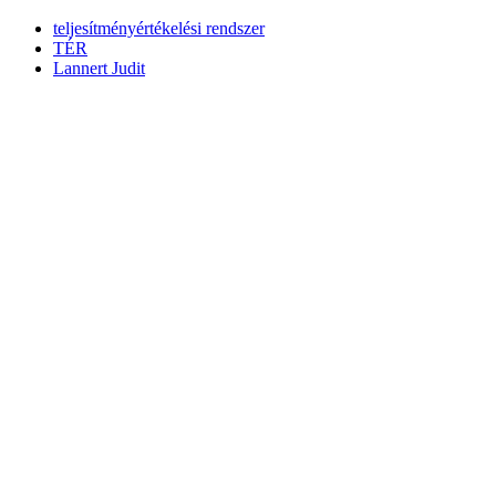
teljesítményértékelési rendszer
TÉR
Lannert Judit