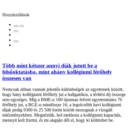
Hozzászólások
Több mint kétszer annyi diák jutott be a
felsőoktatásba, mint ahány kollégiumi férőhely
összesen van
Nemcsak abban vannak jelentős különbségek az egyetemek között,
hogy hány kollégiumi férőhely jut a hallgatókra, a térítési díj összege
sem egységes. Míg a BME-n 100 újonnan felvett egyetemistára 76
férőhely jut, a BGE-n mindössze 16, a legolcsóbb havi kollégiumi
díjak pedig 9300 és 25 500 forint között mozognak a vizsgált
intézményekben. Megnéztük, hol mekkora a kollégiumi kapacitás,
mennyit kell fizetni, és mi alapján dől el, hogy ki költözhet be.