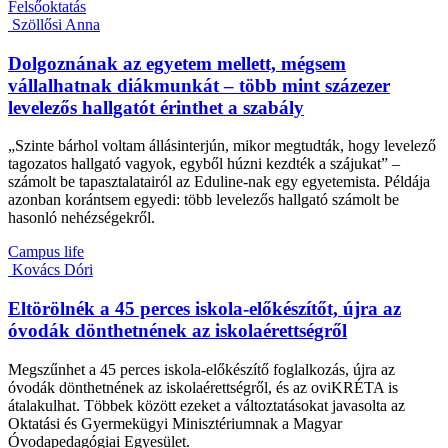
Felsőoktatás
Szöllősi Anna
Dolgoznának az egyetem mellett, mégsem
vállalhatnak diákmunkát – több mint százezer
levelezős hallgatót érinthet a szabály
„Szinte bárhol voltam állásinterjún, mikor megtudták, hogy levelező
tagozatos hallgató vagyok, egyből húzni kezdték a szájukat” –
számolt be tapasztalatairól az Eduline-nak egy egyetemista. Példája
azonban korántsem egyedi: több levelezős hallgató számolt be
hasonló nehézségekről.
Campus life
Kovács Dóri
Eltörölnék a 45 perces iskola-előkészítőt, újra az
óvodák dönthetnének az iskolaérettségről
Megszűnhet a 45 perces iskola-előkészítő foglalkozás, újra az
óvodák dönthetnének az iskolaérettségről, és az oviKRÉTA is
átalakulhat. Többek között ezeket a változtatásokat javasolta az
Oktatási és Gyermekügyi Minisztériumnak a Magyar
Óvodapedagógiai Egyesület.