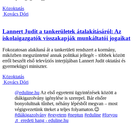
Közoktatás
Kovács Dóri
Lannert Judit a tankerületek átalakításáról: Az
iskolaigazgatók visszakapják munkáltatói jogaikat
Fokozatosan alakítaná át a tankerületi rendszert a kormány,
miközben megszüntetné annak politikai jellegét – többek között
erről beszélt első televíziós interjújában Lannert Judit oktatási és
gyermekügyi miniszter.
Közoktatás
Kovács Dóri
@eduline.hu
Az első egyetemi ügyintézések között a
diákigazolvány igénylése is szerepel. Bár elsőre
bonyolultnak tűnhet, néhány lépésből megvan – most
végigvezetünk titeket a teljes folyamaton.😉
#diákigazolvány
#egyetem
#neptun
#eduline
#foryou
♬ eredeti hang - eduline.hu