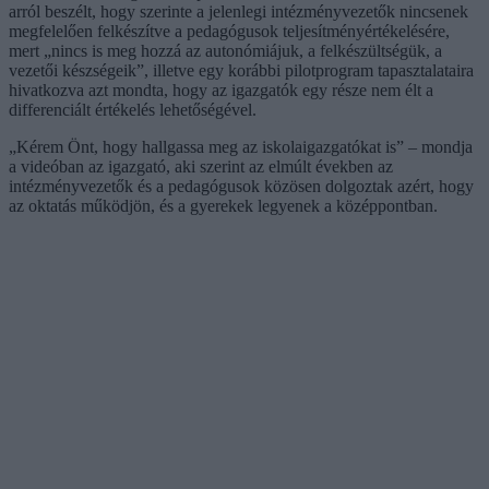
arról beszélt, hogy szerinte a jelenlegi intézményvezetők nincsenek
megfelelően felkészítve a pedagógusok teljesítményértékelésére,
mert „nincs is meg hozzá az autonómiájuk, a felkészültségük, a
vezetői készségeik”, illetve egy korábbi pilotprogram tapasztalataira
hivatkozva azt mondta, hogy az igazgatók egy része nem élt a
differenciált értékelés lehetőségével.
„Kérem Önt, hogy hallgassa meg az iskolaigazgatókat is” – mondja
a videóban az igazgató, aki szerint az elmúlt években az
intézményvezetők és a pedagógusok közösen dolgoztak azért, hogy
az oktatás működjön, és a gyerekek legyenek a középpontban.