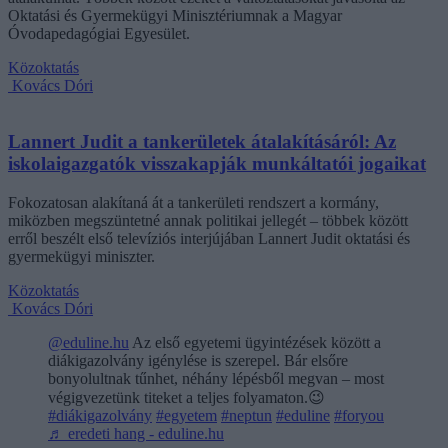
Oktatási és Gyermekügyi Minisztériumnak a Magyar
Óvodapedagógiai Egyesület.
Közoktatás
Kovács Dóri
Lannert Judit a tankerületek átalakításáról: Az
iskolaigazgatók visszakapják munkáltatói jogaikat
Fokozatosan alakítaná át a tankerületi rendszert a kormány,
miközben megszüntetné annak politikai jellegét – többek között
erről beszélt első televíziós interjújában Lannert Judit oktatási és
gyermekügyi miniszter.
Közoktatás
Kovács Dóri
@eduline.hu
Az első egyetemi ügyintézések között a
diákigazolvány igénylése is szerepel. Bár elsőre
bonyolultnak tűnhet, néhány lépésből megvan – most
végigvezetünk titeket a teljes folyamaton.😉
#diákigazolvány
#egyetem
#neptun
#eduline
#foryou
♬ eredeti hang - eduline.hu