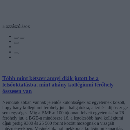
Hozzászólások
Több mint kétszer annyi diák jutott be a
felsőoktatásba, mint ahány kollégiumi férőhely
összesen van
Nemcsak abban vannak jelentős különbségek az egyetemek között,
hogy hány kollégiumi férőhely jut a hallgatókra, a térítési díj összege
sem egységes. Míg a BME-n 100 újonnan felvett egyetemistára 76
férőhely jut, a BGE-n mindössze 16, a legolcsóbb havi kollégiumi
díjak pedig 9300 és 25 500 forint között mozognak a vizsgált
intézményekben. Megnéztük, hol mekkora a kollégiumi kapacitás,