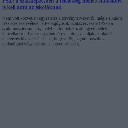
PSZ: a szakképzésben a felelősség mellett hatáskört
is kell adni az iskoláknak
Nem volt közvetlen egyeztetés a törvénytervezetről, mégis elküldte
részletes észrevételeit a Pedagógusok Szakszervezete (PSZ) a
szakminisztériumnak, melyben többek között egyetértettek a
kancellári rendszer megszüntetésével, de javasolják az oktató
elnevezés kivezetését és azt, hogy a főigazgatói poszthoz
pedagógusi végzettségre is legyen szükség.