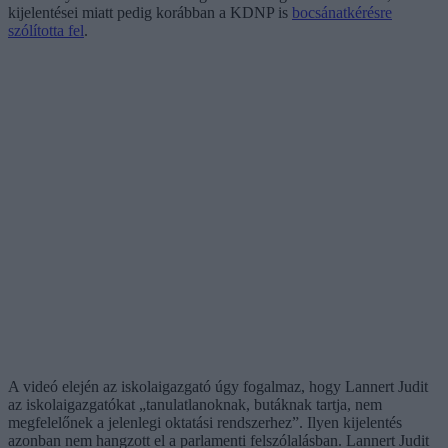
kijelentései miatt pedig korábban a KDNP is
bocsánatkérésre
szólította fel
.
A videó elején az iskolaigazgató úgy fogalmaz, hogy Lannert Judit
az iskolaigazgatókat „tanulatlanoknak, butáknak tartja, nem
megfelelőnek a jelenlegi oktatási rendszerhez”. Ilyen kijelentés
azonban nem hangzott el a parlamenti felszólalásban. Lannert Judit