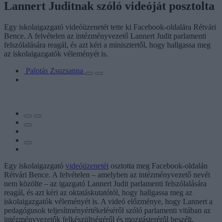
Lannert Juditnak szóló videóját posztolta
Egy iskolaigazgató videóüzenetét tette ki Facebook-oldalára Rétvári
Bence. A felvételen az intézményvezető Lannert Judit parlamenti
felszólalására reagál, és azt kéri a minisztertől, hogy hallgassa meg
az iskolaigazgatók véleményét is.
Palotás Zsuzsanna
Egy iskolaigazgató
videóüzenetét
osztotta meg Facebook-oldalán
Rétvári Bence. A felvételen – amelyben az intézményvezető nevét
nem közölte – az igazgató Lannert Judit parlamenti felszólalására
reagál, és azt kéri az oktatáskutatótól, hogy hallgassa meg az
iskolaigazgatók véleményét is. A videó előzménye, hogy Lannert a
pedagógusok teljesítményértékeléséről szóló parlamenti vitában az
intézményvezetők felkészültségéről és mozgásteréről beszélt,