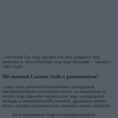
„Arra kérem Önt, hogy figyeljen oda ránk, hallgasson meg
bennünket is. Nem érdemeljük meg, hogy bántsanak” – mondja a
videó végén.
Mit mondott Lannert Judit a parlamentben?
Lannert Judit parlamenti felszólalásában a pedagógusok
teljesítményértékelési rendszeréről beszélt. Az oktatáskutató azt
mondta, hogy alapvetően egyetért azzal, hogy a pedagógusok
munkáját az intézményvezetők értékeljék, ugyanakkor szerinte
ehhez a jelenlegi rendszerben nem mindenhol adottak a feltételek.
Én is azt gondolom, hogy az intézményvezetőnek