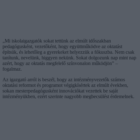
„Mi iskolaigazgatók sokat tettünk az elmúlt időszakban
pedagógusként, vezetőként, hogy együttműködve az oktatást
építsük, és lehetőleg a gyerekeket helyezzük a fókuszba. Nem csak
tanítunk, nevelünk, higgyen nekünk. Sokat dolgozunk nap mint nap
azért, hogy az oktatás megfelelő színvonalon működjön” –
fogalmaz.
Az igazgató arról is beszél, hogy az intézményvezetők számos
oktatási reformot és programot végigkísértek az elmúlt években,
sokan mesterpedagógusként innovációkat vezettek be saját
intézményükben, ezért szerinte nagyobb megbecsülést érdemelnek.