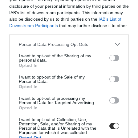
társadalmi egyeztetésen az új törvényjavaslat
disclosure of your personal information by third parties on the
IAB’s list of downstream participants. This information may
A benyújtott törvényjavaslat célja a tankerületi fenntartású
also be disclosed by us to third parties on the
IAB’s List of
intézmények szakmai önállóságának növelése, az igazgatók
Downstream Participants
that may further disclose it to other
jogköreinek bővítése, illetve a pedagógusok és más köznevelésben
dolgozók kollektív jogainak helyreállítása. A javaslatok több olyan
third parties.
szabályt is módosítanának vagy hatályon kívül helyeznének,
amelyeket a szakmai szervezetek évek óta napirenden tartanak.
Personal Data Processing Opt Outs
I want to opt-out of the Sharing of my
personal data.
Opted In
I want to opt-out of the Sale of my
Personal Data.
Opted In
I want to opt-out of processing my
Personal Data for Targeted Advertising.
Opted In
I want to opt-out of Collection, Use,
Retention, Sale, and/or Sharing of my
Personal Data that Is Unrelated with the
Purposes for which it was collected.
Opted Out