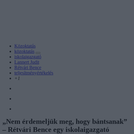
Közoktatás
közoktatás
iskolaigazgató
Lannert Judit
Rétvári Bence
teljesítményértékelés
+1
„Nem érdemeljük meg, hogy bántsanak”
– Rétvári Bence egy iskolaigazgató