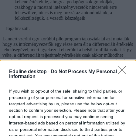
kellene értékelnie, ahogy a pedagógusok gondolják,
csakhogy a mostani intézményvezetők nincsenek erre
felkészülve, nincs is meg hozzá az autonómiájuk, a
felkészültségük, a vezetői készségeik
– fogalmazott.
Lannert szerint egy korábbi pilotprogram tapasztalatai azt mutatták,
hogy az intézményvezetők egy része nem élt a differenciált értékelés
lehetőségével, mert igyekezett elkerülni a belső konfliktusokat. Úgy
vélte, a differenciált teljesítményértékelés csak akkor működhet
megfelelően, ha az igazgatók rendelkeznek a szükséges szakmai
mozgástérrel és vállalják az ezzel járó konfliktusokat.
Eduline desktop -
Do Not Process My Personal
A kijelentésekre a KDNP is reagált. A párt szerint Lannert szavai
Information
sértőek voltak az iskolaigazgatókra nézve, ezért bocsánatkérésre
szólították fel. A Facebookon közzétett bejegyzésükben azt írták,
If you wish to opt-out of the sale, sharing to third parties, or
hogy a magyar iskolaigazgatók nap mint nap felelősséget viselnek a
processing of your personal or sensitive information for
gyermekekért, a pedagógusokért és intézményeik működéséért, ezért
szerintük több megbecsülést érdemelnek.
targeted advertising by us, please use the below opt-out
section to confirm your selection. Please note that after your
opt-out request is processed you may continue seeing
interest-based ads based on personal information utilized by
Nemcsak a pedagógusok sztrájkjogát, hanem az
us or personal information disclosed to third parties prior to
iskolák autonómiáját is visszaállítaná a kormány –
your opt-out. You may separately opt-out of the further