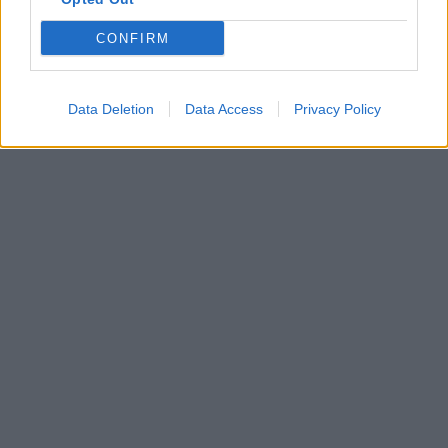
CONFIRM
iskolaigazgató
Lannert Judit
Rétvári Bence
teljesítményértékelés
Data Deletion
Data Access
Privacy Policy