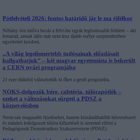
Pótfelvételi 2026: fontos határidő jár le ma éjfélkor
Néhány óra múlva bezár a felvi.hu egyik legfontosabb felülete – aki
lemarad, annak idén már nem lesz újabb esélye szeptemberben
egyetemet kezdeni.
„A világ legelismertebb tudósainak előadásait
hallgathatjuk” – két magyar egyetemista is bekerült
a CERN nyári programjába
21 ezer diákból választották ki őket a genfi programba.
NOKS-dolgozók bére, cafetéria, túlórapótlék –
ezeket a változásokat sürgeti a PDSZ a
köznevelésben
Nemcsak magasabb fizetéseket, hanem kiszámíthatóbb bérrendszert
és minden ledolgozott túlóra kifizetését is szeretné elérni a
Pedagógusok Demokratikus Szakszervezete (PDSZ).