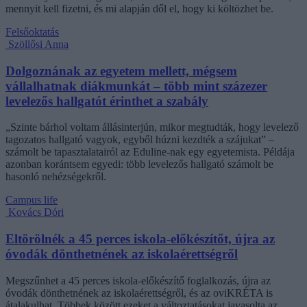
mennyit kell fizetni, és mi alapján dől el, hogy ki költözhet be.
Felsőoktatás
Szöllősi Anna
Dolgoznának az egyetem mellett, mégsem
vállalhatnak diákmunkát – több mint százezer
levelezős hallgatót érinthet a szabály
„Szinte bárhol voltam állásinterjún, mikor megtudták, hogy levelező
tagozatos hallgató vagyok, egyből húzni kezdték a szájukat” –
számolt be tapasztalatairól az Eduline-nak egy egyetemista. Példája
azonban korántsem egyedi: több levelezős hallgató számolt be
hasonló nehézségekről.
Campus life
Kovács Dóri
Eltörölnék a 45 perces iskola-előkészítőt, újra az
óvodák dönthetnének az iskolaérettségről
Megszűnhet a 45 perces iskola-előkészítő foglalkozás, újra az
óvodák dönthetnének az iskolaérettségről, és az oviKRÉTA is
átalakulhat. Többek között ezeket a változtatásokat javasolta az