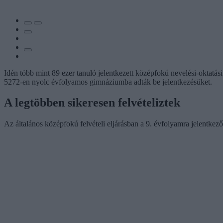
Idén több mint 89 ezer tanuló jelentkezett középfokú nevelési-oktatás
5272-en nyolc évfolyamos gimnáziumba adták be jelentkezésüket.
A legtöbben sikeresen felvételiztek
Az általános középfokú felvételi eljárásban a 9. évfolyamra jelentkez