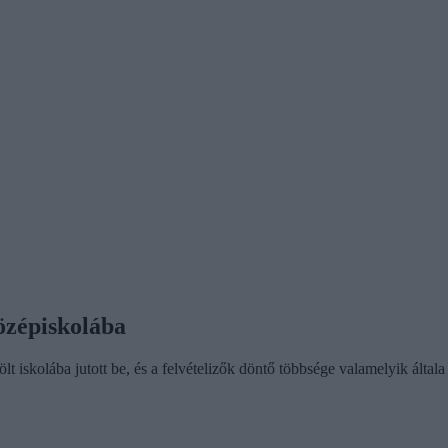
középiskolába
t iskolába jutott be, és a felvételizők döntő többsége valamelyik általa