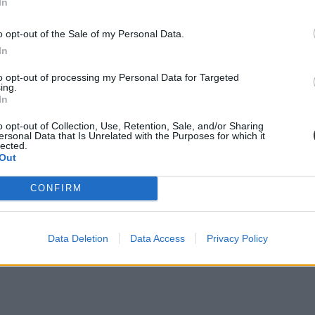
In
onlapjukra a végleges jegyzéket?
o opt-out of the Sale of my Personal Data.
öbb diákot
In
t:
to opt-out of processing my Personal Data for Targeted
ing.
In
o opt-out of Collection, Use, Retention, Sale, and/or Sharing
ersonal Data that Is Unrelated with the Purposes for which it
lected.
Out
CONFIRM
Data Deletion
Data Access
Privacy Policy