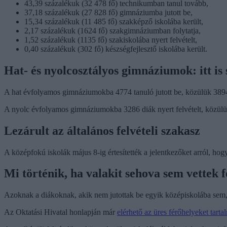
43,39 százalékuk (32 478 fő) technikumban tanul tovább,
37,18 százalékuk (27 828 fő) gimnáziumba jutott be,
15,34 százalékuk (11 485 fő) szakképző iskolába került,
2,17 százalékuk (1624 fő) szakgimnáziumban folytatja,
1,52 százalékuk (1135 fő) szakiskolába nyert felvételt,
0,40 százalékuk (302 fő) készségfejlesztő iskolába került.
Hat- és nyolcosztályos gimnáziumok: itt is 
A hat évfolyamos gimnáziumokba 4774 tanuló jutott be, közülük 3894
A nyolc évfolyamos gimnáziumokba 3286 diák nyert felvételt, közülük
Lezárult az általános felvételi szakasz
A középfokú iskolák május 8-ig értesítették a jelentkezőket arról, hogy
Mi történik, ha valakit sehova sem vettek f
Azoknak a diákoknak, akik nem jutottak be egyik középiskolába sem, v
Az Oktatási Hivatal honlapján már
elérhető az üres férőhelyeket tar