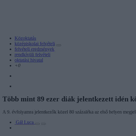
Közoktatás
középiskolai felvételi
felvételi eredmények
rendkívüli felvételi
oktatási hivatal
+0
Több mint 89 ezer diák jelentkezett idén 
A 9. évfolyamra jelentkezők közel 80 százaléka az első helyen megjelöl
Gál Luca