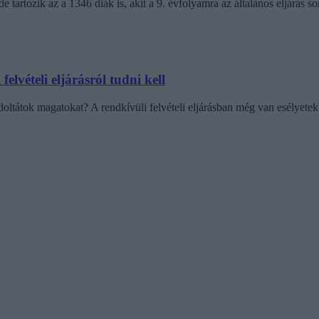
de tartozik az a 1346 diák is, akit a 9. évfolyamra az általános eljárás s
elvételi eljárásról tudni kell
tátok magatokat? A rendkívüli felvételi eljárásban még van esélyetek 