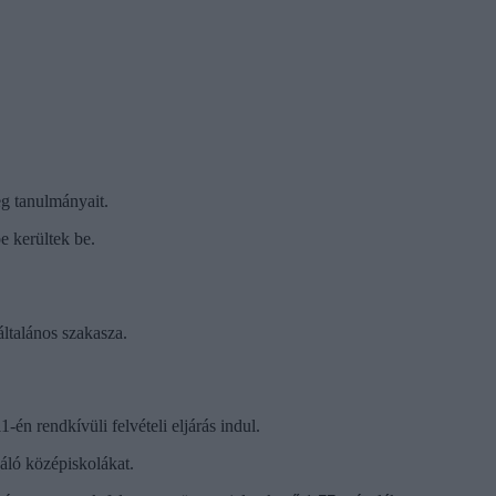
g tanulmányait.
e kerültek be.
általános szakasza.
n rendkívüli felvételi eljárás indul.
náló középiskolákat.