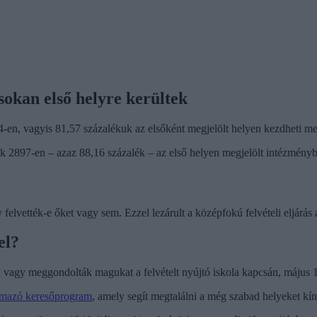
sokan első helyre kerültek
-en, vagyis 81,57 százalékuk az elsőként megjelölt helyen kezdheti me
 2897-en – azaz 88,16 százalék – az első helyen megjelölt intézményb
 felvették-e őket vagy sem. Ezzel lezárult a középfokú felvételi eljárás 
el?
agy meggondolták magukat a felvételt nyújtó iskola kapcsán, május 11-é
talmazó keresőprogram
, amely segít megtalálni a még szabad helyeket kí