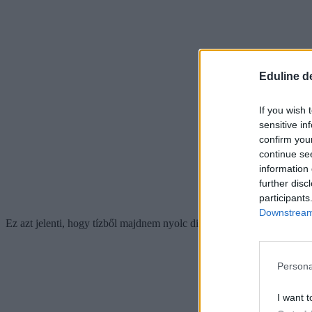
Eduline d
If you wish 
sensitive in
confirm you
continue se
information 
further disc
participants
Downstream 
Ez azt jelenti, hogy tízből majdnem nyolc diák oda került, ahová elsők
Persona
I want t