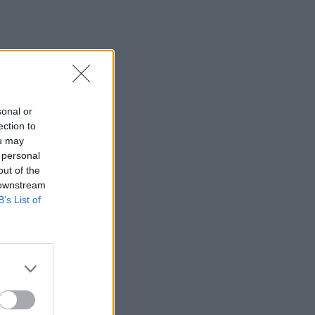
sonal or
ection to
ou may
 personal
out of the
 downstream
B’s List of