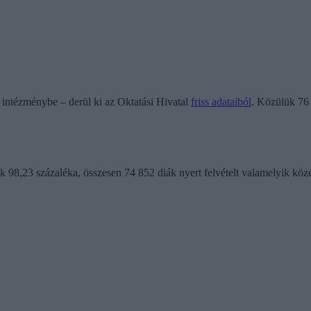
i intézménybe – derül ki az Oktatási Hivatal
friss adataiból
. Közülük 76
ők 98,23 százaléka, összesen 74 852 diák nyert felvételt valamelyik köz