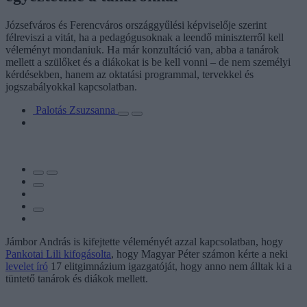
Józsefváros és Ferencváros országgyűlési képviselője szerint
félreviszi a vitát, ha a pedagógusoknak a leendő miniszterről kell
véleményt mondaniuk. Ha már konzultáció van, abba a tanárok
mellett a szülőket és a diákokat is be kell vonni – de nem személyi
kérdésekben, hanem az oktatási programmal, tervekkel és
jogszabályokkal kapcsolatban.
Palotás Zsuzsanna
Jámbor András is kifejtette véleményét azzal kapcsolatban, hogy
Pankotai Lili kifogásolta
, hogy Magyar Péter számon kérte a neki
levelet író
17 elitgimnázium igazgatóját, hogy anno nem álltak ki a
tüntető tanárok és diákok mellett.