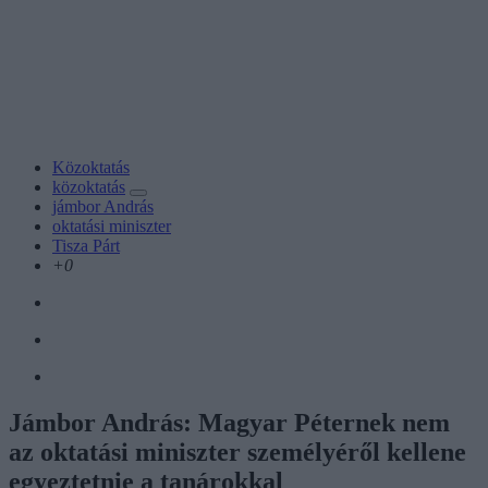
Közoktatás
közoktatás
jámbor András
oktatási miniszter
Tisza Párt
+0
Jámbor András: Magyar Péternek nem
az oktatási miniszter személyéről kellene
egyeztetnie a tanárokkal