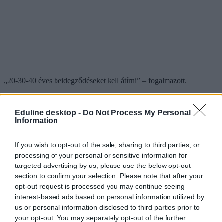
„20-30-40 éves beidegződéseket kell átírni” – fogalmazott.
Eduline desktop -
Do Not Process My Personal
Magyar Péter a gimnáziumi igazgatóknak
Information
megerősítette: vétójoga lesz az oktatási miniszternek
minden kormánydöntésnél
If you wish to opt-out of the sale, sharing to third parties, or
processing of your personal or sensitive information for
Bár az oktatási miniszter személyéről nem született döntés, és nem
targeted advertising by us, please use the below opt-out
állapodtak meg konkrét lépésekben, a gimnáziumi igazgatókkal való
találkozó jó hangulatban telt – erről beszélt a HVG-nek Kampós
section to confirm your selection. Please note that after your
András, a Budapest V. Kerületi Eötvös József Gimnázium
opt-out request is processed you may continue seeing
igazgatója.
interest-based ads based on personal information utilized by
us or personal information disclosed to third parties prior to
your opt-out. You may separately opt-out of the further