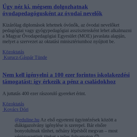
Úgy néz ki, mégsem dolgozhatnak
óvodapedagógusként az óvodai nevelők
Kizárólag diplomások lehetnek óvónők, az óvodai nevelőket
pedagógiai vagy gyógypedagógiai asszisztensként lehet alkalmazni
a Magyar Óvodapedagógiai Egyesület (MOE) javaslata alapján,
melyet a szervezet az oktatási minisztériumhoz nyújtott be.
Közoktatás
Kurucz-Gáspár Tünde
Nem kell igényelni a 100 ezer forintos iskolakezdési
támogatást: így érkezik a pénz a családokhoz
A juttatás 400 ezer rászoruló gyereket érint.
Közoktatás
Kovács Dóri
@eduline.hu
Az első egyetemi ügyintézések között a
diákigazolvány igénylése is szerepel. Bár elsőre
bonyolultnak tűnhet, néhány lépésből megvan – most
végigvezetünk titeket a teljes folyamaton.😉