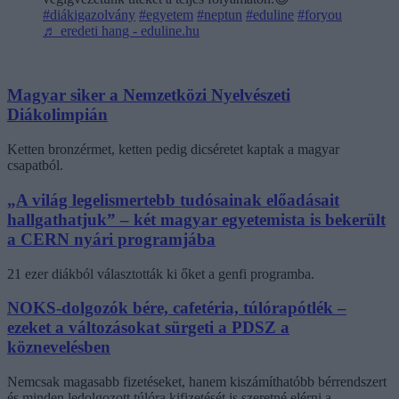
#diákigazolvány
#egyetem
#neptun
#eduline
#foryou
♬ eredeti hang - eduline.hu
Magyar siker a Nemzetközi Nyelvészeti
Diákolimpián
Ketten bronzérmet, ketten pedig dicséretet kaptak a magyar
csapatból.
„A világ legelismertebb tudósainak előadásait
hallgathatjuk” – két magyar egyetemista is bekerült
a CERN nyári programjába
21 ezer diákból választották ki őket a genfi programba.
NOKS-dolgozók bére, cafetéria, túlórapótlék –
ezeket a változásokat sürgeti a PDSZ a
köznevelésben
Nemcsak magasabb fizetéseket, hanem kiszámíthatóbb bérrendszert
és minden ledolgozott túlóra kifizetését is szeretné elérni a