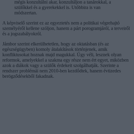
mégis konzultálni akar, konzultáljon a tanárokkal, a
szülőkkel és a gyerekekkel is. Utóbbira is van
módszertan.
A képviselő szerint ez az egyeztetés nem a politikai végrehajtó
személyéről kellene szóljon, hanem a párt porogramjáról, a terveiről
és a jogszabályokról.
Jámbor szerint elkerülhetetlen, hogy az oktatásban (és az
egészségügyben) komoly átalakítások történjenek, amik
konfliktusokat hoznak majd magukkal. Úgy véli, lesznek olyan
reformok, amelyekkel a szakma egy része nem ért egyet, miközben
azok a diákok vagy a szülők érdekeit szolgálhatják. Szerinte a
rendszer problémái nem 2010-ben kezdődtek, hanem évtizedes
berögződésekből fakadnak.