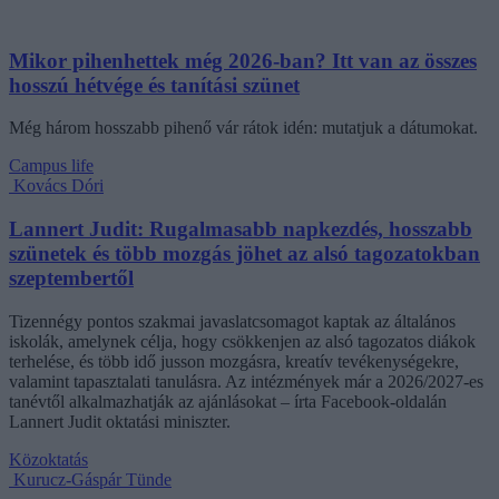
Mikor pihenhettek még 2026-ban? Itt van az összes
hosszú hétvége és tanítási szünet
Még három hosszabb pihenő vár rátok idén: mutatjuk a dátumokat.
Campus life
Kovács Dóri
Lannert Judit: Rugalmasabb napkezdés, hosszabb
szünetek és több mozgás jöhet az alsó tagozatokban
szeptembertől
Tizennégy pontos szakmai javaslatcsomagot kaptak az általános
iskolák, amelynek célja, hogy csökkenjen az alsó tagozatos diákok
terhelése, és több idő jusson mozgásra, kreatív tevékenységekre,
valamint tapasztalati tanulásra. Az intézmények már a 2026/2027-es
tanévtől alkalmazhatják az ajánlásokat – írta Facebook-oldalán
Lannert Judit oktatási miniszter.
Közoktatás
Kurucz-Gáspár Tünde