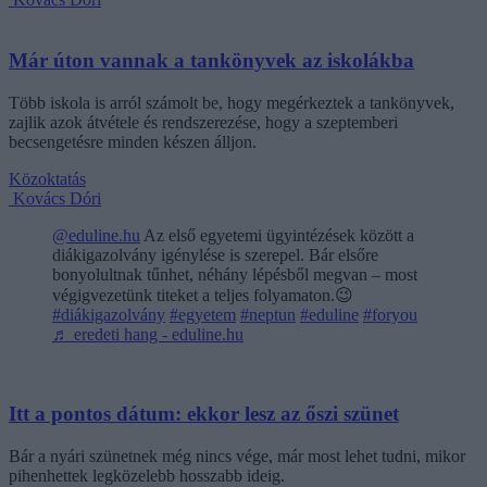
Már úton vannak a tankönyvek az iskolákba
Több iskola is arról számolt be, hogy megérkeztek a tankönyvek,
zajlik azok átvétele és rendszerezése, hogy a szeptemberi
becsengetésre minden készen álljon.
Közoktatás
Kovács Dóri
@eduline.hu
Az első egyetemi ügyintézések között a
diákigazolvány igénylése is szerepel. Bár elsőre
bonyolultnak tűnhet, néhány lépésből megvan – most
végigvezetünk titeket a teljes folyamaton.😉
#diákigazolvány
#egyetem
#neptun
#eduline
#foryou
♬ eredeti hang - eduline.hu
Itt a pontos dátum: ekkor lesz az őszi szünet
Bár a nyári szünetnek még nincs vége, már most lehet tudni, mikor
pihenhettek legközelebb hosszabb ideig.