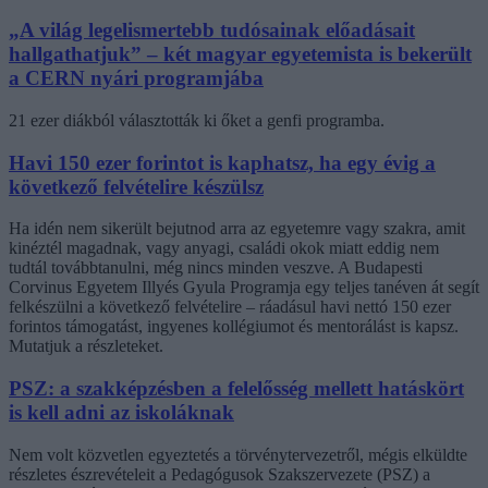
„A világ legelismertebb tudósainak előadásait
hallgathatjuk” – két magyar egyetemista is bekerült
a CERN nyári programjába
21 ezer diákból választották ki őket a genfi programba.
Havi 150 ezer forintot is kaphatsz, ha egy évig a
következő felvételire készülsz
Ha idén nem sikerült bejutnod arra az egyetemre vagy szakra, amit
kinéztél magadnak, vagy anyagi, családi okok miatt eddig nem
tudtál továbbtanulni, még nincs minden veszve. A Budapesti
Corvinus Egyetem Illyés Gyula Programja egy teljes tanéven át segít
felkészülni a következő felvételire – ráadásul havi nettó 150 ezer
forintos támogatást, ingyenes kollégiumot és mentorálást is kapsz.
Mutatjuk a részleteket.
PSZ: a szakképzésben a felelősség mellett hatáskört
is kell adni az iskoláknak
Nem volt közvetlen egyeztetés a törvénytervezetről, mégis elküldte
részletes észrevételeit a Pedagógusok Szakszervezete (PSZ) a