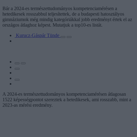
Bár a 2024-es természettudományos kompetenciamérésen a
hetedikesek rosszabbul teljesítettek, de a budapesti hatosztályos
gimnáziumok még mindig kategóriákkal jobb eredményt értek el az
országos átlaghoz képest. Mutatjuk a top10-es listát.
Kurucz-Gáspár Tünde
A 2024-es természettudományos kompetenciamérésen átlagosan
1522 képességpontot szereztek a hetedikesek, ami rosszabb, mint a
2023-as mérési eredmény.