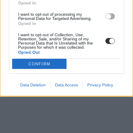
Opted In
Azt sem szabad elfelejteni, hogy 2023-ban is jelentős változás volt a
mérés lebonyolításában, tesztdizájnjában, de még a kiértékelésében
I want to opt-out of processing my
Personal Data for Targeted Advertising.
is. Ugyanakkor az Eduline-on korábban sokat foglalkoztunk azzal,
Opted In
hogy
a 2025/2026-os tanév kezdete előtt is szinte lehetlen feladat
volt többek között fizikatanárt találniuk az iskoláknak.
I want to opt-out of Collection, Use,
Retention, Sale, and/or Sharing of my
Personal Data that Is Unrelated with the
Purposes for which it was collected.
Opted Out
CONFIRM
Data Deletion
Data Access
Privacy Policy