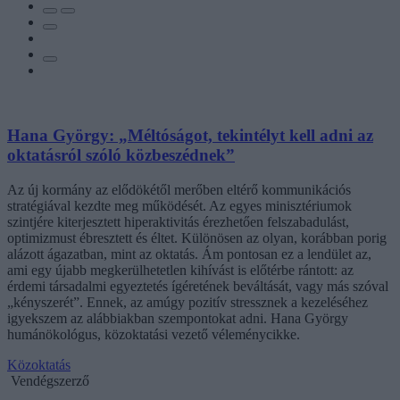
Hana György: „Méltóságot, tekintélyt kell adni az
oktatásról szóló közbeszédnek”
Az új kormány az elődökétől merőben eltérő kommunikációs
stratégiával kezdte meg működését. Az egyes minisztériumok
szintjére kiterjesztett hiperaktivitás érezhetően felszabadulást,
optimizmust ébresztett és éltet. Különösen az olyan, korábban porig
alázott ágazatban, mint az oktatás. Ám pontosan ez a lendület az,
ami egy újabb megkerülhetetlen kihívást is előtérbe rántott: az
érdemi társadalmi egyeztetés ígéretének beváltását, vagy más szóval
„kényszerét”. Ennek, az amúgy pozitív stressznek a kezeléséhez
igyekszem az alábbiakban szempontokat adni. Hana György
humánökológus, közoktatási vezető véleménycikke.
Közoktatás
Vendégszerző