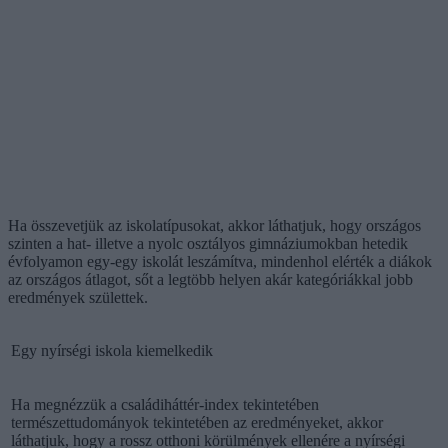
Ha összevetjük az iskolatípusokat, akkor láthatjuk, hogy országos
szinten a hat- illetve a nyolc osztályos gimnáziumokban hetedik
évfolyamon egy-egy iskolát leszámítva, mindenhol elérték a diákok
az országos átlagot, sőt a legtöbb helyen akár kategóriákkal jobb
eredmények születtek.
Egy nyírségi iskola kiemelkedik
Ha megnézzük a családiháttér-index tekintetében
természettudományok tekintetében az eredményeket, akkor
láthatjuk, hogy a rossz otthoni körülmények ellenére a nyírségi