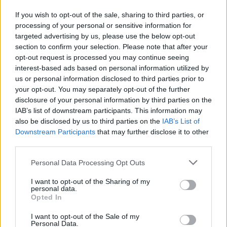
If you wish to opt-out of the sale, sharing to third parties, or
Ha van kérdésed, tedd fel nyugodtan a csoportban, segítünk.
processing of your personal or sensitive information for
targeted advertising by us, please use the below opt-out
Ha összevetjük a korábbi évek eredményeivel akkor láthatjuk, hogy
section to confirm your selection. Please note that after your
2024-ben a
Közgazdasági Politechnikumban 50 ponttal
, a
opt-out request is processed you may continue seeing
Radnótiban pedig 20 ponttal többet értek el a hetedikesek a
interest-based ads based on personal information utilized by
kompetenciamérésen természettudományból, mint 2023-ban. A
us or personal information disclosed to third parties prior to
Szerb Antal Gimnáziumban nagyjából stagnáltak az eredmények, a
listában szereplő többi elitgimnáziumban hatosztályos tagozaton
your opt-out. You may separately opt-out of the further
viszont átlagosan kevesebb pontot szereztek a diákok
disclosure of your personal information by third parties on the
természettudományból.
IAB’s list of downstream participants. This information may
also be disclosed by us to third parties on the
IAB’s List of
Downstream Participants
that may further disclose it to other
third parties.
Túry Gergely
Personal Data Processing Opt Outs
Mivel országos szinten nemcsak hetedikben, hanem minden
évfolyamon gyengébb eredmények születettek
I want to opt-out of the Sharing of my
természettudományból, ezért az Oktatási Hivatal még korábban
personal data.
kiemelte, hogy az eredményekre még mindig hatással lehet a covid,
Opted In
hiszen a vizsgált évfolyamokon 2020-ban és 2021-ben is volt online
oktatás. Ennek negatív hatása nemcsak a magyar, hanem a
I want to opt-out of the Sale of my
nemzetközi PISA-eredményeken
is megmutatkozott.
Personal Data.