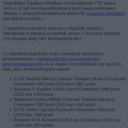
Nagydobosi Általános Iskolában a nyolcadikosok 1781 pontot
értek el. (Csak összehasonlításképpen ilyen magas pontszámot
átlagban a jóval jobb körülmények között élő,
budapesti elitgimikbe
járó diákok szereztek.)
A nagydobosi iskolában nemcsak a végzősök, hanem a
hatodikosok is remekül szerepeltek, hiszen 1744 pontot szereztek.
(Az országos átlag 1461 képességpont lett.)
Az adatokból megnéztük, hogy a budapesti hatosztályos
gimnáziumokban a
hetedikesek hány pontot szereztek
természettudományból
, és az alapján összeállítottunk egy top10-es
listát, ami a következőképpen alakult:
ELTE Radnóti Miklós Gyakorló Általános Iskola és Gyakorló
Gimnázium 1902 pont (2023-ban 1882 pont)
Budapest V. Kerületi Eötvös József Gimnázium 1889 pont
(2023-ban 1919 pont)
Budapesti Fazekas Mihály Gyakorló Általános Iskola és
Gimnázium 1881 pont (2023-ban 1943 pont)
ELTE Trefort Ágoston Gyakorló Gimnázium 1845 pont
(2023-ban 1890 pont)
Budapest XVI. Kerületi Szerb Antal Gimnázium 1812 pont
(2023-ban 1814 pont)