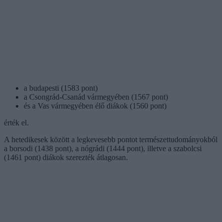
a budapesti (1583 pont)
a Csongrád-Csanád vármegyében (1567 pont)
és a Vas vármegyében élő diákok (1560 pont)
érték el.
A hetedikesek között a legkevesebb pontot természettudományokból
a borsodi (1438 pont), a nógrádi (1444 pont), illetve a szabolcsi
(1461 pont) diákok szerezték átlagosan.