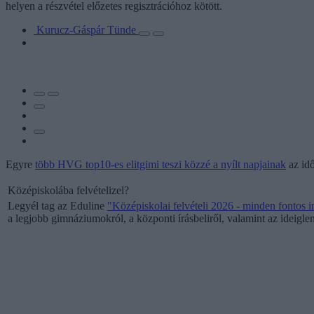
helyen a részvétel előzetes regisztrációhoz kötött.
Kurucz-Gáspár Tünde
Egyre
több HVG top10-es elitgimi teszi közzé a nyílt napjainak
az idő
Középiskolába felvételizel?
Legyél tag az Eduline
"
Középiskolai felvételi 2026 - minden fontos 
a legjobb gimnáziumokról, a központi írásbeliről, valamint az ideiglen