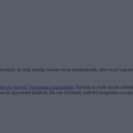
pontjait, de még mindig vannak olyan középiskolák, ahol ezzel kapcsola
infó egy helyen" Facebook-csoportjában
. Értesülj az elsők között többe
es-és egyeztetett listákról. Ha van kérdésed, tedd fel nyugodtan a csopo