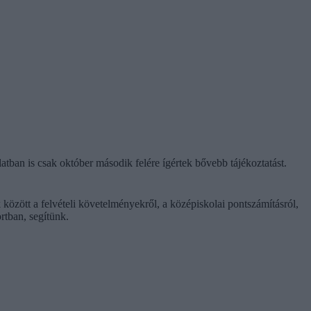
tban is csak október második felére ígértek bővebb tájékoztatást.
k között a felvételi követelményekről, a középiskolai pontszámításról,
rtban, segítünk.