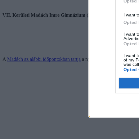
Opted 
I want t
VII. Kerületi Madách Imre Gimnázium (Budapest) – 2025-ös HVG
Opted 
I want 
Advertis
Opted 
I want t
A
Madách az alábbi időpontokban tartja
a nyílt napjait, melyekre nem 
of my P
was col
Opted 