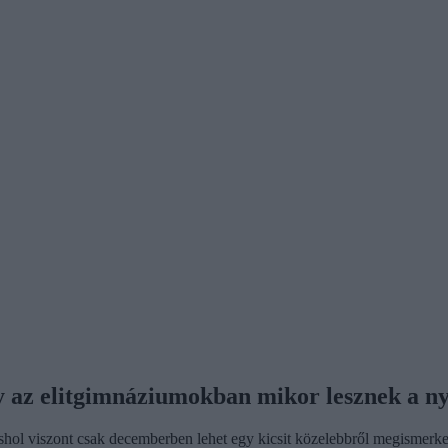
gy az elitgimnáziumokban mikor lesznek a ny
shol viszont csak decemberben lehet egy kicsit közelebbről megismerked