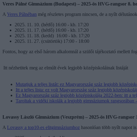
Veres Pálné Gimnázium (Budapest) – 2025-ös HVG-rangsor 8. he
A
Veres Pálnéban
még részletes program nincsen, de a nyílt délutáno
2025. 11. 10. (hétfő) 16:00 - kb. 17:20
2025. 11. 17. (hétfő) 16:00 - kb. 17:20
2025. 11. 18. (kedd) 16:00 - kb. 17:20
2025. 11. 27. (csütörtök) 17:00 - 18:00
Fontos, hogy az első három alkalomnál a szülői tájékoztató mellett fog
Itt nézhetitek meg az elmúlt évek legjobb középiskoláinak listáját
Mutatjuk a teljes listát: ez Magyarország száz legjobb középis
Itt a teljes lista: ez volt Magyarország száz legjobb középiskol
Ez Magyarország száz legjobb középiskolája 2022-ben: itt a telj
Taroltak a vidéki iskolák a legjobb gimnáziumok rangsorában - 
Lovassy László Gimnázium (Veszprém) – 2025-ös HVG-rangsor 10
A
Lovassy a top10-es elitgimnáziumhoz
hasonlóan több nyílt napot is