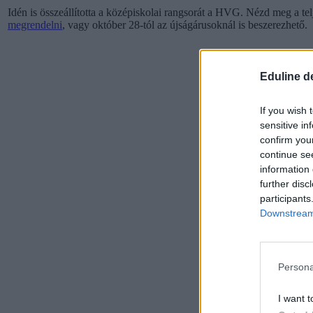
Idén is összeállította a középiskolai rangsorát a HVG. Nézd meg a te
megrendelni
, vagy október 28-tól az újságárusoknál is beszerezhető.
Eduline d
If you wish 
sensitive in
confirm you
continue se
information 
further disc
participants
Downstream 
Persona
I want t