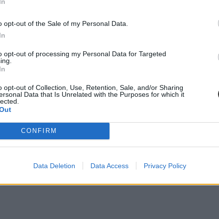
In
o opt-out of the Sale of my Personal Data.
-rangsor 6. helyezett
In
to opt-out of processing my Personal Data for Targeted
ing.
In
o opt-out of Collection, Use, Retention, Sale, and/or Sharing
kell előzetesen regisztrálni
ersonal Data that Is Unrelated with the Purposes for which it
lected.
Out
CONFIRM
Data Deletion
Data Access
Privacy Policy