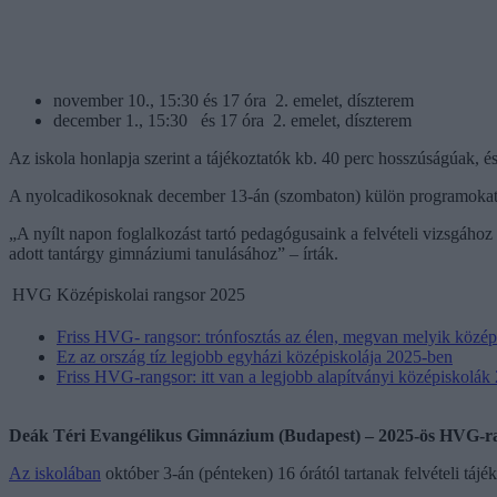
november 10., 15:30 és 17 óra 2. emelet, díszterem
december 1., 15:30 és 17 óra 2. emelet, díszterem
Az iskola honlapja szerint a tájékoztatók kb. 40 perc hosszúságúak, és
A nyolcadikosoknak december 13-án (szombaton) külön programokat sze
„A nyílt napon foglalkozást tartó pedagógusaink a felvételi vizsgáho
adott tantárgy gimnáziumi tanulásához” – írták.
HVG Középiskolai rangsor 2025
Friss HVG- rangsor: trónfosztás az élen, megvan melyik közép
Ez az ország tíz legjobb egyházi középiskolája 2025-ben
Friss HVG-rangsor: itt van a legjobb alapítványi középiskolák 
Deák Téri Evangélikus Gimnázium (Budapest) – 2025-ös HVG-ran
Az iskolában
október 3-án (pénteken) 16 órától tartanak felvételi tá