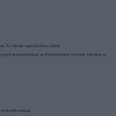
. Ez viszont regisztrációhoz kötött.
nyszerű bemutatóórákkal az érdeklődésüket szeretnék felkelteni az
a nyolcadikosoknak.