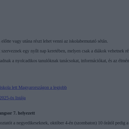
 előtte vagy utána részt lehet venni az iskolabemutató sétán.
rveznek egy nyílt nap keretében, melyen csak a diákok vehetnek részt
z adnak a nyolcadikos tanulóknak tanácsokat, információkat, és az élmé
iskola lett Magyarországon a legjobb
2025-ös listája
gsor 7. helyezett
jékoztatót a negyedikeseknek, október 4-én (szombaton) 10 órától pedig 