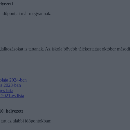
lyezett
k időpontjai már megvannak.
lalkozásokat is tartanak. Az iskola bővebb tájékoztatást október másodi
kolája 2024-ben
ája 2023-ban
es lista
2021-es lista
. helyezett
 tart az alábbi időpontokban: