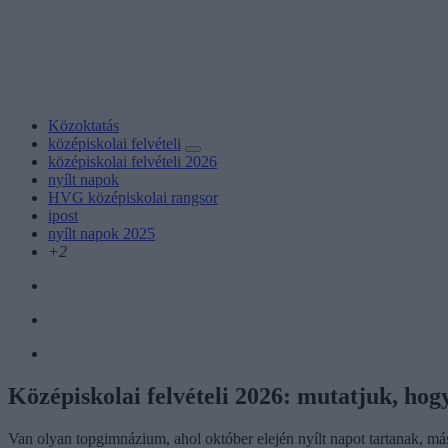
Közoktatás
középiskolai felvételi
középiskolai felvételi 2026
nyílt napok
HVG középiskolai rangsor
ipost
nyílt napok 2025
+2
Középiskolai felvételi 2026: mutatjuk, ho
Van olyan topgimnázium, ahol október elején nyílt napot tartanak, má