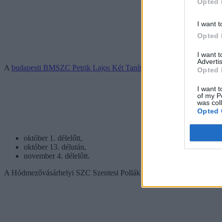
Opted 
I want t
Opted 
I want 
Advertis
A
budapesti BMSZC Petrik Lajos Két Tanítási Nyelvű Technikum
az 
Opted 
I want t
of my P
was col
Opted 
október 1. délelőtt,
október 13. délután,
november 4. délelőtt.
A Hódmezővásárhelyi SZC Szentesi Pollák Antal Technikum is
mego