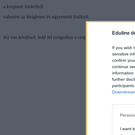
a központi írásbeliről
valamint az ideiglenes-és egyeztetett listákról.
Eduline d
Ha van kérdésed, tedd fel nyugodtan a csoportban, segítünk.
If you wish 
sensitive in
confirm you
continue se
information 
further disc
participants
Downstream 
Persona
I want t