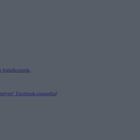
n foglalkoztunk.
y helyen" Facebook-csoportba
!