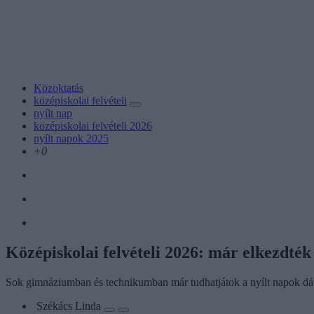
Közoktatás
középiskolai felvételi
nyílt nap
középiskolai felvételi 2026
nyílt napok 2025
+0
Középiskolai felvételi 2026: már elkezdték
Sok gimnáziumban és technikumban már tudhatjátok a nyílt napok dá
Székács Linda