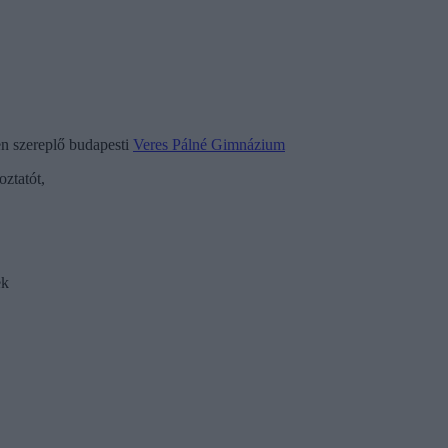
en szereplő budapesti
Veres Pálné Gimnázium
oztatót,
ek