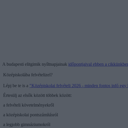
A budapesti elitgimik nyíltnapjainak
időpontjaival ebben a cikkünkbe
Középiskolába felvételizel?
Lépj be te is a
"
Középiskolai felvételi 2026 - minden fontos infó eg
Értesülj az elsők között többek között:
a felvételi követelményekről
a középiskolai pontszámításról
a legjobb gimnáziumokról