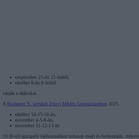
szeptember 25-én 15 órától,
október 8-án 8 órától
várják a diákokat.
A
Budapest X. kerületi Zrínyi Miklós Gimnáziumban
2025.
október 14-15-16-án,
november 4-5-6-án,
november 11-12-13-án
16:30-tól igazgatói tájékoztatókat tartanak majd és bemutatják, milyen 