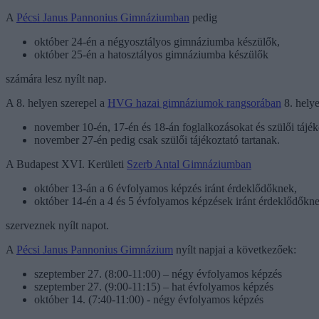
A
Pécsi Janus Pannonius Gimnáziumban
pedig
október 24-én a négyosztályos gimnáziumba készülők,
október 25-én a hatosztályos gimnáziumba készülők
számára lesz nyílt nap.
A 8. helyen szerepel a
HVG hazai gimnáziumok rangsorában
8. hely
november 10-én, 17-én és 18-án foglalkozásokat és szülői tájék
november 27-én pedig csak szülői tájékoztató tartanak.
A Budapest XVI. Kerületi
Szerb Antal Gimnáziumban
október 13-án a 6 évfolyamos képzés iránt érdeklődőknek,
október 14-én a 4 és 5 évfolyamos képzések iránt érdeklődőkn
szerveznek nyílt napot.
A
Pécsi Janus Pannonius Gimnázium
nyílt napjai a következőek:
szeptember 27. (8:00-11:00) – négy évfolyamos képzés
szeptember 27. (9:00-11:15) – hat évfolyamos képzés
október 14. (7:40-11:00) - négy évfolyamos képzés