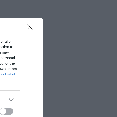
sonal or
ection to
ou may
 personal
out of the
 downstream
B’s List of