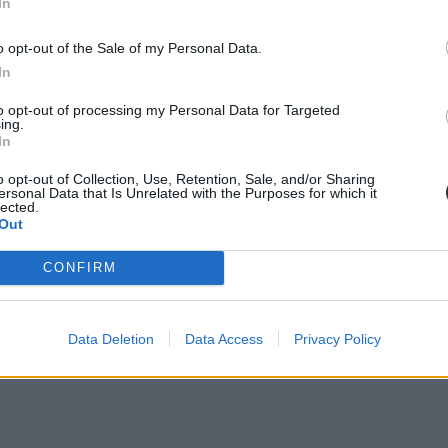
In
o opt-out of the Sale of my Personal Data.
In
to opt-out of processing my Personal Data for Targeted
ing.
első félévben például rögtön három nyílt napot is tart a következő idő
In
o opt-out of Collection, Use, Retention, Sale, and/or Sharing
ersonal Data that Is Unrelated with the Purposes for which it
lected.
Out
CONFIRM
Data Deletion
Data Access
Privacy Policy
sztotta
a nyílt napok időpontjait; ők