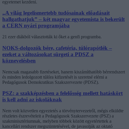
egyetemet kezdeni.
„A világ legelismertebb tudósainak előadásait
hallgathatjuk” – két magyar egyetemista is bekerült
a CERN nyári programjába
21 ezer diákból választották ki őket a genfi programba.
NOKS-dolgozók bére, cafetéria, túlórapótlék –
ezeket a változásokat sürgeti a PDSZ a
köznevelésben
Nemcsak magasabb fizetéseket, hanem kiszámíthatóbb bérrendszert
és minden ledolgozott túlóra kifizetését is szeretné elérni a
Pedagógusok Demokratikus Szakszervezete (PDSZ).
PSZ: a szakképzésben a felelősség mellett hatáskört
is kell adni az iskoláknak
Nem volt közvetlen egyeztetés a törvénytervezetről, mégis elküldte
részletes észrevételeit a Pedagógusok Szakszervezete (PSZ) a
szakminisztériumnak, melyben többek között egyetértettek a
kancellári rendszer megszüntetésével, de javasolják az oktató