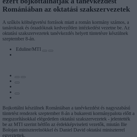
ezért bojkottálhatják a tanévkezdést
Romániában az oktatási szakszervezetek
A szűkös költségvetési források miatt a román kormány számos, a
tanároknak és óraadóknak kedvezőtlen intézkedést vezetne be. Az
oktatási szakszervezetek tanévkezdés helyett tüntetésre készülnek
szeptember 8-án.
Eduline/MTI
Bojkottálni készülnek Romániában a tanévkezdést és nagyszabású
tüntetést rendezek szeptember 8-án a bukaresti kormánypalota előtt a
megszorításokkal elégedetlen oktatási szakszervezetek - jelentették
be az MTI szerint hétfőn az érdekképviseleti vezetők, miután Ilie
Bolojan miniszterelnökkel és Daniel David oktatási miniszterrel
egyeztettek.