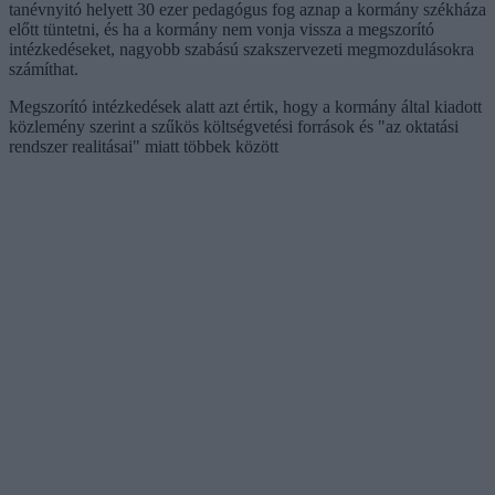
tanévnyitó helyett 30 ezer pedagógus fog aznap a kormány székháza
előtt tüntetni, és ha a kormány nem vonja vissza a megszorító
intézkedéseket, nagyobb szabású szakszervezeti megmozdulásokra
számíthat.
Megszorító intézkedések alatt azt értik, hogy a kormány által kiadott
közlemény szerint a szűkös költségvetési források és "az oktatási
rendszer realitásai" miatt többek között