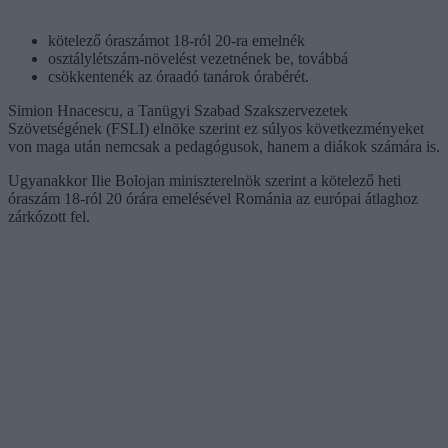
kötelező óraszámot 18-ról 20-ra emelnék
osztálylétszám-növelést vezetnének be, továbbá
csökkentenék az óraadó tanárok órabérét.
Simion Hnacescu, a Tanügyi Szabad Szakszervezetek
Szövetségének (FSLI) elnöke szerint ez súlyos következményeket
von maga után nemcsak a pedagógusok, hanem a diákok számára is.
Ugyanakkor Ilie Bolojan miniszterelnök szerint a kötelező heti
óraszám 18-ról 20 órára emelésével Románia az európai átlaghoz
zárkózott fel.