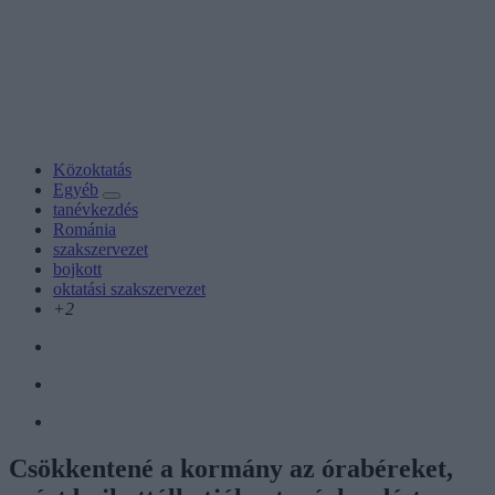
Közoktatás
Egyéb
tanévkezdés
Románia
szakszervezet
bojkott
oktatási szakszervezet
+2
Csökkentené a kormány az órabéreket,