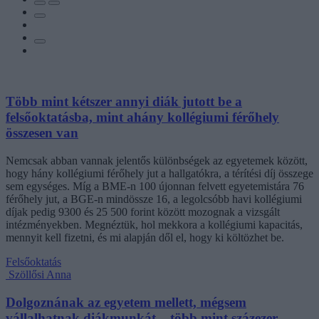
Több mint kétszer annyi diák jutott be a
felsőoktatásba, mint ahány kollégiumi férőhely
összesen van
Nemcsak abban vannak jelentős különbségek az egyetemek között,
hogy hány kollégiumi férőhely jut a hallgatókra, a térítési díj összege
sem egységes. Míg a BME-n 100 újonnan felvett egyetemistára 76
férőhely jut, a BGE-n mindössze 16, a legolcsóbb havi kollégiumi
díjak pedig 9300 és 25 500 forint között mozognak a vizsgált
intézményekben. Megnéztük, hol mekkora a kollégiumi kapacitás,
mennyit kell fizetni, és mi alapján dől el, hogy ki költözhet be.
Felsőoktatás
Szöllősi Anna
Dolgoznának az egyetem mellett, mégsem
vállalhatnak diákmunkát – több mint százezer