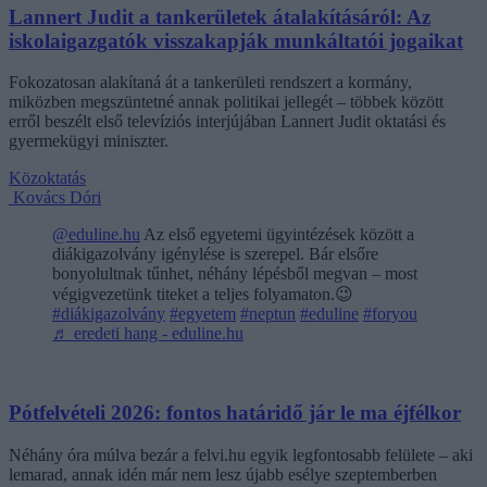
Lannert Judit a tankerületek átalakításáról: Az
iskolaigazgatók visszakapják munkáltatói jogaikat
Fokozatosan alakítaná át a tankerületi rendszert a kormány,
miközben megszüntetné annak politikai jellegét – többek között
erről beszélt első televíziós interjújában Lannert Judit oktatási és
gyermekügyi miniszter.
Közoktatás
Kovács Dóri
@eduline.hu
Az első egyetemi ügyintézések között a
diákigazolvány igénylése is szerepel. Bár elsőre
bonyolultnak tűnhet, néhány lépésből megvan – most
végigvezetünk titeket a teljes folyamaton.😉
#diákigazolvány
#egyetem
#neptun
#eduline
#foryou
♬ eredeti hang - eduline.hu
Pótfelvételi 2026: fontos határidő jár le ma éjfélkor
Néhány óra múlva bezár a felvi.hu egyik legfontosabb felülete – aki
lemarad, annak idén már nem lesz újabb esélye szeptemberben