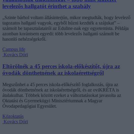
levelezős hallgatót érinthet a szabály
„Szinte bárhol voltam állásinterjún, mikor megtudták, hogy levelező
tagozatos hallgató vagyok, egyből húzni kezdték a szájukat” –
számolt be tapasztalatairól az Eduline-nak egy egyetemista. Példája
azonban korántsem egyedi: több levelezős hallgató számolt be
hasonló nehézségekről.
Campus life
Kovács Dóri
Eltörölnék a 45 perces iskola-előkészítőt, újra az
óvodák dönthetnének az iskolaérettségről
Megszűnhet a 45 perces iskola-előkészítő foglalkozás, újra az
óvodák dönthetnének az iskolaérettségről, és az oviKRÉTA is
átalakulhat. Többek között ezeket a változtatásokat javasolta az
Oktatási és Gyermekügyi Minisztériumnak a Magyar
Óvodapedagógiai Egyesület.
Közoktatás
Kovács Dóri