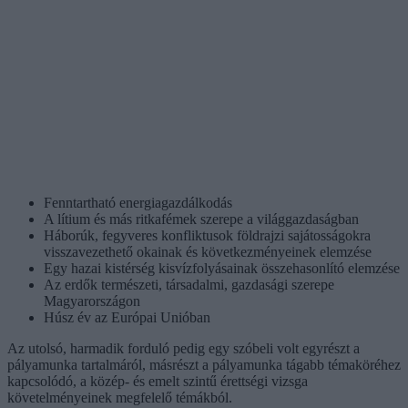
Fenntartható energiagazdálkodás
A lítium és más ritkafémek szerepe a világgazdaságban
Háborúk, fegyveres konfliktusok földrajzi sajátosságokra
visszavezethető okainak és következményeinek elemzése
Egy hazai kistérség kisvízfolyásainak összehasonlító elemzése
Az erdők természeti, társadalmi, gazdasági szerepe
Magyarországon
Húsz év az Európai Unióban
Az utolsó, harmadik forduló pedig egy szóbeli volt egyrészt a
pályamunka tartalmáról, másrészt a pályamunka tágabb témaköréhez
kapcsolódó, a közép- és emelt szintű érettségi vizsga
követelményeinek megfelelő témákból.