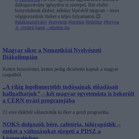
diákigazolvány igénylése is szerepel. Bár elsőre
bonyolultnak tűnhet, néhány lépésből megvan – most
végigvezetünk titeket a teljes folyamaton.😉
#diákigazolvány
#egyetem
#neptun
#eduline
#foryou
♬ eredeti hang - eduline.hu
Magyar siker a Nemzetközi Nyelvészeti
Diákolimpián
Ketten bronzérmet, ketten pedig dicséretet kaptak a magyar
csapatból.
„A világ legelismertebb tudósainak előadásait
hallgathatjuk” – két magyar egyetemista is bekerült
a CERN nyári programjába
21 ezer diákból választották ki őket a genfi programba.
NOKS-dolgozók bére, cafetéria, túlórapótlék –
ezeket a változásokat sürgeti a PDSZ a
köznevelésben