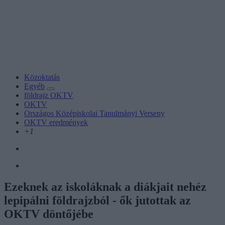
Közoktatás
Egyéb
földrajz OKTV
OKTV
Országos Középiskolai Tanulmányi Verseny
OKTV eredmények
+1
Ezeknek az iskoláknak a diákjait nehéz
lepipálni földrajzból - ők jutottak az
OKTV döntőjébe