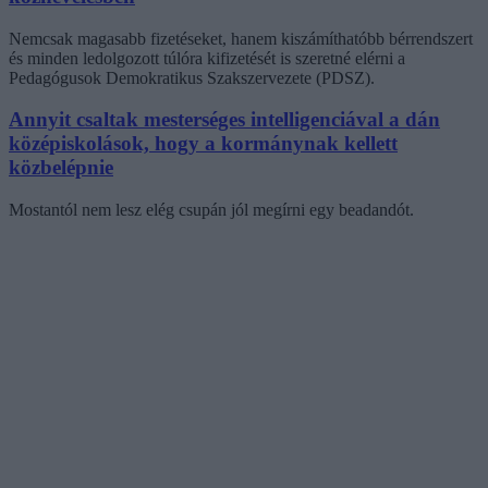
Nemcsak magasabb fizetéseket, hanem kiszámíthatóbb bérrendszert
és minden ledolgozott túlóra kifizetését is szeretné elérni a
Pedagógusok Demokratikus Szakszervezete (PDSZ).
Annyit csaltak mesterséges intelligenciával a dán
középiskolások, hogy a kormánynak kellett
közbelépnie
Mostantól nem lesz elég csupán jól megírni egy beadandót.