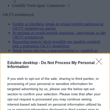
- 1
Gödöllői Török Ignác Gimnázium - 1
OKTV-eredmények
Ezekbe az iskolákba járnak az ország legjobb matekosai az
OKTV eredmények alapján
Itt tanulnak az ország legjobb angolosai - megvannak az idei
OKTV eredmények
Huszonhat magyar iskola legalább egy tanulója remekelt
idén a történelem OKTV döntőjében
Nekik biztos ötös lesz a magyarérettségi is - ezekből az
iskolákból jutottak be diákok az irodalom és nyelvtan OKTV
döntőjébe
Eduline desktop -
Do Not Process My Personal
Egyenes út az orvosira? Ezeknek az iskoláknak a diákjai
Information
remekeltek a biológia OKTV-n
Vegyészek, orvosok, gyógyszerészek lesznek? Ezeknek az
iskoláknak a diákjai jutottak be az OKTV döntőjébe
If you wish to opt-out of the sale, sharing to third parties, or
kémiából
processing of your personal or sensitive information for
Ők a jövő mérnökei - ezeknek az iskoláknak a tanulói
targeted advertising by us, please use the below opt-out
jutottak be a fizika OKTV döntőjébe
section to confirm your selection. Please note that after your
Tucatnyi iskola tanulója jutott be a digitális kultúra OKTV
döntőjébe
opt-out request is processed you may continue seeing
interest-based ads based on personal information utilized by
us or personal information disclosed to third parties prior to