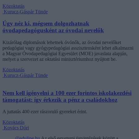
Közoktatás
Kurucz-Gáspár Tünde
Úgy néz ki, mégsem dolgozhatnak
óvodapedagógusként az óvodai nevelők
Kizárólag diplomások lehetnek óvónők, az óvodai nevelőket
pedagógiai vagy gyógypedagógiai asszisztensként lehet alkalmazni
a Magyar Óvodapedagógiai Egyesület (MOE) javaslata alapján,
melyet a szervezet az oktatási minisztériumhoz nyújtott be.
Közoktatás
Kurucz-Gáspár Tünde
Nem kell igényelni a 100 ezer forintos iskolakezdési
támogatást: így érkezik a pénz a családokhoz
A juttatás 400 ezer rászoruló gyereket érint.
Közoktatás
Kovács Dóri
@eduline.hu
Az első egyetemi ügyintézések között a