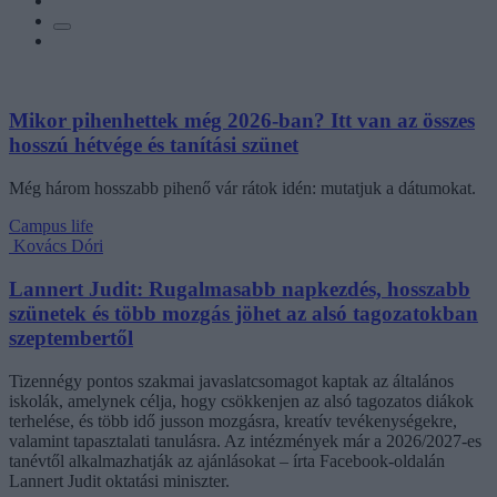
Mikor pihenhettek még 2026-ban? Itt van az összes
hosszú hétvége és tanítási szünet
Még három hosszabb pihenő vár rátok idén: mutatjuk a dátumokat.
Campus life
Kovács Dóri
Lannert Judit: Rugalmasabb napkezdés, hosszabb
szünetek és több mozgás jöhet az alsó tagozatokban
szeptembertől
Tizennégy pontos szakmai javaslatcsomagot kaptak az általános
iskolák, amelynek célja, hogy csökkenjen az alsó tagozatos diákok
terhelése, és több idő jusson mozgásra, kreatív tevékenységekre,
valamint tapasztalati tanulásra. Az intézmények már a 2026/2027-es
tanévtől alkalmazhatják az ajánlásokat – írta Facebook-oldalán
Lannert Judit oktatási miniszter.