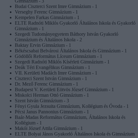
Gimnázium - 3
Budai Ciszterci Szent Imre Gimnázium - 1
Verseghy Ferenc Gimnázium - 1
Kempelen Farkas Gimnázium - 1
ELTE Radnóti Miklós Gyakorló Általános Iskola és Gyakorló
Gimnázium - 1
Szegedi Tudományegyetem Báthory István Gyakorló
Gimnázium és Általános Iskola - 2
Baktay Ervin Gimnázium - 1
Békéscsabai Belvárosi Általános Iskola és Gimnázium - 1
Gödöllői Református Líceum Gimnázium - 1
Szegedi Radnóti Miklós Kísérleti Gimnázium - 1
Deák Téri Evangélikus Gimnázium - 1
VII. Kerületi Madách Imre Gimnázium - 1
Ciszterci Szent István Gimnázium - 1
Dr. Mező Ferenc Gimnázium - 1
Budapest V. Kerületi Eötvös József Gimnázium - 1
Miskolci Herman Ottó Gimnázium - 1
Szent István Gimnázium - 3
Fényi Gyula Jezsuita Gimnázium, Kollégium és Óvoda - 1
Pécsi Janus Pannonius Gimnázium - 1
Baár-Madas Református Gimnázium, Általános Iskola és
Kollégium - 1
Makói József Attila Gimnázium - 1
ELTE Bolyai János Gyakorló Általános Iskola és Gimnázium