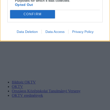
Purposes for which it was collected.
Opted Out
CONFIRM
Data Deletion
Data Access
Privacy Policy
földrajz OKTV
OKTV
Országos Középiskolai Tanulmányi Verseny
OKTV eredmények