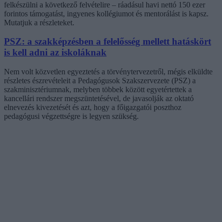
felkészülni a következő felvételire – ráadásul havi nettó 150 ezer
forintos támogatást, ingyenes kollégiumot és mentorálást is kapsz.
Mutatjuk a részleteket.
PSZ: a szakképzésben a felelősség mellett hatáskört
is kell adni az iskoláknak
Nem volt közvetlen egyeztetés a törvénytervezetről, mégis elküldte
részletes észrevételeit a Pedagógusok Szakszervezete (PSZ) a
szakminisztériumnak, melyben többek között egyetértettek a
kancellári rendszer megszüntetésével, de javasolják az oktató
elnevezés kivezetését és azt, hogy a főigazgatói poszthoz
pedagógusi végzettségre is legyen szükség.