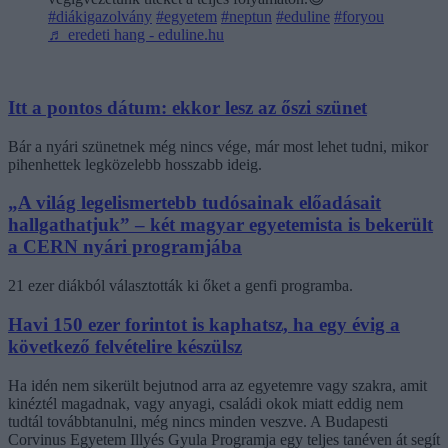
#diákigazolvány
#egyetem
#neptun
#eduline
#foryou
♬ eredeti hang - eduline.hu
Itt a pontos dátum: ekkor lesz az őszi szünet
Bár a nyári szünetnek még nincs vége, már most lehet tudni, mikor
pihenhettek legközelebb hosszabb ideig.
„A világ legelismertebb tudósainak előadásait
hallgathatjuk” – két magyar egyetemista is bekerült
a CERN nyári programjába
21 ezer diákból választották ki őket a genfi programba.
Havi 150 ezer forintot is kaphatsz, ha egy évig a
következő felvételire készülsz
Ha idén nem sikerült bejutnod arra az egyetemre vagy szakra, amit
kinéztél magadnak, vagy anyagi, családi okok miatt eddig nem
tudtál továbbtanulni, még nincs minden veszve. A Budapesti
Corvinus Egyetem Illyés Gyula Programja egy teljes tanéven át segít