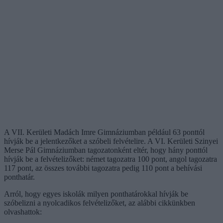
A VII. Kerületi Madách Imre Gimnáziumban például 63 ponttól
hívják be a jelentkezőket a szóbeli felvételire. A VI. Kerületi Szinyei
Merse Pál Gimnáziumban tagozatonként eltér, hogy hány ponttól
hívják be a felvételizőket: német tagozatra 100 pont, angol tagozatra
117 pont, az összes további tagozatra pedig 110 pont a behívási
ponthatár.
Arról, hogy egyes iskolák milyen ponthatárokkal hívják be
szóbelizni a nyolcadikos felvételizőket, az alábbi cikkünkben
olvashattok: