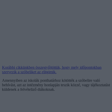
Korábbi cikkünkben összegyűjtöttük, hogy mely időpontokban
szervezik a szóbeliket az elitgimik.
Amennyiben az iskolák ponthatárhoz kötötték a szóbelire való
behívást, azt az intézmény honlapján teszik közzé, vagy tájékoztatást
küldenek a felvételiző diákoknak.