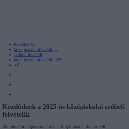
Közoktatás
középiskolai felvételi
szóbeli felvételi
középiskolai felvételi 2025
+0
Kezdődnek a 2025-ös középiskolai szóbeli
felvételik
Március 3-tól egészen március 20-ig hívhatják be szóbeli