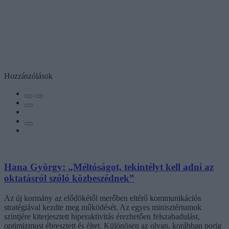
Hozzászólások
Hana György: „Méltóságot, tekintélyt kell adni az
oktatásról szóló közbeszédnek”
Az új kormány az elődökétől merőben eltérő kommunikációs
stratégiával kezdte meg működését. Az egyes minisztériumok
szintjére kiterjesztett hiperaktivitás érezhetően felszabadulást,
optimizmust ébresztett és éltet. Különösen az olyan, korábban porig