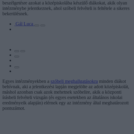
beszélgetésre azokat a középiskolába készülő diákokat, akik olyan
intézménybe jelentkeznek, ahol szóbeli felvételi is feltétele a sikeres
bekerülésnek.
Gál Luca
Egyes intézményekben a
szóbeli meghallgatásokra
minden diákot
behívnak, aki a jelentkezési lapján megjelölte az adott középiskolát,
máshol azonban csak azok mehetnek szóbelire, akik a központi
írásbeli felvételi vizsgán (és egyes esetekben az általános iskolai
eredményeik alapján) elérnek egy az intézmény által meghatározott
pontszámot.