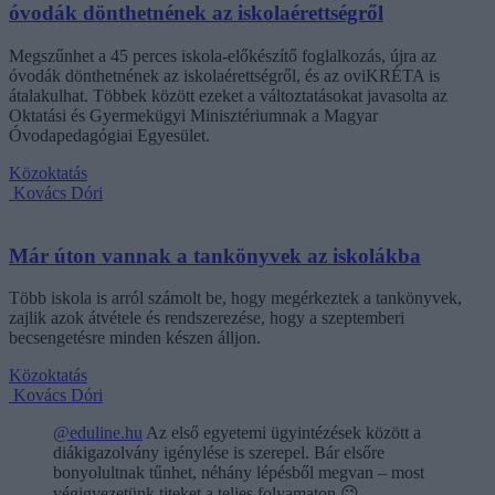
óvodák dönthetnének az iskolaérettségről
Megszűnhet a 45 perces iskola-előkészítő foglalkozás, újra az
óvodák dönthetnének az iskolaérettségről, és az oviKRÉTA is
átalakulhat. Többek között ezeket a változtatásokat javasolta az
Oktatási és Gyermekügyi Minisztériumnak a Magyar
Óvodapedagógiai Egyesület.
Közoktatás
Kovács Dóri
Már úton vannak a tankönyvek az iskolákba
Több iskola is arról számolt be, hogy megérkeztek a tankönyvek,
zajlik azok átvétele és rendszerezése, hogy a szeptemberi
becsengetésre minden készen álljon.
Közoktatás
Kovács Dóri
@eduline.hu
Az első egyetemi ügyintézések között a
diákigazolvány igénylése is szerepel. Bár elsőre
bonyolultnak tűnhet, néhány lépésből megvan – most
végigvezetünk titeket a teljes folyamaton.😉