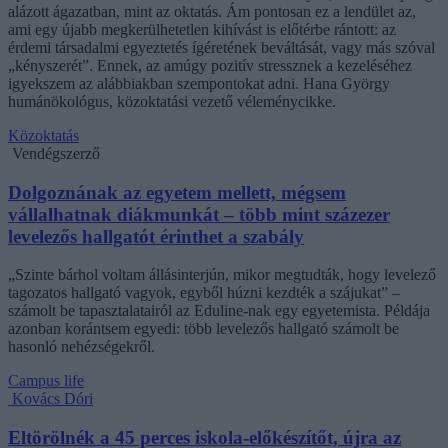
alázott ágazatban, mint az oktatás. Ám pontosan ez a lendület az,
ami egy újabb megkerülhetetlen kihívást is előtérbe rántott: az
érdemi társadalmi egyeztetés ígéretének beváltását, vagy más szóval
„kényszerét”. Ennek, az amúgy pozitív stressznek a kezeléséhez
igyekszem az alábbiakban szempontokat adni. Hana György
humánökológus, közoktatási vezető véleménycikke.
Közoktatás
Vendégszerző
Dolgoznának az egyetem mellett, mégsem
vállalhatnak diákmunkát – több mint százezer
levelezős hallgatót érinthet a szabály
„Szinte bárhol voltam állásinterjún, mikor megtudták, hogy levelező
tagozatos hallgató vagyok, egyből húzni kezdték a szájukat” –
számolt be tapasztalatairól az Eduline-nak egy egyetemista. Példája
azonban korántsem egyedi: több levelezős hallgató számolt be
hasonló nehézségekről.
Campus life
Kovács Dóri
Eltörölnék a 45 perces iskola-előkészítőt, újra az