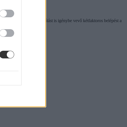
lső alkalmazásos azonosítást is igénybe vevő kétfaktoros belépést a