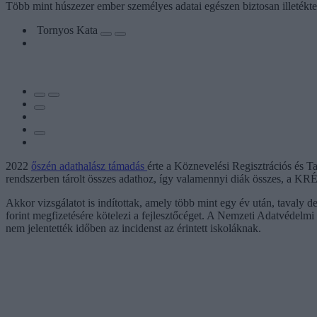
Több mint húszezer ember személyes adatai egészen biztosan illetékte
Tornyos Kata
2022
őszén adathalász támadás
érte a Köznevelési Regisztrációs és Ta
rendszerben tárolt összes adathoz, így valamennyi diák összes, a KR
Akkor vizsgálatot is indítottak, amely több mint egy év után, tavaly 
forint megfizetésére kötelezi a fejlesztőcéget. A Nemzeti Adatvédelmi
nem jelentették időben az incidenst az érintett iskoláknak.