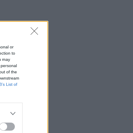
sonal or
ection to
ou may
 personal
out of the
 downstream
B’s List of