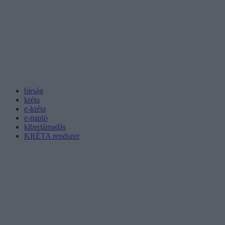
bírság
kréta
e-kréta
e-napló
kibertámadás
KRÉTA rendszer