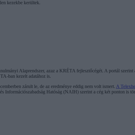
len kezekbe kerültek.
nulmányi Alaprendszer, azaz a KRÉTA fejlesztőcégét. A portál szerint a 
ÉTA-ban kezelt adatához is.
decemberben zárult le, de az eredménye eddig nem volt ismert.
A Telexh
 és Információszabadság Hatóság (NAIH) szerint a cég két ponton is tör