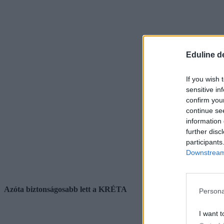
Eduline d
If you wish 
sensitive in
confirm you
continue se
information 
further disc
participants
Downstream 
Azóta biztonságosabb lett a KRÉTA
Persona
I want t