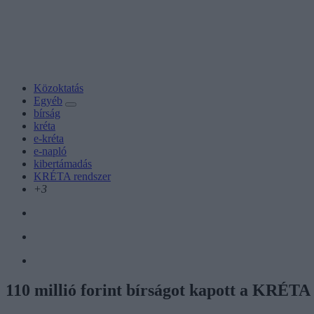
Közoktatás
Egyéb
bírság
kréta
e-kréta
e-napló
kibertámadás
KRÉTA rendszer
+3
110 millió forint bírságot kapott a KRÉTA 