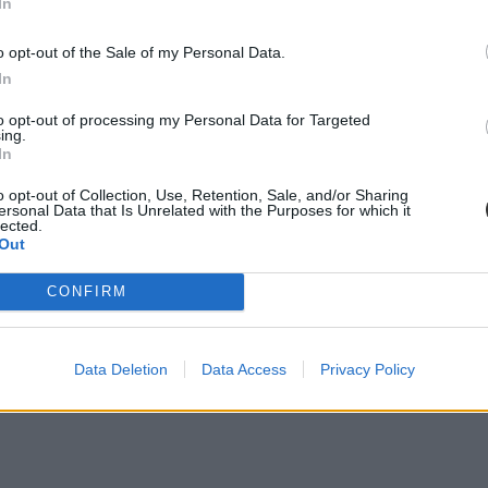
In
o opt-out of the Sale of my Personal Data.
In
ron
írtunk róla,
hogy mindenkinek elérhetővé tették a biztonságosabb, kü
to opt-out of processing my Personal Data for Targeted
ing.
In
o opt-out of Collection, Use, Retention, Sale, and/or Sharing
ersonal Data that Is Unrelated with the Purposes for which it
lected.
Out
CONFIRM
Data Deletion
Data Access
Privacy Policy