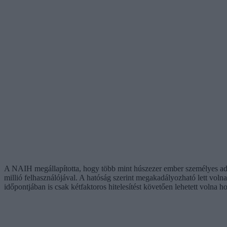
A NAIH megállapította, hogy több mint húszezer ember személyes adat
millió felhasználójával. A hatóság szerint megakadályozható lett vol
időpontjában is csak kétfaktoros hitelesítést követően lehetett volna h