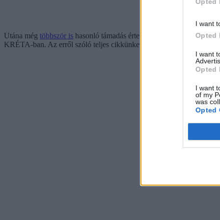
Opted 
I want t
Opted 
Utána még
többször is
hasonló támadás érte az e-naplót, azonban nyá
KRÉTA-ban. Az erről szóló teljes cikkünket innen érhetitek el:
I want 
Advertis
Opted 
I want t
of my P
was col
Opted 