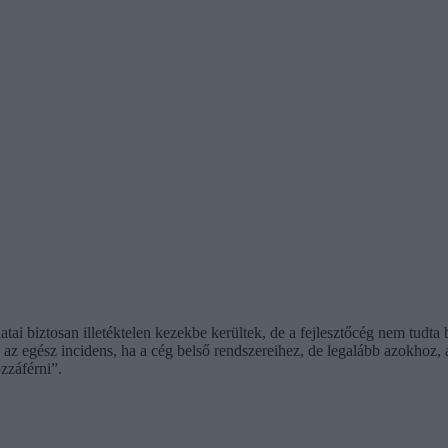
ai biztosan illetéktelen kezekbe kerültek, de a fejlesztőcég nem tudt
na az egész incidens, ha a cég belső rendszereihez, de legalább azokho
ozzáférni”.