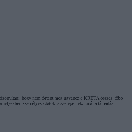
a bizonyítani, hogy nem történt meg ugyanez a KRÉTA összes, több
z, amelyekben személyes adatok is szerepelnek, „már a támadás