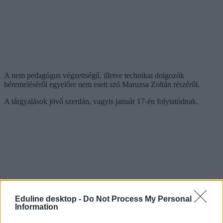
A nem pedagógus végzettségű, illetve technikai dolgozók
béremeléséről egyelőre nem esett szó Maruzsa Zoltán részéről.
A tárgyalások jövő szerdán, vagyis január 17-én folytatódnak.
Eduline desktop -
Do Not Process My Personal
Information