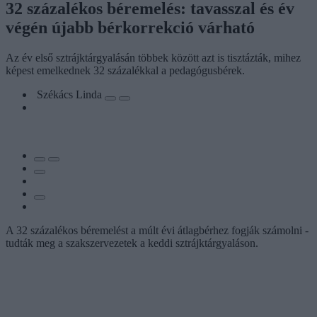
32 százalékos béremelés: tavasszal és év
végén újabb bérkorrekció várható
Az év első sztrájktárgyalásán többek között azt is tisztázták, mihez
képest emelkednek 32 százalékkal a pedagógusbérek.
Székács Linda
A 32 százalékos béremelést a múlt évi átlagbérhez fogják számolni -
tudták meg a szakszervezetek a keddi sztrájktárgyaláson.