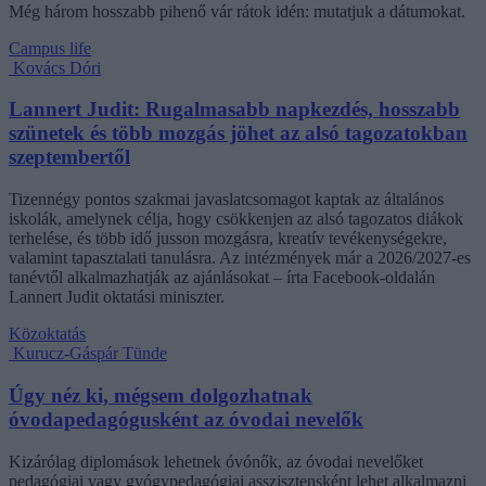
Még három hosszabb pihenő vár rátok idén: mutatjuk a dátumokat.
Campus life
Kovács Dóri
Lannert Judit: Rugalmasabb napkezdés, hosszabb
szünetek és több mozgás jöhet az alsó tagozatokban
szeptembertől
Tizennégy pontos szakmai javaslatcsomagot kaptak az általános
iskolák, amelynek célja, hogy csökkenjen az alsó tagozatos diákok
terhelése, és több idő jusson mozgásra, kreatív tevékenységekre,
valamint tapasztalati tanulásra. Az intézmények már a 2026/2027-es
tanévtől alkalmazhatják az ajánlásokat – írta Facebook-oldalán
Lannert Judit oktatási miniszter.
Közoktatás
Kurucz-Gáspár Tünde
Úgy néz ki, mégsem dolgozhatnak
óvodapedagógusként az óvodai nevelők
Kizárólag diplomások lehetnek óvónők, az óvodai nevelőket
pedagógiai vagy gyógypedagógiai asszisztensként lehet alkalmazni