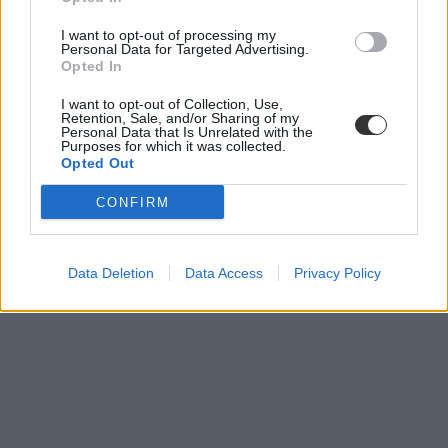
I want to opt-out of processing my
Personal Data for Targeted Advertising.
Opted In
I want to opt-out of Collection, Use,
Retention, Sale, and/or Sharing of my
PDSZ
Personal Data that Is Unrelated with the
szakszervezet
Purposes for which it was collected.
PSZ
Opted Out
Maruzsa Zoltán
tanári béremelés
CONFIRM
sztrájktárgyalás
béremelés 2024
Data Deletion
Data Access
Privacy Policy