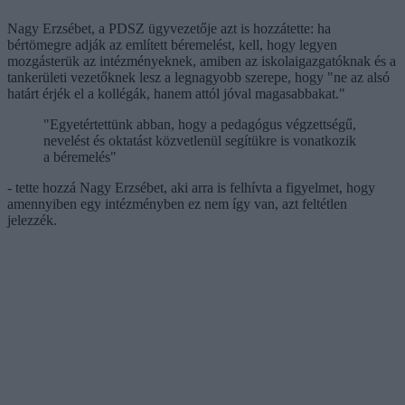
Nagy Erzsébet, a PDSZ ügyvezetője azt is hozzátette: ha
bértömegre adják az említett béremelést, kell, hogy legyen
mozgásterük az intézményeknek, amiben az iskolaigazgatóknak és a
tankerületi vezetőknek lesz a legnagyobb szerepe, hogy "ne az alsó
határt érjék el a kollégák, hanem attól jóval magasabbakat."
"Egyetértettünk abban, hogy a pedagógus végzettségű,
nevelést és oktatást közvetlenül segítükre is vonatkozik
a béremelés"
- tette hozzá Nagy Erzsébet, aki arra is felhívta a figyelmet, hogy
amennyiben egy intézményben ez nem így van, azt feltétlen
jelezzék.