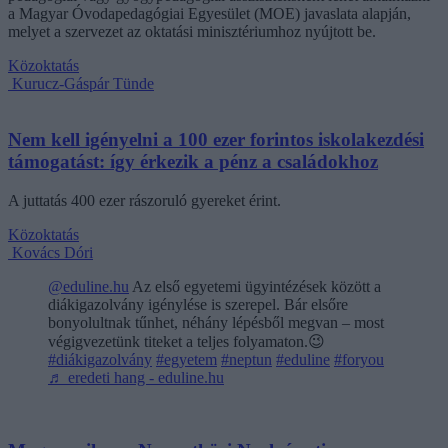
a Magyar Óvodapedagógiai Egyesület (MOE) javaslata alapján,
melyet a szervezet az oktatási minisztériumhoz nyújtott be.
Közoktatás
Kurucz-Gáspár Tünde
Nem kell igényelni a 100 ezer forintos iskolakezdési
támogatást: így érkezik a pénz a családokhoz
A juttatás 400 ezer rászoruló gyereket érint.
Közoktatás
Kovács Dóri
@eduline.hu
Az első egyetemi ügyintézések között a
diákigazolvány igénylése is szerepel. Bár elsőre
bonyolultnak tűnhet, néhány lépésből megvan – most
végigvezetünk titeket a teljes folyamaton.😉
#diákigazolvány
#egyetem
#neptun
#eduline
#foryou
♬ eredeti hang - eduline.hu