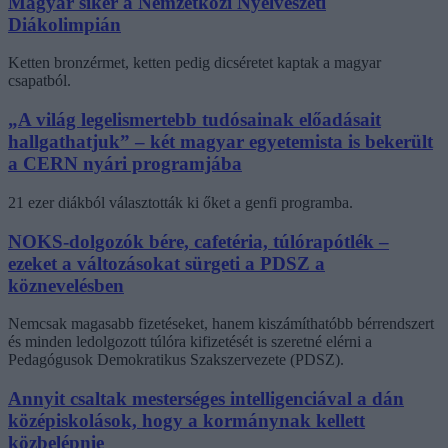
Magyar siker a Nemzetközi Nyelvészeti
Diákolimpián
Ketten bronzérmet, ketten pedig dicséretet kaptak a magyar
csapatból.
„A világ legelismertebb tudósainak előadásait
hallgathatjuk” – két magyar egyetemista is bekerült
a CERN nyári programjába
21 ezer diákból választották ki őket a genfi programba.
NOKS-dolgozók bére, cafetéria, túlórapótlék –
ezeket a változásokat sürgeti a PDSZ a
köznevelésben
Nemcsak magasabb fizetéseket, hanem kiszámíthatóbb bérrendszert
és minden ledolgozott túlóra kifizetését is szeretné elérni a
Pedagógusok Demokratikus Szakszervezete (PDSZ).
Annyit csaltak mesterséges intelligenciával a dán
középiskolások, hogy a kormánynak kellett
közbelépnie