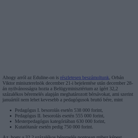
Ahogy arról az Eduline-on is
részletesen beszámoltunk
, Orbán
Viktor miniszterelnök december 21-i bejelentése után december 28-
án nyilvánosságra hozta a Belügyminisztérium az ígért 32,2
százalékos béremelés alapján meghatározott bérsávokat, ami szerint
januártól nem lehet kevesebb a pedagógusok bruttó bére, mint
Pedagógus I. besorolás esetén 538 000 forint,
Pedagógus II. besorolás esetén 555 000 forint,
Mesterpedagógus kategóriában 630 000 forint,
Kutatótanár esetén pedig 750 000 forint.
Az, hogy a 32,2 százalékos béremelés pontosan mihez képest