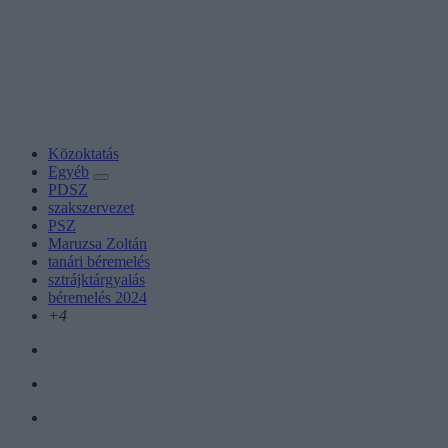
Közoktatás
Egyéb
PDSZ
szakszervezet
PSZ
Maruzsa Zoltán
tanári béremelés
sztrájktárgyalás
béremelés 2024
+4