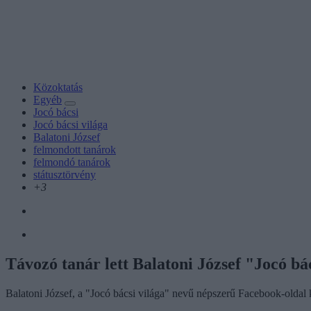
Közoktatás
Egyéb
Jocó bácsi
Jocó bácsi világa
Balatoni József
felmondott tanárok
felmondó tanárok
státusztörvény
+3
Távozó tanár lett Balatoni József "Jocó bác
Balatoni József, a "Jocó bácsi világa" nevű népszerű Facebook-oldal k