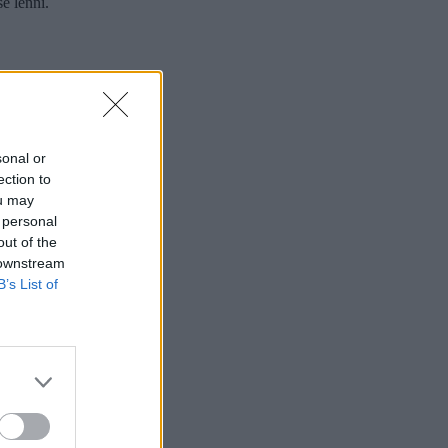
e lenni.
sonal or
ection to
ou may
 personal
out of the
 downstream
B’s List of