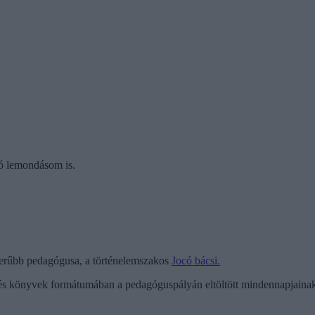
ló lemondásom is.
zerűbb pedagógusa, a történelemszakos
Jocó bácsi.
 és könyvek formátumában a pedagóguspályán eltöltött mindennapjainak t