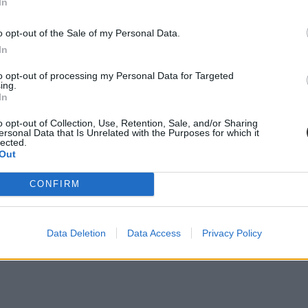
In
o opt-out of the Sale of my Personal Data.
In
to opt-out of processing my Personal Data for Targeted
ing.
In
o opt-out of Collection, Use, Retention, Sale, and/or Sharing
agyják ott a tanári katedrát a főváros mellett számos vidéki településen
ersonal Data that Is Unrelated with the Purposes for which it
lected.
Out
CONFIRM
Data Deletion
Data Access
Privacy Policy