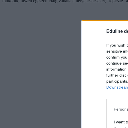
működik, hiszen egészen idáig vállalta a helyettesítéseket, "leplezte"
Eduline d
If you wish 
sensitive in
confirm you
continue se
information 
further disc
participants
Downstream 
Persona
I want t