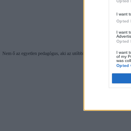
Opted 
I want t
Opted 
I want 
Advertis
Opted 
I want t
Nem ő az egyetlen pedagógus, aki az utóbbi időben így döntött: sorra h
of my P
was col
Opted 