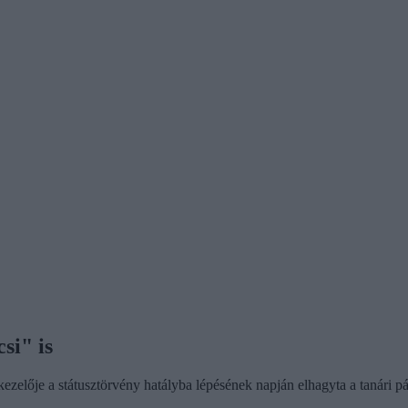
si" is
ezelője a státusztörvény hatályba lépésének napján elhagyta a tanári pá