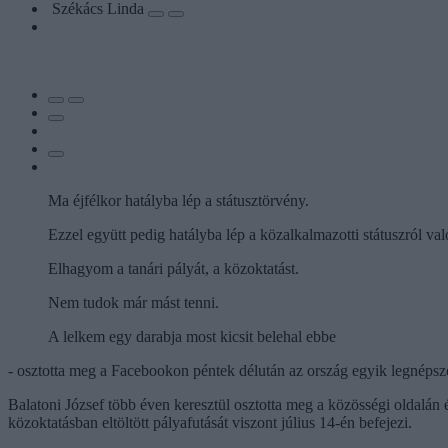
Székács Linda
Ma éjfélkor hatályba lép a státusztörvény.
Ezzel együtt pedig hatályba lép a közalkalmazotti státuszról va
Elhagyom a tanári pályát, a közoktatást.
Nem tudok már mást tenni.
A lelkem egy darabja most kicsit belehal ebbe
- osztotta meg a Facebookon péntek délután az ország egyik legnéps
Balatoni József több éven keresztül osztotta meg a közösségi oldalán
közoktatásban eltöltött pályafutását viszont július 14-én befejezi.