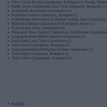
Fényi Gyula Jezsuita Gimnázium, Kollégium és Óvoda, Miskol
Jedlik Ányos Gimnázium Tejút Utcai Telephelye, Budapest (1)
Kecskeméti Református Gimnázium (1)
Kempelen Farkas Gimnázium, Budapest (1)
Kiskunhalasi Református Kollégium Szilády Áron Gimnázium 
Mikszáth Kálmán Gimnázium és Kollégium, Pásztó (1)
Ócsai Bolyai János Gimnázium (1)
Premontrei Szent Norbert Gimnázium, Egyházzenei Szakgimnáz
Szegedi Radnóti Miklós Kísérleti Gimnázium (2)
Szekszárdi Garay János Gimnázium (2)
Szent István Gimnázium, Budapest (1)
Szigetszentmiklósi Batthyány Kázmér Gimnázium (2)
Veres Pálné Gimnázium, Budapest (1)
Vetési Albert Gimnázium, Veszprém (4)
irodalom