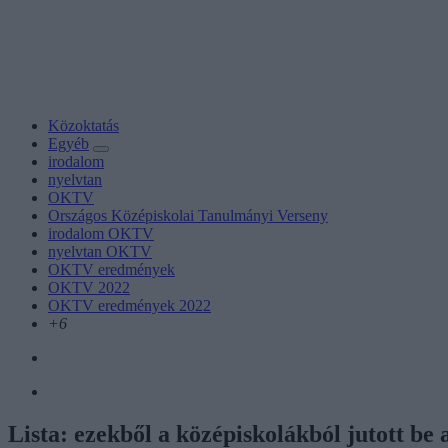
Közoktatás
Egyéb
irodalom
nyelvtan
OKTV
Országos Középiskolai Tanulmányi Verseny
irodalom OKTV
nyelvtan OKTV
OKTV eredmények
OKTV 2022
OKTV eredmények 2022
+6
Lista: ezekből a középiskolákból jutott b