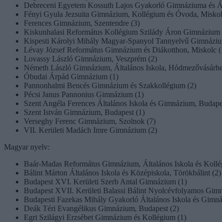
Debreceni Egyetem Kossuth Lajos Gyakorló Gimnáziuma és Ált
Fényi Gyula Jezsuita Gimnázium, Kollégium és Óvoda, Miskol
Ferences Gimnázium, Szentendre (3)
Kiskunhalasi Református Kollégium Szilády Áron Gimnázium 
Kispesti Károlyi Mihály Magyar-Spanyol Tannyelvű Gimnáziu
Lévay József Református Gimnázium és Diákotthon, Miskolc (
Lovassy László Gimnázium, Veszprém (2)
Németh László Gimnázium, Általános Iskola, Hódmezővásárhe
Óbudai Árpád Gimnázium (1)
Pannonhalmi Bencés Gimnázium és Szakkollégium (2)
Pécsi Janus Pannonius Gimnázium (1)
Szent Angéla Ferences Általános Iskola és Gimnázium, Budape
Szent István Gimnázium, Budapest (1)
Verseghy Ferenc Gimnázium, Szolnok (7)
VII. Kerületi Madách Imre Gimnázium (2)
Magyar nyelv:
Baár-Madas Református Gimnázium, Általános Iskola és Kollé
Bálint Márton Általános Iskola és Középiskola, Törökbálint (2)
Budapest XVI. Kerületi Szerb Antal Gimnázium (1)
Budapest XVII. Kerületi Balassi Bálint Nyolcévfolyamos Gim
Budapesti Fazekas Mihály Gyakorló Általános Iskola és Gimná
Deák Téri Evangélikus Gimnázium, Budapest (2)
Egri Szilágyi Erzsébet Gimnázium és Kollégium (1)