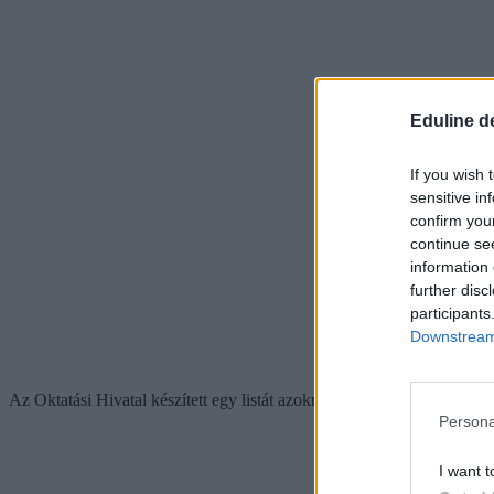
Eduline d
If you wish 
sensitive in
confirm you
continue se
information 
further disc
participants
Downstream 
Az Oktatási Hivatal készített egy listát azokról az iskolákról, ah
Persona
I want t