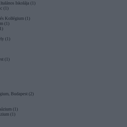
alános Iskolája (1)
c (1)
és Kollégium (1)
m (1)
1)
ly (1)
st (1)
gium, Budapest (2)
názium (1)
zium (1)