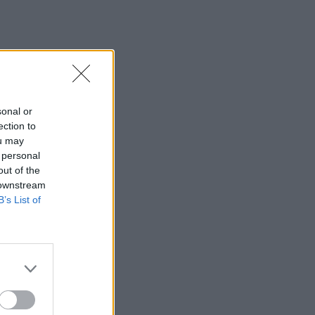
sonal or
ection to
ou may
 personal
out of the
 downstream
B’s List of
ézhetitek meg)