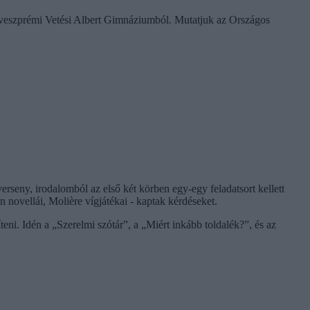
 veszprémi Vetési Albert Gimnáziumból. Mutatjuk az Országos
seny, irodalomból az első két körben egy-egy feladatsort kellett
 novellái, Molière vígjátékai - kaptak kérdéseket.
eni. Idén a „Szerelmi szótár”, a „Miért inkább toldalék?”, és az