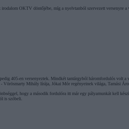
z irodalom OKTV döntőjébe, míg a nyelvtanból szervezett versenyre a
dig 405-en versenyeztek. Mindkét tantárgyból háromfordulós volt a ver
l - Vörösmarty Mihály lírája, Jókai Mór regényeinek világa, Tamási Áron
önbséggel, hogy a második fordulóra itt már egy pályamunkát kell készít
l is szóbeli.