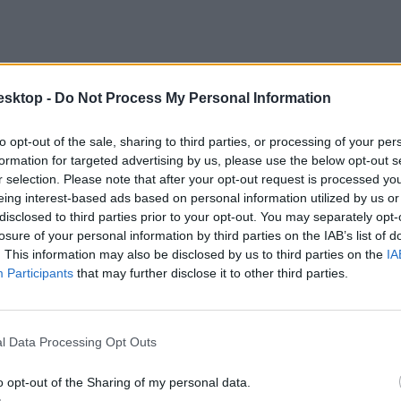
esktop -
Do Not Process My Personal Information
to opt-out of the sale, sharing to third parties, or processing of your per
formation for targeted advertising by us, please use the below opt-out s
r selection. Please note that after your opt-out request is processed y
eing interest-based ads based on personal information utilized by us or
disclosed to third parties prior to your opt-out. You may separately opt-
losure of your personal information by third parties on the IAB’s list of
. This information may also be disclosed by us to third parties on the
IA
Participants
that may further disclose it to other third parties.
onnan OKTV-döntősök kerültek ki =zárójelben az OKTV-döntősök számát n
l Data Processing Opt Outs
o opt-out of the Sharing of my personal data.