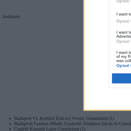
Opted 
I want t
Irodalom:
Opted 
I want 
Advertis
Opted 
I want t
of my P
was col
Opted 
Budapest VI. Kerületi Kölcsey Ferenc Gimnázium (1)
Budapesti Fazekas Mihály Gyakorló Általános Iskola és Gimná
Ceglédi Kossuth Lajos Gimnázium (1)