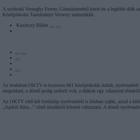
A szolnoki Verseghy Ferenc Gimnáziumból jutott be a legtöbb diák a
Középiskolai Tanulmányi Verseny statisztikáit.
Kazinczy Bálint
Az irodalom OKTV-n összesen 961 középiskolás indult, nyelvtanból pe
megoldani, a döntő pedig szóbeli volt, a diákok egy választott témáró
Az OKTV első két fordulója nyelvtanból is írásban zajlik, azzal a kül
„Apáról fiúra...” című témákból lehetett választani. A döntő nyelvtanbó