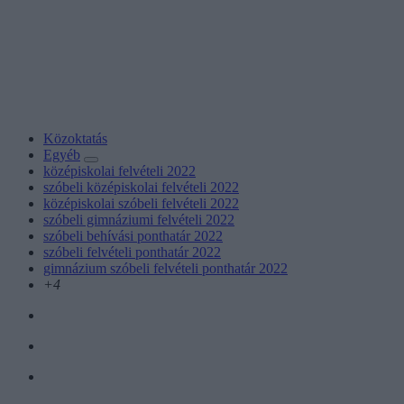
Közoktatás
Egyéb
középiskolai felvételi 2022
szóbeli középiskolai felvételi 2022
középiskolai szóbeli felvételi 2022
szóbeli gimnáziumi felvételi 2022
szóbeli behívási ponthatár 2022
szóbeli felvételi ponthatár 2022
gimnázium szóbeli felvételi ponthatár 2022
+4