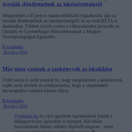
óvodák dönthetnének az iskolaérettségről
Megszűnhet a 45 perces iskola-előkészítő foglalkozás, újra az
óvodák dönthetnének az iskolaérettségről, és az oviKRÉTA is
átalakulhat. Többek között ezeket a változtatásokat javasolta az
Oktatási és Gyermekügyi Minisztériumnak a Magyar
Óvodapedagógiai Egyesület.
Közoktatás
Kovács Dóri
Már úton vannak a tankönyvek az iskolákba
Több iskola is arról számolt be, hogy megérkeztek a tankönyvek,
zajlik azok átvétele és rendszerezése, hogy a szeptemberi
becsengetésre minden készen álljon.
Közoktatás
Kovács Dóri
@eduline.hu
Az első egyetemi ügyintézések között a
diákigazolvány igénylése is szerepel. Bár elsőre
bonyolultnak tűnhet, néhány lépésből megvan – most