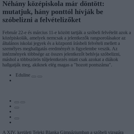
Néhány középiskola már döntött:
mutatjuk, hány ponttól hívják be
szóbelizni a felvételizőket
Február 22-e és március 11-e között tartják a szóbeli felvételit azok a
középiskolák, amelyek nemcsak a jelentkezők rangsorolásakor az
általános iskolai jegyek és a központi írásbeli felvételi mellett a
személyes meghallgatás eredményét is figyelembe veszik. Az
intézmények többsége az összes jelentkezőt behívja szóbelizni,
máshol a többszörös túljelentkezés miatt csak azokat a diákok
hallgatják meg, akiknek elég magas a "hozott pontszáma".
Eduline
A XIV. kerületi Teleki Blanka Gimnáziumban a szóbeli vizsgára