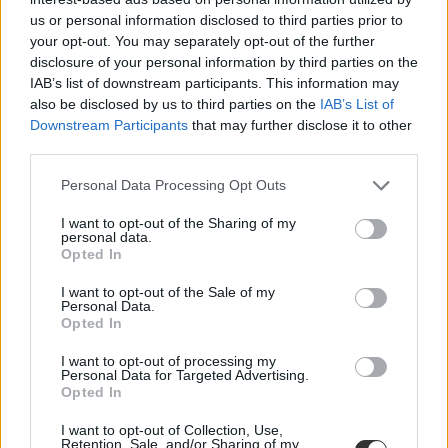
###><### /articleImage ###>
us or personal information disclosed to third parties prior to
Hogy könnyebb legyen választani, összehasonlítottuk a
your opt-out. You may separately opt-out of the further
legnépszerűbb vizsgatípusokat, megnéztük a feladatokat és az
disclosure of your personal information by third parties on the
árakat, sőt még a szakmai és az online nyelvvizsgákat is. És persze
IAB’s list of downstream participants. This information may
annak is utánajártunk, miért „néma” – vagyis miért nem beszél
also be disclosed by us to third parties on the
IAB’s List of
idegen nyelveket – a magyarok fele. A HVG Nyelvtanulás 2022
Downstream Participants
that may further disclose it to other
kiadványt keressétek az újságárusoknál
vagy rendeljétek meg itt
.
third parties.
Personal Data Processing Opt Outs
I want to opt-out of the Sharing of my
personal data.
Opted In
I want to opt-out of the Sale of my
Personal Data.
Opted In
I want to opt-out of processing my
Personal Data for Targeted Advertising.
Opted In
I want to opt-out of Collection, Use,
Retention, Sale, and/or Sharing of my