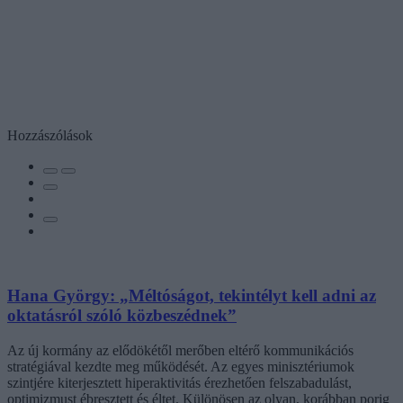
Hozzászólások
Hana György: „Méltóságot, tekintélyt kell adni az
oktatásról szóló közbeszédnek”
Az új kormány az elődökétől merőben eltérő kommunikációs
stratégiával kezdte meg működését. Az egyes minisztériumok
szintjére kiterjesztett hiperaktivitás érezhetően felszabadulást,
optimizmust ébresztett és éltet. Különösen az olyan, korábban porig