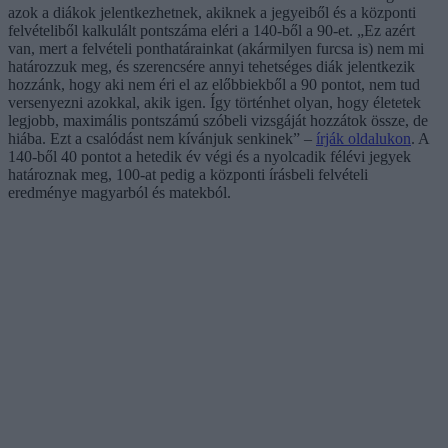
azok a diákok jelentkezhetnek, akiknek a jegyeiből és a központi
felvételiből kalkulált pontszáma eléri a 140-ből a 90-et. „Ez azért
van, mert a felvételi ponthatárainkat (akármilyen furcsa is) nem mi
határozzuk meg, és szerencsére annyi tehetséges diák jelentkezik
hozzánk, hogy aki nem éri el az előbbiekből a 90 pontot, nem tud
versenyezni azokkal, akik igen. Így történhet olyan, hogy életetek
legjobb, maximális pontszámú szóbeli vizsgáját hozzátok össze, de
hiába. Ezt a csalódást nem kívánjuk senkinek” –
írják oldalukon
. A
140-ből 40 pontot a hetedik év végi és a nyolcadik félévi jegyek
határoznak meg, 100-at pedig a központi írásbeli felvételi
eredménye magyarból és matekból.