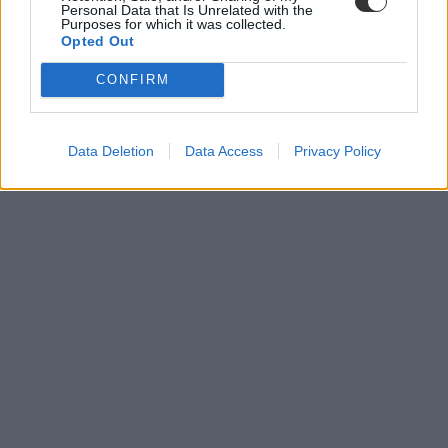
Personal Data that Is Unrelated with the
Purposes for which it was collected.
Opted Out
középiskolai felvételi 2022
szóbeli középiskolai felvételi 2022
CONFIRM
középiskolai szóbeli felvételi 2022
szóbeli gimnáziumi felvételi 2022
szóbeli behívási ponthatár 2022
szóbeli felvételi ponthatár 2022
Data Deletion
Data Access
Privacy Policy
gimnázium szóbeli felvételi ponthatár 2022