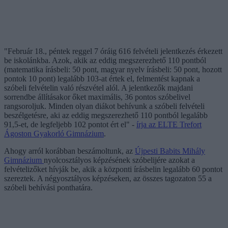
"Február 18., péntek reggel 7 óráig 616 felvételi jelentkezés érkezett
be iskolánkba. Azok, akik az eddig megszerezhető 110 pontból
(matematika írásbeli: 50 pont, magyar nyelv írásbeli: 50 pont, hozott
pontok 10 pont) legalább 103-at értek el, felmentést kapnak a
szóbeli felvételin való részvétel alól. A jelentkezők majdani
sorrendbe állításakor őket maximális, 36 pontos szóbelivel
rangsoroljuk. Minden olyan diákot behívunk a szóbeli felvételi
beszélgetésre, aki az eddig megszerezhető 110 pontból legalább
91,5-et, de legfeljebb 102 pontot ért el" -
írja az ELTE Trefort
Ágoston Gyakorló Gimnázium
.
Ahogy arról korábban beszámoltunk, az
Újpesti Babits Mihály
Gimnázium
nyolcosztályos képzésének szóbelijére azokat a
felvételizőket hívják be, akik a központi írásbelin legalább 60 pontot
szereztek. A négyosztályos képzéseken, az összes tagozaton 55 a
szóbeli behívási ponthatára.