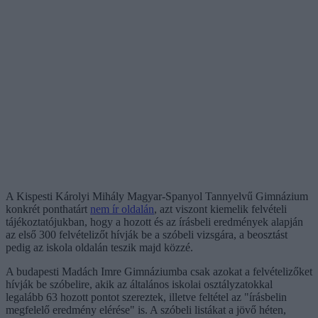
A Kispesti Károlyi Mihály Magyar-Spanyol Tannyelvű Gimnázium
konkrét ponthatárt
nem ír oldalán
, azt viszont kiemelik felvételi
tájékoztatójukban, hogy a hozott és az írásbeli eredmények alapján
az első 300 felvételizőt hívják be a szóbeli vizsgára, a beosztást
pedig az iskola oldalán teszik majd közzé.
A budapesti Madách Imre Gimnáziumba csak azokat a felvételizőket
hívják be szóbelire, akik az általános iskolai osztályzatokkal
legalább 63 hozott pontot szereztek, illetve feltétel az "írásbelin
megfelelő eredmény elérése" is. A szóbeli listákat a jövő héten,