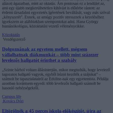
alázott ágazatban, mint az oktatás. Ám pontosan ez a lendület az,
ami egy újabb megkerülhetetlen kihívást is előtérbe rántott: az
érdemi társadalmi egyeztetés ígéretének beváltását, vagy más szóval
„kényszerét”. Ennek, az amúgy pozitív stressznek a kezeléséhez
igyekszem az alábbiakban szempontokat adni. Hana György
humánökológus, közoktatási vezető véleménycikke.
Közoktatás
Vendégszerző
Dolgoznának az egyetem mellett, mégsem
vállalhatnak diákmunkát – több mint százezer
levelezős hallgatót érinthet a szabály
„Szinte bárhol voltam állásinterjún, mikor megtudták, hogy levelező
tagozatos hallgató vagyok, egyből húzni kezdték a szájukat” –
számolt be tapasztalatairól az Eduline-nak egy egyetemista. Példája
azonban korántsem egyedi: több levelezős hallgató számolt be
hasonló nehézségekről.
Campus life
Kovács Dóri
Eltörölnék a 45 perces iskola-előkészítőt, újra az