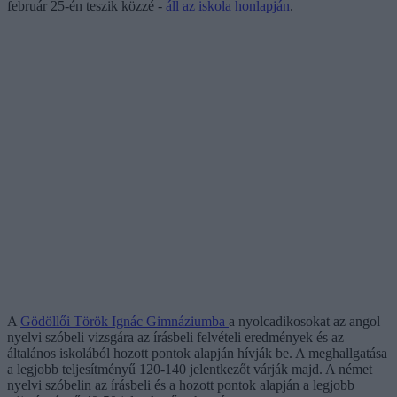
február 25-én teszik közzé -
áll az iskola honlapján
.
A
Gödöllői Török Ignác Gimnáziumba
a nyolcadikosokat az angol
nyelvi szóbeli vizsgára az írásbeli felvételi eredmények és az
általános iskolából hozott pontok alapján hívják be. A meghallgatása
a legjobb teljesítményű 120-140 jelentkezőt várják majd. A német
nyelvi szóbelin az írásbeli és a hozott pontok alapján a legjobb