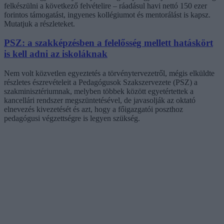
felkészülni a következő felvételire – ráadásul havi nettó 150 ezer
forintos támogatást, ingyenes kollégiumot és mentorálást is kapsz.
Mutatjuk a részleteket.
PSZ: a szakképzésben a felelősség mellett hatáskört
is kell adni az iskoláknak
Nem volt közvetlen egyeztetés a törvénytervezetről, mégis elküldte
részletes észrevételeit a Pedagógusok Szakszervezete (PSZ) a
szakminisztériumnak, melyben többek között egyetértettek a
kancellári rendszer megszüntetésével, de javasolják az oktató
elnevezés kivezetését és azt, hogy a főigazgatói poszthoz
pedagógusi végzettségre is legyen szükség.