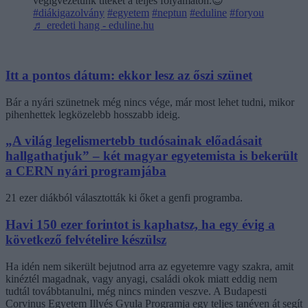
végigvezetünk titeket a teljes folyamaton.😉
#diákigazolvány
#egyetem
#neptun
#eduline
#foryou
♬ eredeti hang - eduline.hu
Itt a pontos dátum: ekkor lesz az őszi szünet
Bár a nyári szünetnek még nincs vége, már most lehet tudni, mikor
pihenhettek legközelebb hosszabb ideig.
„A világ legelismertebb tudósainak előadásait
hallgathatjuk” – két magyar egyetemista is bekerült
a CERN nyári programjába
21 ezer diákból választották ki őket a genfi programba.
Havi 150 ezer forintot is kaphatsz, ha egy évig a
következő felvételire készülsz
Ha idén nem sikerült bejutnod arra az egyetemre vagy szakra, amit
kinéztél magadnak, vagy anyagi, családi okok miatt eddig nem
tudtál továbbtanulni, még nincs minden veszve. A Budapesti
Corvinus Egyetem Illyés Gyula Programja egy teljes tanéven át segít