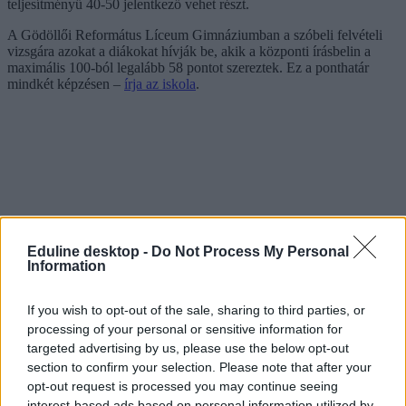
teljesítményű 40-50 jelentkező vehet részt.
A Gödöllői Református Líceum Gimnáziumban a szóbeli felvételi
vizsgára azokat a diákokat hívják be, akik a központi írásbelin a
maximális 100-ból legalább 58 pontot szereztek. Ez a ponthatár
mindkét képzésen –
írja az iskola
.
Miért "néma" a magyarok fele?
Eduline desktop -
Do Not Process My Personal
Information
Érdemes-e már gyerekkorban elkezdeni a nyelvtanulást? Mire jó a
„babaangol” és az „ovis német”? Milyen két tannyelvű iskolák
If you wish to opt-out of the sale, sharing to third parties, or
működnek Budapesten, és milyen képzést kínálnak? Mennyibe
kerül a nulláról eljutni a B2-es szintig? Ezeket a kérdéseket is
processing of your personal or sensitive information for
megválaszoljuk a
HVG Nyelvtanulás 2022 kiadványában
, amely a
targeted advertising by us, please use the below opt-out
nyelvvizsga előtt állóknak is segít.
section to confirm your selection. Please note that after your
opt-out request is processed you may continue seeing
<### articleImage ImageID= CMSCaption="[[ Képelem () ]]"
interest-based ads based on personal information utilized by