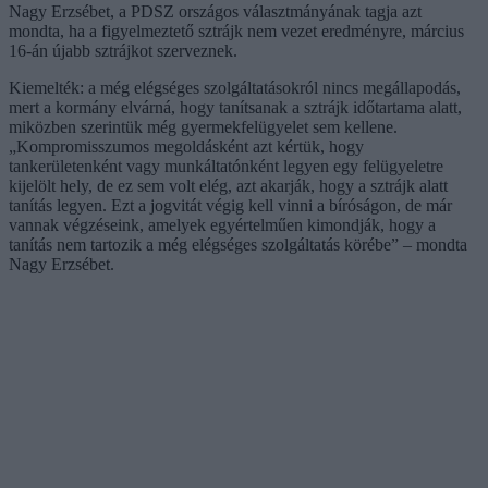
Nagy Erzsébet, a PDSZ országos választmányának tagja azt
mondta, ha a figyelmeztető sztrájk nem vezet eredményre, március
16-án újabb sztrájkot szerveznek.
Kiemelték: a még elégséges szolgáltatásokról nincs megállapodás,
mert a kormány elvárná, hogy tanítsanak a sztrájk időtartama alatt,
miközben szerintük még gyermekfelügyelet sem kellene.
„Kompromisszumos megoldásként azt kértük, hogy
tankerületenként vagy munkáltatónként legyen egy felügyeletre
kijelölt hely, de ez sem volt elég, azt akarják, hogy a sztrájk alatt
tanítás legyen. Ezt a jogvitát végig kell vinni a bíróságon, de már
vannak végzéseink, amelyek egyértelműen kimondják, hogy a
tanítás nem tartozik a még elégséges szolgáltatás körébe” – mondta
Nagy Erzsébet.