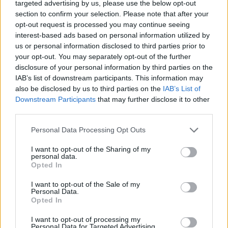
targeted advertising by us, please use the below opt-out
section to confirm your selection. Please note that after your
opt-out request is processed you may continue seeing
interest-based ads based on personal information utilized by
us or personal information disclosed to third parties prior to
your opt-out. You may separately opt-out of the further
disclosure of your personal information by third parties on the
IAB’s list of downstream participants. This information may
also be disclosed by us to third parties on the
IAB’s List of
Downstream Participants
that may further disclose it to other
third parties.
Pedagógusok Szakszervezete
Personal Data Processing Opt Outs
Pedagógusok Demokratikus Szakszervezete
tanári fizetés
I want to opt-out of the Sharing of my
tanári bértábla
personal data.
tanár sztrájk
Opted In
pedagógus sztrájk
tanári béremelés 2022
I want to opt-out of the Sale of my
Personal Data.
Opted In
I want to opt-out of processing my
Personal Data for Targeted Advertising.