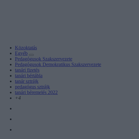
Közoktatás
Egyéb
Pedagógusok Szakszervezete
Pedagógusok Demokratikus Szakszervezete
tanári fizetés
tanári bértábla
tanár sztrájk
pedagógus sztrájk
tanári béremelés 2022
+4