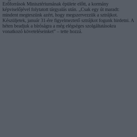
Erőforrások Minisztériumának épülete előtt, a kormány
képviselőjével folytatott tárgyalás után. „Csak egy út maradt:
mindent megteszünk azért, hogy megszervezzük a sztrájkot.
Készüljetek, január 31-ére figyelmeztető sztrájkot fogunk hirdetni. A
héten beadjuk a bíróságra a még elégséges szolgáltatásokra
vonatkozó követeléseinket” – tette hozzá.