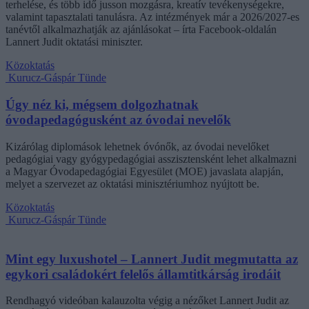
terhelése, és több idő jusson mozgásra, kreatív tevékenységekre,
valamint tapasztalati tanulásra. Az intézmények már a 2026/2027-es
tanévtől alkalmazhatják az ajánlásokat – írta Facebook-oldalán
Lannert Judit oktatási miniszter.
Közoktatás
Kurucz-Gáspár Tünde
Úgy néz ki, mégsem dolgozhatnak
óvodapedagógusként az óvodai nevelők
Kizárólag diplomások lehetnek óvónők, az óvodai nevelőket
pedagógiai vagy gyógypedagógiai asszisztensként lehet alkalmazni
a Magyar Óvodapedagógiai Egyesület (MOE) javaslata alapján,
melyet a szervezet az oktatási minisztériumhoz nyújtott be.
Közoktatás
Kurucz-Gáspár Tünde
Mint egy luxushotel – Lannert Judit megmutatta az
egykori családokért felelős államtitkárság irodáit
Rendhagyó videóban kalauzolta végig a nézőket Lannert Judit az