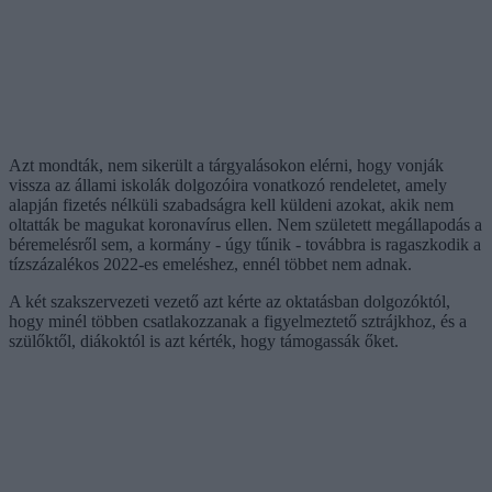
Azt mondták, nem sikerült a tárgyalásokon elérni, hogy vonják
vissza az állami iskolák dolgozóira vonatkozó rendeletet, amely
alapján fizetés nélküli szabadságra kell küldeni azokat, akik nem
oltatták be magukat koronavírus ellen. Nem született megállapodás a
béremelésről sem, a kormány - úgy tűnik - továbbra is ragaszkodik a
tízszázalékos 2022-es emeléshez, ennél többet nem adnak.
A két szakszervezeti vezető azt kérte az oktatásban dolgozóktól,
hogy minél többen csatlakozzanak a figyelmeztető sztrájkhoz, és a
szülőktől, diákoktól is azt kérték, hogy támogassák őket.