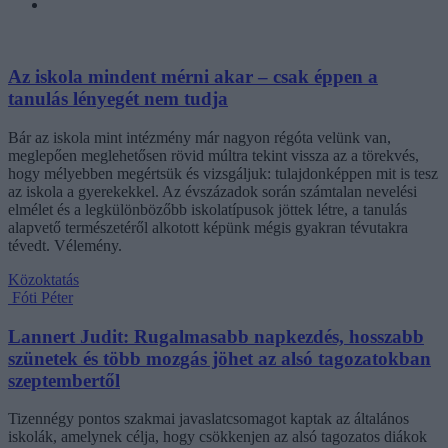
Az iskola mindent mérni akar – csak éppen a
tanulás lényegét nem tudja
Bár az iskola mint intézmény már nagyon régóta velünk van,
meglepően meglehetősen rövid múltra tekint vissza az a törekvés,
hogy mélyebben megértsük és vizsgáljuk: tulajdonképpen mit is tesz
az iskola a gyerekekkel. Az évszázadok során számtalan nevelési
elmélet és a legkülönbözőbb iskolatípusok jöttek létre, a tanulás
alapvető természetéről alkotott képünk mégis gyakran tévutakra
tévedt. Vélemény.
Közoktatás
Fóti Péter
Lannert Judit: Rugalmasabb napkezdés, hosszabb
szünetek és több mozgás jöhet az alsó tagozatokban
szeptembertől
Tizennégy pontos szakmai javaslatcsomagot kaptak az általános
iskolák, amelynek célja, hogy csökkenjen az alsó tagozatos diákok