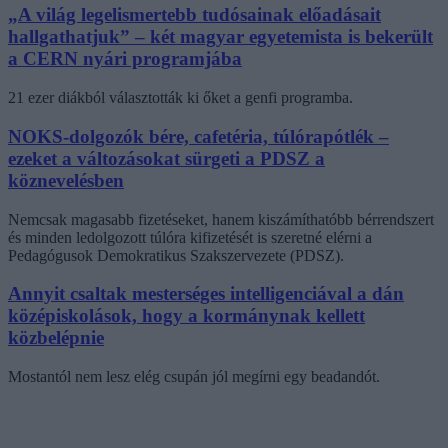
„A világ legelismertebb tudósainak előadásait
hallgathatjuk” – két magyar egyetemista is bekerült
a CERN nyári programjába
21 ezer diákból választották ki őket a genfi programba.
NOKS-dolgozók bére, cafetéria, túlórapótlék –
ezeket a változásokat sürgeti a PDSZ a
köznevelésben
Nemcsak magasabb fizetéseket, hanem kiszámíthatóbb bérrendszert
és minden ledolgozott túlóra kifizetését is szeretné elérni a
Pedagógusok Demokratikus Szakszervezete (PDSZ).
Annyit csaltak mesterséges intelligenciával a dán
középiskolások, hogy a kormánynak kellett
közbelépnie
Mostantól nem lesz elég csupán jól megírni egy beadandót.