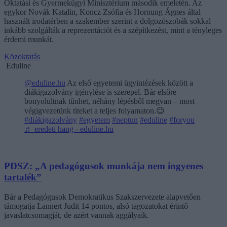
Oktatási és Gyermekügyi Minisztérium második emeletén. Az
egykor Novák Katalin, Koncz Zsófia és Hornung Ágnes által
használt irodatérben a szakember szerint a dolgozószobák sokkal
inkább szolgálták a reprezentációt és a szépítkezést, mint a tényleges
érdemi munkát.
Közoktatás
Eduline
@eduline.hu
Az első egyetemi ügyintézések között a
diákigazolvány igénylése is szerepel. Bár elsőre
bonyolultnak tűnhet, néhány lépésből megvan – most
végigvezetünk titeket a teljes folyamaton.😉
#diákigazolvány
#egyetem
#neptun
#eduline
#foryou
♬ eredeti hang - eduline.hu
PDSZ: „A pedagógusok munkája nem ingyenes
tartalék”
Bár a Pedagógusok Demokratikus Szakszervezete alapvetően
támogatja Lannert Judit 14 pontos, alsó tagozatokat érintő
javaslatcsomagját, de azért vannak aggályaik.