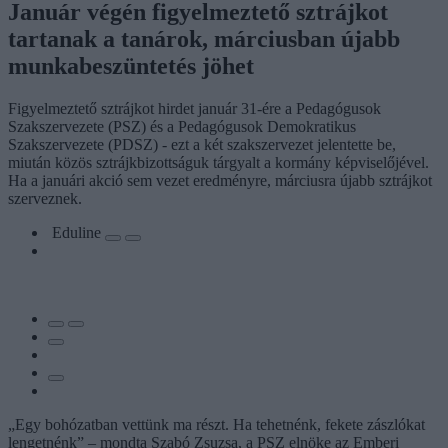
Január végén figyelmeztető sztrájkot
tartanak a tanárok, márciusban újabb
munkabeszüntetés jöhet
Figyelmeztető sztrájkot hirdet január 31-ére a Pedagógusok
Szakszervezete (PSZ) és a Pedagógusok Demokratikus
Szakszervezete (PDSZ) - ezt a két szakszervezet jelentette be,
miután közös sztrájkbizottságuk tárgyalt a kormány képviselőjével.
Ha a januári akció sem vezet eredményre, márciusra újabb sztrájkot
szerveznek.
Eduline
„Egy bohózatban vettünk ma részt. Ha tehetnénk, fekete zászlókat
lengetnénk” – mondta Szabó Zsuzsa, a PSZ elnöke az Emberi