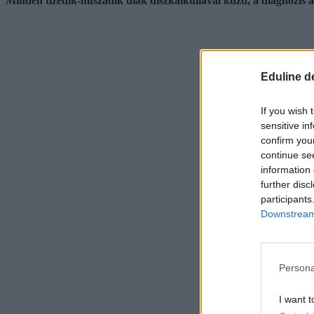
Minden tizedik-huszadik diák diszkalkuliával küzd, a diagnózis 
Eduline d
If you wish 
sensitive in
confirm you
continue se
information 
further disc
participants
Downstream 
Persona
I want t