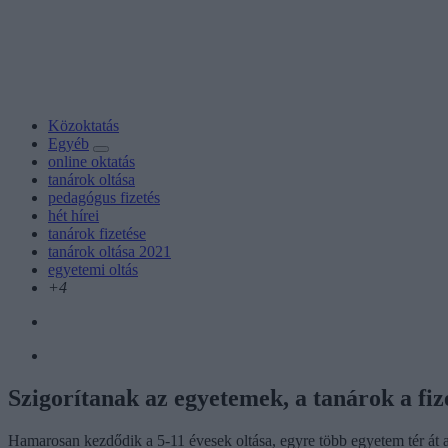
Közoktatás
Egyéb
online oktatás
tanárok oltása
pedagógus fizetés
hét hírei
tanárok fizetése
tanárok oltása 2021
egyetemi oltás
+4
Szigorítanak az egyetemek, a tanárok a fiz
Hamarosan kezdődik a 5-11 évesek oltása, egyre több egyetem tér át az