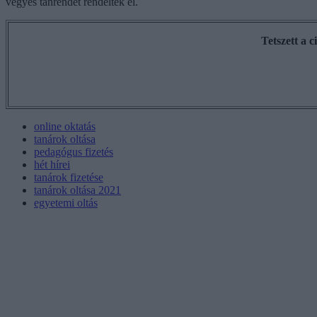
vegyes tanrendet rendeltek el.
Tetszett a 
online oktatás
tanárok oltása
pedagógus fizetés
hét hírei
tanárok fizetése
tanárok oltása 2021
egyetemi oltás