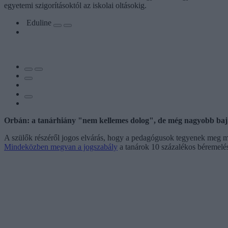
egyetemi szigorításoktól az iskolai oltásokig.
Eduline
Orbán: a tanárhiány "nem kellemes dolog", de még nagyobb baj
A szülők részéről jogos elvárás, hogy a pedagógusok tegyenek meg m
Mindeközben megvan a jogszabály
a tanárok 10 százalékos béremelés