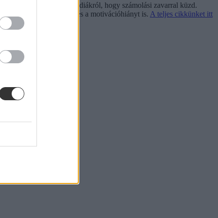
olcadikosként derül ki egy diákról, hogy számolási zavarral küzd.
ran kialakuló önbizalom- és a motivációhiányt is.
A teljes cikkünket itt