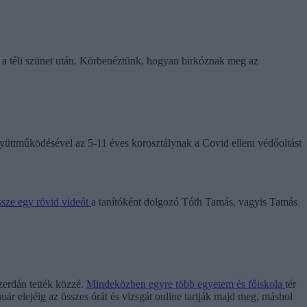
s a téli szünet után. Körbenéztünk, hogyan birkóznak meg az
yüttműködésével az 5-11 éves korosztálynak a Covid elleni védőoltást
össze egy rövid videót
a tanítóként dolgozó Tóth Tamás, vagyis Tamás
erdán tették közzé.
Mindeközben egyre több egyetem és főiskola
tér
ár elejéig az összes órát és vizsgát online tartják majd meg, máshol