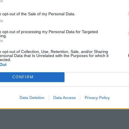
In
égis előfordul, hogy a diagnózis éveket késik, és csak hetedikesként-ny
 kap, az nemcsak matematikából teljesít majd jobban. Megspórolja a gyak
o opt-out of the Sale of my Personal Data.
In
to opt-out of processing my Personal Data for Targeted
ing.
In
o opt-out of Collection, Use, Retention, Sale, and/or Sharing
rvány ellen az európai iskolák
ersonal Data that Is Unrelated with the Purposes for which it
lected.
Out
CONFIRM
Data Deletion
Data Access
Privacy Policy