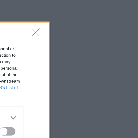
sonal or
ection to
ou may
 personal
out of the
 downstream
B’s List of