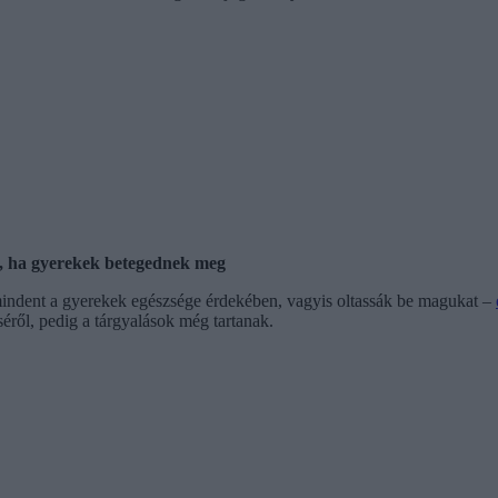
, ha gyerekek betegednek meg
indent a gyerekek egészsége érdekében, vagyis oltassák be magukat –
éről, pedig a tárgyalások még tartanak.