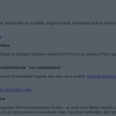
ző, máshol már azt is tudják, hogyan fognak folytatódik majd az oktatá
a
oltása
állítani az Európai Unióban a német BioNTech és az amerikai Pfizer eg
zekből készült "vers mindenkinek"
 hasonló kommenteket kapnak nap mint nap a tanárok.
Ezekből állított 
i iskola áll az élen
kat
yetem Bölcsészettudományi Karán – az erről szóló dékáni utasítás sz
a és az egyre növekvő esetszámok miatt. Van olyan intézmény, ahol janu