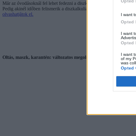
Opted 
Már az óvodásoknál fel lehet fedezni a diszkalkuliára utaló jeleket, m
Pedig akinél időben felismerik a diszkalkuliát, és megfelelő terápiát
olvashatjátok el.
I want t
Opted 
I want 
Advertis
Opted 
I want t
Oltás, maszk, karantén: változatos megoldásokkal harcolnak a já
of my P
was col
Opted 