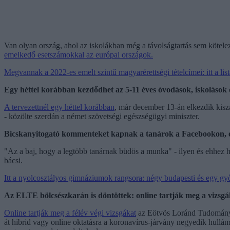
Van olyan ország, ahol az iskolákban még a távolságtartás sem kötele
emelkedő esetszámokkal az európai országok.
Megvannak a 2022-es emelt szintű magyarérettségi tételcímei: itt a list
Egy héttel korábban kezdődhet az 5-11 éves óvodások, iskolások 
A tervezettnél egy héttel korábban
, már december 13-án elkezdik kisz
- közölte szerdán a német szövetségi egészségügyi miniszter.
Bicskanyitogató kommenteket kapnak a tanárok a Facebookon, e
"Az a baj, hogy a legtöbb tanárnak büdös a munka" - ilyen és ehhez
bácsi.
Itt a nyolcosztályos gimnáziumok rangsora: négy budapesti és egy győr
Az ELTE bölcsészkarán is döntöttek: online tartják meg a vizsgá
Online tartják meg a félév végi vizsgákat
az Eötvös Loránd Tudományeg
át hibrid vagy online oktatásra a koronavírus-járvány negyedik hullám