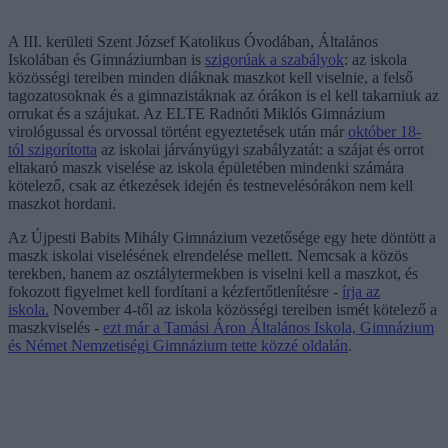
A III. kerületi Szent József Katolikus Óvodában, Általános
Iskolában és Gimnáziumban is
szigorúak a szabályok
: az iskola
közösségi tereiben minden diáknak maszkot kell viselnie, a felső
tagozatosoknak és a gimnazistáknak az órákon is el kell takarniuk az
orrukat és a szájukat. Az ELTE Radnóti Miklós Gimnázium
virológussal és orvossal történt egyeztetések után már
október 18-
tól szigorította
az iskolai járványügyi szabályzatát: a szájat és orrot
eltakaró maszk viselése az iskola épületében mindenki számára
kötelező, csak az étkezések idején és testnevelésórákon nem kell
maszkot hordani.
Az Újpesti Babits Mihály Gimnázium vezetősége egy hete döntött a
maszk iskolai viselésének elrendelése mellett. Nemcsak a közös
terekben, hanem az osztálytermekben is viselni kell a maszkot, és
fokozott figyelmet kell fordítani a kézfertőtlenítésre -
írja az
iskola.
November 4-től az iskola közösségi tereiben ismét kötelező a
maszkviselés -
ezt már a Tamási Áron Általános Iskola, Gimnázium
és Német Nemzetiségi Gimnázium tette közzé oldalán
.