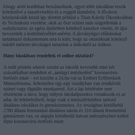
Ahogy arról korábban beszámoltunk, egyre több iskolában teszik
kötelezővé a maszkviselést és a reggeli lázmérést. A fővárosi
középiskolák közül így döntött például a Than Károly Ökoiskolában
és Technikum vezetése, akik az őszi szünet után szigorítottak a
szabályzaton: az egész épületben kötelező maszkot viselni, és újra
bevezették a testhőmérséklet-mérést. A járványügyi előírásokat
tartalmazó dokumentum arra is kitér, hogy az oktatóknak kötelező
másfél méteres távolságot tartaniuk a diákoktól az órákon.
Hány iskolában rendeltek el online oktatást?
A múlt pénteki adatok szerint az iskolák kevesebb mint két
százalékában rendeltek el „tanügyi intézkedést” koronavírus-
fertőzés miatt – ezt közölte a 24.hu-val az Emberi Erőforrások
Minisztériuma. Jellemzően egy-egy osztályban van rendkívüli
szünet vagy digitális munkarend. Azt a lap kérdésére sem
részletezte a tárca, hogy milyen iskolatípusokra vonatkozik ez az
adat, de feltételezhető, hogy csak a minisztériumhoz tartozó
általános iskolákra és gimnáziumokra. Az országban körülbelül
2700 állami fenntartású általános iskola és 310 állami fenntartású
gimnázium van, ez alapján körülbelül hatvan intézményben kellett
lépni koronavírus-fertőzés miatt.