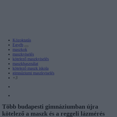
Közoktatás
Egyéb
maszkok
maszkviselés
kötelező maszkviselés
maszkhasználat
kötelező maszk iskola
gimnáziumi maszkviselés
+3
Több budapesti gimnáziumban újra
kötelező a maszk és a reggeli lázmérés