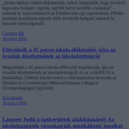
„Szinte bárhol voltam állásinterjún, mikor megtudták, hogy levelező
tagozatos hallgató vagyok, egyből húzni kezdték a szájukat” –
számolt be tapasztalatairól az Eduline-nak egy egyetemista. Példája
azonban korántsem egyedi: több levelezős hallgató számolt be
hasonló nehézségekről.
Campus life
Kovács Dóri
Eltörölnék a 45 perces iskola-előkészítőt, újra az
óvodák dönthetnének az iskolaérettségről
Megszűnhet a 45 perces iskola-előkészítő foglalkozás, újra az
óvodák dönthetnének az iskolaérettségről, és az oviKRÉTA is
átalakulhat. Többek között ezeket a változtatásokat javasolta az
Oktatási és Gyermekügyi Minisztériumnak a Magyar
Óvodapedagógiai Egyesület.
Közoktatás
Kovács Dóri
Lannert Judit a tankerületek átalakításáról: Az
iskolaigazgatók visszakapják munkáltatói jogaikat