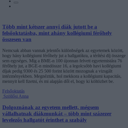
Több mint kétszer annyi diák jutott be a
felsőoktatásba, mint ahány kollégiumi férőhely
összesen van
Nemcsak abban vannak jelentős különbségek az egyetemek között,
hogy hány kollégiumi férőhely jut a hallgatókra, a térítési díj összege
sem egységes. Míg a BME-n 100 újonnan felvett egyetemistára 76
férőhely jut, a BGE-n mindössze 16, a legolcsóbb havi kollégiumi
díjak pedig 9300 és 25 500 forint között mozognak a vizsgált
intézményekben. Megnéztük, hol mekkora a kollégiumi kapacitás,
mennyit kell fizetni, és mi alapján dől el, hogy ki költözhet be.
Felsőoktatás
Szöllősi Anna
Dolgoznának az egyetem mellett, mégsem
vállalhatnak diákmunkát – több mint százezer
levelezős hallgatót érinthet a szabály