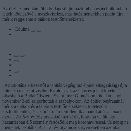
Az őszi szünet után több budapesti gimnáziumban és technikumban
tették kötelezővé a maszkviselést, más intézményekben pedig újra
mérik reggelente a diákok testhőmérsékletét.
Eduline
„Az iskolába érkezéstől a tanítás végéig (az épület elhagyásáig) újra
kötelező maszkot viselni. Ez alól csak az étkezés jelent kivételt” –
olvasható a Budai Ciszterci Szent Imre Gimnázium oldalán, ahol
november 3-tól szigorítottak a szabályokon. Az épület bejáratainál
mérik a diákok és a tanárok testhőmérsékletét, kötelező a
kézfertőtlenítés, és az órák után fertőtlenítik a padokat és a tanári
asztalt. Az 5-6. évfolyamosoktól azt kérik, hogy ha velük egy
háztartásban élő személy fertőződik meg koronavírussal, tíz napig ne
menjenek iskolába. A 7-12. évfolyamosok ilyen esetben azonban