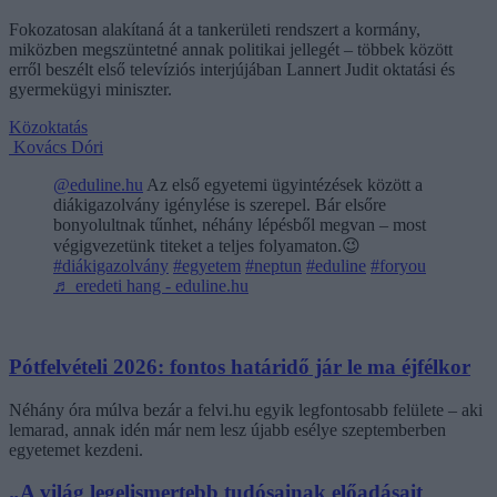
Fokozatosan alakítaná át a tankerületi rendszert a kormány,
miközben megszüntetné annak politikai jellegét – többek között
erről beszélt első televíziós interjújában Lannert Judit oktatási és
gyermekügyi miniszter.
Közoktatás
Kovács Dóri
@eduline.hu
Az első egyetemi ügyintézések között a
diákigazolvány igénylése is szerepel. Bár elsőre
bonyolultnak tűnhet, néhány lépésből megvan – most
végigvezetünk titeket a teljes folyamaton.😉
#diákigazolvány
#egyetem
#neptun
#eduline
#foryou
♬ eredeti hang - eduline.hu
Pótfelvételi 2026: fontos határidő jár le ma éjfélkor
Néhány óra múlva bezár a felvi.hu egyik legfontosabb felülete – aki
lemarad, annak idén már nem lesz újabb esélye szeptemberben
egyetemet kezdeni.
„A világ legelismertebb tudósainak előadásait