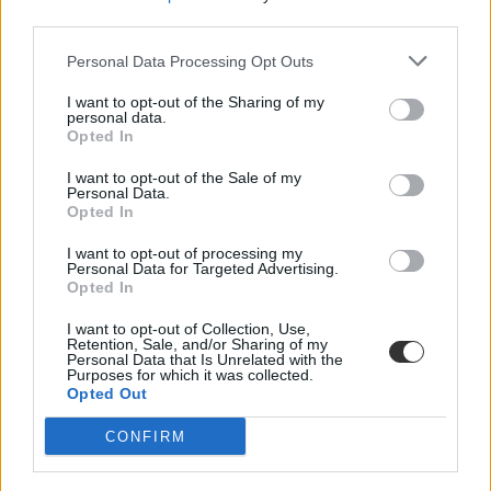
third parties.
Personal Data Processing Opt Outs
I want to opt-out of the Sharing of my
personal data.
Opted In
I want to opt-out of the Sale of my
Personal Data.
Opted In
I want to opt-out of processing my
Personal Data for Targeted Advertising.
Opted In
maszkok
I want to opt-out of Collection, Use,
maszkviselés
Retention, Sale, and/or Sharing of my
kötelező maszkviselés
Personal Data that Is Unrelated with the
maszkhasználat
Purposes for which it was collected.
kötelező maszk iskola
Opted Out
gimnáziumi maszkviselés
CONFIRM