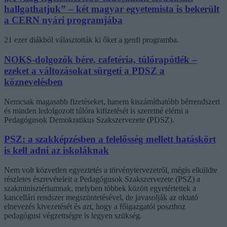
hallgathatjuk” – két magyar egyetemista is bekerült
a CERN nyári programjába
21 ezer diákból választották ki őket a genfi programba.
NOKS-dolgozók bére, cafetéria, túlórapótlék –
ezeket a változásokat sürgeti a PDSZ a
köznevelésben
Nemcsak magasabb fizetéseket, hanem kiszámíthatóbb bérrendszert
és minden ledolgozott túlóra kifizetését is szeretné elérni a
Pedagógusok Demokratikus Szakszervezete (PDSZ).
PSZ: a szakképzésben a felelősség mellett hatáskört
is kell adni az iskoláknak
Nem volt közvetlen egyeztetés a törvénytervezetről, mégis elküldte
részletes észrevételeit a Pedagógusok Szakszervezete (PSZ) a
szakminisztériumnak, melyben többek között egyetértettek a
kancellári rendszer megszüntetésével, de javasolják az oktató
elnevezés kivezetését és azt, hogy a főigazgatói poszthoz
pedagógusi végzettségre is legyen szükség.