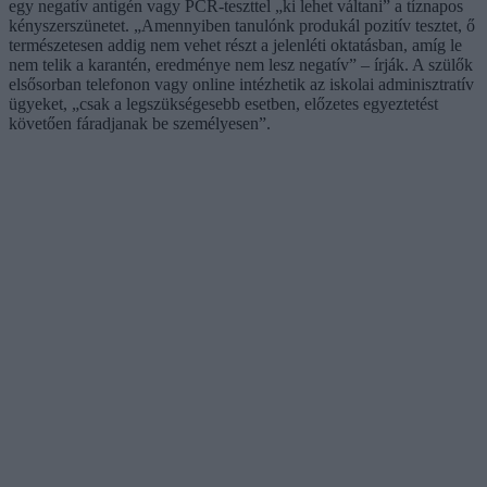
egy negatív antigén vagy PCR-teszttel „ki lehet váltani” a tíznapos
kényszerszünetet. „Amennyiben tanulónk produkál pozitív tesztet, ő
természetesen addig nem vehet részt a jelenléti oktatásban, amíg le
nem telik a karantén, eredménye nem lesz negatív” – írják. A szülők
elsősorban telefonon vagy online intézhetik az iskolai adminisztratív
ügyeket, „csak a legszükségesebb esetben, előzetes egyeztetést
követően fáradjanak be személyesen”.