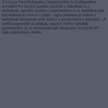
A Lónyay Utcai Református Gimnáziumban és Kollégiumban
november 8-a óta kell maszkot viselniük a diákoknak és a
tanároknak, egyelőre azonban a tantermekben és az ebédlőben nem
kell eltakarni az orrot és a szájat – egész pontosan az órákon a
tanároknak dönthetnek arról, kérik-e a maszkviselést a diákoktól. „A
szülők/nagyszülők az aulában, maszkot viselve várhatják
gyermekeiket, de az iskolaépület más részeit nem kereshetik fel” –
írják a gimnázium oldalán.