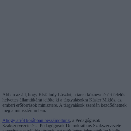
Abban az áll, hogy Kisfaludy Lászlót, a tárca köznevelésért felelős
helyettes államtitkárát jelölte ki a tárgyalásokra Kásler Miklós, az
emberi erőforrások minisztere. A tárgyalások szerdán kezdődhetnek
meg a minisztériumban.
Ahogy arról korábban beszámoltunk
, a Pedagógusok
Szakszervezete és a Pedagógusok Demokratikus Szakszervezete
egyesítette sztrájkbizottságát, ezt múlt héten jelentették be közös