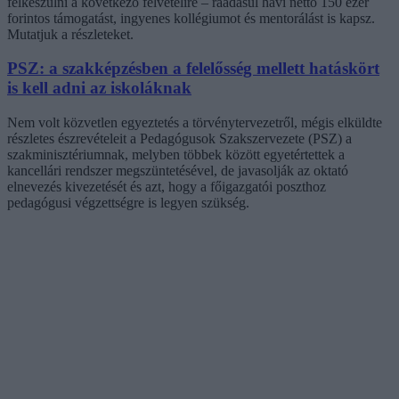
felkészülni a következő felvételire – ráadásul havi nettó 150 ezer
forintos támogatást, ingyenes kollégiumot és mentorálást is kapsz.
Mutatjuk a részleteket.
PSZ: a szakképzésben a felelősség mellett hatáskört
is kell adni az iskoláknak
Nem volt közvetlen egyeztetés a törvénytervezetről, mégis elküldte
részletes észrevételeit a Pedagógusok Szakszervezete (PSZ) a
szakminisztériumnak, melyben többek között egyetértettek a
kancellári rendszer megszüntetésével, de javasolják az oktató
elnevezés kivezetését és azt, hogy a főigazgatói poszthoz
pedagógusi végzettségre is legyen szükség.