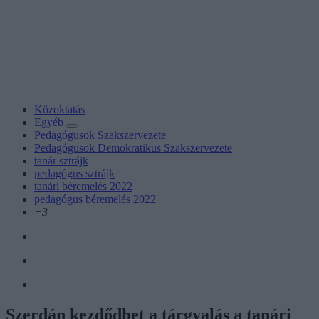
Közoktatás
Egyéb
Pedagógusok Szakszervezete
Pedagógusok Demokratikus Szakszervezete
tanár sztrájk
pedagógus sztrájk
tanári béremelés 2022
pedagógus béremelés 2022
+3
Szerdán kezdődhet a tárgyalás a tanári