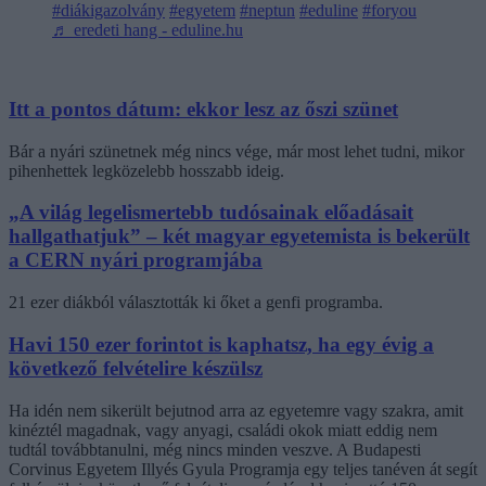
#diákigazolvány
#egyetem
#neptun
#eduline
#foryou
♬ eredeti hang - eduline.hu
Itt a pontos dátum: ekkor lesz az őszi szünet
Bár a nyári szünetnek még nincs vége, már most lehet tudni, mikor
pihenhettek legközelebb hosszabb ideig.
„A világ legelismertebb tudósainak előadásait
hallgathatjuk” – két magyar egyetemista is bekerült
a CERN nyári programjába
21 ezer diákból választották ki őket a genfi programba.
Havi 150 ezer forintot is kaphatsz, ha egy évig a
következő felvételire készülsz
Ha idén nem sikerült bejutnod arra az egyetemre vagy szakra, amit
kinéztél magadnak, vagy anyagi, családi okok miatt eddig nem
tudtál továbbtanulni, még nincs minden veszve. A Budapesti
Corvinus Egyetem Illyés Gyula Programja egy teljes tanéven át segít