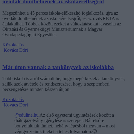
óvodák dönthetnének az iskolaérettségről
Megszűnhet a 45 perces iskola-előkészítő foglalkozás, újra az
óvodák dönthetnének az iskolaérettségről, és az oviKRÉTA is
átalakulhat. Többek között ezeket a változtatásokat javasolta az
Oktatási és Gyermekügyi Minisztériumnak a Magyar
Óvodapedagógiai Egyesület.
Közoktatás
Kovács Dóri
Már úton vannak a tankönyvek az iskolákba
Több iskola is arról számolt be, hogy megérkeztek a tankönyvek,
zajlik azok átvétele és rendszerezése, hogy a szeptemberi
becsengetésre minden készen álljon.
Közoktatás
Kovács Dóri
@eduline.hu
Az első egyetemi ügyintézések között a
diákigazolvány igénylése is szerepel. Bár elsőre
bonyolultnak tűnhet, néhány lépésből megvan – most
végigvezetünk titeket a teljes folyamaton.😉