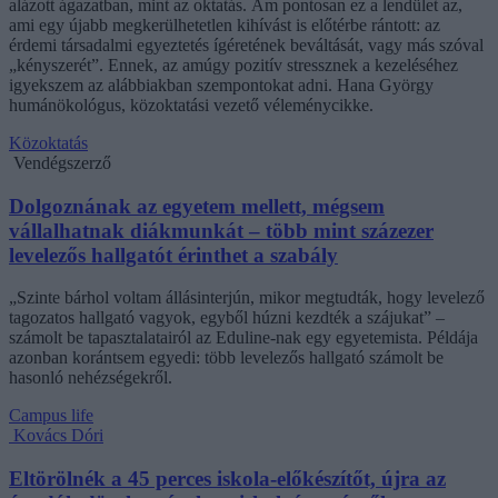
alázott ágazatban, mint az oktatás. Ám pontosan ez a lendület az,
ami egy újabb megkerülhetetlen kihívást is előtérbe rántott: az
érdemi társadalmi egyeztetés ígéretének beváltását, vagy más szóval
„kényszerét”. Ennek, az amúgy pozitív stressznek a kezeléséhez
igyekszem az alábbiakban szempontokat adni. Hana György
humánökológus, közoktatási vezető véleménycikke.
Közoktatás
Vendégszerző
Dolgoznának az egyetem mellett, mégsem
vállalhatnak diákmunkát – több mint százezer
levelezős hallgatót érinthet a szabály
„Szinte bárhol voltam állásinterjún, mikor megtudták, hogy levelező
tagozatos hallgató vagyok, egyből húzni kezdték a szájukat” –
számolt be tapasztalatairól az Eduline-nak egy egyetemista. Példája
azonban korántsem egyedi: több levelezős hallgató számolt be
hasonló nehézségekről.
Campus life
Kovács Dóri
Eltörölnék a 45 perces iskola-előkészítőt, újra az