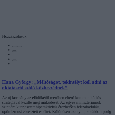
Hozzászólások
Hana György: „Méltóságot, tekintélyt kell adni az
oktatásról szóló közbeszédnek”
Az új kormány az elődökétől merőben eltérő kommunikációs
stratégiával kezdte meg működését. Az egyes minisztériumok
szintjére kiterjesztett hiperaktivitás érezhetően felszabadulást,
optimizmust ébresztett és éltet. Különösen az olyan, korábban porig