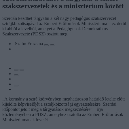
szakszervezetek és a minisztérium között
Szerdán kezdhet tárgyalni a két nagy pedagógus-szakszervezet
sztrájkbizottságával az Emberi Erőforrások Minisztériuma – ez derül
ki abból a levélből, amelyet a Pedagógusok Demokratikus
Szakszervezete (PDSZ) osztott meg.
Szabó Fruzsina
„A kormány a sztrájktörvényben meghatározott határidő letelte előtt
kijelölte képviselőjét a sztrájkbizottsági egyeztetésekre. Szerdai
időpontot jelölt meg a tárgyalások megkezdésére” – írja
közleményében a PDSZ, amelyhez csatolta az Emberi Erőforrások
Minisztériumának levelét.