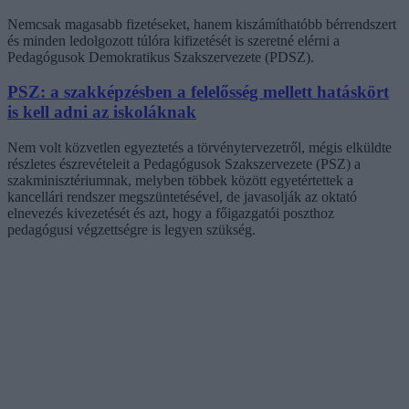
Nemcsak magasabb fizetéseket, hanem kiszámíthatóbb bérrendszert
és minden ledolgozott túlóra kifizetését is szeretné elérni a
Pedagógusok Demokratikus Szakszervezete (PDSZ).
PSZ: a szakképzésben a felelősség mellett hatáskört
is kell adni az iskoláknak
Nem volt közvetlen egyeztetés a törvénytervezetről, mégis elküldte
részletes észrevételeit a Pedagógusok Szakszervezete (PSZ) a
szakminisztériumnak, melyben többek között egyetértettek a
kancellári rendszer megszüntetésével, de javasolják az oktató
elnevezés kivezetését és azt, hogy a főigazgatói poszthoz
pedagógusi végzettségre is legyen szükség.