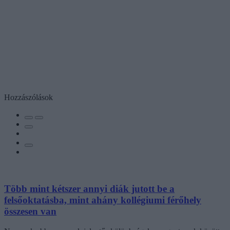
Hozzászólások
Több mint kétszer annyi diák jutott be a
felsőoktatásba, mint ahány kollégiumi férőhely
összesen van