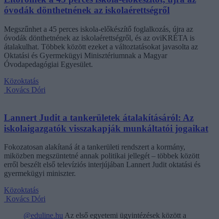
óvodák dönthetnének az iskolaérettségről
Megszűnhet a 45 perces iskola-előkészítő foglalkozás, újra az
óvodák dönthetnének az iskolaérettségről, és az oviKRÉTA is
átalakulhat. Többek között ezeket a változtatásokat javasolta az
Oktatási és Gyermekügyi Minisztériumnak a Magyar
Óvodapedagógiai Egyesület.
Közoktatás
Kovács Dóri
Lannert Judit a tankerületek átalakításáról: Az
iskolaigazgatók visszakapják munkáltatói jogaikat
Fokozatosan alakítaná át a tankerületi rendszert a kormány,
miközben megszüntetné annak politikai jellegét – többek között
erről beszélt első televíziós interjújában Lannert Judit oktatási és
gyermekügyi miniszter.
Közoktatás
Kovács Dóri
@eduline.hu
Az első egyetemi ügyintézések között a