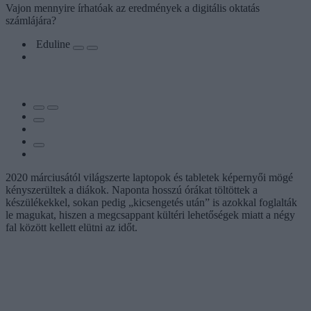
Vajon mennyire írhatóak az eredmények a digitális oktatás
számlájára?
Eduline
2020 márciusától világszerte laptopok és tabletek képernyői mögé
kényszerültek a diákok. Naponta hosszú órákat töltöttek a
készülékekkel, sokan pedig „kicsengetés után” is azokkal foglalták
le magukat, hiszen a megcsappant kültéri lehetőségek miatt a négy
fal között kellett elütni az időt.