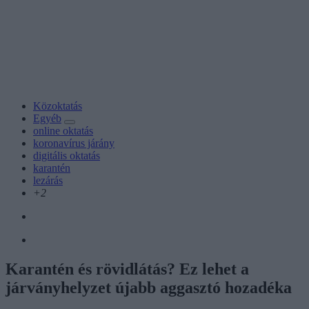
Közoktatás
Egyéb
online oktatás
koronavírus járány
digitális oktatás
karantén
lezárás
+2
Karantén és rövidlátás? Ez lehet a
járványhelyzet újabb aggasztó hozadéka