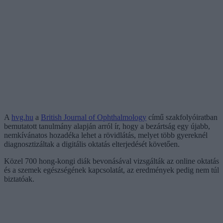
A
hvg.hu
a
British Journal of Ophthalmology
című szakfolyóiratban
bemutatott tanulmány alapján arról ír, hogy a bezártság egy újabb,
nemkívánatos hozadéka lehet a rövidlátás, melyet több gyereknél
diagnosztizáltak a digitális oktatás elterjedését követően.
Közel 700 hong-kongi diák bevonásával vizsgálták az online oktatás
és a szemek egészségének kapcsolatát, az eredmények pedig nem túl
biztatóak.