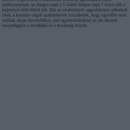
párhuzamosan, az átlagos napi 2,5 óráról átlagos napi 7 órára nőtt a
képernyő előtt töltött idő. Bár az eredmények aggodalomra adhatnak
okot, a kutatást végző szakemberek hozzátették, hogy egyelőre nem
találtak olyan bizonyítékot, ami egyértelműsítené az ok-okozati
összefüggést a rövidlátás és a bezártság között.