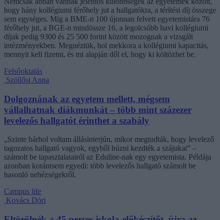
Nemcsak abban vannak jelentős különbségek az egyetemek között,
hogy hány kollégiumi férőhely jut a hallgatókra, a térítési díj összege
sem egységes. Míg a BME-n 100 újonnan felvett egyetemistára 76
férőhely jut, a BGE-n mindössze 16, a legolcsóbb havi kollégiumi
díjak pedig 9300 és 25 500 forint között mozognak a vizsgált
intézményekben. Megnéztük, hol mekkora a kollégiumi kapacitás,
mennyit kell fizetni, és mi alapján dől el, hogy ki költözhet be.
Felsőoktatás
Szöllősi Anna
Dolgoznának az egyetem mellett, mégsem
vállalhatnak diákmunkát – több mint százezer
levelezős hallgatót érinthet a szabály
„Szinte bárhol voltam állásinterjún, mikor megtudták, hogy levelező
tagozatos hallgató vagyok, egyből húzni kezdték a szájukat” –
számolt be tapasztalatairól az Eduline-nak egy egyetemista. Példája
azonban korántsem egyedi: több levelezős hallgató számolt be
hasonló nehézségekről.
Campus life
Kovács Dóri
Eltörölnék a 45 perces iskola-előkészítőt, újra az