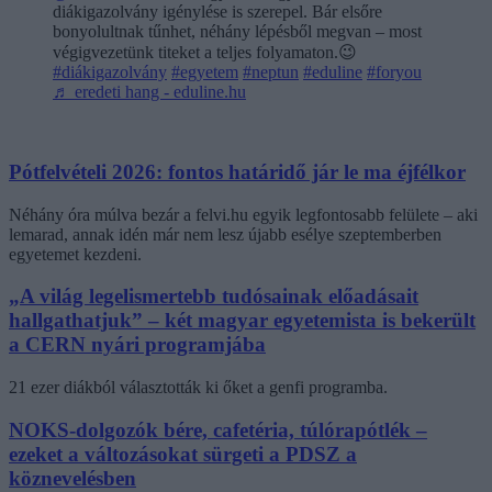
diákigazolvány igénylése is szerepel. Bár elsőre
bonyolultnak tűnhet, néhány lépésből megvan – most
végigvezetünk titeket a teljes folyamaton.😉
#diákigazolvány
#egyetem
#neptun
#eduline
#foryou
♬ eredeti hang - eduline.hu
Pótfelvételi 2026: fontos határidő jár le ma éjfélkor
Néhány óra múlva bezár a felvi.hu egyik legfontosabb felülete – aki
lemarad, annak idén már nem lesz újabb esélye szeptemberben
egyetemet kezdeni.
„A világ legelismertebb tudósainak előadásait
hallgathatjuk” – két magyar egyetemista is bekerült
a CERN nyári programjába
21 ezer diákból választották ki őket a genfi programba.
NOKS-dolgozók bére, cafetéria, túlórapótlék –
ezeket a változásokat sürgeti a PDSZ a
köznevelésben