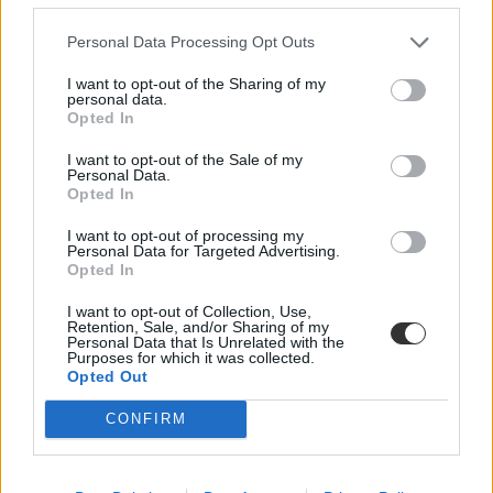
Personal Data Processing Opt Outs
I want to opt-out of the Sharing of my
personal data.
Opted In
I want to opt-out of the Sale of my
Personal Data.
Opted In
I want to opt-out of processing my
Personal Data for Targeted Advertising.
Opted In
Bezártak egy játszóteret Fejér vármegyében, mert túl
hangosak voltak a gyerekek
I want to opt-out of Collection, Use,
Retention, Sale, and/or Sharing of my
Personal Data that Is Unrelated with the
A bírói végzés azt is kimondja, hogy az újranyitás felvétele egy 10
Purposes for which it was collected.
millió forint értékű zajvédő fal felépítése lenne.
Opted Out
Közoktatás
Rodler Lili
CONFIRM