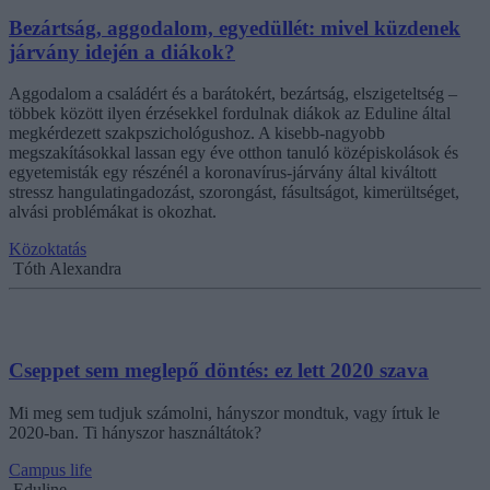
Bezártság, aggodalom, egyedüllét: mivel küzdenek
járvány idején a diákok?
Aggodalom a családért és a barátokért, bezártság, elszigeteltség –
többek között ilyen érzésekkel fordulnak diákok az Eduline által
megkérdezett szakpszichológushoz. A kisebb-nagyobb
megszakításokkal lassan egy éve otthon tanuló középiskolások és
egyetemisták egy részénél a koronavírus-járvány által kiváltott
stressz hangulatingadozást, szorongást, fásultságot, kimerültséget,
alvási problémákat is okozhat.
Közoktatás
Tóth Alexandra
Cseppet sem meglepő döntés: ez lett 2020 szava
Mi meg sem tudjuk számolni, hányszor mondtuk, vagy írtuk le
2020-ban. Ti hányszor használtátok?
Campus life
Eduline