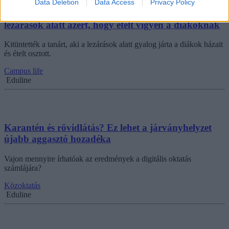
Data Deletion
Data Access
Privacy Policy
Kitüntetést kapott: kilométereket gyalogolt a
lezárások alatt azért, hogy ételt vigyen a diákoknak
Kitüntették a tanárt, aki a lezárások alatt gyalog járta a diákok házait
és ételt osztott.
Campus life
Eduline
Karantén és rövidlátás? Ez lehet a járványhelyzet
újabb aggasztó hozadéka
Vajon mennyire írhatóak az eredmények a digitális oktatás
számlájára?
Közoktatás
Eduline