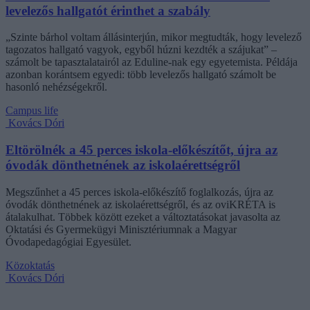
levelezős hallgatót érinthet a szabály
„Szinte bárhol voltam állásinterjún, mikor megtudták, hogy levelező
tagozatos hallgató vagyok, egyből húzni kezdték a szájukat” –
számolt be tapasztalatairól az Eduline-nak egy egyetemista. Példája
azonban korántsem egyedi: több levelezős hallgató számolt be
hasonló nehézségekről.
Campus life
Kovács Dóri
Eltörölnék a 45 perces iskola-előkészítőt, újra az
óvodák dönthetnének az iskolaérettségről
Megszűnhet a 45 perces iskola-előkészítő foglalkozás, újra az
óvodák dönthetnének az iskolaérettségről, és az oviKRÉTA is
átalakulhat. Többek között ezeket a változtatásokat javasolta az
Oktatási és Gyermekügyi Minisztériumnak a Magyar
Óvodapedagógiai Egyesület.
Közoktatás
Kovács Dóri