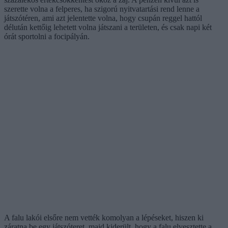
szerette volna a felperes, ha szigorú nyitvatartási rend lenne a
játszótéren, ami azt jelentette volna, hogy csupán reggel hattól
délután kettőig lehetett volna játszani a területen, és csak napi két
órát sportolni a focipályán.
A falu lakói elsőre nem vették komolyan a lépéseket, hiszen ki
záratna be egy játszóteret, majd kiderült, hogy a falu elvesztette a