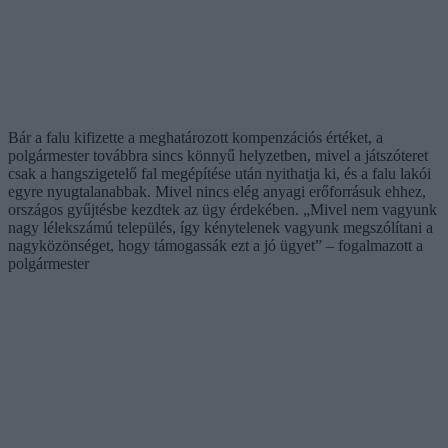
Bár a falu kifizette a meghatározott kompenzációs értéket, a
polgármester továbbra sincs könnyű helyzetben, mivel a játszóteret
csak a hangszigetelő fal megépítése után nyithatja ki, és a falu lakói
egyre nyugtalanabbak. Mivel nincs elég anyagi erőforrásuk ehhez,
országos gyűjtésbe kezdtek az ügy érdekében. „Mivel nem vagyunk
nagy lélekszámú település, így kénytelenek vagyunk megszólítani a
nagyközönséget, hogy támogassák ezt a jó ügyet” – fogalmazott a
polgármester