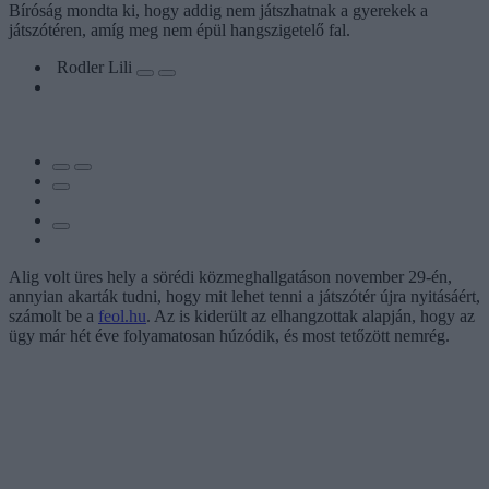
Bíróság mondta ki, hogy addig nem játszhatnak a gyerekek a
játszótéren, amíg meg nem épül hangszigetelő fal.
Rodler Lili
Alig volt üres hely a sörédi közmeghallgatáson november 29-én,
annyian akarták tudni, hogy mit lehet tenni a játszótér újra nyitásáért,
számolt be a
feol.hu
. Az is kiderült az elhangzottak alapján, hogy az
ügy már hét éve folyamatosan húzódik, és most tetőzött nemrég.