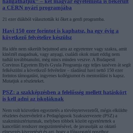
hallgathatjuk” – két magyar egyetemista is bekerült
a CERN nyári programjába
21 ezer diákból választották ki őket a genfi programba.
Havi 150 ezer forintot is kaphatsz, ha egy évig a
következő felvételire készülsz
Ha idén nem sikerült bejutnod arra az egyetemre vagy szakra, amit
kinéztél magadnak, vagy anyagi, családi okok miatt eddig nem
tudtál továbbtanulni, még nincs minden veszve. A Budapesti
Corvinus Egyetem Illyés Gyula Programja egy teljes tanéven át segít
felkészülni a következő felvételire – ráadásul havi nettó 150 ezer
forintos támogatást, ingyenes kollégiumot és mentorálást is kapsz.
Mutatjuk a részleteket.
PSZ: a szakképzésben a felelősség mellett hatáskört
is kell adni az iskoláknak
Nem volt közvetlen egyeztetés a törvénytervezetről, mégis elküldte
részletes észrevételeit a Pedagógusok Szakszervezete (PSZ) a
szakminisztériumnak, melyben többek között egyetértettek a
kancellári rendszer megszüntetésével, de javasolják az oktató
elnevezés kivezetését és azt, hogy a főigazgatói poszthoz