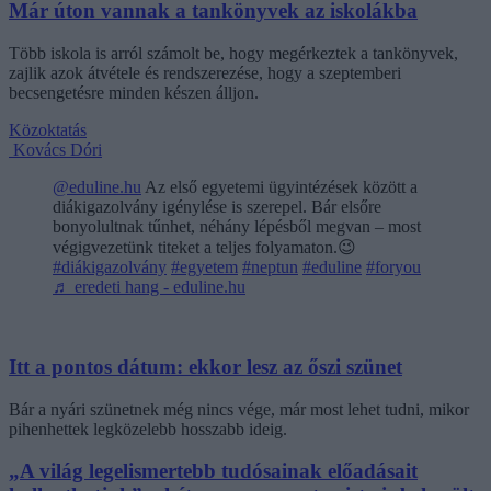
Már úton vannak a tankönyvek az iskolákba
Több iskola is arról számolt be, hogy megérkeztek a tankönyvek,
zajlik azok átvétele és rendszerezése, hogy a szeptemberi
becsengetésre minden készen álljon.
Közoktatás
Kovács Dóri
@eduline.hu
Az első egyetemi ügyintézések között a
diákigazolvány igénylése is szerepel. Bár elsőre
bonyolultnak tűnhet, néhány lépésből megvan – most
végigvezetünk titeket a teljes folyamaton.😉
#diákigazolvány
#egyetem
#neptun
#eduline
#foryou
♬ eredeti hang - eduline.hu
Itt a pontos dátum: ekkor lesz az őszi szünet
Bár a nyári szünetnek még nincs vége, már most lehet tudni, mikor
pihenhettek legközelebb hosszabb ideig.
„A világ legelismertebb tudósainak előadásait