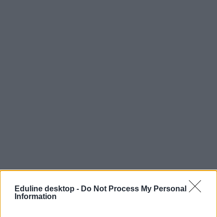
A játszótér megmentésére számlát nyitottak, ahova
Eduline desktop -
Do Not Process My Personal
adományozhatnak azok, akik segíteni szeretnének a községi
Information
játszótér újranyitásában.