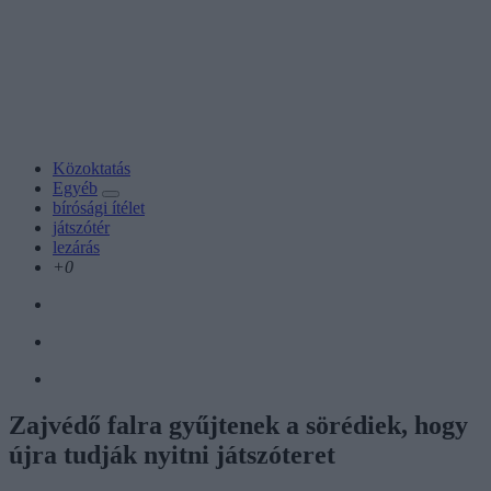
Közoktatás
Egyéb
bírósági ítélet
játszótér
lezárás
+0
Zajvédő falra gyűjtenek a sörédiek, hogy
újra tudják nyitni játszóteret