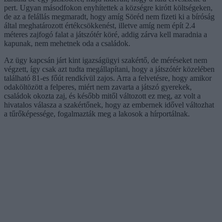
pert. Ugyan másodfokon enyhítettek a községre kirótt költségeken,
de az a felállás megmaradt, hogy amíg Söréd nem fizeti ki a bíróság
által meghatározott értékcsökkenést, illetve amíg nem épít 2.4
méteres zajfogó falat a játszótér köré, addig zárva kell maradnia a
kapunak, nem mehetnek oda a családok.
Az ügy kapcsán járt kint igazságügyi szakértő, de méréseket nem
végzett, így csak azt tudta megállapítani, hogy a játszótér közelében
található 81-es főút rendkívül zajos. Arra a felvetésre, hogy amikor
odaköltözött a felperes, miért nem zavarta a játszó gyerekek,
családok okozta zaj, és később mitől változott ez meg, az volt a
hivatalos válasza a szakértőnek, hogy az embernek idővel változhat
a tűrőképessége, fogalmazták meg a lakosok a hírportálnak.