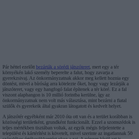
Pár héttel ezelőtt
bezárták a sörédi játszóteret
, mert egy a tér
környékén lakó személy beperelte a falut, hogy zavarja a
gyerekzsivaj. Az önkormányzatnak akkor meg kellett hoznia egy
döntést, mivel a bíróság arra kötelezte őket, hogy vagy lezárják a
játszóteret, vagy egy hangfogó falat építenek a tér köré. Ez a fal
viszont alaphangon is 10 millió forintba kerülne, így az
önkormányzatnak nem volt más választása, mint bezárni a fiatal
szülők és gyerekeik által gyakran látogatott és kedvelt helyet.
A játszótér egyébként már 2010 óta ott van és a terület korábban is
közösségi területként, grundként funkcionált. Ezzel a szomszédok is
teljes mértékben tisztában voltak, az egyik mégis feljelentette a
települést és kártérítést is követelt, mivel szerinte az ingatlannak 50
százalékos értékcsökkentést okoz a zaj. A pénzen kívül azt is