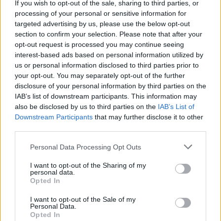
Jelenleg a szülők a gyerekeikkel a lánccal lezárt játszótér előtt, az
If you wish to opt-out of the sale, sharing to third parties, or
autóúton játszanak, ám ez nem szándékos engedetlenség. Mint
processing of your personal or sensitive information for
kiderült a felperes egyáltalán nem lakik a szóban forgó szomszéd
targeted advertising by us, please use the below opt-out
ingatlanban, amit egyébként meg akart vásárolni a település
section to confirm your selection. Please note that after your
önkormányzata, de a tulajdonos attól is elzárkózott.
opt-out request is processed you may continue seeing
interest-based ads based on personal information utilized by
us or personal information disclosed to third parties prior to
your opt-out. You may separately opt-out of the further
disclosure of your personal information by third parties on the
IAB’s list of downstream participants. This information may
also be disclosed by us to third parties on the
IAB’s List of
Downstream Participants
that may further disclose it to other
third parties.
Personal Data Processing Opt Outs
I want to opt-out of the Sharing of my
personal data.
Opted In
I want to opt-out of the Sale of my
Personal Data.
Opted In