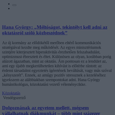
Hana György: „Méltóságot, tekintélyt kell adni az
oktatásról szóló közbeszédnek”
Az új kormány az elődökétől merőben eltérő kommunikációs
stratégiával kezdte meg működését. Az egyes minisztériumok
szintjére kiterjesztett hiperaktivitás érezhetően felszabadulást,
optimizmust ébresztett és éltet. Különösen az olyan, korábban porig
alázott ágazatban, mint az oktatás. Ám pontosan ez a lendület az,
ami egy újabb megkerülhetetlen kihívást is előtérbe rántott: az
érdemi társadalmi egyeztetés ígéretének beváltását, vagy más szóval
„kényszerét”. Ennek, az amúgy pozitív stressznek a kezeléséhez
igyekszem az alábbiakban szempontokat adni. Hana György
humánökológus, közoktatási vezető véleménycikke.
Közoktatás
Vendégszerző
Dolgoznának az egyetem mellett, mégsem
vállalhatnak diákmunkát – több mint százezer