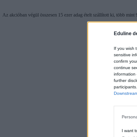
Az akcióban végül összesen 15 ezer adag ételt szállított ki, több mint
Eduline d
If you wish 
sensitive in
confirm you
continue se
information 
further disc
participants
Downstream 
Persona
I want t