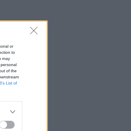
sonal or
ection to
ou may
 personal
out of the
 downstream
B’s List of