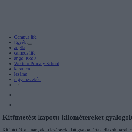
Campus life
Egyéb
anglia
campus life
angol iskola
Western Primary School
karantén
lezárás
ingyenes ebéd
+4
Kitüntetést kapott: kilométereket gyalogolt
Kitüntették a tanárt, aki a lezárások alatt gyalog járta a diákok házait és