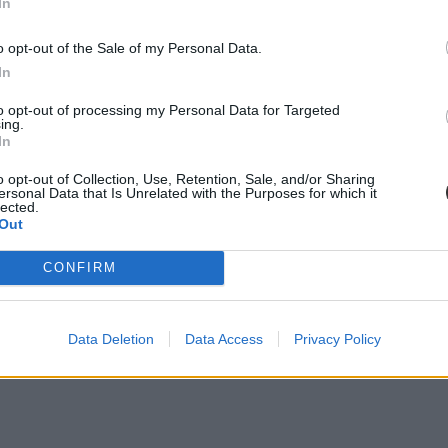
In
o opt-out of the Sale of my Personal Data.
etést, amit nem is akárhol, hanem egy ünnepségen vehetett át a Windso
In
to opt-out of processing my Personal Data for Targeted
ing.
In
o opt-out of Collection, Use, Retention, Sale, and/or Sharing
ersonal Data that Is Unrelated with the Purposes for which it
lected.
Out
CONFIRM
Data Deletion
Data Access
Privacy Policy