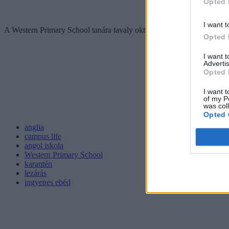
Opted 
I want t
A Western Primary School tanára tavaly októberben kapta meg a kitünt
Opted 
I want 
Advertis
Opted 
I want t
of my P
was col
Opted 
anglia
campus life
angol iskola
Western Primary School
karantén
lezárás
ingyenes ebéd