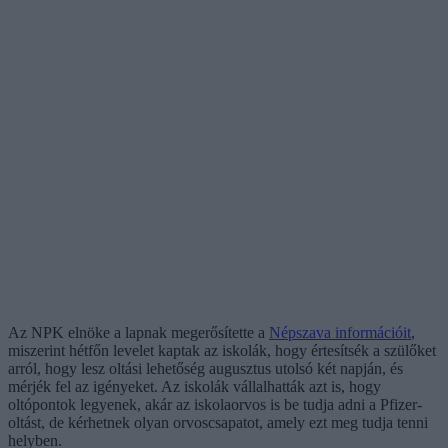
Az NPK elnöke a lapnak megerősítette a
Népszava információit
,
miszerint hétfőn levelet kaptak az iskolák, hogy értesítsék a szülőket
arról, hogy lesz oltási lehetőség augusztus utolsó két napján, és
mérjék fel az igényeket. Az iskolák vállalhatták azt is, hogy
oltópontok legyenek, akár az iskolaorvos is be tudja adni a Pfizer-
oltást, de kérhetnek olyan orvoscsapatot, amely ezt meg tudja tenni
helyben.