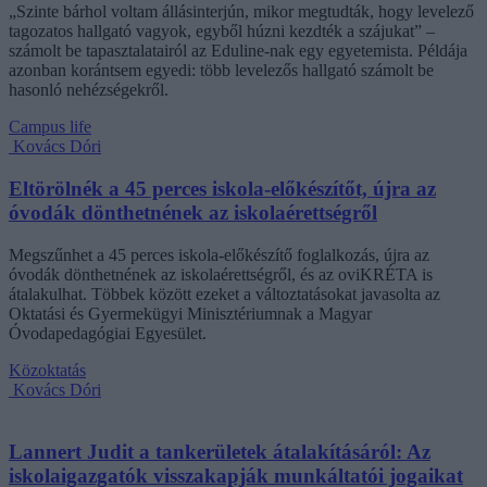
„Szinte bárhol voltam állásinterjún, mikor megtudták, hogy levelező
tagozatos hallgató vagyok, egyből húzni kezdték a szájukat” –
számolt be tapasztalatairól az Eduline-nak egy egyetemista. Példája
azonban korántsem egyedi: több levelezős hallgató számolt be
hasonló nehézségekről.
Campus life
Kovács Dóri
Eltörölnék a 45 perces iskola-előkészítőt, újra az
óvodák dönthetnének az iskolaérettségről
Megszűnhet a 45 perces iskola-előkészítő foglalkozás, újra az
óvodák dönthetnének az iskolaérettségről, és az oviKRÉTA is
átalakulhat. Többek között ezeket a változtatásokat javasolta az
Oktatási és Gyermekügyi Minisztériumnak a Magyar
Óvodapedagógiai Egyesület.
Közoktatás
Kovács Dóri
Lannert Judit a tankerületek átalakításáról: Az
iskolaigazgatók visszakapják munkáltatói jogaikat