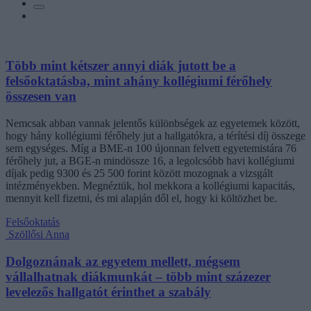
Több mint kétszer annyi diák jutott be a
felsőoktatásba, mint ahány kollégiumi férőhely
összesen van
Nemcsak abban vannak jelentős különbségek az egyetemek között,
hogy hány kollégiumi férőhely jut a hallgatókra, a térítési díj összege
sem egységes. Míg a BME-n 100 újonnan felvett egyetemistára 76
férőhely jut, a BGE-n mindössze 16, a legolcsóbb havi kollégiumi
díjak pedig 9300 és 25 500 forint között mozognak a vizsgált
intézményekben. Megnéztük, hol mekkora a kollégiumi kapacitás,
mennyit kell fizetni, és mi alapján dől el, hogy ki költözhet be.
Felsőoktatás
Szöllősi Anna
Dolgoznának az egyetem mellett, mégsem
vállalhatnak diákmunkát – több mint százezer
levelezős hallgatót érinthet a szabály