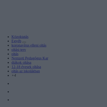
Közoktatás
Egyéb
koronavírus elleni oltás
oltási terv
oltás
Nemzeti Pedagógus Kar
diákok oltása
12-18 évesek oltása
oltás az iskolákban
+4