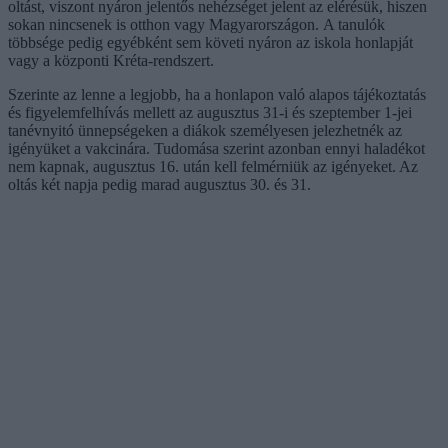
oltást, viszont nyáron jelentős nehézséget jelent az elérésük, hiszen
sokan nincsenek is otthon vagy Magyarországon. A tanulók
többsége pedig egyébként sem követi nyáron az iskola honlapját
vagy a központi Kréta-rendszert.
Szerinte az lenne a legjobb, ha a honlapon való alapos tájékoztatás
és figyelemfelhívás mellett az augusztus 31-i és szeptember 1-jei
tanévnyitó ünnepségeken a diákok személyesen jelezhetnék az
igényüket a vakcinára. Tudomása szerint azonban ennyi haladékot
nem kapnak, augusztus 16. után kell felmérniük az igényeket. Az
oltás két napja pedig marad augusztus 30. és 31.