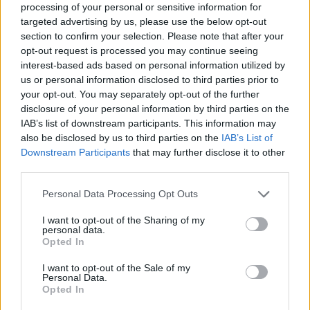
processing of your personal or sensitive information for
targeted advertising by us, please use the below opt-out
section to confirm your selection. Please note that after your
opt-out request is processed you may continue seeing
interest-based ads based on personal information utilized by
us or personal information disclosed to third parties prior to
your opt-out. You may separately opt-out of the further
disclosure of your personal information by third parties on the
IAB’s list of downstream participants. This information may
also be disclosed by us to third parties on the
IAB’s List of
Downstream Participants
that may further disclose it to other
third parties.
koronavírus elleni oltás
Personal Data Processing Opt Outs
oltási terv
oltás
I want to opt-out of the Sharing of my
Nemzeti Pedagógus Kar
personal data.
diákok oltása
Opted In
12-18 évesek oltása
oltás az iskolákban
I want to opt-out of the Sale of my
Personal Data.
Opted In