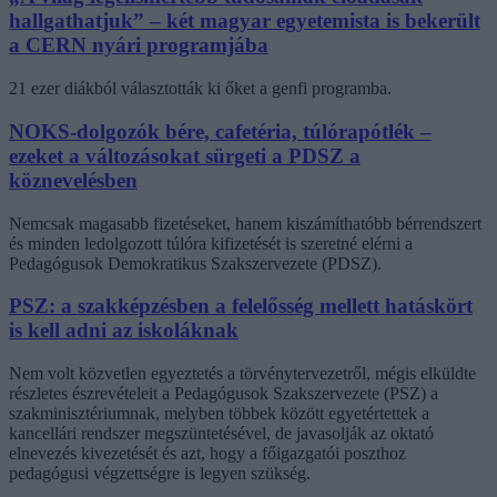
hallgathatjuk” – két magyar egyetemista is bekerült
a CERN nyári programjába
21 ezer diákból választották ki őket a genfi programba.
NOKS-dolgozók bére, cafetéria, túlórapótlék –
ezeket a változásokat sürgeti a PDSZ a
köznevelésben
Nemcsak magasabb fizetéseket, hanem kiszámíthatóbb bérrendszert
és minden ledolgozott túlóra kifizetését is szeretné elérni a
Pedagógusok Demokratikus Szakszervezete (PDSZ).
PSZ: a szakképzésben a felelősség mellett hatáskört
is kell adni az iskoláknak
Nem volt közvetlen egyeztetés a törvénytervezetről, mégis elküldte
részletes észrevételeit a Pedagógusok Szakszervezete (PSZ) a
szakminisztériumnak, melyben többek között egyetértettek a
kancellári rendszer megszüntetésével, de javasolják az oktató
elnevezés kivezetését és azt, hogy a főigazgatói poszthoz
pedagógusi végzettségre is legyen szükség.