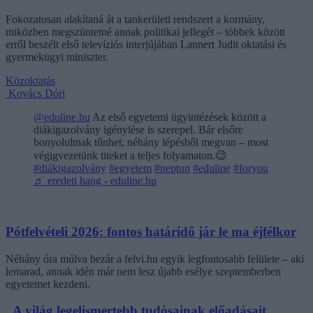
Fokozatosan alakítaná át a tankerületi rendszert a kormány,
miközben megszüntetné annak politikai jellegét – többek között
erről beszélt első televíziós interjújában Lannert Judit oktatási és
gyermekügyi miniszter.
Közoktatás
Kovács Dóri
@eduline.hu
Az első egyetemi ügyintézések között a
diákigazolvány igénylése is szerepel. Bár elsőre
bonyolultnak tűnhet, néhány lépésből megvan – most
végigvezetünk titeket a teljes folyamaton.😉
#diákigazolvány
#egyetem
#neptun
#eduline
#foryou
♬ eredeti hang - eduline.hu
Pótfelvételi 2026: fontos határidő jár le ma éjfélkor
Néhány óra múlva bezár a felvi.hu egyik legfontosabb felülete – aki
lemarad, annak idén már nem lesz újabb esélye szeptemberben
egyetemet kezdeni.
„A világ legelismertebb tudósainak előadásait