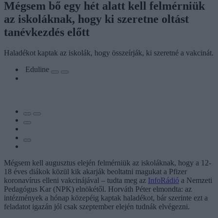
Mégsem bő egy hét alatt kell felmérniük
az iskoláknak, hogy ki szeretne oltást
tanévkezdés előtt
Haladékot kaptak az iskolák, hogy összeírják, ki szeretné a vakcinát.
Eduline
Mégsem kell augusztus elején felmérniük az iskoláknak, hogy a 12-
18 éves diákok közül kik akarják beoltatni magukat a Pfizer
koronavírus elleni vakcinájával – tudta meg az
InfoRádió
a Nemzeti
Pedagógus Kar (NPK) elnökétől. Horváth Péter elmondta: az
intézmények a hónap közepéig kaptak haladékot, bár szerinte ezt a
feladatot igazán jól csak szeptember elején tudnák elvégezni.