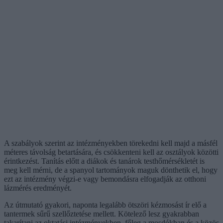
A szabályok szerint az intézményekben törekedni kell majd a másfél
méteres távolság betartására, és csökkenteni kell az osztályok közötti
érintkezést. Tanítás előtt a diákok és tanárok testhőmérsékletét is
meg kell mérni, de a spanyol tartományok maguk dönthetik el, hogy
ezt az intézmény végzi-e vagy bemondásra elfogadják az otthoni
lázmérés eredményét.
Az útmutató gyakori, naponta legalább ötszöri kézmosást ír elő a
tantermek sűrű szellőztetése mellett. Kötelező lesz gyakrabban
takarítani az oktatási intézményekben, főleg a mosdókban és a közös