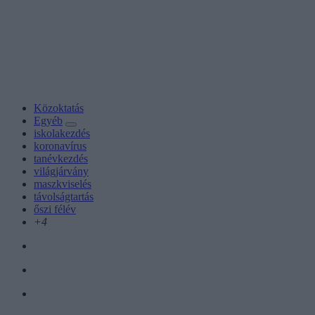
Közoktatás
Egyéb
iskolakezdés
koronavírus
tanévkezdés
világjárvány
maszkviselés
távolságtartás
őszi félév
+4