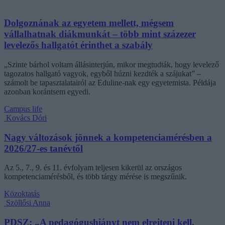
Dolgoznának az egyetem mellett, mégsem
vállalhatnak diákmunkát – több mint százezer
levelezős hallgatót érinthet a szabály
„Szinte bárhol voltam állásinterjún, mikor megtudták, hogy levelező
tagozatos hallgató vagyok, egyből húzni kezdték a szájukat” –
számolt be tapasztalatairól az Eduline-nak egy egyetemista. Példája
azonban korántsem egyedi.
Campus life
Kovács Dóri
Nagy változások jönnek a kompetenciamérésben a
2026/27-es tanévtől
Az 5., 7., 9. és 11. évfolyam teljesen kikerül az országos
kompetenciamérésből, és több tárgy mérése is megszűnik.
Közoktatás
Szöllősi Anna
PDSZ: „A pedagógushiányt nem elrejteni kell,