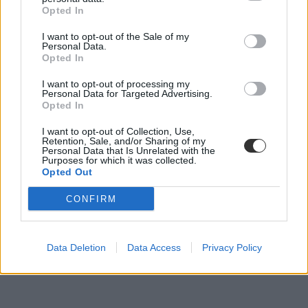
Opted In
I want to opt-out of the Sale of my
Personal Data.
Opted In
I want to opt-out of processing my
Personal Data for Targeted Advertising.
Opted In
I want to opt-out of Collection, Use,
Retention, Sale, and/or Sharing of my
iskolakezdés
Personal Data that Is Unrelated with the
Purposes for which it was collected.
koronavírus
Opted Out
tanévkezdés
világjárvány
maszkviselés
CONFIRM
távolságtartás
őszi félév
Data Deletion
Data Access
Privacy Policy