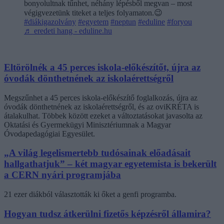
bonyolultnak tűnhet, néhány lépésből megvan – most
végigvezetünk titeket a teljes folyamaton.😉
#diákigazolvány
#egyetem
#neptun
#eduline
#foryou
♬ eredeti hang - eduline.hu
Eltörölnék a 45 perces iskola-előkészítőt, újra az
óvodák dönthetnének az iskolaérettségről
Megszűnhet a 45 perces iskola-előkészítő foglalkozás, újra az
óvodák dönthetnének az iskolaérettségről, és az oviKRÉTA is
átalakulhat. Többek között ezeket a változtatásokat javasolta az
Oktatási és Gyermekügyi Minisztériumnak a Magyar
Óvodapedagógiai Egyesület.
„A világ legelismertebb tudósainak előadásait
hallgathatjuk” – két magyar egyetemista is bekerült
a CERN nyári programjába
21 ezer diákból választották ki őket a genfi programba.
Hogyan tudsz átkerülni fizetős képzésről államira?