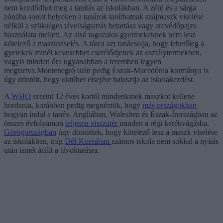
nem kezdődhet meg a tanítás az iskolákban. A zöld és a sárga
zónába sorolt helyeken a tanárok taníthatnak szájmaszk viselése
nélkül a szükséges távolságtartás betartása vagy arcvédőpajzs
használata mellett. Az alsó tagozatos gyermekeknek nem lesz
kötelező a maszkviselés. A tárca azt tanácsolja, hogy lehetőleg a
gyerekek minél kevesebbet cserélődjenek az osztálytermekben,
vagyis minden óra ugyanabban a teremben legyen
megtartva.Montenegró után pedig Észak-Macedónia kormánya is
úgy döntött, hogy október elsejére halasztja az iskolakezdést.
A
WHO
szerint 12 éves kortól mindenkinek maszkot kellene
hordania, korábban pedig megnéztük, hogy
más országokban
hogyan indul a tanév. Angliában, Walesben és Észak-Írországban az
összes évfolyamon
teljesen visszatér
minden a régi kerékvágásba.
Görögországban
úgy döntöttek, hogy kötelező lesz a maszk viselése
az iskolákban, míg
Dél-Koreában
számos iskola nem sokkal a nyitás
után ismét átállt a távoktatásra.