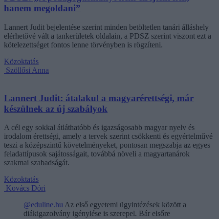
hanem megoldani”
Lannert Judit bejelentése szerint minden betöltetlen tanári álláshely
elérhetővé vált a tankerületek oldalain, a PDSZ szerint viszont ezt a
kötelezettséget fontos lenne törvényben is rögzíteni.
Közoktatás
Szöllősi Anna
Lannert Judit: átalakul a magyarérettségi, már
készülnek az új szabályok
A cél egy sokkal átláthatóbb és igazságosabb magyar nyelv és
irodalom érettségi, amely a tervek szerint csökkenti és egyértelművé
teszi a középszintű követelményeket, pontosan megszabja az egyes
feladattípusok sajátosságait, továbbá növeli a magyartanárok
szakmai szabadságát.
Közoktatás
Kovács Dóri
@eduline.hu
Az első egyetemi ügyintézések között a
diákigazolvány igénylése is szerepel. Bár elsőre