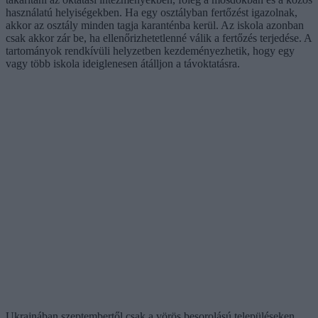
használatú helyiségekben. Ha egy osztályban fertőzést igazolnak,
akkor az osztály minden tagja karanténba kerül. Az iskola azonban
csak akkor zár be, ha ellenőrizhetetlenné válik a fertőzés terjedése. A
tartományok rendkívüli helyzetben kezdeményezhetik, hogy egy
vagy több iskola ideiglenesen átálljon a távoktatásra.
Ukrajnában szeptembertől csak a vörös besorolású településeken