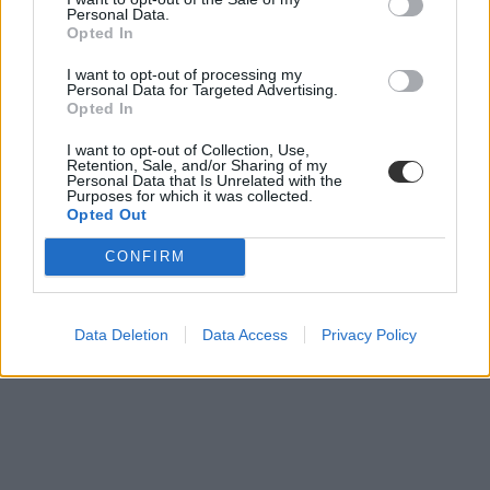
ideiglenes felvételi list
Personal Data.
végleges felvételi lista
Opted In
ll
I want to opt-out of processing my
Personal Data for Targeted Advertising.
Opted In
I want to opt-out of Collection, Use,
Retention, Sale, and/or Sharing of my
Personal Data that Is Unrelated with the
Purposes for which it was collected.
Opted Out
CONFIRM
Data Deletion
Data Access
Privacy Policy