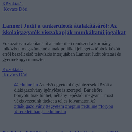
Közoktatás
Kovács Dóri
Lannert Judit a tankerületek átalakításáról: Az
iskolaigazgatók visszakapják munkáltatói jogaikat
Fokozatosan alakítaná át a tankerületi rendszert a kormány,
miközben megszüntetné annak politikai jellegét – többek között
erről beszélt első televíziós interjújában Lannert Judit oktatási és
gyermekügyi miniszter.
Közoktatás
Kovács Dóri
@eduline.hu
Az első egyetemi ügyintézések között a
diákigazolvány igénylése is szerepel. Bár elsőre
bonyolultnak tűnhet, néhány lépésből megvan – most
végigvezetünk titeket a teljes folyamaton.😉
#diákigazolvány
#egyetem
#neptun
#eduline
#foryou
♬ eredeti hang - eduline.hu