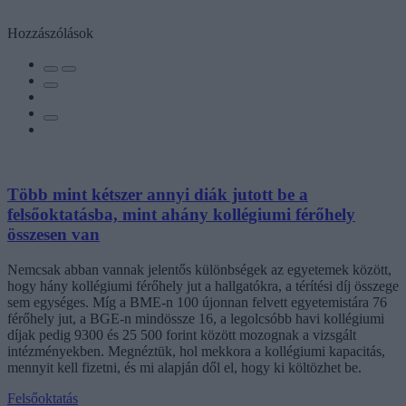
Hozzászólások
Több mint kétszer annyi diák jutott be a
felsőoktatásba, mint ahány kollégiumi férőhely
összesen van
Nemcsak abban vannak jelentős különbségek az egyetemek között,
hogy hány kollégiumi férőhely jut a hallgatókra, a térítési díj összege
sem egységes. Míg a BME-n 100 újonnan felvett egyetemistára 76
férőhely jut, a BGE-n mindössze 16, a legolcsóbb havi kollégiumi
díjak pedig 9300 és 25 500 forint között mozognak a vizsgált
intézményekben. Megnéztük, hol mekkora a kollégiumi kapacitás,
mennyit kell fizetni, és mi alapján dől el, hogy ki költözhet be.
Felsőoktatás