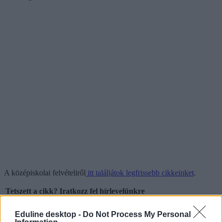
A középiskolai felvételiről
itt találjátok legfrissebb cikkeinket
.
Tetszett a cikk? Iratkozz fel hírlevelünkre
Ha szeretnéd megkapni legfrissebb cikkeinket az érettségiről, az
Eduline desktop -
Do Not Process My Personal
egyetemi-főiskolai és a középiskolai felvételiről, ha érdekelnek a