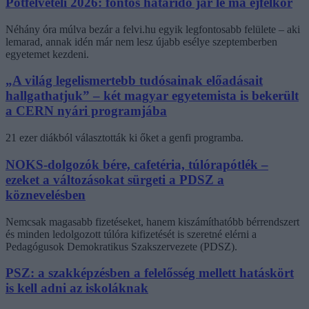
Pótfelvételi 2026: fontos határidő jár le ma éjfélkor
Néhány óra múlva bezár a felvi.hu egyik legfontosabb felülete – aki
lemarad, annak idén már nem lesz újabb esélye szeptemberben
egyetemet kezdeni.
„A világ legelismertebb tudósainak előadásait
hallgathatjuk” – két magyar egyetemista is bekerült
a CERN nyári programjába
21 ezer diákból választották ki őket a genfi programba.
NOKS-dolgozók bére, cafetéria, túlórapótlék –
ezeket a változásokat sürgeti a PDSZ a
köznevelésben
Nemcsak magasabb fizetéseket, hanem kiszámíthatóbb bérrendszert
és minden ledolgozott túlóra kifizetését is szeretné elérni a
Pedagógusok Demokratikus Szakszervezete (PDSZ).
PSZ: a szakképzésben a felelősség mellett hatáskört
is kell adni az iskoláknak