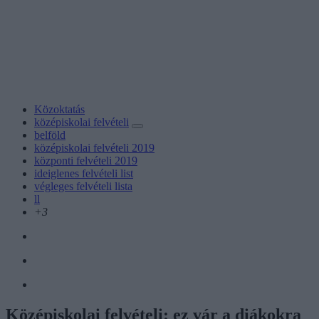
Közoktatás
középiskolai felvételi
belföld
középiskolai felvételi 2019
központi felvételi 2019
ideiglenes felvételi list
végleges felvételi lista
ll
+3
Középiskolai felvételi: ez vár a diákokra