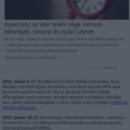
2019. május 6-17.
Rendkívüli felvételi eljárást kell tartani, ha az
általános felvételi eljárás keretében a felvehető létszám 90%-ánál
kevesebb tanulót vettek fel. Ha az általános felvételi eljárás
időszakában nem nyertetek felvételt egyetlen középfokú iskolába
sem, akkor kihasználhatjátok a 2019. május 6-án kezdődő
rendkívüli
felvételi időszakot.
2019. június 20-22.
Beiratkozás a középfokú iskolákba, valamint a
Köznevelési és a Szakképzési Hídprogramba az iskola igazgatója
által meghatározott időben.