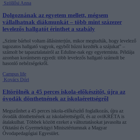
Szöllősi Anna
Dolgoznának az egyetem mellett, mégsem
vállalhatnak diákmunkát – több mint százezer
levelezős hallgatót érinthet a szabály
„Szinte bárhol voltam állásinterjún, mikor megtudták, hogy levelező
tagozatos hallgató vagyok, egyből húzni kezdték a szájukat” –
számolt be tapasztalatairól az Eduline-nak egy egyetemista. Példája
azonban korántsem egyedi: több levelezős hallgató számolt be
hasonló nehézségekről.
Campus life
Kovács Dóri
Eltörölnék a 45 perces iskola-előkészítőt, újra az
óvodák dönthetnének az iskolaérettségről
Megszűnhet a 45 perces iskola-előkészítő foglalkozás, újra az
óvodák dönthetnének az iskolaérettségről, és az oviKRÉTA is
átalakulhat. Többek között ezeket a változtatásokat javasolta az
Oktatási és Gyermekügyi Minisztériumnak a Magyar
Óvodapedagógiai Egyesület.