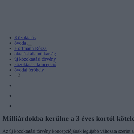
Közoktatás
óvoda
Hoffmann Rózsa
oktatási államtitkárság
új közoktatási törvény
közoktatási koncepció
óvodai férőhely
+2
Milliárdokba kerülne a 3 éves kortól kötel
Az új közoktatási törvény koncepciójának legújabb változata szerint 