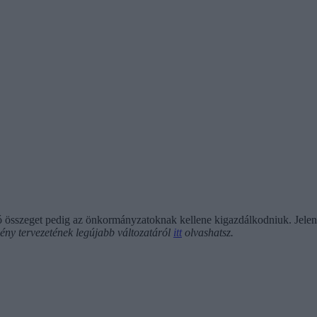
összeget pedig az önkormányzatoknak kellene kigazdálkodniuk. Jelenleg e
vény tervezetének legújabb változatáról
itt
olvashatsz.