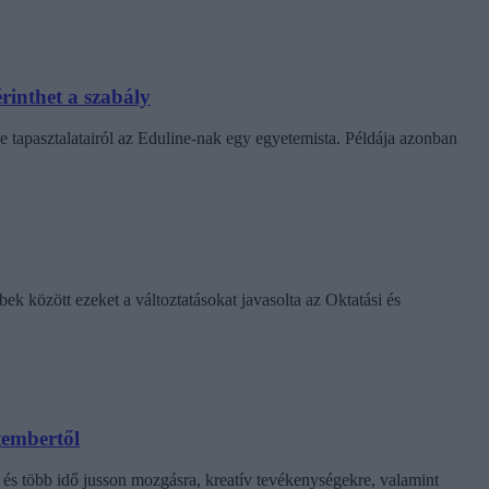
rinthet a szabály
e tapasztalatairól az Eduline-nak egy egyetemista. Példája azonban
k között ezeket a változtatásokat javasolta az Oktatási és
tembertől
 és több idő jusson mozgásra, kreatív tevékenységekre, valamint