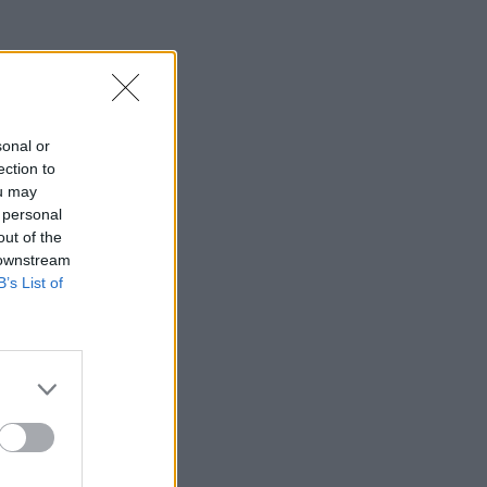
sonal or
ection to
ou may
 personal
out of the
 downstream
B’s List of