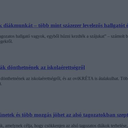
diákmunkát – több mint százezer levelezős hallgatót é
agozatos hallgató vagyok, egyből húzni kezdték a szájukat” – számolt b
gekről.
dák dönthetnének az iskolaérettségről
dönthetnének az iskolaérettségről, és az oviKRÉTA is átalakulhat. Többe
.
netek és több mozgás jöhet az alsó tagozatokban szep
k, amelynek célja, hogy csökkenjen az alsó tagozatos diákok terhelése,