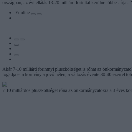
országban, az évi ellátás 13-20 milliárd forinttal kerülne többe - írja 
Eduline
Akár 7-10 milliárd forintnyi pluszköltséget is róhat az önkormányzato
fogadja el a kormány a jövő héten, a változás évente 30-40 ezerrel több 
7-10 milliárdos pluszköltséget róna az önkormányzatokra a 3 éves kor