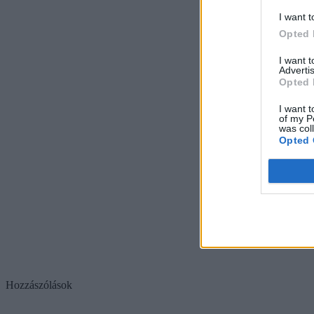
I want t
Opted 
I want 
Advertis
Opted 
I want t
of my P
was col
Opted 
Hozzászólások