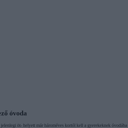
ező óvoda
a jelenlegi öt- helyett már hároméves kortól kell a gyerekeknek óvodáb