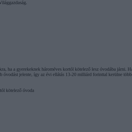
a Világgazdaság.
kra, ha a gyerekeknek hároméves kortól kötelező lesz óvodába járni. Ha
óvodást jelente, így az évi ellátás 13-20 milliárd forinttal kerülne több
tól kötelező óvoda