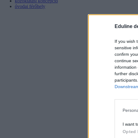
közoktatási koncepció
óvodai férőhely
Eduline d
If you wish 
sensitive in
confirm you
continue se
information 
further disc
participants
Downstream 
Persona
I want t
Opted 