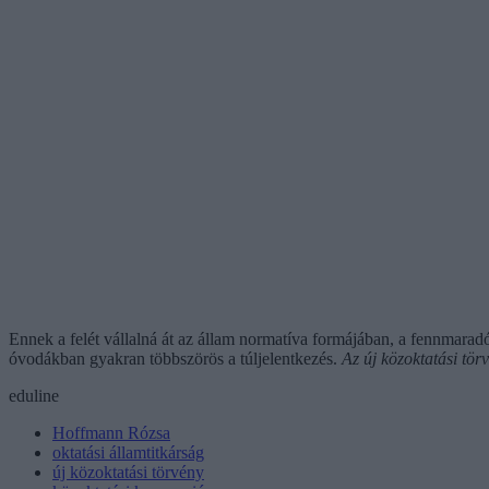
Ennek a felét vállalná át az állam normatíva formájában, a fennmaradó 
óvodákban gyakran többszörös a túljelentkezés.
Az új közoktatási tör
eduline
Hoffmann Rózsa
oktatási államtitkárság
új közoktatási törvény