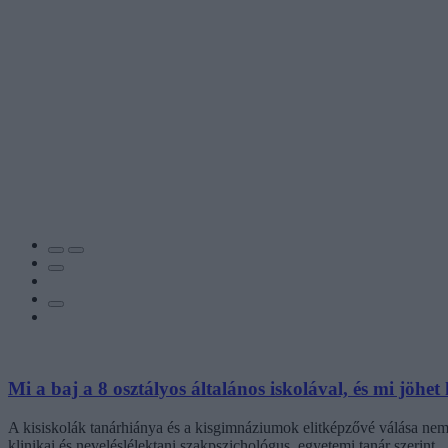
Mi a baj a 8 osztályos általános iskolával, és mi jöhet 
A kisiskolák tanárhiánya és a kisgimnáziumok elitképzővé válása nem 
klinikai és neveléslélektani szakpszichológus, egyetemi tanár szerint.