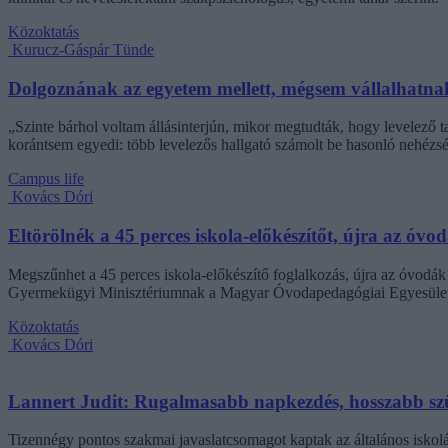
Közoktatás
Kurucz-Gáspár Tünde
Dolgoznának az egyetem mellett, mégsem vállalhatnak 
„Szinte bárhol voltam állásinterjún, mikor megtudták, hogy levelező t
korántsem egyedi: több levelezős hallgató számolt be hasonló nehézsé
Campus life
Kovács Dóri
Eltörölnék a 45 perces iskola-előkészítőt, újra az óvo
Megszűnhet a 45 perces iskola-előkészítő foglalkozás, újra az óvodák 
Gyermekügyi Minisztériumnak a Magyar Óvodapedagógiai Egyesület
Közoktatás
Kovács Dóri
Lannert Judit: Rugalmasabb napkezdés, hosszabb szü
Tizennégy pontos szakmai javaslatcsomagot kaptak az általános iskolá