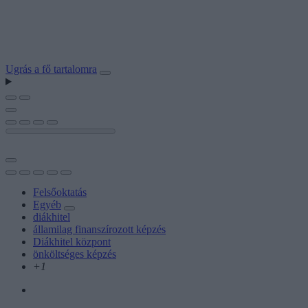
Ugrás a fő tartalomra
Felsőoktatás
Egyéb
diákhitel
államilag finanszírozott képzés
Diákhitel központ
önköltséges képzés
+1