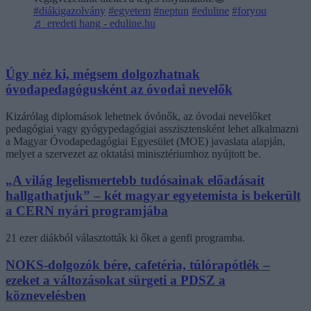
#diákigazolvány
#egyetem
#neptun
#eduline
#foryou
♬ eredeti hang - eduline.hu
Úgy néz ki, mégsem dolgozhatnak
óvodapedagógusként az óvodai nevelők
Kizárólag diplomások lehetnek óvónők, az óvodai nevelőket
pedagógiai vagy gyógypedagógiai asszisztensként lehet alkalmazni
a Magyar Óvodapedagógiai Egyesület (MOE) javaslata alapján,
melyet a szervezet az oktatási minisztériumhoz nyújtott be.
„A világ legelismertebb tudósainak előadásait
hallgathatjuk” – két magyar egyetemista is bekerült
a CERN nyári programjába
21 ezer diákból választották ki őket a genfi programba.
NOKS-dolgozók bére, cafetéria, túlórapótlék –
ezeket a változásokat sürgeti a PDSZ a
köznevelésben