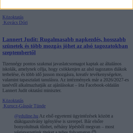
Oktatási és Gyermekügyi Minisztériumnak a Magyar
Óvodapedagógiai Egyesület.
Közoktatás
Kovács Dóri
Lannert Judit: Rugalmasabb napkezdés, hosszabb
szünetek és több mozgás jöhet az alsó tagozatokban
szeptembertől
Tizennégy pontos szakmai javaslatcsomagot kaptak az általános
iskolák, amelynek célja, hogy csökkenjen az alsó tagozatos diákok
terhelése, és több idő jusson mozgásra, kreatív tevékenységekre,
valamint tapasztalati tanulásra. Az intézmények már a 2026/2027-es
tanévtől alkalmazhatják az ajánlásokat – írta Facebook-oldalán
Lannert Judit oktatási miniszter.
Közoktatás
Kurucz-Gáspár Tünde
@eduline.hu
Az első egyetemi ügyintézések között a
diákigazolvány igénylése is szerepel. Bár elsőre
bonyolultnak tűnhet, néhány lépésből megvan – most
végigvezetünk titeket a teljes folyamaton.😉