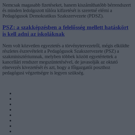
Nemcsak magasabb fizetéseket, hanem kiszámíthatóbb bérrendszert
és minden ledolgozott túlóra kifizetését is szeretné elérni a
Pedagógusok Demokratikus Szakszervezete (PDSZ).
PSZ: a szakképzésben a felelősség mellett hatáskört
is kell adni az iskoláknak
Nem volt közvetlen egyeztetés a törvénytervezetről, mégis elküldte
részletes észrevételeit a Pedagógusok Szakszervezete (PSZ) a
szakminisztériumnak, melyben többek között egyetértettek a
kancellári rendszer megszüntetésével, de javasolják az oktató
elnevezés kivezetését és azt, hogy a főigazgatói poszthoz
pedagógusi végzettségre is legyen szükség.