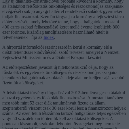
Egy új diákhitel-konstrukcióval próbálja kivédeni a kormány, hogy
az átalakított felsőoktatás önköltséges és részösztöndíjas szakjainak
elvégzését csak jó anyagi háttérrel rendelkező családok gyermekei
tudják finanszírozni. Szerdán tárgyalja a kormány a fejlesztési tárca
előterjesztését, amely lehetővé tenné, hogy a hallgatók a mostani
400 ezres szabad felhasználású keret mellé évente legfeljebb 800
ezer forintos, kizárólag tandíjfizetésére használható hitelt is
felvehessenek - írja az
Index
.
A hírportál információi szerint szerdán kerül a kormány elé a
diákhitelrendszer kibővítéséről szóló tervezet, amelyet a Nemzeti
Fejlesztési Minisztérium és a Diáhitel Központ készített.
Az előterjesztésben javasolt új hitelkonstrukció célja, hogy az
főiskolák és egyetemek önköltséges és részösztöndíjas szakjaira
jelentkező hallgatóknak az oktatás ideje alatt ne kelljen saját zsebből
fizetniük a költségeket.
A felsőoktatási törvény elfogadásával 2012-ben lényegesen átalakul
a hazai egyetemek és főiskolák finanszírozása. A mostani tanévben
még több mint 53 ezer diák tanulmányait fizette az állam,
szeptembertől viszont csak 30 ezer körül lesz a finanszírozott helyek
száma. Az ezen felüli létszámba tartozó hallgatónak teljes egészében
vagy 50 százalékban téríteniük kell az oktatási költségeket. A
pontosan kiszámolt, szakokra lebontott összegeket még nem tette
közzé az oktatási államtitkárság, de valószínű, hogy a fizetendő