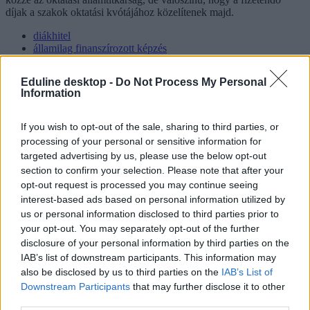
díjak a szakok oktatási kvótájához közelítenek majd.
diákhitel
államilag finanszírozott képzés
Diákhitel központ
önköltséges képzés
Eduline desktop -
Do Not Process My Personal
Information
Hozzászólások
If you wish to opt-out of the sale, sharing to third parties, or
processing of your personal or sensitive information for
targeted advertising by us, please use the below opt-out
section to confirm your selection. Please note that after your
opt-out request is processed you may continue seeing
interest-based ads based on personal information utilized by
us or personal information disclosed to third parties prior to
Mi a baj a 8 osztályos általános iskolával, és mi jöhet
your opt-out. You may separately opt-out of the further
helyette?
disclosure of your personal information by third parties on the
IAB’s list of downstream participants. This information may
A kisiskolák tanárhiánya és a kisgimnáziumok elitképzővé válása
also be disclosed by us to third parties on the
IAB’s List of
nem elszigetelt hibák, hanem a jelenlegi oktatási szerkezet
„erővonalai”, amelyek a rendszer gyökeres reformjáért kiáltanak Dr.
Downstream Participants
that may further disclose it to other
Gyarmathy Éva klinikai és neveléslélektani szakpszichológus,
third parties.