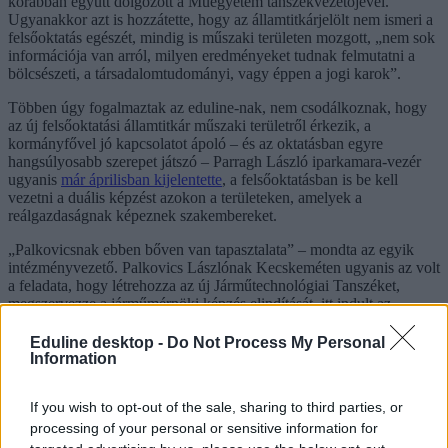
korábban együtt dolgozott a Műegyetem tanszékvezetőjével.
Ugyanakkor azt is hozzátette, hogy az államtitkárjelölt nem ismeri a
felsőoktatás egészét, mindig is műszaki területen mozgott, „nem sok
információja van arról, milyen eredményeket tudnak felmutatni a
bölcsészeti, a társadalomtudományi, vagy éppen a jogi karok”.
Többen úgy fogalmaztak az eduline-nak, nem csodálkoznak, hogy
az új felsőoktatási államtitkár műszaki területről érkezik, a
kormányfővel jó kapcsolatot ápoló – és az oktatásban egyre
hangsúlyosabb szerepet játszó – Parragh László iparkamara-vezér
ugyanis
már áprilisban kijelentette
, a felsőoktatásban is be kell
vezetni a duális képzést azokon a területeken, amelyek a
reálgazdaságnak képeznek szakembereket.
„Palkovicsnak ebben bőven van tapasztalata” – mondta az egyik
intézményvezető. Palkovics Lászlónak Kecskeméten ugyanis az volt
a feladata, hogy létrehozza az új Járműtechnológiai Tanszéket,
megszervezze a járműmérnöki képzés elindítását, itt indult az
országban elsőként duális típusú képzés.
Eduline desktop -
Do Not Process My Personal
Information
Tetszett a cikk? Kövess minket a Facebookon is, és nem fogsz
lemaradni a fontos hírekről!
If you wish to opt-out of the sale, sharing to third parties, or
processing of your personal or sensitive information for