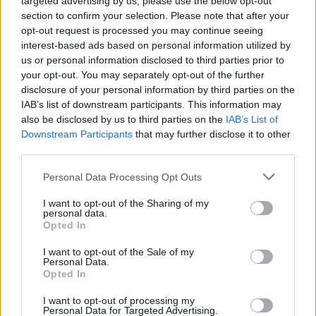
targeted advertising by us, please use the below opt-out
section to confirm your selection. Please note that after your
opt-out request is processed you may continue seeing
interest-based ads based on personal information utilized by
klinghammer istván
felsőoktatási államtitkár
us or personal information disclosed to third parties prior to
Palkovics László
your opt-out. You may separately opt-out of the further
Tőkéczi László
disclosure of your personal information by third parties on the
IAB’s list of downstream participants. This information may
Hozzászólások
also be disclosed by us to third parties on the
IAB’s List of
Downstream Participants
that may further disclose it to other
third parties.
Personal Data Processing Opt Outs
I want to opt-out of the Sharing of my
personal data.
Opted In
Hana György: „Méltóságot, tekintélyt kell adni az
oktatásról szóló közbeszédnek”
I want to opt-out of the Sale of my
Personal Data.
Opted In
Az új kormány az elődökétől merőben eltérő kommunikációs
stratégiával kezdte meg működését. Az egyes minisztériumok
I want to opt-out of processing my
szintjére kiterjesztett hiperaktivitás érezhetően felszabadulást,
Personal Data for Targeted Advertising.