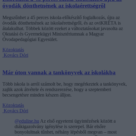
óvodák dönthetnének az iskolaérettségről
Megszűnhet a 45 perces iskola-előkészítő foglalkozás, újra az
óvodák dönthetnének az iskolaérettségről, és az oviKRÉTA is
átalakulhat. Többek között ezeket a változtatásokat javasolta az
Oktatási és Gyermekügyi Minisztériumnak a Magyar
Óvodapedagógiai Egyesület.
Közoktatás
Kovács Dóri
Már úton vannak a tankönyvek az iskolákba
Több iskola is arról számolt be, hogy megérkeztek a tankönyvek,
zajlik azok átvétele és rendszerezése, hogy a szeptemberi
becsengetésre minden készen álljon.
Közoktatás
Kovács Dóri
@eduline.hu
Az első egyetemi ügyintézések között a
diákigazolvány igénylése is szerepel. Bár elsőre
bonyolultnak tűnhet, néhány lépésből megvan – most