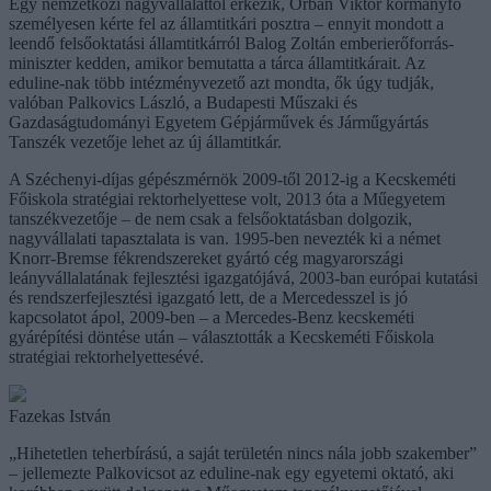
Egy nemzetközi nagyvállalattól érkezik, Orbán Viktor kormányfő
személyesen kérte fel az államtitkári posztra – ennyit mondott a
leendő felsőoktatási államtitkárról Balog Zoltán emberierőforrás-
miniszter kedden, amikor bemutatta a tárca államtitkárait. Az
eduline-nak több intézményvezető azt mondta, ők úgy tudják,
valóban Palkovics László, a Budapesti Műszaki és
Gazdaságtudományi Egyetem Gépjárművek és Járműgyártás
Tanszék vezetője lehet az új államtitkár.
A Széchenyi-díjas gépészmérnök 2009-től 2012-ig a Kecskeméti
Főiskola stratégiai rektorhelyettese volt, 2013 óta a Műegyetem
tanszékvezetője – de nem csak a felsőoktatásban dolgozik,
nagyvállalati tapasztalata is van. 1995-ben nevezték ki a német
Knorr-Bremse fékrendszereket gyártó cég magyarországi
leányvállalatának fejlesztési igazgatójává, 2003-ban európai kutatási
és rendszerfejlesztési igazgató lett, de a Mercedesszel is jó
kapcsolatot ápol, 2009-ben – a Mercedes-Benz kecskeméti
gyárépítési döntése után – választották a Kecskeméti Főiskola
stratégiai rektorhelyettesévé.
Fazekas István
„Hihetetlen teherbírású, a saját területén nincs nála jobb szakember”
– jellemezte Palkovicsot az eduline-nak egy egyetemi oktató, aki