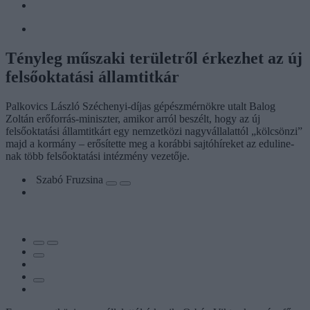
Tényleg műszaki területről érkezhet az új
felsőoktatási államtitkár
Palkovics László Széchenyi-díjas gépészmérnökre utalt Balog
Zoltán erőforrás-miniszter, amikor arról beszélt, hogy az új
felsőoktatási államtitkárt egy nemzetközi nagyvállalattól „kölcsönzi”
majd a kormány – erősítette meg a korábbi sajtóhíreket az eduline-
nak több felsőoktatási intézmény vezetője.
Szabó Fruzsina