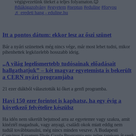
végigvezetünk titeket a teljes folyamaton.😉
#diákigazolvány
#egyetem
#neptun
#eduline
#foryou
♬ eredeti hang - eduline.hu
Itt a pontos dátum: ekkor lesz az őszi szünet
Bár a nyári szünetnek még nincs vége, már most lehet tudni, mikor
pihenhettek legközelebb hosszabb ideig.
„A világ legelismertebb tudósainak előadásait
hallgathatjuk” – két magyar egyetemista is bekerült
a CERN nyári programjába
21 ezer diákból választották ki őket a genfi programba.
Havi 150 ezer forintot is kaphatsz, ha egy évig a
következő felvételire készülsz
Ha idén nem sikerült bejutnod arra az egyetemre vagy szakra, amit
kinéztél magadnak, vagy anyagi, családi okok miatt eddig nem
tudtál továbbtanulni, még nincs minden veszve. A Budapesti
Corvinus Egyetem Illyés Gyula Programja egy teljes tanéven át segít