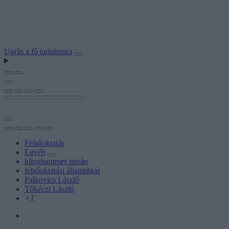
Ugrás a fő tartalomra
Felsőoktatás
Egyéb
klinghammer istván
felsőoktatási államtitkár
Palkovics László
Tőkéczi László
+1