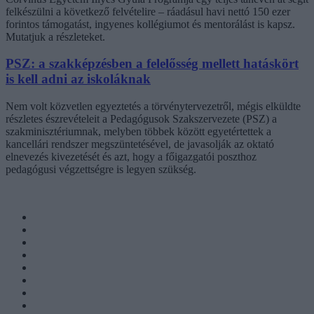
felkészülni a következő felvételire – ráadásul havi nettó 150 ezer
forintos támogatást, ingyenes kollégiumot és mentorálást is kapsz.
Mutatjuk a részleteket.
PSZ: a szakképzésben a felelősség mellett hatáskört
is kell adni az iskoláknak
Nem volt közvetlen egyeztetés a törvénytervezetről, mégis elküldte
részletes észrevételeit a Pedagógusok Szakszervezete (PSZ) a
szakminisztériumnak, melyben többek között egyetértettek a
kancellári rendszer megszüntetésével, de javasolják az oktató
elnevezés kivezetését és azt, hogy a főigazgatói poszthoz
pedagógusi végzettségre is legyen szükség.