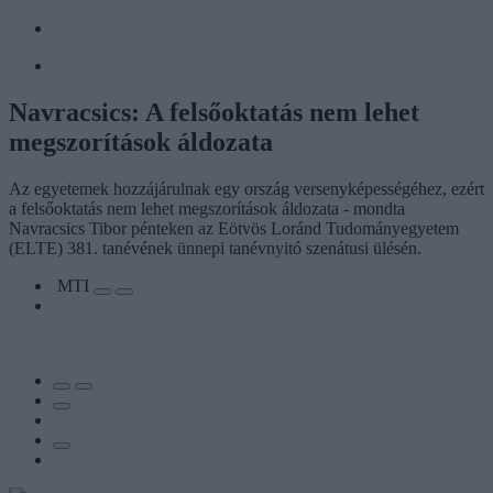
Navracsics: A felsőoktatás nem lehet
megszorítások áldozata
Az egyetemek hozzájárulnak egy ország versenyképességéhez, ezért
a felsőoktatás nem lehet megszorítások áldozata - mondta
Navracsics Tibor pénteken az Eötvös Loránd Tudományegyetem
(ELTE) 381. tanévének ünnepi tanévnyitó szenátusi ülésén.
MTI