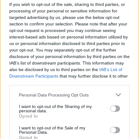
felvételiző ide adta be a jelentkezését, és több mint 8000 új hallgatót
If you wish to opt-out of the sale, sharing to third parties, or
üdvözölhetnek most. "A társadalom mellettünk áll, hisz
processing of your personal or sensitive information for
értékeinkben" - fogalmazott.
targeted advertising by us, please use the below opt-out
Az eseményen több kitüntetést is átadtak, így a rektor kiváló
section to confirm your selection. Please note that after your
sportteljesítményéért Ezüst Eötvös Érmet adományozott a kazanyi
opt-out request is processed you may continue seeing
vizes világbajnokságon bronzérmes Kapás Boglárka úszónak, az
interest-based ads based on personal information utilized by
egyetem hallgatójának. A szenátusi ülést követően, kora délután
us or personal information disclosed to third parties prior to
felavatják az egyetemi könyvtár megújult dísztermét.
your opt-out. You may separately opt-out of the further
disclosure of your personal information by third parties on the
elte
tanévnyitó
IAB’s list of downstream participants. This information may
Eötvös Loránd Tudományegyetem
also be disclosed by us to third parties on the
IAB’s List of
Navracsics Tibor
Downstream Participants
that may further disclose it to other
Mezey Barna
third parties.
Hozzászólások
Personal Data Processing Opt Outs
I want to opt-out of the Sharing of my
personal data.
Opted In
I want to opt-out of the Sale of my
Personal Data.
Opted In