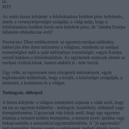
MTI
Az uniós biztos kifejtette: a felsőoktatásra fordított pénz befektetés,
amely a versenyképességet szolgálja; a világ tudja, hogy a
felsőoktatásra fordított forrás nem kidobott pénz, de "mintha Európa
időnként elfeledkezne erről".
Navracsics Tibor emlékeztetett: az egyetem európai találmány,
bárhol jön létre ilyen intézmény a világban, mindenki az európai
eszmeiséghez méri a saját intézménye eszmeiségét, vagyis Európa
vezető hatalom a felsőoktatásban. Az egyetemek nemcsak elemei az
európai civilizációnak, hanem alakítói is - tette hozzá.
Úgy vélte, az egyetemek nem elszigetelt intézmények, egyik
legfontosabb küldetésük, hogy a közjót, a közösséget szolgálják, a
nemzetet, a kontinenst és a világot.
Tudásgyár, elitképző
A biztos kifejtette: a világon mindenhol zajlanak a viták arról, hogy
mi ma az egyetem küldetése - tudásgyár, kutatóhely, elitképző vagy
tömegintézmény. Ugyancsak vita folyik arról, hogy egy egyetem
feladata a nemzeti kultúra fenntartása, a nemzeti nyelv ápolása vagy
bekapcsolódás a nemzetközi együttműködésbe. A "jó egyensúlyt"
kell megtalálni, hiszen sosem a szélsőségek melletti döntés hozza