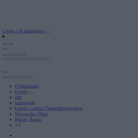
Ugrás a fő tartalomra
Felsőoktatás
Egyéb
elte
tanévnyitó
Eötvös Loránd Tudományegyetem
Navracsics Tibor
Mezey Barna
+2