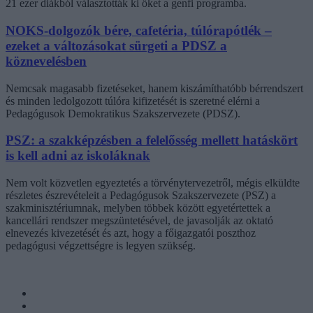
21 ezer diákból választották ki őket a genfi programba.
NOKS-dolgozók bére, cafetéria, túlórapótlék –
ezeket a változásokat sürgeti a PDSZ a
köznevelésben
Nemcsak magasabb fizetéseket, hanem kiszámíthatóbb bérrendszert
és minden ledolgozott túlóra kifizetését is szeretné elérni a
Pedagógusok Demokratikus Szakszervezete (PDSZ).
PSZ: a szakképzésben a felelősség mellett hatáskört
is kell adni az iskoláknak
Nem volt közvetlen egyeztetés a törvénytervezetről, mégis elküldte
részletes észrevételeit a Pedagógusok Szakszervezete (PSZ) a
szakminisztériumnak, melyben többek között egyetértettek a
kancellári rendszer megszüntetésével, de javasolják az oktató
elnevezés kivezetését és azt, hogy a főigazgatói poszthoz
pedagógusi végzettségre is legyen szükség.