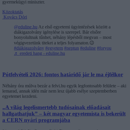
gyermekügyi miniszter.
Közoktatás
Kovács Dóri
@eduline.hu
Az első egyetemi ügyintézések között a
diákigazolvány igénylése is szerepel. Bár elsőre
bonyolultnak tűnhet, néhány lépésből megvan – most
végigvezetünk titeket a teljes folyamaton.😉
#diákigazolvány
#egyetem
#neptun
#eduline
#foryou
♬ eredeti hang - eduline.hu
Pótfelvételi 2026: fontos határidő jár le ma éjfélkor
Néhány óra múlva bezár a felvi.hu egyik legfontosabb felülete – aki
lemarad, annak idén már nem lesz újabb esélye szeptemberben
egyetemet kezdeni.
„A világ legelismertebb tudósainak előadásait
hallgathatjuk” – két magyar egyetemista is bekerült
a CERN nyári programjába