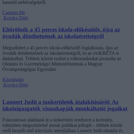
hasonló nehézségekről.
Campus life
Kovács Dóri
Eltörölnék a 45 perces iskola-előkészítőt, újra az
óvodák dönthetnének az iskolaérettségről
Megszűnhet a 45 perces iskola-előkészítő foglalkozás, újra az
óvodák dönthetnének az iskolaérettségről, és az oviKRÉTA is
átalakulhat. Többek között ezeket a változtatásokat javasolta az
Oktatási és Gyermekügyi Minisztériumnak a Magyar
Óvodapedagógiai Egyesület.
Közoktatás
Kovács Dóri
Lannert Judit a tankerületek átalakításáról: Az
iskolaigazgatók visszakapják munkáltatói jogaikat
Fokozatosan alakítaná át a tankerületi rendszert a kormány,
miközben megszüntetné annak politikai jellegét – többek között
erről beszélt első televíziós interjújában Lannert Judit oktatási és