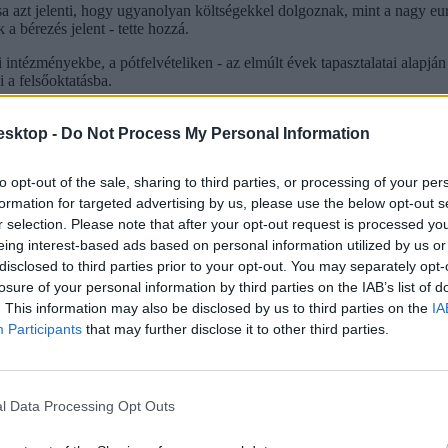
sa azt jelenti, hogy ugyanolyan költségekkel dolgoznak, mint a nagy eu
a bérezés jelent - tette hozzá.
i intézményekbe, a pótfelvételiken - az elmúlt évek tapasztalatai alapj
 a felsőoktatásba.
i az egyetemekre, főiskolákra. A rektori konferencia is javasolta a pon
s intézmények már idén is megszabhatnak ennél magasabb határokat.
Aho
esktop -
Do Not Process My Personal Information
tt olvashatjátok el
.
to opt-out of the sale, sharing to third parties, or processing of your per
lag finanszírozott hallgatói létszám, ám az államtitkár szerint nem várh
izni és hányan kívánnak továbbtanulni - tette hozzá Klinghammer István
formation for targeted advertising by us, please use the below opt-out s
r selection. Please note that after your opt-out request is processed y
eing interest-based ads based on personal information utilized by us or
disclosed to third parties prior to your opt-out. You may separately opt-
losure of your personal information by third parties on the IAB’s list of
. This information may also be disclosed by us to third parties on the
IA
Participants
that may further disclose it to other third parties.
l Data Processing Opt Outs