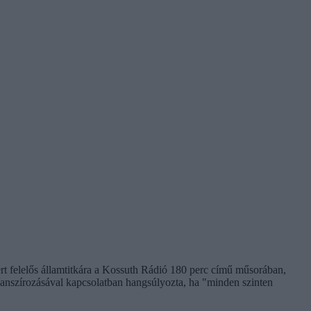
ért felelős államtitkára a Kossuth Rádió 180 perc című műsorában,
inanszírozásával kapcsolatban hangsúlyozta, ha "minden szinten