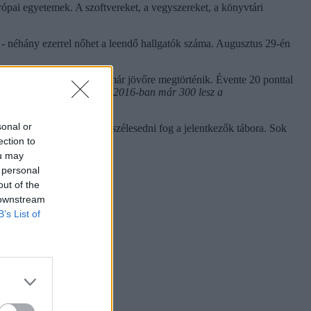
rópai egyetemek. A szoftvereket, a vegyszereket, a könyvtári
án - néhány ezerrel nőhet a leendő hallgatók száma. Augusztus 29-én
thatárok emelését, így ez már jövőre megtörténik. Évente 20 ponttal
gy az eduline beszámolt, 2016-ban már 300 lesz a
sonal or
ató, hogy a jövőben nagyon szélesedni fog a jelentkezők tábora. Sok
.
ection to
ou may
 personal
out of the
 downstream
B’s List of