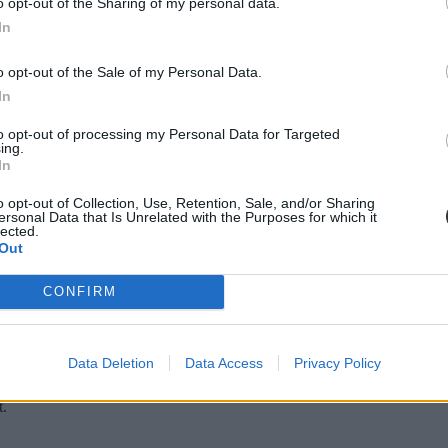
o opt-out of the Sharing of my personal data.
In
tatásról szóló közbeszédnek”
o opt-out of the Sale of my Personal Data.
l kezdte meg működését. Az egyes minisztériumok szintjére kiterjesztet
ktatás. Ám pontosan ez a lendület az, ami egy újabb megkerülhetetlen ki
In
stressznek a kezeléséhez igyekszem az alábbiakban szempontokat adni
to opt-out of processing my Personal Data for Targeted
ing.
In
diákmunkát – több mint százezer levelezős hallgatót é
o opt-out of Collection, Use, Retention, Sale, and/or Sharing
ersonal Data that Is Unrelated with the Purposes for which it
lected.
agozatos hallgató vagyok, egyből húzni kezdték a szájukat” – számolt b
Out
gekről.
CONFIRM
dák dönthetnének az iskolaérettségről
Data Deletion
Data Access
Privacy Policy
dönthetnének az iskolaérettségről, és az oviKRÉTA is átalakulhat. Többe
.