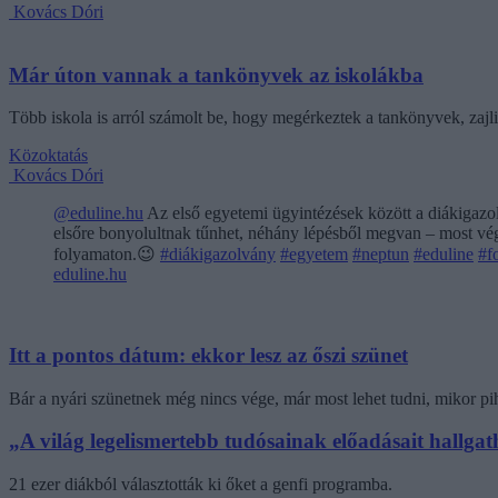
Kovács Dóri
Már úton vannak a tankönyvek az iskolákba
Több iskola is arról számolt be, hogy megérkeztek a tankönyvek, zajl
Közoktatás
Kovács Dóri
@eduline.hu
Az első egyetemi ügyintézések között a diákigazol
elsőre bonyolultnak tűnhet, néhány lépésből megvan – most végi
folyamaton.😉
#diákigazolvány
#egyetem
#neptun
#eduline
#f
eduline.hu
Itt a pontos dátum: ekkor lesz az őszi szünet
Bár a nyári szünetnek még nincs vége, már most lehet tudni, mikor pi
„A világ legelismertebb tudósainak előadásait hallg
21 ezer diákból választották ki őket a genfi programba.