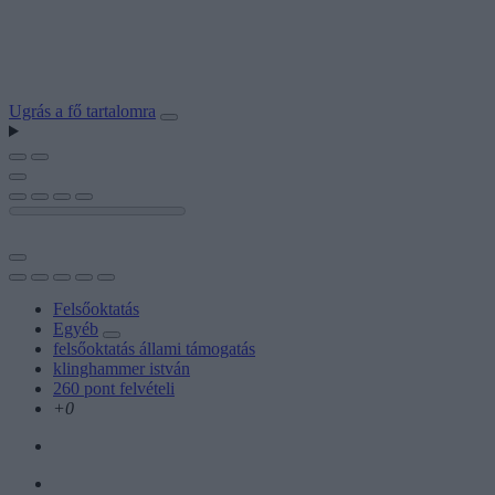
Ugrás a fő tartalomra
Felsőoktatás
Egyéb
felsőoktatás állami támogatás
klinghammer istván
260 pont felvételi
+0