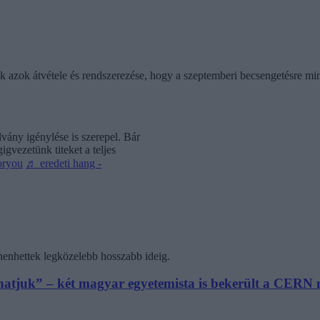
ik azok átvétele és rendszerezése, hogy a szeptemberi becsengetésre mi
vány igénylése is szerepel. Bár
gvezetünk titeket a teljes
oryou
♬ eredeti hang -
henhettek legközelebb hosszabb ideig.
athatjuk” – két magyar egyetemista is bekerült a CER