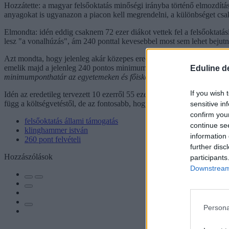
Hozzátette: a magyar felsőoktatás minőségi irányba történő elmozdítá
anyagokat is ugyanazon a piacon kell megrendelni, a különbséget csak 
Elmondta: idén eddig csaknem 72 ezer diákot vettek fel a felsőoktatás
lesz "a vonalhúzás", ám 240 ponttal kevesebbel most sem lehet bejutni
Azt mondta, hogy jelenleg akár közepes eredményekkel is be lehet jutn
emelik majd a jelenleg 240 pontos minimum ponthatárt, persze egye
Eduline d
minimumponthatár az egyetemeken és főiskolákon -
összefoglalónkat i
If you wish 
Idén az eredetileg tervezett 10 ezerről 55 ezerre emelkedett az állami
függ a költségvetéstől, de az fontosabb, hogy hányan fognak érettség
sensitive in
confirm you
felsőoktatás állami támogatás
continue se
klinghammer istván
information 
260 pont felvételi
further disc
Hozzászólások
participants
Downstream 
Persona