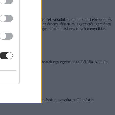
t hiperaktivitás érezhetően felszabadulást, optimizmust ébresztett és
hívást is előtérbe rántott: az érdemi társadalmi egyeztetés ígéretének
. Hana György humánökológus, közoktatási vezető véleménycikke.
rinthet a szabály
e tapasztalatairól az Eduline-nak egy egyetemista. Példája azonban
k között ezeket a változtatásokat javasolta az Oktatási és