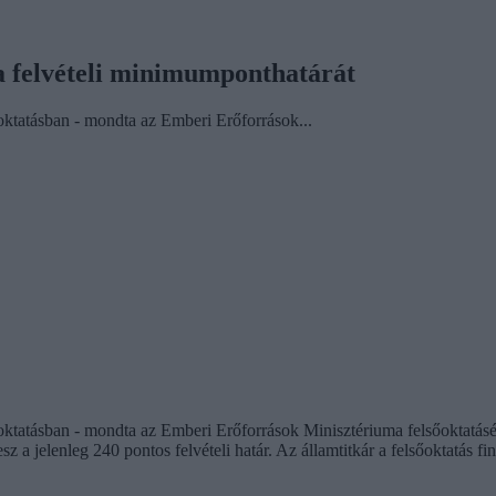
a felvételi minimumponthatárát
őoktatásban - mondta az Emberi Erőforrások...
őoktatásban - mondta az Emberi Erőforrások Minisztériuma felsőoktatás
 a jelenleg 240 pontos felvételi határ. Az államtitkár a felsőoktatás f