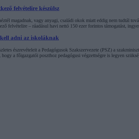
kező felvételire készülsz
inéztél magadnak, vagy anyagi, családi okok miatt eddig nem tudtál t
ező felvételire – ráadásul havi nettó 150 ezer forintos támogatást, ingy
 kell adni az iskoláknak
észletes észrevételeit a Pedagógusok Szakszervezete (PSZ) a szakminisz
t, hogy a főigazgatói poszthoz pedagógusi végzettségre is legyen szüksé