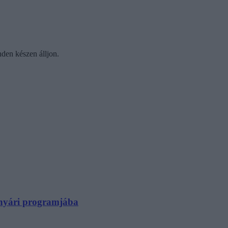
nden készen álljon.
N nyári programjába