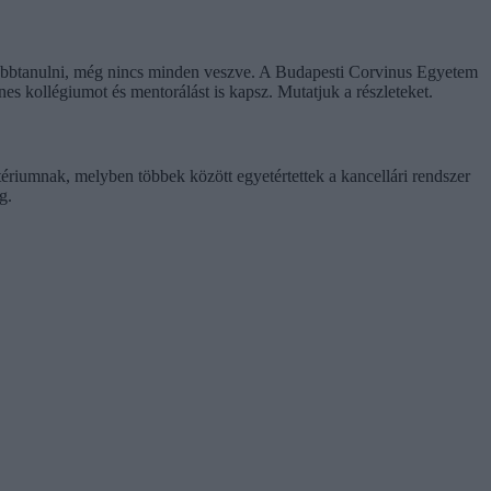
ovábbtanulni, még nincs minden veszve. A Budapesti Corvinus Egyetem
enes kollégiumot és mentorálást is kapsz. Mutatjuk a részleteket.
tériumnak, melyben többek között egyetértettek a kancellári rendszer
g.