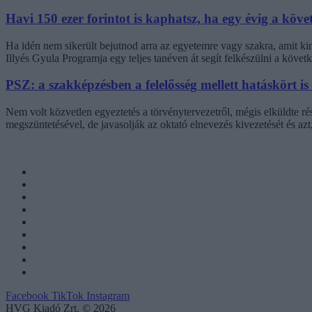
Havi 150 ezer forintot is kaphatsz, ha egy évig a követ
Ha idén nem sikerült bejutnod arra az egyetemre vagy szakra, amit k
Illyés Gyula Programja egy teljes tanéven át segít felkészülni a követk
PSZ: a szakképzésben a felelősség mellett hatáskört is
Nem volt közvetlen egyeztetés a törvénytervezetről, mégis elküldte r
megszüntetésével, de javasolják az oktató elnevezés kivezetését és az
Facebook
TikTok
Instagram
HVG Kiadó Zrt. © 2026