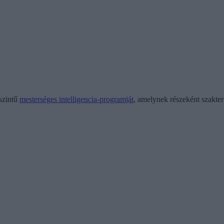
szintű
mesterséges intelligencia-programját
, amelynek részeként szakterü