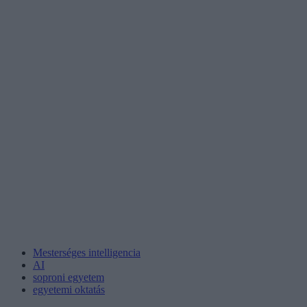
Mesterséges intelligencia
AI
soproni egyetem
egyetemi oktatás