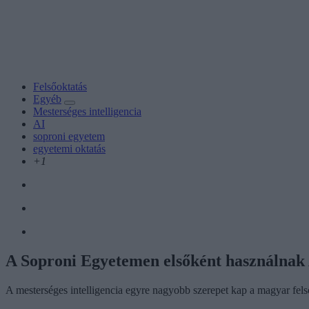
Felsőoktatás
Egyéb
Mesterséges intelligencia
AI
soproni egyetem
egyetemi oktatás
+1
A Soproni Egyetemen elsőként használnak A
A mesterséges intelligencia egyre nagyobb szerepet kap a magyar felső