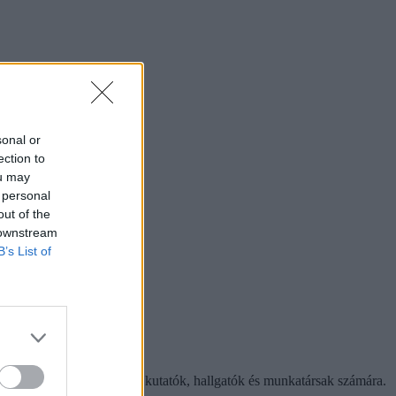
sonal or
ection to
ou may
 personal
out of the
 downstream
B’s List of
eszköz legyen az oktatók, kutatók, hallgatók és munkatársak számára.