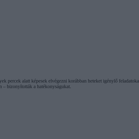
lyek percek alatt képesek elvégezni korábban heteket igénylő feladatoka
 – bizonyították a hatékonyságukat.