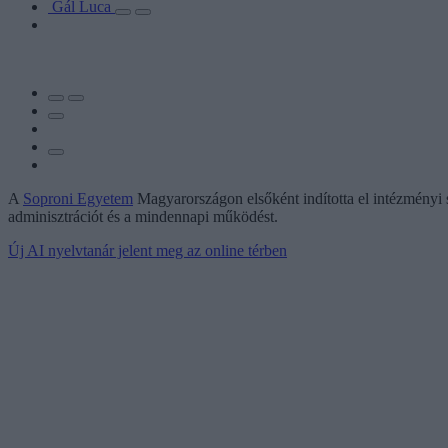
Gál Luca
A
Soproni Egyetem
Magyarországon elsőként indította el intézményi 
adminisztrációt és a mindennapi működést.
Új AI nyelvtanár jelent meg az online térben