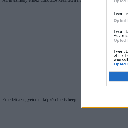
Az intézmény ehhez útmutatót készített a mesterséges intelligencia fel
Opted 
I want t
Opted 
I want 
Advertis
Opted 
I want t
of my P
was col
Opted 
Emellett az egyetem a képzéseibe is beépíti a mesterséges intelligenci