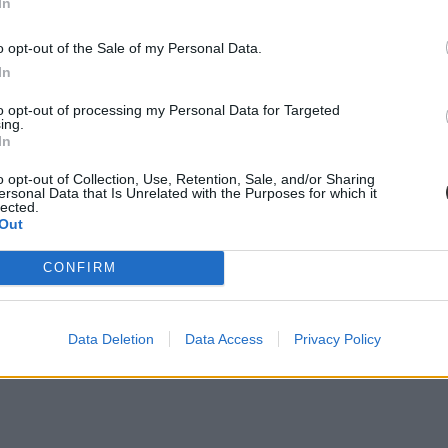
elős használatáról, 2025 őszétől pedig belső képzéseket és fórumokat is
In
o opt-out of the Sale of my Personal Data.
In
to opt-out of processing my Personal Data for Targeted
ing.
In
o opt-out of Collection, Use, Retention, Sale, and/or Sharing
ersonal Data that Is Unrelated with the Purposes for which it
lected.
Out
CONFIRM
Data Deletion
Data Access
Privacy Policy
a felelős használatával kapcsolatos alapismereteket és készségeket.