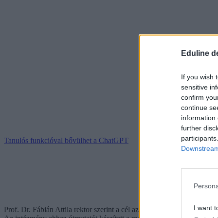
Eduline d
If you wish 
sensitive in
confirm you
continue se
information 
further disc
participants
Tanulós funkcióval bővülhet a ChatGPT
Downstream 
Persona
I want t
Prof. Dr. Fábián Attila rektor szerint a cél az, hogy az
AI ne csupán te