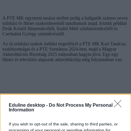
A PTE MK egyetemi tanárai mellett pedig a hallgatók számos neves
színházi és filmes szakemberektől tanulhatnak majd, köztük például
Deák Kristóf filmrendezőtől, Szabó Máté színházrendezőtől és
Cserhalmi György színművésztől.
Az új színházi szakok indítási engedélyét a PTE MK Kari Tanácsa,
szakbizottságai és a PTE Szenátusa 2024-ben, majd a Magyar
Akkreditációs Bizottság 2025 májusában hagyta jóvá. Egy-egy
filmes és televíziós alapszak akkreditációja még folyamatban van.
Eduline desktop -
Do Not Process My Personal
Information
If you wish to opt-out of the sale, sharing to third parties, or
processing of your personal or sensitive information for