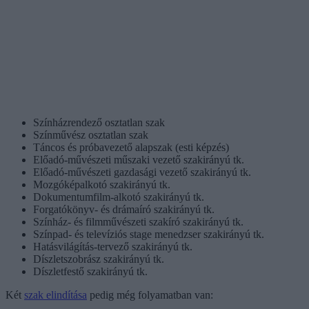
Színházrendező osztatlan szak
Színművész osztatlan szak
Táncos és próbavezető alapszak (esti képzés)
Előadó-művészeti műszaki vezető szakirányú tk.
Előadó-művészeti gazdasági vezető szakirányú tk.
Mozgóképalkotó szakirányú tk.
Dokumentumfilm-alkotó szakirányú tk.
Forgatókönyv- és drámaíró szakirányú tk.
Színház- és filmművészeti szakíró szakirányú tk.
Színpad- és televíziós stage menedzser szakirányú tk.
Hatásvilágítás-tervező szakirányú tk.
Díszletszobrász szakirányú tk.
Díszletfestő szakirányú tk.
Két
szak elindítása
pedig még folyamatban van: