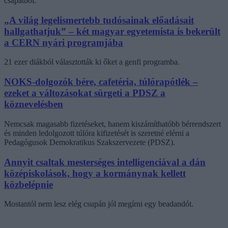
csapatból.
„A világ legelismertebb tudósainak előadásait
hallgathatjuk” – két magyar egyetemista is bekerült
a CERN nyári programjába
21 ezer diákból választották ki őket a genfi programba.
NOKS-dolgozók bére, cafetéria, túlórapótlék –
ezeket a változásokat sürgeti a PDSZ a
köznevelésben
Nemcsak magasabb fizetéseket, hanem kiszámíthatóbb bérrendszert
és minden ledolgozott túlóra kifizetését is szeretné elérni a
Pedagógusok Demokratikus Szakszervezete (PDSZ).
Annyit csaltak mesterséges intelligenciával a dán
középiskolások, hogy a kormánynak kellett
közbelépnie
Mostantól nem lesz elég csupán jól megírni egy beadandót.