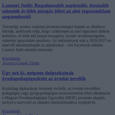
Lannert Judit: Rugalmasabb napkezdés, hosszabb
szünetek és több mozgás jöhet az alsó tagozatokban
szeptembertől
Tizennégy pontos szakmai javaslatcsomagot kaptak az általános
iskolák, amelynek célja, hogy csökkenjen az alsó tagozatos diákok
terhelése, és több idő jusson mozgásra, kreatív tevékenységekre,
valamint tapasztalati tanulásra. Az intézmények már a 2026/2027-es
tanévtől alkalmazhatják az ajánlásokat – írta Facebook-oldalán
Lannert Judit oktatási miniszter.
Közoktatás
Kurucz-Gáspár Tünde
Úgy néz ki, mégsem dolgozhatnak
óvodapedagógusként az óvodai nevelők
Kizárólag diplomások lehetnek óvónők, az óvodai nevelőket
pedagógiai vagy gyógypedagógiai asszisztensként lehet alkalmazni
a Magyar Óvodapedagógiai Egyesület (MOE) javaslata alapján,
melyet a szervezet az oktatási minisztériumhoz nyújtott be.
Közoktatás