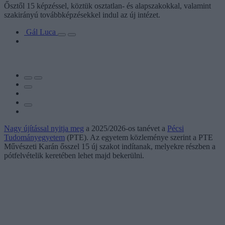
Ősztől 15 képzéssel, köztük osztatlan- és alapszakokkal, valamint
szakirányú továbbképzésekkel indul az új intézet.
Gál Luca
Nagy újítással nyitja meg
a 2025/2026-os tanévet a
Pécsi
Tudományegyetem
(PTE). Az egyetem közleménye szerint a PTE
Művészeti Karán ősszel 15 új szakot indítanak, melyekre részben a
pótfelvételik keretében lehet majd bekerülni.