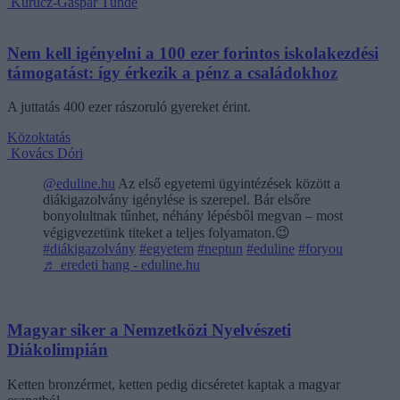
Kurucz-Gáspár Tünde
Nem kell igényelni a 100 ezer forintos iskolakezdési
támogatást: így érkezik a pénz a családokhoz
A juttatás 400 ezer rászoruló gyereket érint.
Közoktatás
Kovács Dóri
@eduline.hu
Az első egyetemi ügyintézések között a
diákigazolvány igénylése is szerepel. Bár elsőre
bonyolultnak tűnhet, néhány lépésből megvan – most
végigvezetünk titeket a teljes folyamaton.😉
#diákigazolvány
#egyetem
#neptun
#eduline
#foryou
♬ eredeti hang - eduline.hu
Magyar siker a Nemzetközi Nyelvészeti
Diákolimpián
Ketten bronzérmet, ketten pedig dicséretet kaptak a magyar