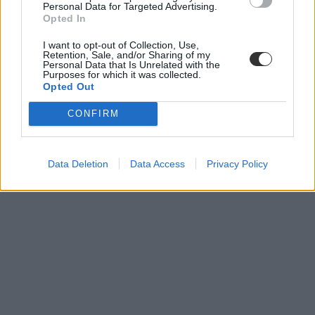
Personal Data for Targeted Advertising.
Opted In
I want to opt-out of Collection, Use,
pte
Retention, Sale, and/or Sharing of my
Personal Data that Is Unrelated with the
pécsi tudományegyetem
Purposes for which it was collected.
Színház- és Filmművészeti Intézet
Opted Out
új szakok
művészeti képzések
CONFIRM
Data Deletion
Data Access
Privacy Policy