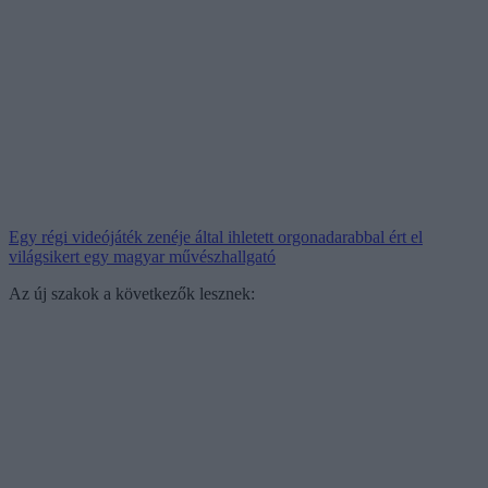
Egy régi videójáték zenéje által ihletett orgonadarabbal ért el
világsikert egy magyar művészhallgató
Az új szakok a következők lesznek: