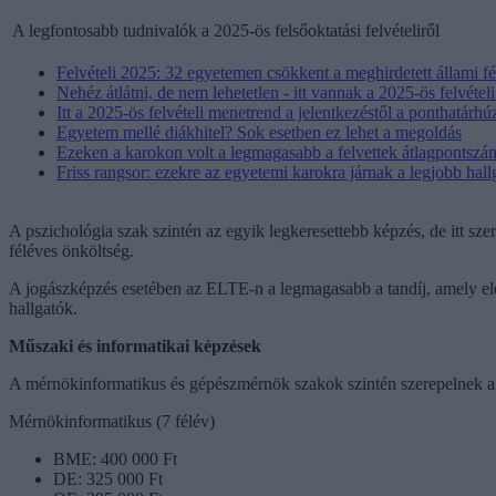
A legfontosabb tudnivalók a 2025-ös felsőoktatási felvételiről
Felvételi 2025: 32 egyetemen csökkent a meghirdetett állami 
Nehéz átlátni, de nem lehetetlen - itt vannak a 2025-ös felvétel
Itt a 2025-ös felvételi menetrend a jelentkezéstől a ponthatárhú
Egyetem mellé diákhitel? Sok esetben ez lehet a megoldás
Ezeken a karokon volt a legmagasabb a felvettek átlagpontszá
Friss rangsor: ezekre az egyetemi karokra járnak a legjobb hall
A pszichológia szak szintén az egyik legkeresettebb képzés, de itt s
féléves önköltség.
A jogászképzés esetében az ELTE-n a legmagasabb a tandíj, amely elér
hallgatók.
Műszaki és informatikai képzések
A mérnökinformatikus és gépészmérnök szakok szintén szerepelnek a 
Mérnökinformatikus (7 félév)
BME: 400 000 Ft
DE: 325 000 Ft