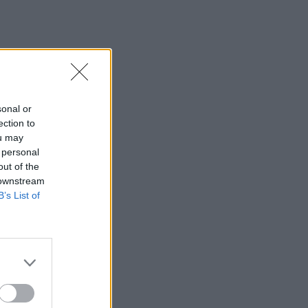
sonal or
ection to
ou may
 personal
out of the
 downstream
B’s List of