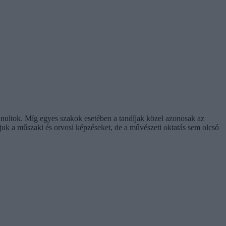
anultok. Míg egyes szakok esetében a tandíjak közel azonosak az
uk a műszaki és orvosi képzéseket, de a művészeti oktatás sem olcsó