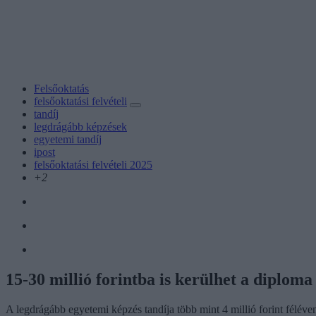
Felsőoktatás
felsőoktatási felvételi
tandíj
legdrágább képzések
egyetemi tandíj
ipost
felsőoktatási felvételi 2025
+2
15-30 millió forintba is kerülhet a diplom
A legdrágább egyetemi képzés tandíja több mint 4 millió forint féléven