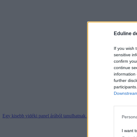
Eduline d
If you wish 
sensitive in
confirm you
continue se
information 
further disc
participants
Downstream 
Egy kisebb vidéki panel árából tanulhatnak a hallgatók egy olyan ké
Persona
I want t