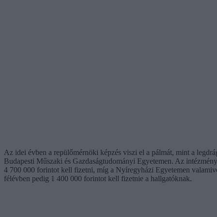
Az idei évben a repülőmérnöki képzés viszi el a pálmát, mint a leg
Budapesti Műszaki és Gazdaságtudományi Egyetemen. Az intézmények 
4 700 000 forintot kell fizetni, míg a Nyíregyházi Egyetemen valamive
félévben pedig 1 400 000 forintot kell fizetnie a hallgatóknak.