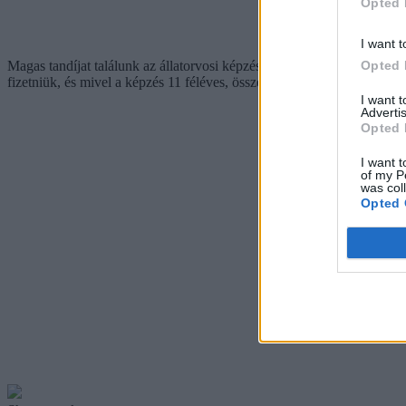
Opted 
I want t
Opted 
Magas tandíjat találunk az állatorvosi képzésen is, amelyet az orszá
fizetniük, és mivel a képzés 11 féléves, összességében 15 950 000 for
I want 
Advertis
Opted 
I want t
of my P
was col
Opted 