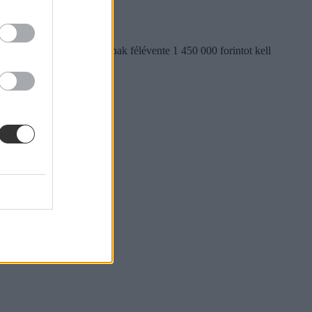
Az önköltséges hallgatóknak félévente 1 450 000 forintot kell