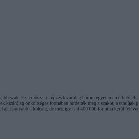
drágább szak. Ez a műszaki képzés kizárólag három egyetemen érhető el
kizárólag önköltséges formában hirdették meg a szakot, a tandíjak p
l alacsonyabb a költség, de még így is 4 400 000 forintba kerül féléven