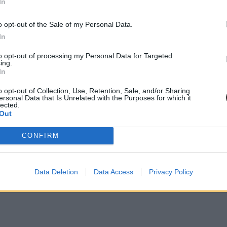
In
o opt-out of the Sale of my Personal Data.
In
gban kizárólag egyetlen egyetem, az Állatorvostudományi Egyetem kínál. 
intba kerül a képzés elvégzése.
to opt-out of processing my Personal Data for Targeted
ing.
In
o opt-out of Collection, Use, Retention, Sale, and/or Sharing
ersonal Data that Is Unrelated with the Purposes for which it
lected.
Out
CONFIRM
Data Deletion
Data Access
Privacy Policy