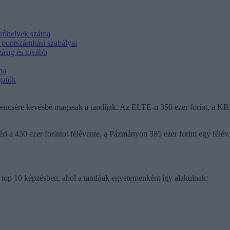
férőhelyek száma
i pontszámítási szabályai
zásig és tovább
ma
gatók
zerencsére kevésbé magasak a tandíjak. Az ELTE-n 350 ezer forint, a K
i a 430 ezer forintot félévente, a Pázmányon 385 ezer forint egy félév
top 10 képzésben, ahol a tandíjak egyetemenként így alakulnak: