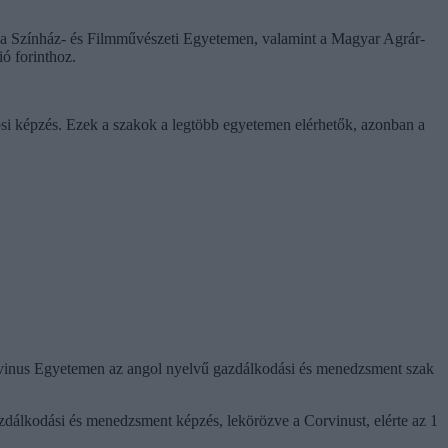
i: a Színház- és Filmművészeti Egyetemen, valamint a Magyar Agrár-
ió forinthoz.
osi képzés. Ezek a szakok a legtöbb egyetemen elérhetők, azonban a
Corvinus Egyetemen az angol nyelvű gazdálkodási és menedzsment szak
dálkodási és menedzsment képzés, lekörözve a Corvinust, elérte az 1