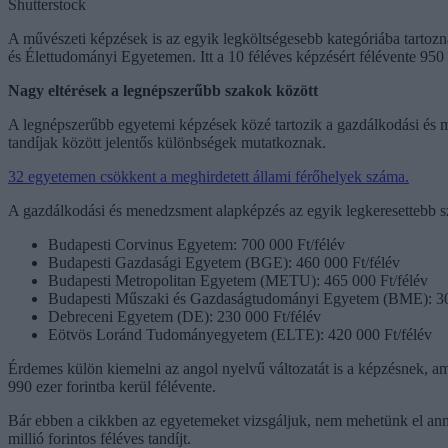
Shutterstock
A művészeti képzések is az egyik legköltségesebb kategóriába tartoz
és Élettudományi Egyetemen. Itt a 10 féléves képzésért félévente 950 00
Nagy eltérések a legnépszerűbb szakok között
A legnépszerűbb egyetemi képzések közé tartozik a gazdálkodási és m
tandíjak között jelentős különbségek mutatkoznak.
32 egyetemen csökkent a meghirdetett állami férőhelyek száma.
A gazdálkodási és menedzsment alapképzés az egyik legkeresettebb sz
Budapesti Corvinus Egyetem: 700 000 Ft/félév
Budapesti Gazdasági Egyetem (BGE): 460 000 Ft/félév
Budapesti Metropolitan Egyetem (METU): 465 000 Ft/félév
Budapesti Műszaki és Gazdaságtudományi Egyetem (BME): 30
Debreceni Egyetem (DE): 230 000 Ft/félév
Eötvös Loránd Tudományegyetem (ELTE): 420 000 Ft/félév
Érdemes külön kiemelni az angol nyelvű változatát is a képzésnek, a
990 ezer forintba kerül félévente.
Bár ebben a cikkben az egyetemeket vizsgáljuk, nem mehetünk el anna
millió forintos féléves tandíjt.