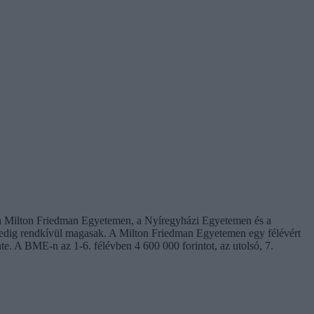
: a Milton Friedman Egyetemen, a Nyíregyházi Egyetemen és a
edig rendkívül magasak. A Milton Friedman Egyetemen egy félévért
te. A BME-n az 1-6. félévben 4 600 000 forintot, az utolsó, 7.