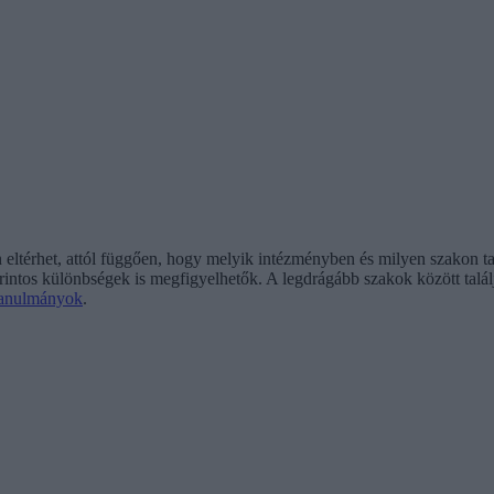
eltérhet, attól függően, hogy melyik intézményben és milyen szakon t
intos különbségek is megfigyelhetők. A legdrágább szakok között találj
tanulmányok
.