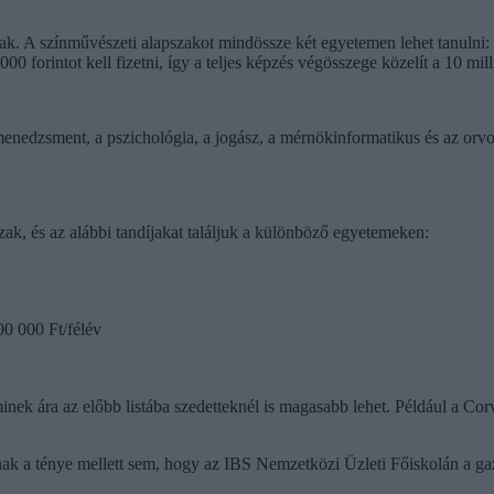
nak. A színművészeti alapszakot mindössze két egyetemen lehet tanuln
0 forintot kell fizetni, így a teljes képzés végösszege közelít a 10 mill
enedzsment, a pszichológia, a jogász, a mérnökinformatikus és az orv
ak, és az alábbi tandíjakat találjuk a különböző egyetemeken:
0 000 Ft/félév
minek ára az előbb listába szedetteknél is magasabb lehet. Például a 
k a ténye mellett sem, hogy az IBS Nemzetközi Üzleti Főiskolán a gaz