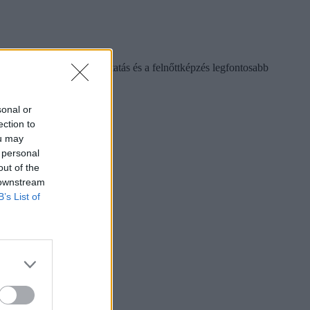
s, a közoktatás, a nyelvoktatás és a felnőttképzés legfontosabb
sonal or
ection to
ou may
 personal
out of the
 downstream
B’s List of