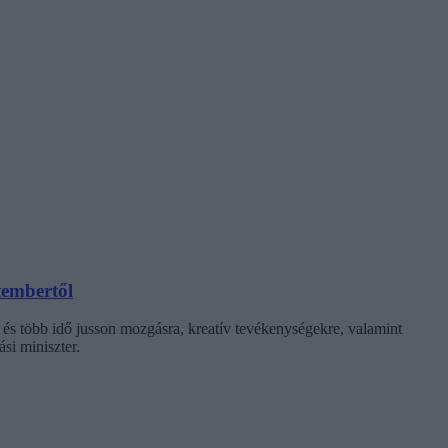
tembertől
 és több idő jusson mozgásra, kreatív tevékenységekre, valamint
si miniszter.