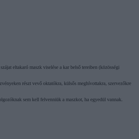
ájat eltakaró maszk viselése a kar belső tereiben (közösségi
vényeken részt vevő oktatókra, külsős meghívottakra, szervezőkre
dolgozóknak sem kell felvenniük a maszkot, ha egyedül vannak.