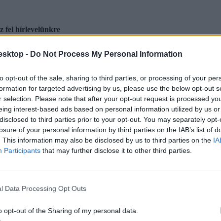
 fel hírlevelünkre
emi-főiskolai és a középiskolai felvételiről, ha érdekelnek a felsőoktatá
esktop -
Do Not Process My Personal Information
a feliratkozás gombra.
to opt-out of the sale, sharing to third parties, or processing of your per
formation for targeted advertising by us, please use the below opt-out s
r selection. Please note that after your opt-out request is processed y
eing interest-based ads based on personal information utilized by us or
disclosed to third parties prior to your opt-out. You may separately opt-
losure of your personal information by third parties on the IAB’s list of
. This information may also be disclosed by us to third parties on the
IA
Participants
that may further disclose it to other third parties.
l Data Processing Opt Outs
o opt-out of the Sharing of my personal data.