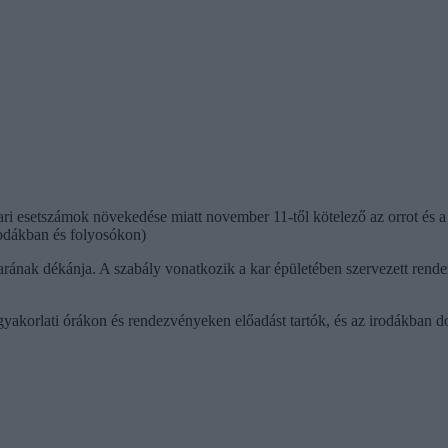
 esetszámok növekedése miatt november 11-től kötelező az orrot és a sz
rodákban és folyosókon)
nak dékánja. A szabály vonatkozik a kar épületében szervezett rendez
yakorlati órákon és rendezvényeken előadást tartók, és az irodákban 