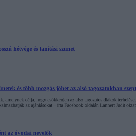
szú hétvége és tanítási szünet
netek és több mozgás jöhet az alsó tagozatokban szep
k, amelynek célja, hogy csökkenjen az alsó tagozatos diákok terhelése,
almazhatják az ajánlásokat – írta Facebook-oldalán Lannert Judit oktatá
nt az óvodai nevelők