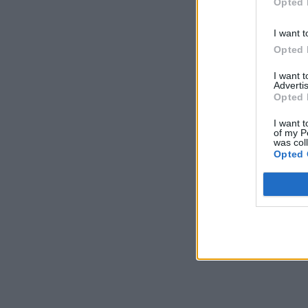
Opted 
I want t
Opted 
I want 
Advertis
Opted 
I want t
of my P
was col
Opted 