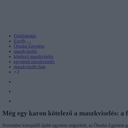
Felsőoktatás
Egyéb
Óbudai Egyetem
maszkviselés
kötelező maszkviselés
egyetemi maszkviselés
maszkviselés lista
+2
Még egy karon kötelező a maszkviselés: a f
November közepétől újabb egyetem szigorított, az Óbudai Egyetem ga