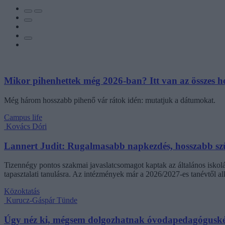
Mikor pihenhettek még 2026-ban? Itt van az összes hos
Még három hosszabb pihenő vár rátok idén: mutatjuk a dátumokat.
Campus life
Kovács Dóri
Lannert Judit: Rugalmasabb napkezdés, hosszabb szü
Tizennégy pontos szakmai javaslatcsomagot kaptak az általános iskolá
tapasztalati tanulásra. Az intézmények már a 2026/2027-es tanévtől alk
Közoktatás
Kurucz-Gáspár Tünde
Úgy néz ki, mégsem dolgozhatnak óvodapedagóguské