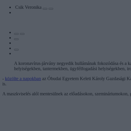
Csik Veronika
A koronavírus-járvány negyedik hullámának fokozódása és a kari
helyiségekben, tantermekben, ügyfélfogadási helyiségekben, i
-
közölte a napokban
az Óbudai Egyetem Keleti Károly Gazdasági Kará
is.
A maszkviselés alól mentesülnek az előadásokon, szemináriumokon, g