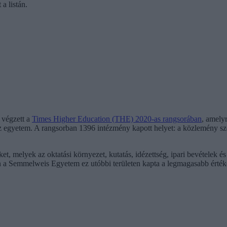
a listán.
 végzett a
Times Higher Education (THE) 2020-as rangsorában
, amely
n az egyetem. A rangsorban 1396 intézmény kapott helyet: a közlemény s
et, melyek az oktatási környezet, kutatás, idézettség, ipari bevételek é
a Semmelweis Egyetem ez utóbbi területen kapta a legmagasabb értékel
.