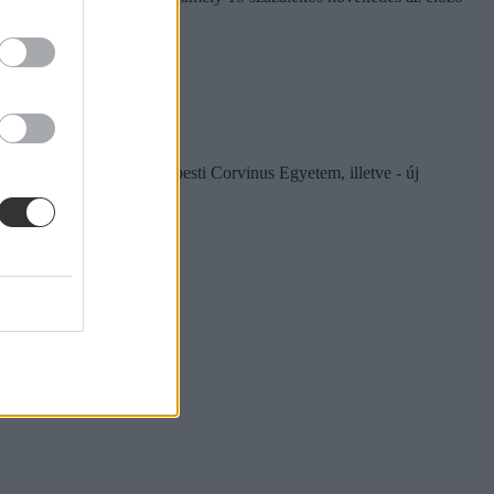
vhez hasonlóan - a Budapesti Corvinus Egyetem, illetve - új