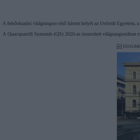
A felsőoktatási világrangsor első három helyét az Oxfordi Egyetem, 
A Quacquarelli Symonds (QS) 2020-as összesített világrangsorában elő