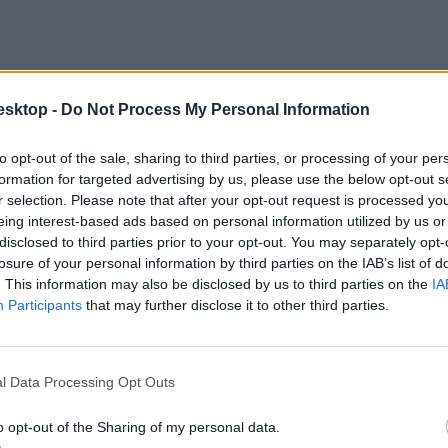
esktop -
Do Not Process My Personal Information
to opt-out of the sale, sharing to third parties, or processing of your per
formation for targeted advertising by us, please use the below opt-out s
r selection. Please note that after your opt-out request is processed y
eing interest-based ads based on personal information utilized by us or
disclosed to third parties prior to your opt-out. You may separately opt-
losure of your personal information by third parties on the IAB’s list of
. This information may also be disclosed by us to third parties on the
IA
Participants
that may further disclose it to other third parties.
l Data Processing Opt Outs
 hasonlóan. Az intézmény a legtöbbet a nemzetköziség területén javított
o opt-out of the Sharing of my personal data.
delkező intézménye, az idei évben az angol nyelvű képzésekre 2007 külf