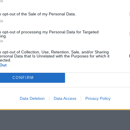
In
o opt-out of the Sale of my Personal Data.
In
to opt-out of processing my Personal Data for Targeted
ing.
In
l az 1001+ kategóriába került. Ezt az eredményt érte el - a tavalyi é
o opt-out of Collection, Use, Retention, Sale, and/or Sharing
ersonal Data that Is Unrelated with the Purposes for which it
lected.
Out
CONFIRM
Data Deletion
Data Access
Privacy Policy