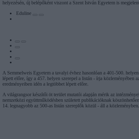
helyezésén, új belépőként viszont a Szent István Egyetem is megjelent 
Eduline
A Semmelweis Egyetem a tavalyi évhez hasonlóan a 401-500. helyen
lépett előre, így a 457. helyen szerepel a listán - írja közleményébe
eredményeiben idén a legtöbbet lépett előre.
A világrangsor készítői öt terület mutatói alapján mérik az intézmények
nemzetközi együttműködésben született publikációknak köszönhetően 
14. legnagyobb az 500-as listán szereplők közül - áll a közleményben