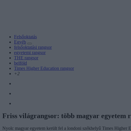
Felsőoktatás
Egyéb
felsőoktatási rangsor
egyetemi rangsor
THE rangsor
belföld
Times Higher Education rangsor
+2
Friss világrangsor: több magyar egyetem r
Nyolc magyar egyetem került fel a londoni székhelyű Times Higher E