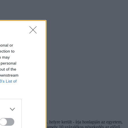
sonal or
ection to
ou may
 personal
out of the
 downstream
B’s List of
, a tavalyi 480-ról a 444. helyre került - írja honlapján az egyetem,
öldi hallgatót vettek fel, amely 10 százalékos növekedés az előző