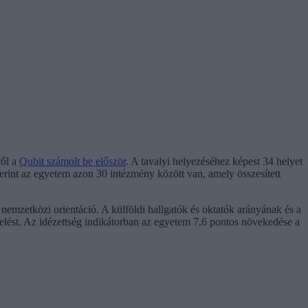
ről a
Qubit számolt be először
. A tavalyi helyezéséhez képest 34 helyet
zerint az egyetem azon 30 intézmény között van, amely összesített
s nemzetközi orientáció. A külföldi hallgatók és oktatók arányának és a
ést. Az idézettség indikátorban az egyetem 7,6 pontos növekedése a