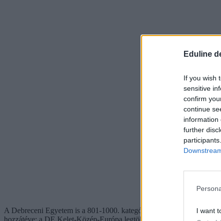
Eduline d
If you wish 
sensitive in
confirm you
continue se
information 
further disc
participants
Downstream 
Persona
A Debreceni Egyetem is a 801-1000. kategóriába került, a tavalyi évhez
I want t
hozzátéve: a DE Kelet-Közép-Európa legtöbb külföldi hallgatóval ren