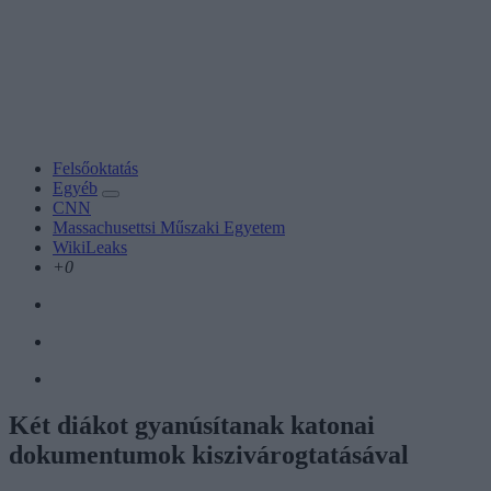
Felsőoktatás
Egyéb
CNN
Massachusettsi Műszaki Egyetem
WikiLeaks
+0
Két diákot gyanúsítanak katonai
dokumentumok kiszivárogtatásával