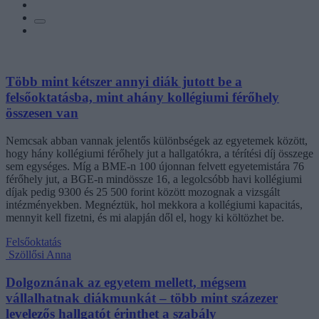
Több mint kétszer annyi diák jutott be a
felsőoktatásba, mint ahány kollégiumi férőhely
összesen van
Nemcsak abban vannak jelentős különbségek az egyetemek között,
hogy hány kollégiumi férőhely jut a hallgatókra, a térítési díj összege
sem egységes. Míg a BME-n 100 újonnan felvett egyetemistára 76
férőhely jut, a BGE-n mindössze 16, a legolcsóbb havi kollégiumi
díjak pedig 9300 és 25 500 forint között mozognak a vizsgált
intézményekben. Megnéztük, hol mekkora a kollégiumi kapacitás,
mennyit kell fizetni, és mi alapján dől el, hogy ki költözhet be.
Felsőoktatás
Szöllősi Anna
Dolgoznának az egyetem mellett, mégsem
vállalhatnak diákmunkát – több mint százezer
levelezős hallgatót érinthet a szabály