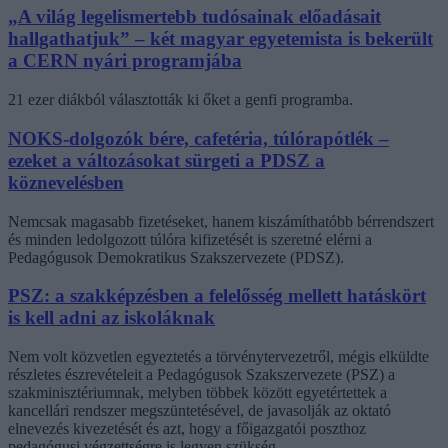
„A világ legelismertebb tudósainak előadásait
hallgathatjuk” – két magyar egyetemista is bekerült
a CERN nyári programjába
21 ezer diákból választották ki őket a genfi programba.
NOKS-dolgozók bére, cafetéria, túlórapótlék –
ezeket a változásokat sürgeti a PDSZ a
köznevelésben
Nemcsak magasabb fizetéseket, hanem kiszámíthatóbb bérrendszert
és minden ledolgozott túlóra kifizetését is szeretné elérni a
Pedagógusok Demokratikus Szakszervezete (PDSZ).
PSZ: a szakképzésben a felelősség mellett hatáskört
is kell adni az iskoláknak
Nem volt közvetlen egyeztetés a törvénytervezetről, mégis elküldte
részletes észrevételeit a Pedagógusok Szakszervezete (PSZ) a
szakminisztériumnak, melyben többek között egyetértettek a
kancellári rendszer megszüntetésével, de javasolják az oktató
elnevezés kivezetését és azt, hogy a főigazgatói poszthoz
pedagógusi végzettségre is legyen szükség.