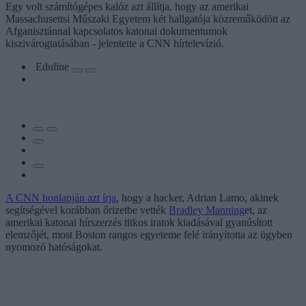
Egy volt számítógépes kalóz azt állítja, hogy az amerikai
Massachusettsi Műszaki Egyetem két hallgatója közreműködött az
Afganisztánnal kapcsolatos katonai dokumentumok
kiszivárogtatásában - jelentette a CNN hírtelevízió.
Eduline
A CNN honlapján azt írja
, hogy a hacker, Adrian Lamo, akinek
segítségével korábban őrizetbe vették
Bradley Manning
et, az
amerikai katonai hírszerzés titkos iratok kiadásával gyanúsított
elemzőjét, most Boston rangos egyeteme felé irányította az ügyben
nyomozó hatóságokat.