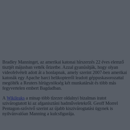
Bradley Manninget, az amerikai katonai hírszerzés 22 éves elemző
tisztjét májusban vették őrizetbe. Azzal gyanúsítják, hogy olyan
videofelvételt adott át a honlapnak, amely szerint 2007-ben amerikai
katonák egy Apache harci helikopterről leadott géppuskasorozattal
megölték a Reuters hírügynökség két munkatársát és több más
fegyvertelen embert Bagdadban.
A
Wikileaks
a minap több tízezer oldalnyi bizalmas iratot
szivárogtatott ki az afganisztáni hadműveletekről. Geoff Morrel
Pentagon-szóvivő szerint az újabb kiszivárogtatási ügynek is
nyilvánvalóan Manning a kulcsfigurája.