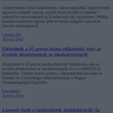
„Szinte bárhol voltam állásinterjún, mikor megtudták, hogy levelező
tagozatos hallgató vagyok, egyből húzni kezdték a szájukat” –
számolt be tapasztalatairól az Eduline-nak egy egyetemista. Példája
azonban korántsem egyedi: több levelezős hallgató számolt be
hasonló nehézségekről.
Campus life
Kovács Dóri
Eltörölnék a 45 perces iskola-előkészítőt, újra az
óvodák dönthetnének az iskolaérettségről
Megszűnhet a 45 perces iskola-előkészítő foglalkozás, újra az
óvodák dönthetnének az iskolaérettségről, és az oviKRÉTA is
átalakulhat. Többek között ezeket a változtatásokat javasolta az
Oktatási és Gyermekügyi Minisztériumnak a Magyar
Óvodapedagógiai Egyesület.
Közoktatás
Kovács Dóri
Lannert Judit a tankerületek átalakításáról: Az