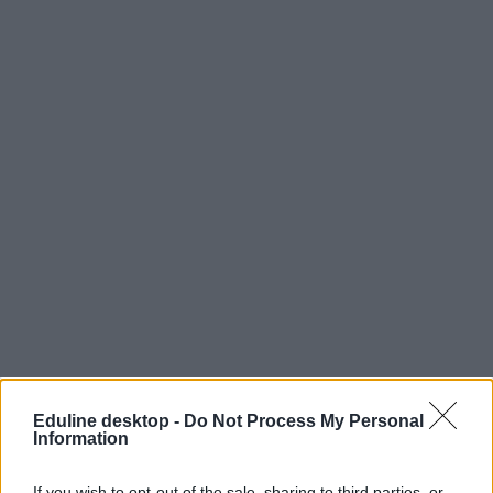
Eduline desktop -
Do Not Process My Personal
mti/eduline
Information
If you wish to opt-out of the sale, sharing to third parties, or