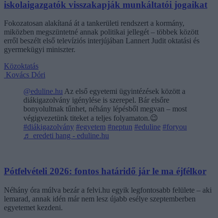
iskolaigazgatók visszakapják munkáltatói jogaikat
Fokozatosan alakítaná át a tankerületi rendszert a kormány,
miközben megszüntetné annak politikai jellegét – többek között
erről beszélt első televíziós interjújában Lannert Judit oktatási és
gyermekügyi miniszter.
Közoktatás
Kovács Dóri
@eduline.hu
Az első egyetemi ügyintézések között a
diákigazolvány igénylése is szerepel. Bár elsőre
bonyolultnak tűnhet, néhány lépésből megvan – most
végigvezetünk titeket a teljes folyamaton.😉
#diákigazolvány
#egyetem
#neptun
#eduline
#foryou
♬ eredeti hang - eduline.hu
Pótfelvételi 2026: fontos határidő jár le ma éjfélkor
Néhány óra múlva bezár a felvi.hu egyik legfontosabb felülete – aki
lemarad, annak idén már nem lesz újabb esélye szeptemberben
egyetemet kezdeni.