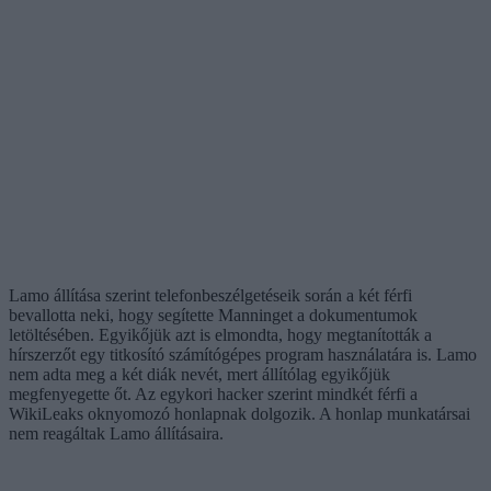
Lamo állítása szerint telefonbeszélgetéseik során a két férfi
bevallotta neki, hogy segítette Manninget a dokumentumok
letöltésében. Egyikőjük azt is elmondta, hogy megtanították a
hírszerzőt egy titkosító számítógépes program használatára is. Lamo
nem adta meg a két diák nevét, mert állítólag egyikőjük
megfenyegette őt. Az egykori hacker szerint mindkét férfi a
WikiLeaks oknyomozó honlapnak dolgozik. A honlap munkatársai
nem reagáltak Lamo állításaira.