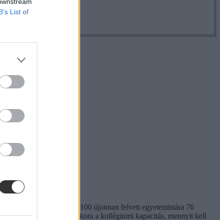
 downstream
B’s List of
em egységes. Míg a BME-n 100 újonnan felvett egyetemistára 76
kben. Megnéztük, hol mekkora a kollégiumi kapacitás, mennyit kell