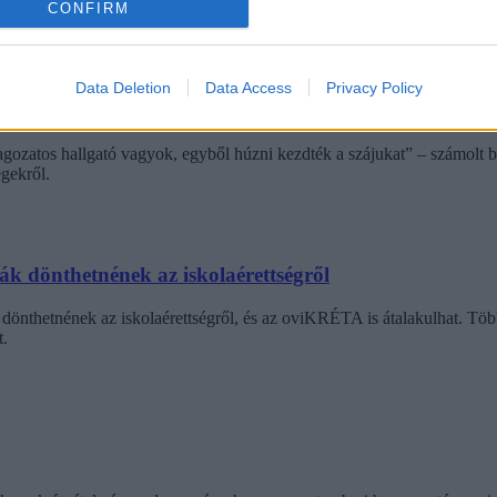
CONFIRM
Data Deletion
Data Access
Privacy Policy
diákmunkát – több mint százezer levelezős hallgatót é
agozatos hallgató vagyok, egyből húzni kezdték a szájukat” – számolt b
gekről.
dák dönthetnének az iskolaérettségről
dönthetnének az iskolaérettségről, és az oviKRÉTA is átalakulhat. Többe
.