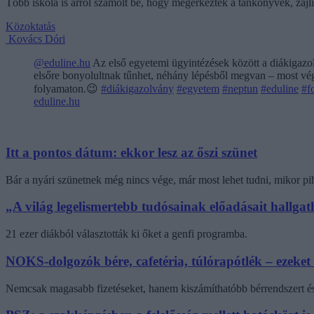
Több iskola is arról számolt be, hogy megérkeztek a tankönyvek, zajl
Közoktatás
Kovács Dóri
@eduline.hu
Az első egyetemi ügyintézések között a diákigazol
elsőre bonyolultnak tűnhet, néhány lépésből megvan – most végi
folyamaton.😉
#diákigazolvány
#egyetem
#neptun
#eduline
#f
eduline.hu
Itt a pontos dátum: ekkor lesz az őszi szünet
Bár a nyári szünetnek még nincs vége, már most lehet tudni, mikor pi
„A világ legelismertebb tudósainak előadásait hallg
21 ezer diákból választották ki őket a genfi programba.
NOKS-dolgozók bére, cafetéria, túlórapótlék – ezeket
Nemcsak magasabb fizetéseket, hanem kiszámíthatóbb bérrendszert és 