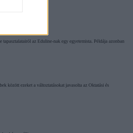
rinthet a szabály
e tapasztalatairól az Eduline-nak egy egyetemista. Példája azonban
k között ezeket a változtatásokat javasolta az Oktatási és