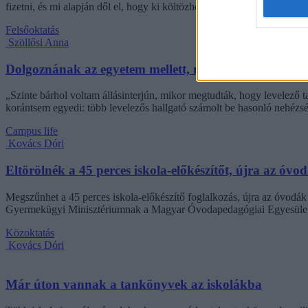
fizetni, és mi alapján dől el, hogy ki költözhet be.
Felsőoktatás
Szöllősi Anna
Dolgoznának az egyetem mellett, mégsem vállalhatnak 
„Szinte bárhol voltam állásinterjún, mikor megtudták, hogy levelező t
korántsem egyedi: több levelezős hallgató számolt be hasonló nehézsé
Campus life
Kovács Dóri
Eltörölnék a 45 perces iskola-előkészítőt, újra az óvo
Megszűnhet a 45 perces iskola-előkészítő foglalkozás, újra az óvodák 
Gyermekügyi Minisztériumnak a Magyar Óvodapedagógiai Egyesület
Közoktatás
Kovács Dóri
Már úton vannak a tankönyvek az iskolákba