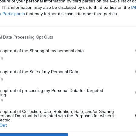
losure of your personal information by third parties on the IAB’s list of
. This information may also be disclosed by us to third parties on the
IA
Participants
that may further disclose it to other third parties.
l Data Processing Opt Outs
o opt-out of the Sharing of my personal data.
In
o opt-out of the Sale of my Personal Data.
In
to opt-out of processing my Personal Data for Targeted
ing.
In
o opt-out of Collection, Use, Retention, Sale, and/or Sharing
ba, mint ahány kollégiumi férőhely összesen van
ersonal Data that Is Unrelated with the Purposes for which it
lected.
Out
 hány kollégiumi férőhely jut a hallgatókra, a térítési díj összege s
jak pedig 9300 és 25 500 forint között mozognak a vizsgált intézménye