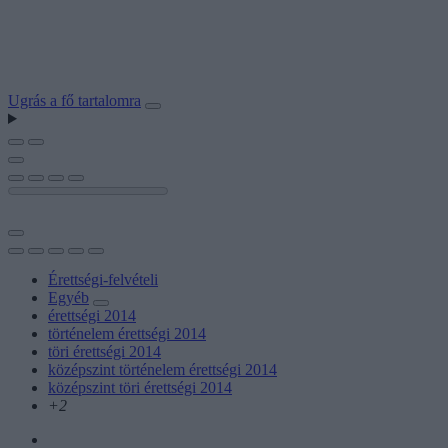
Ugrás a fő tartalomra
Érettségi-felvételi
Egyéb
érettségi 2014
történelem érettségi 2014
töri érettségi 2014
középszint történelem érettségi 2014
középszint töri érettségi 2014
+2