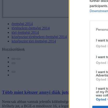
further disc
participants
Downstream 
érettségi 2014
történelem érettségi 2014
Persona
töri érettségi 2014
középszint történelem érettségi 2014
I want t
középszint töri érettségi 2014
Opted 
Hozzászólások
I want t
Opted 
I want 
Advertis
Opted 
I want t
Több mint kétszer annyi diák jutott be a felsőoktatás
of my P
was col
Opted 
Nemcsak abban vannak jelentős különbségek az egyetemek között, hogy
férőhely jut, a BGE-n mindössze 16, a legolcsóbb havi kollégiumi dí