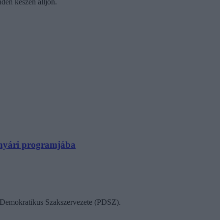
nden készen álljon.
N nyári programjába
ok Demokratikus Szakszervezete (PDSZ).